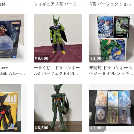
全体
フィギュア A賞 パーフェ
A賞 パーフェクトセル
SE EXTRA
クトセル D賞 ベジータ
MASTERLISE
8,600
3,800
¥
¥
ney
一番くじ ドラゴンボー
未開封 ドラゴンボール
 85th カルーセ
ルZ パーフェクトセル
ベジータ セル フィギュ
フィギュア
ア 3体セット 一番くじ
ど
6,500
1,000
¥
¥