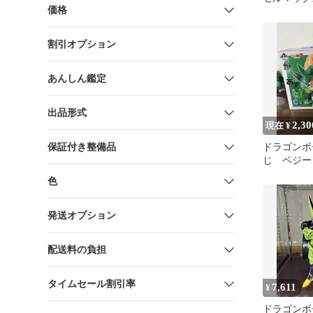
価格
割引オプション
あんしん鑑定
出品形式
2,30
現在 ¥
保証付き整備品
ドラゴンボ
じ ベジー
ィギュア 
色
発送オプション
配送料の負担
タイムセール割引率
7,611
¥
ドラゴンボ