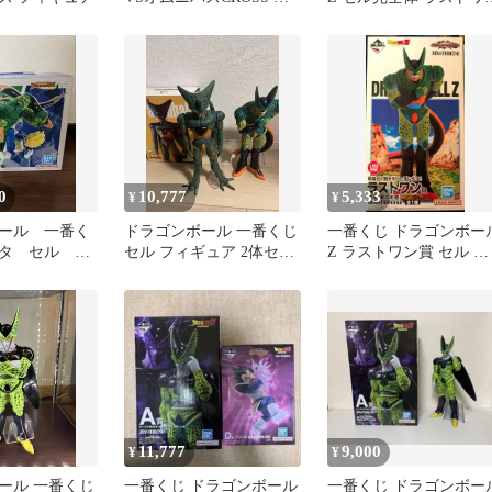
ル(爆発時)
賞 フィギュア
0
10,777
5,333
¥
¥
ール 一番く
ドラゴンボール 一番くじ
一番くじ ドラゴンボー
タ セル フ
セル フィギュア 2体セッ
Z ラストワン賞 セル 第
美品
ト
二形態 フィギュア
11,777
9,000
¥
¥
ール 一番くじ
一番くじ ドラゴンボール
一番くじ ドラゴンボー