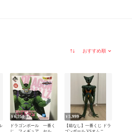
並び替え
6,750
5,999
¥
¥
ル
ドラゴンボール 一番く
【箱なし】一番くじ ドラ
ン
じ フィギュア セル
ゴンボール VSオムニバ