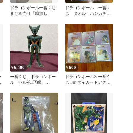
く
ドラゴンボール一番くじ
ドラゴンボール 一番く
まとめ売り「箱無し」
じ タオル ハンカチ
孫悟飯 セルマックス
6,500
600
¥
¥
ン
一番くじ ドラゴンボー
ドラゴンボールZ 一番く
人
ル セル第1形態
じ I賞 ダイカットアクリ
MASTERLISE フィギュ
ルスタンド 6種
ア