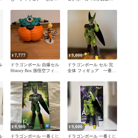
完全体 ラストワン
スULTRA C賞 セル
7,777
9,000
¥
¥
ル
ドラゴンボール 自爆セル
ドラゴンボール セル 完
History Box 孫悟空フィギ
全体 フィギュア 一番く
ュアセット
じ A賞
9,900
9,000
¥
¥
ル
ドラゴンボール 一番くじ
ドラゴンボール 一番くじ