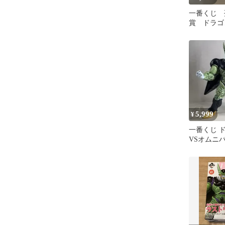
一番くじ 
賞 ドラゴ
ィギュア
5,999
¥
一番くじ 
VSオムニ
ラストワン
体)