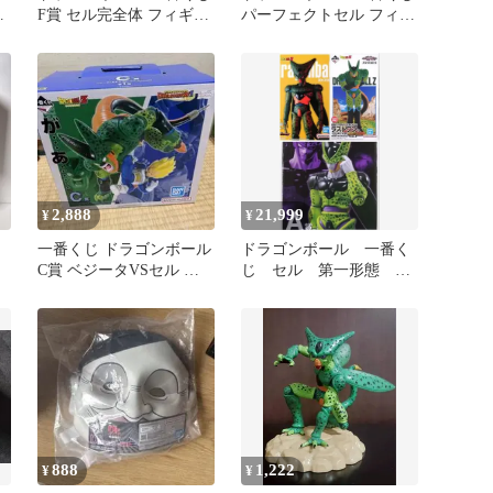
F賞 セル完全体 フィギュ
パーフェクトセル フィギ
ア
ュア
2,888
21,999
¥
¥
一番くじ ドラゴンボール
ドラゴンボール 一番く
C賞 ベジータVSセル フ
じ セル 第一形態 第
な
ィギュア
二形態 パーフェクトセ
ル まとめ売り
888
1,222
¥
¥