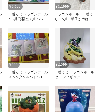
6,500
12,000
¥
¥
ル
一番くじ ドラゴンボール
ドラゴンボール 一番く
パ
Z A賞 孫悟空 C賞 ベジー
じ A賞 親子かめはめ
タVSセル 3点セット
波 孫悟空&孫悟飯
BWFC セル
444
2,500
¥
¥
ル
一番くじ ドラゴンボール
一番くじ ドラゴンボール
B
スペクタクルバトル I賞
セル フィギュア
ア
アクリルスタンド3種