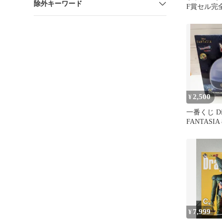
除外キーワード
F賞セル完
MASTERLI
2,500
¥
一番くじ Dis
FANTASIA
ルライト
7,999
¥