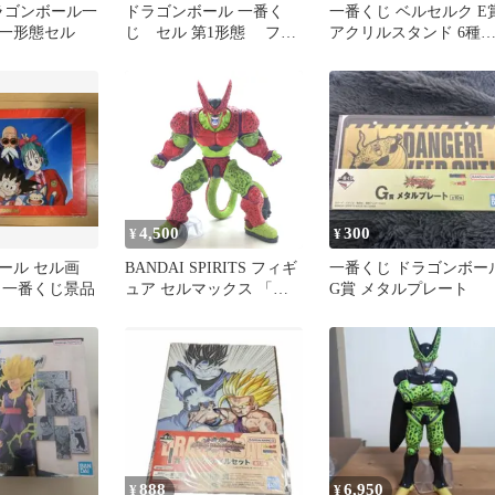
ドラゴンボール一
ドラゴンボール 一番く
一番くじ ベルセルク E
一形態セル
じ セル 第1形態 フィ
アクリルスタンド 6種
ギュア 箱無し
ット グリフィス セルピ
コ
4,500
300
¥
¥
ール セル画
BANDAI SPIRITS フィギ
一番くじ ドラゴンボー
 一番くじ景品
ュア セルマックス 「一
G賞 メタルプレート
番くじ ドラゴンボール
VSオムニバスビースト」
MASTERLISE C賞 箱な
し
888
6,950
¥
¥