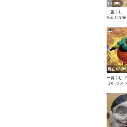
7,000
¥
一番くじ 
ルZ セル
ア ラスト
5,99
現在 ¥
一番くじ 
セル ラス
ア