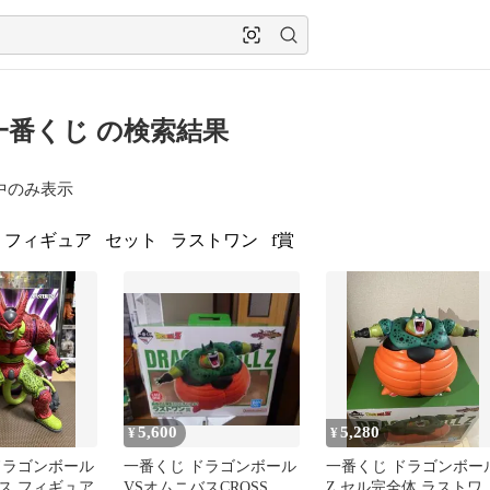
一番くじ の検索結果
中のみ表示
フィギュア
セット
ラストワン
f賞
5,600
5,280
¥
¥
ドラゴンボール
一番くじ ドラゴンボール
一番くじ ドラゴンボー
ス フィギュア
VSオムニバスCROSS セ
Z セル完全体 ラストワ