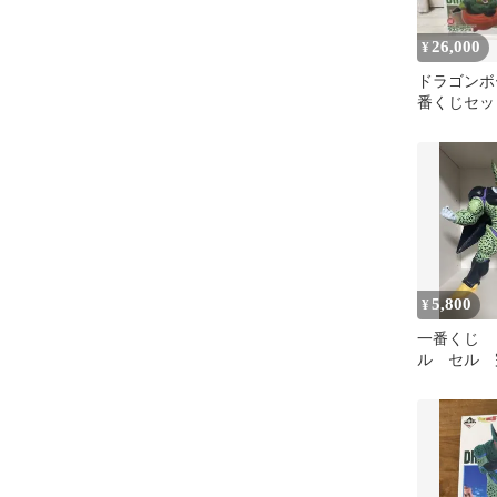
26,000
¥
ドラゴンボ
番くじセッ
5,800
¥
一番くじ 
ル セル 
トワン