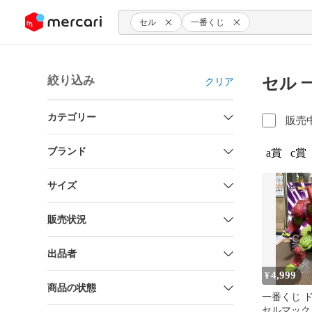
ンツにスキップ
セル
一番くじ
絞り込み
セル 
クリア
カテゴリー
販売
ブランド
a賞
c賞
サイズ
販売状況
出品者
4,999
¥
商品の状態
一番くじ 
セルマック