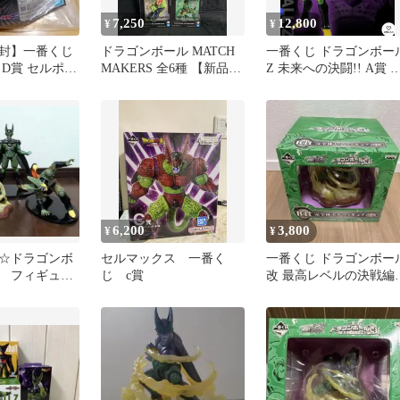
7,250
12,800
¥
¥
封】一番くじ
ドラゴンボール MATCH
一番くじ ドラゴンボー
 D賞 セルポ星
MAKERS 全6種 【新品/
Z 未来への決闘!! A賞 
セルポメン 増
未開封品】
ーフェクトセル
6,200
3,800
¥
¥
☆ドラゴンボ
セルマックス 一番く
一番くじ ドラゴンボー
 フィギュ
じ c賞
改 最高レベルの決戦編 
ット
賞 完全体セルフィギュ