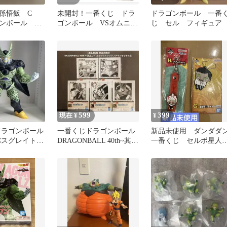
孫悟飯 C
未開封！一番くじ ドラ
ドラゴンボール 一番
ンボール フ
ゴンボール VSオムニバ
じ セル フィギュア
スアメイジング クリアフ
ァイル
599
399
現在 ¥
¥
ドラゴンボール
一番くじドラゴンボール
新品未使用 ダンダダ
バスグレイト
DRAGONBALL 40th~其之
一番くじ セルポ星
賞 セル(完全
二~ クリアファイル
H賞 オカルン（変身）