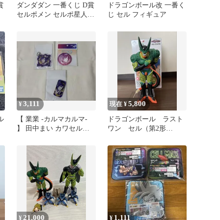
賞
ダンダダン 一番くじ D賞
ドラゴンボール改 一番く
セ
セルポメン セルポ星人
じ セル フィギュア
お面
3,111
5,800
¥
現在 ¥
ル
【 業業 -カルマカルマ-
ドラゴンボール ラスト
】 田中まい カワセルく
ワン セル（第2形
じ
態） 一番くじ
21,000
1,111
¥
¥