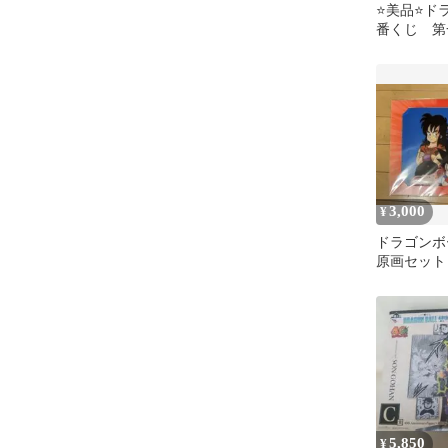
⭐️美品⭐️
番くじ 第
3,000
¥
ドラゴンボ
原画セット
5,850
¥