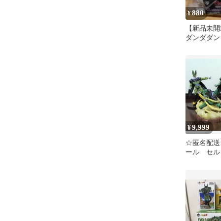
880
¥
【新品未開
ダンダダン
人 お面 
殖中
9,999
¥
☆匿名配送
ール セル
ア 4体セ