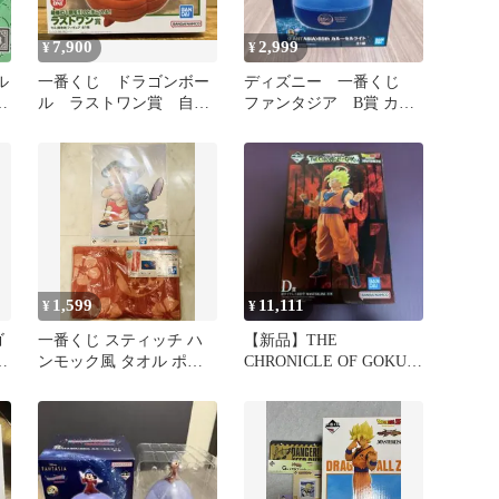
7,900
2,999
¥
¥
ル
一番くじ ドラゴンボー
ディズニー 一番くじ
ギ
ル ラストワン賞 自爆
ファンタジア B賞 カル
セル （爆発時） フィ
ーセルライト
ギュア
1,599
11,111
¥
¥
ゴ
一番くじ スティッチ ハ
【新品】THE
t
ンモック風 タオル ポス
CHRONICLE OF GOKU D
ター&ポストカード セッ
賞 超サイヤ人2孫悟空
ト