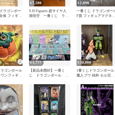
7,500
1,899
¥
¥
ドラゴンボー
S.H.Figuarts 超サイヤ人
一番くじ ドラゴンボー
完全体 フィギュ
孫悟空 一番くじ ラス
F賞 フィギュアマグネ
ワン賞
トワン 自爆セル
ト まとめ
9
1,777
30,000
¥
¥
ドラゴンボール
【新品未開封】一番く
1番くじドラゴンボール
トワンフィギュ
じ ドラゴンボール F
魔人ブウ 純粋 セル完全
賞 G賞 H賞 20点セッ
体
ト