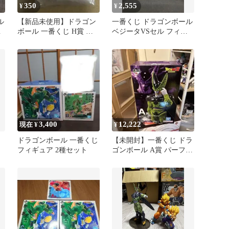
350
2,555
¥
¥
ル
【新品未使用】ドラゴン
一番くじ ドラゴンボール
ッ
ボール 一番くじ H賞 ラ
ベジータVSセル フィギ
バーチャーム セル
ュア
3,400
12,222
現在 ¥
¥
ドラゴンボール 一番くじ
【未開封】一番くじ ドラ
フィギュア 2種セット
ゴンボール A賞 パーフェ
クトセル MASTERLISE