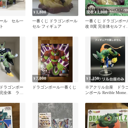
1,800
1,000
¥
現在 ¥
ール セル一
一番くじ ドラゴンボール
一番くじ ドラゴンボー
ト
セル フィギュア
改 B賞 完全体セルフィ
ュア
7,000
1,350
¥
¥
ドラゴンボー
ドラゴンボール一番くじ
※アクリル台座 ドラ
完全体 ラス
ンボール Revible Momen
ベジータvsセル