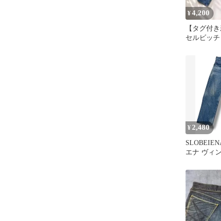
4,200
¥
​【タグ付き
セルビッチ
ニムパンツ
2,480
¥
SLOBEIE
エナ ヴィ
ージ＆ペイ
チ