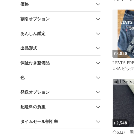
価格
ニムパンツ 
割引オプション
あんしん鑑定
出品形式
8,820
¥
保証付き整備品
LEVI'S PR
USA ビッ
ッチ
色
発送オプション
配送料の負担
タイムセール割引率
2,548
¥
◇S327 