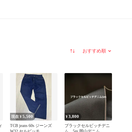
並び替え
5,500
3,800
現在 ¥
¥
ィ
TCB jeans 60s ジーンズ
ブラックセルビッチデニ
チ
W32 セルビッチ
ム 5m 岡山デニム