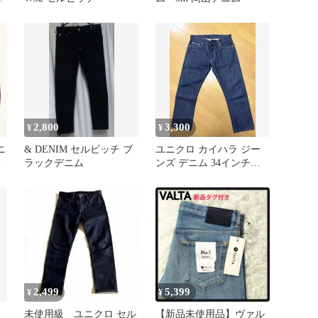
2,800
3,300
¥
¥
ニ
& DENIM セルビッチ ブ
ユニクロ カイハラ ジー
赤
ラックデニム
ンズ デニム 34インチ
s002赤耳セルビッチデニ
ム
2,499
5,399
¥
¥
未使用級 ユニクロ セル
【新品未使用品】ヴァル