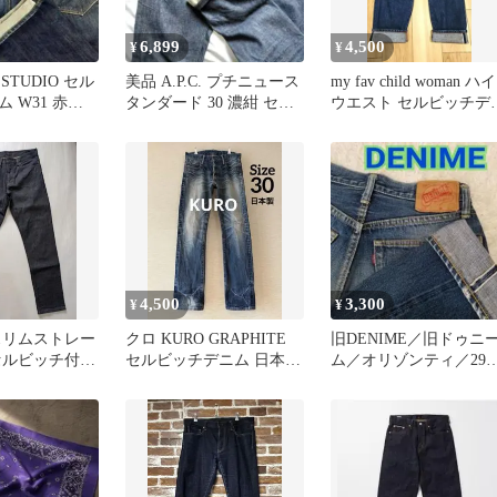
6,899
4,500
¥
¥
 STUDIO セル
美品 A.P.C. プチニュース
my fav child woman ハイ
 W31 赤耳
タンダード 30 濃紺 セル
ウエスト セルビッチデ
ゲ
ビッチ 赤耳 デニム
ム 36 赤耳
4,500
3,300
¥
¥
スリムストレー
クロ KURO GRAPHITE
旧DENIME／旧ドゥニ
セルビッチ付き
セルビッチデニム 日本製
ム／オリゾンティ／29
生地 W30
濃紺 30 赤耳
黄耳／セルビッチ／ボ
ンフライ