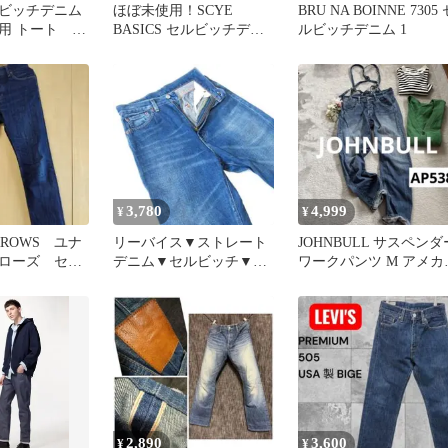
ビッチデニム
ほぼ未使用！SCYE
BRU NA BOINNE 7305 
使用 トート ポ
BASICS セルビッチデニ
ルビッチデニム 1
ム w29 日本製 3005A
3,780
4,999
¥
¥
RROWS ユナ
リーバイス▼ストレート
JOHNBULL サスペンダ
ローズ セル
デニム▼セルビッチ▼27
ワークパンツ M アメカ
インディゴデ
インチ▼ウエスト約70cm
AP538 セルビッチ
2,890
3,600
¥
¥