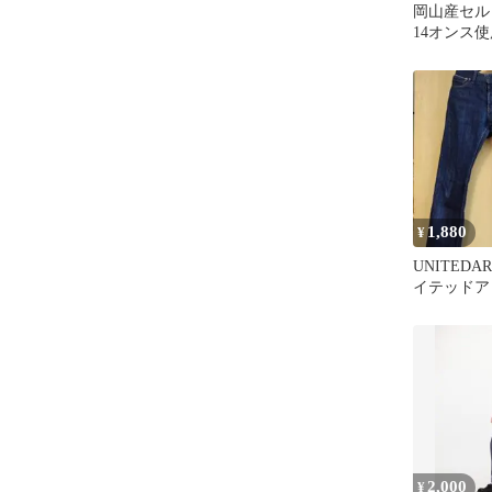
岡山産セル
14オンス
ーチ付き
1,880
¥
UNITEDA
イテッドア
ヴィッチ 
ニム
2,000
¥