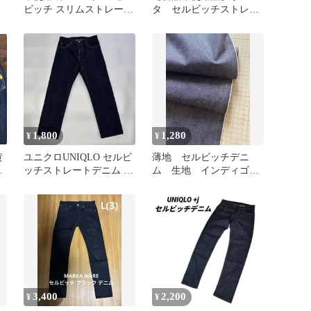
ビッチ スリムストレート
タ セルビッチストレー
デニム カイハラ製
トデニムパンツ 赤耳
馬革パッチ
1,800
1,280
¥
¥
黄
ユニクロUNIQLO セルビ
薄地 セルビッチデニ
セ
ッチストレートデニム イ
ム 生地 インディゴ
ンディゴW31美品
赤耳 ワンピース 国産
3,400
2,200
¥
¥