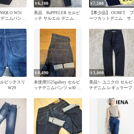
6,200
7,580
¥
¥
IQLO W31
美品 RaPPELER セルビ
【希少品】 OURET ブ
 デニムパンツ
ッチ サルエル デニムパ
ーツカットデニム サ
紺 赤耳
ンツ 濃紺 34 日本製
ズ2 セルビッチ ユー
ズド加工
8,490
3,000
¥
¥
 セルビッチスリ
未使用5525gallery セルビ
美品✨ ユニクロ セルビ
 W29
ッチデニムパンツ w30 日
チデニム レギュラーフ
本製
ットジーンズ 赤耳 濃紺