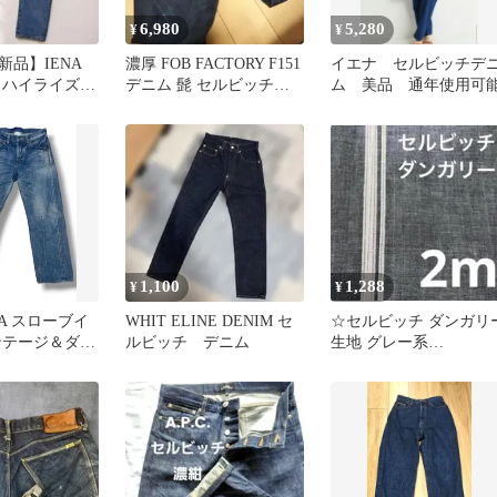
6,980
5,280
¥
¥
新品】IENA
濃厚 FOB FACTORY F151
イエナ セルビッチデ
 ハイライズデ
デニム 髭 セルビッチ
ム 美品 通年使用可
W31 日本製
1,100
1,288
¥
¥
NA スローブイ
WHIT ELINE DENIM セ
☆セルビッチ ダンガリ
ンテージ＆ダメ
ルビッチ デニム
生地 グレー系
ント セルビッ
115cm×2m☆ハンドメイ
ド素材 布