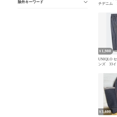
除外キーワード
チデニム 1
ス イン
赤耳 ハ
ヘビーウ
セルビッジ
ド カサデ
の家 日本
1,980
¥
UNIQLO
ンズ 33
3,600
¥