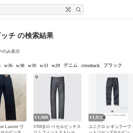
ッチ の検索結果
中のみ表示
デニム
ブラック
4
w36
w38
w30
w33
w29
crossback
1,900
1,900
¥
¥
 Laurent ヴ
UNIQLO +J セルビッチス
ユニクロ レギュラーフ
 セルビッチデ
リムフィットストレート
ットジーンズセルビッ