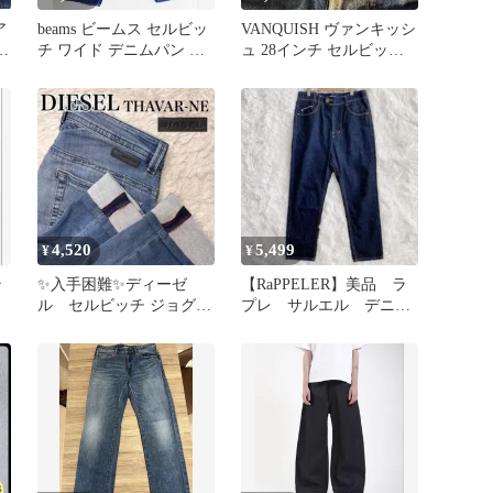
ア
beams ビームス セルビッ
VANQUISH ヴァンキッシ
チ
チ ワイド デニムパン ツ
ュ 28インチ セルビッチ
大きなL
デニム 赤耳 y2k
4,520
5,499
¥
¥
ラ
✨入手困難✨ディーゼ
【RaPPELER】美品 ラ
ル セルビッチ ジョグジ
プレ サルエル デニム
ーンズ THAVAR-NE
パンツ セルビッチ 日
W28
本製34