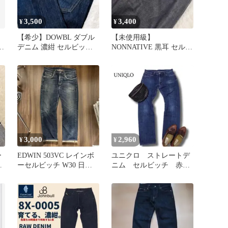
3,500
3,400
¥
¥
【希少】DOWBL ダブル
【未使用級】
ニ
デニム 濃紺 セルビッチ
NONNATIVE 黒耳 セルビ
赤耳 ストレート ジーン
ッチ デニム ストレート
ズ
国産
3,000
2,960
¥
¥
ー
EDWIN 503VC レインボ
ユニクロ ストレートデ
／
ーセルビッチ W30 日本
ニム セルビッチ 赤
タ
製 アタリ ヒゲ
耳 Lサイズ インディ
ゴ UNIQLO