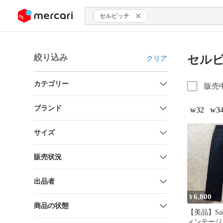
ンツにスキップ
セルビッチ
絞り込み
セルビ
クリア
カテゴリー
販売
ブランド
w32
w3
サイズ
販売状況
出品者
6,800
¥
商品の状態
【美品】Saint
ィンテージ