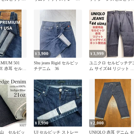
W29
ジーンズ 29
丈長め 31 ネイビー
3,900
3,999
¥
¥
EMIUM 501
Shu jeans Rigid セルビッ
ユニクロ セルビッチデ
グE 赤耳 セルビ
チデニム 36
ム サイズ44 リジット 
耳 カイハラ 大きいサイ
ズ
1,990
2,000
¥
¥
岡山 セルビッ
UJ セルビッチ ストレー
UNIQLO 赤耳 デニム セ