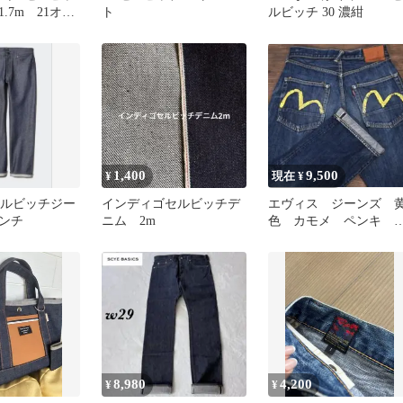
.7m 21オン
ト
ルビッチ 30 濃紺
ディゴブルー
ード 岡山産
エイトオンス
 ハンドメイ
パーノ 生地
製 国産
1,400
9,500
¥
現在 ¥
 セルビッチジー
インディゴセルビッチデ
エヴィス ジーンズ 
インチ
ニム 2m
色 カモメ ペンキ 
ルビッチ 赤耳 W32
8,980
4,200
¥
¥