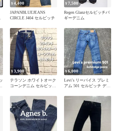
4,400
7,500
¥
¥
JAPANBLUEJEANS
Regen Glanzセルビッチバ
イ
CIRCLE J404 セルビッチ
ギーデニム
3,900
6,000
¥
¥
ッ
テラソン ホワイトオーク
Levi’s リーバイス プレミ
ィ
コーンデニム セルビッチ
アム 501 セルビッチ デニ
28インチ
ム BIGE