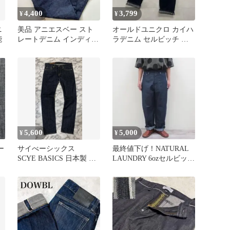
4,400
3,799
¥
¥
ニ
美品 アニエスベー スト
オールドユニクロ カイハ
能
レートデニム インディゴ
ラデニム セルビッチ デ
日本製 セルビッチ 26us
ニム W33
5,600
5,000
¥
¥
ー
サイべーシックス
最終値下げ！NATURAL
SCYE BASICS 日本製 デ
LAUNDRY 6ozセルビッチ
ニム セルビッチ 赤耳
デニム Hi！パンツ