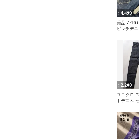
4,499
¥
美品 ZERO
ビッチデニム
日本製 ヒ
2,200
¥
ユニクロ 
トデニム 
KAIHARA