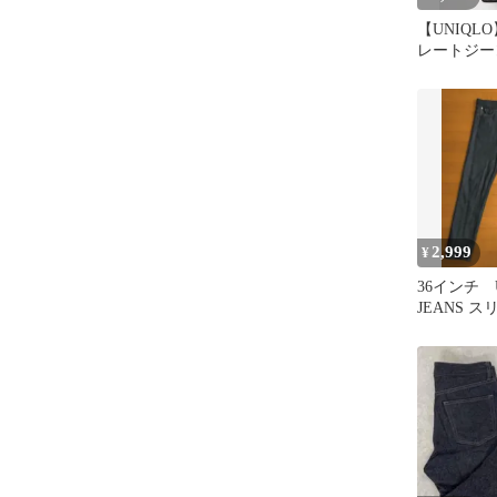
【UNIQL
レートジー
チ34インチ
2,999
¥
36インチ 
JEANS 
ジーンズ 
耳