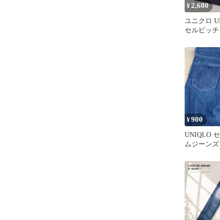
2,680
¥
ユニクロ UN
セルビッチ
ジーンズ 濃
900
¥
UNIQLO
ムジーンズ