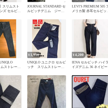
O】スリムスト
JOURNAL STANDARD セ
LEVI'S PREMIUM 505 
ンズ セルビッ
ルビッチデニム ジーン
メリカ製 赤耳セルビッ
ズ インディゴ 40
BIGE W29
1,950
4,200
¥
¥
UNIQLO
UNIQLO ユニクロ セルビ
IENA セルビッチ ハイ
スリムストレート
ッチ スリムストレート
イズデニム 36 ネイビー
セルビッチ 赤
デニム Low 赤耳 W28