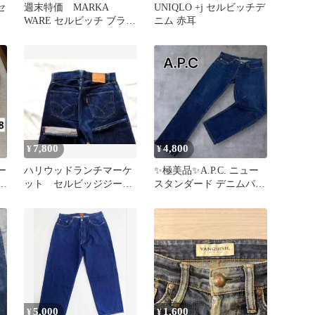
セ
週末特価 MARKA
UNIQLO +j セルビッチデ
WARE セルビッチ ブラッ
ニム 赤耳
ク デニム
7,800
4,800
¥
¥
ー
ハリウッドランチマーケ
✨️極美品✨️A.P.C. ニュー
ジ
ット セルビッジジーン
スタンダード デニムパン
ズ W３０ セルビッ
ツ 濃紺 セルビッチ 31
チ 赤耳
5,000
1,600
¥
¥