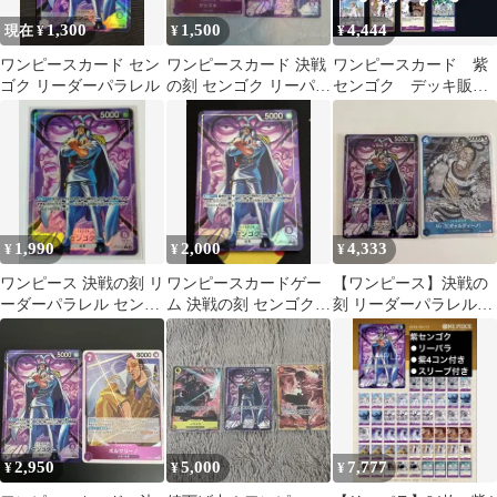
1,300
1,500
4,444
現在 ¥
¥
¥
ワンピースカード セン
ワンピースカード 決戦
ワンピースカード 紫
ゴク リーダーパラレル
の刻 センゴク リーパラ
センゴク デッキ販
サカズキ sr
売 決戦の刻 リーダ
ーパラレル付き
1,990
2,000
4,333
¥
¥
¥
ワンピース 決戦の刻 リ
ワンピースカードゲー
【ワンピース】決戦の
ーダーパラレル センゴ
ム 決戦の刻 センゴク
刻 リーダーパラレル_
ク
リーダーパラレル
センゴク SR_Mr.3
OP16-060
2,950
5,000
7,777
¥
¥
¥