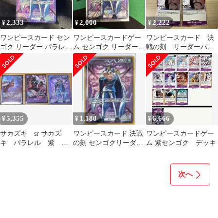
2,333
2,000
2,222
¥
¥
¥
ワンピースカード セン
ワンピースカードゲー
ワンピースカード 決
ゴク リーダー パラレル
ム センゴク リーダーパ
戦の刻 リーダーパラ
決戦の刻 OP16 060
ラレル OP16-060決戦の
レル リーパラ セン
刻
ゴク op15
5,355
1,180
6,666
¥
¥
¥
サカズキ sr サカズ
ワンピースカード 決戦
ワンピースカードゲー
キ パラレル 紫 セ
の刻 センゴクリーダー
ム 紫センゴク デッキ
ンゴク リーパラ リ
パラレルOP16-060
ーダーパラレル
次へ