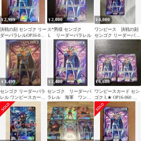
2,999
2,000
4,000
¥
¥
¥
決戦の刻 センゴク リー
ス*男様 センゴク
ワンピース 決戦の刻
ダーパラレルOP16-060
Ｌ リーダーパラレル
センゴク リーダーパラ
L
レルOP16-060 L
3,499
2,400
6,688
¥
¥
¥
センゴク リーダーパラ
センゴク リーダーパ
ワンピースカード セン
レル ワンピースカード
ラレル 海軍 ワンピ
ゴク L★ OP16-060 リ
ゲーム 決戦の刻
ースカードゲーム 決
ーダーパラレル 2枚
戦の刻