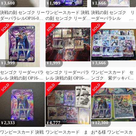
3,600
1,999
1,666
¥
¥
¥
決戦の刻 センゴク リー
ワンピースカード 決戦
決戦の刻 センゴク リ
ダーパラレルOP16-060
の刻 センゴク リーダー
ーダーパラレル LP
L /金ドン‼︎カード
パラレル OP14-060
OP16-060 海軍
1,999
1,999
3,666
¥
¥
¥
センゴク リーダーパラ
センゴク リーダーパラ
ワンピースカード セ
レル 決戦の刻 OP16-
レル 決戦の刻 OP16-
ンゴク 紫デッキパー
060 ワンピースカード
060 ワンピースカード
ツ サカズキ SR 決戦
の刻
2,333
4,777
12,300
¥
¥
¥
ワンピースカード 決戦
ワンピースカード ま
お*る様 ワンピースカ