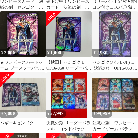
ワンピースカード 決
値下げ中！ワンピース
【リーパラ】94枚⚫︎紫4
戦の刻 センゴク リ
カード 決戦の刻 シ
コン付きコスパ◎ 紫セ
ーダーパラレル ボル
リュウ、センゴク、エ
ンゴク
サリーノR 合計2枚
ース3枚セット
2,000
1,000
2,980
¥
¥
¥
★ワンピースカードゲ
【秋田】センゴク L
センゴク(パラレル) L
ーム ブースターパック
OP16-060 リーダーパラ
[決戦の刻] OP16-060 ワ
決戦の刻 OP16-060 パ
レル 決戦の刻
ンピースカードゲーム
ラレル)センゴク L☆
7,000
57,999
99,999
¥
¥
¥
バギー&センゴク
決戦の刻 リーダーパラ
決戦の刻 ワンピース
レル ゴッドパック 6
カードゲーム パラレル
枚セット ワンピース
6枚セット ゴッドパッ