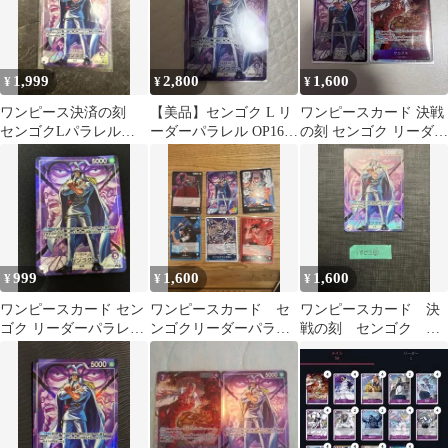
1,999
2,800
1,600
¥
¥
¥
ワンピース決済の刻
【美品】センゴク L リ
ワンピースカード 決戦
センゴクLパラレル
ーダーパラレル OP16-
の刻 センゴク リーダー
リーダー
060 決戦の刻
パラレル サカズキSR
セット
999
1,600
1,600
¥
¥
¥
ワンピースカード セン
ワンピースカード セ
ワンピースカード 決
ゴク リーダーパラレル
ンゴクリーダーパラレ
戦の刻 センゴク リ
決戦の刻 OP16-060
ル含むセット
ーダーパラレル