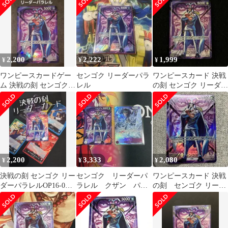
ク
2,200
2,222
1,999
¥
¥
¥
ワンピースカードゲー
センゴク リーダーパラ
ワンピースカード 決戦
ム 決戦の刻 センゴク
レル
の刻 センゴク リーダー
リーダーパラレル 1枚
パラレル
2,200
3,333
2,080
¥
¥
¥
決戦の刻 センゴク リー
センゴク リーダーパ
ワンピースカード 決戦
ダーパラレルOP16-060
ラレル クザン パラ
の刻 センゴク リーダ
L
レル 決戦の刻
ーパラレル OP16-060