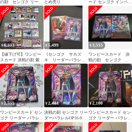
の刻 センゴク リーダ
とめ売り
ード センゴク インペル
ーパラレル OP16-060
ダウンの囚人 パラレ
ル
6,333
5,499
3,555
¥
¥
¥
【値下げ可】ワンピー
《センゴク サカズ
ワンピースカード 決
スカード 決戦の刻 紫
キ リーダーパラレ
戦の刻 センゴク リ
海軍 まとめ売り
ル》
ーダーパラレル
2,555
2,444
2,100
¥
¥
¥
ワンピースカード セン
決戦の刻 センゴク リー
ワンピースカード セン
ゴク リーダー パラレル
ダーパラレルOP16-060
ゴク リーダー パラレル
決戦の刻 OP16 060
L
決戦の刻 OP16