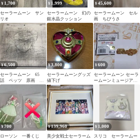
1,700
1,999
45,600
¥
¥
¥
セーラームーン サン
セーラームーン 幻の
セーラームーン セル
リオ
銀水晶クッション
画 ちびうさ
6,500
3,800
600
¥
¥
¥
セーラームーン 65
セーラームーングッズ
セーラームーン セーラ
話 ペッツ 原画 修
値下げ
ームーンミュージアム
正原画 アニメ 一点
ピンズ
物
700
139,960
1,000
¥
¥
¥
ローソン 一番くじ
美少女戦士セーラーム
スリコ セーラームー