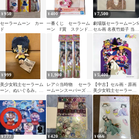
950
400
7,500
¥
¥
¥
セーラームーン カー
一番くじ セーラーム
劇場版セーラームーンS
ド
ーン F賞 ステンドグ
セル画 名夜竹姫子 当時
ラス風メタルチャー
物 Sailor Moon Cel
ム ちびムーン
999
1,900
5,400
¥
¥
¥
美少女戦士セーラーム
レア☆当時物 セーラ
【中古】セル画・原画
ーン、ぬいぐるみ。か
ームーンスーパーズ カ
美少女戦士セーラーム
ぐや姫の恋人。
イト（凧揚げ）3個セッ
ーン 複製セル画
ト
777
420
666
¥
¥
¥