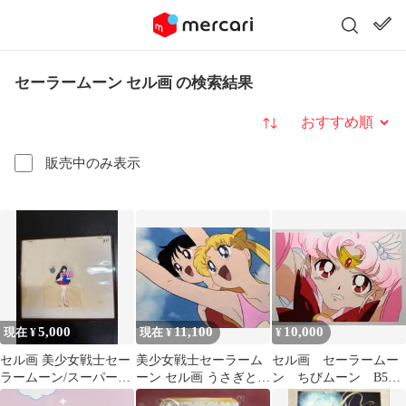
セーラームーン セル画 の検索結果
並び替え
販売中のみ表示
5,000
11,100
10,000
現在 ¥
現在 ¥
¥
セル画 美少女戦士セー
美少女戦士セーラーム
セル画 セーラームー
ラームーン/スーパーセ
ーン セル画 うさぎとレ
ン ちびムーン B5サ
ーラーマーズ/ルナ/ちび
イ(水着)
イズ