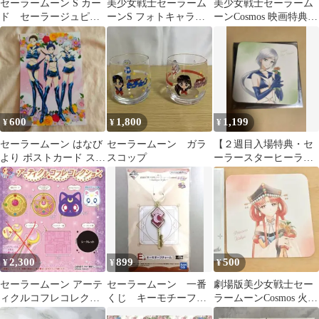
セーラームーン S カー
美少女戦士セーラーム
美少女戦士セーラーム
ド セーラージュピタ
ーンS フォトキャラ電
ーンCosmos 映画特典
ー ヴィーナス
子手帳 当時物 新品未使
スターライツ ポストカ
用
ード☆彡
600
1,800
1,199
¥
¥
¥
セーラームーン はなび
セーラームーン ガラ
【２週目入場特典・セ
より ポストカード スタ
スコップ
ーラースターヒーラ
ーライツ
ー】美少女戦士セーラ
ームーン コースター
2,300
899
500
¥
¥
¥
セーラームーン アーテ
セーラームーン 一番
劇場版美少女戦士セー
ィクルコフレコレクシ
くじ キーモチーフチ
ラームーンCosmos 火球
ョン (全5種セット)
ャーム
皇女 入場者特典 コ