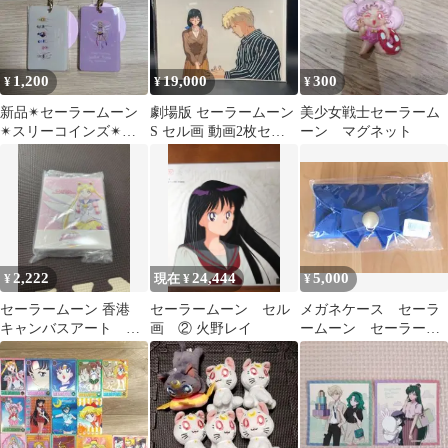
1,200
19,000
300
¥
¥
¥
新品✴︎セーラームーン
劇場版 セーラームーン
美少女戦士セーラーム
✴︎スリーコインズ✴︎カ
S セル画 動画2枚セッ
ーン マグネット
ードケース2個セット
ト Sailor Moon Cel
2,222
24,444
5,000
¥
現在 ¥
¥
セーラームーン 香港
セーラームーン セル
メガネケース セーラ
キャンバスアート ア
画 ② 火野レイ
ームーン セーラーウ
ートボード
ラヌス