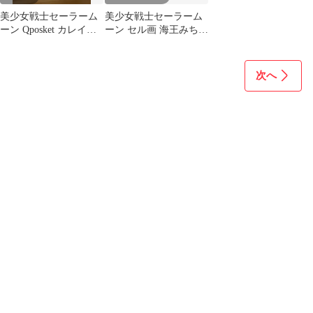
美少女戦士セーラーム
美少女戦士セーラーム
ーン Qposket カレイド
ーン セル画 海王みちる
スコープ セット
原画付き
次へ