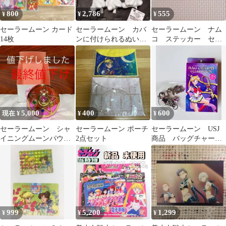
800
2,786
555
¥
¥
¥
セーラームーン カード
セーラームーン カバ
セーラームーン ナム
14枚
ンに付けられるぬいぐ
コ ステッカー セー
るみ ルナ ダイア
ラームーン映画 セー
ナ マスコット 6点
ラームーンコスモス
5,000
400
600
現在 ¥
¥
¥
セーラームーン シャ
セーラームーン ポーチ
セーラームーン USJ
イニングムーンパウダ
2点セット
商品 バッグチャーム
ー
コレクション プルー
ト
999
5,200
1,299
¥
¥
¥