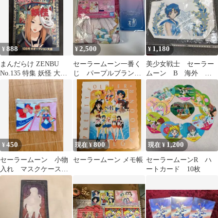
888
2,500
1,180
¥
¥
¥
まんだらけ ZENBU
セーラームーン一番く
美少女戦士 セーラー
No.135 特集 妖怪 大オ
じ パープルブランケ
ムーン B 海外 限
ークション大会
ット＆ミニクリアファ
定 トートバッグ
イル５種セット 新品
450
800
1,200
¥
現在 ¥
現在 ¥
セーラームーン 小物
セーラームーン メモ帳
セーラームーンR ハ
入れ マスクケース
ートカード 10枚
セット