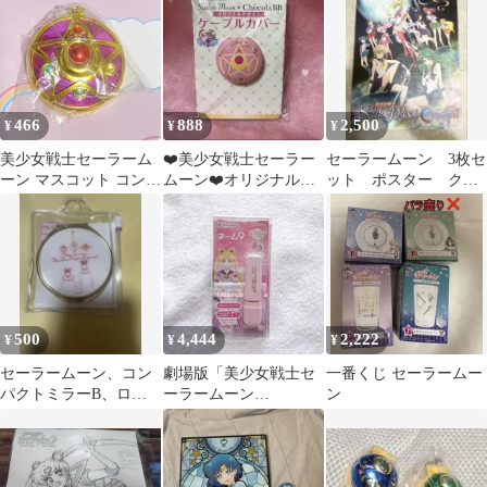
うさ
466
888
2,500
¥
¥
¥
美少女戦士セーラーム
❤️美少女戦士セーラー
セーラームーン 3枚セ
ーン マスコット コンパ
ムーン❤️オリジナルケ
ット ポスター クリ
クト ミラー
ーブルカバー❤️
スタル 42cm×30cm A3
サイズ
500
4,444
2,222
¥
¥
¥
セーラームーン、コン
劇場版「美少女戦士セ
一番くじ セーラームー
パクトミラーB、ロー
ーラームーン
ン
ソン
Cosmos」 シヤチハ
タ ネーム９