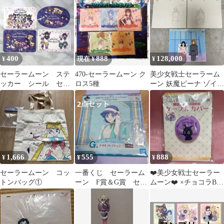
ースター
400
888
128,000
¥
現在 ¥
¥
セーラームーン ステ
470-セーラームーン ク
美少女戦士セーラーム
ッカー シール セッ
ロス5種
ーン 妖魔ビーナ ゾイサ
ト
イト セル画 動画2枚 背
景 付き
1,666
555
888
¥
¥
¥
セーラームーン コッ
一番くじ セーラーム
❤️美少女戦士セーラー
トンバッグ①
ーン F賞＆G賞 セー
ムーン❤️ ×チョコラBB
ラーマーキュリー 2点
コラボ ルナ❤️ケーブル
セット
カバー❤️