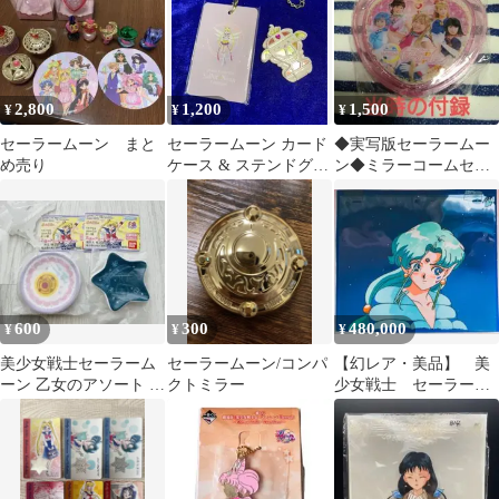
2,800
1,200
1,500
¥
¥
¥
セーラームーン まと
セーラームーン カード
◆実写版セーラームー
め売り
ケース & ステンドグラ
ン◆ミラーコームセッ
スコンパクトミラー
ト◆当時の付録
600
300
480,000
¥
¥
¥
美少女戦士セーラーム
セーラームーン/コンパ
【幻レア・美品】 美
ーン 乙女のアソート コ
クトミラー
少女戦士 セーラーム
レクション D賞 豆皿2
ーン セル画 フィッ
種類セット
シュ・アイ 当時物