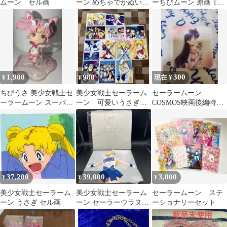
ムーン セル画
ーン めちゃでかぬいぐ
ーちびムーン 原画 Tシ
るみ ～セーラーちびム
ャツ
ーン～
1,980
980
300
¥
¥
現在 ¥
ちびうさ 美少女戦士セ
美少女戦士セーラーム
セーラームーン
ーラームーン スーパー
ーン 可愛いうさぎカ
COSMOS映画後編特典
セーラーちびムーン
ード
色紙 セーラーマーズ
37,200
39,000
3,000
¥
¥
¥
美少女戦士セーラーム
美少女戦士セーラーム
セーラームーン ステ
ーン うさぎ セル画
ーン セーラーウラヌス
ーショナリーセット
セル画 動画付き 天王は
るか 希少