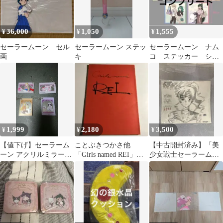
36,000
1,050
1,555
¥
¥
¥
セーラームーン セル
セーラームーン ステッ
セーラームーン ナム
画
キ
コ ステッカー シー
ル
1,999
2,180
3,500
¥
¥
¥
【値下げ】セーラーム
ことぶきつかさ他
【中古開封済み】「美
ーン アクリルミラーキ
「Girls named REI」セ
少女戦士セーラームー
ーホルダー まとめ
ーラームーン 春麗
ン」ホビーセル セー
ラージュピター 赤ペ
ン書き込みあり