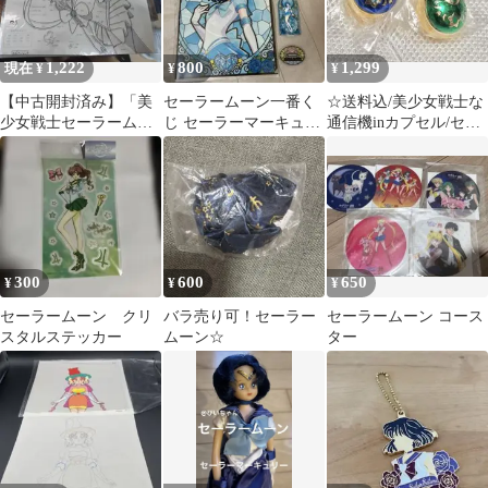
1,222
800
1,299
現在 ¥
¥
¥
【中古開封済み】「美
セーラームーン一番く
☆送料込/美少女戦士な
少女戦士セーラームー
じ セーラーマーキュリ
通信機inカプセル/セー
ン」ホビーセル セー
ー クリアファイル ア
ラーウラヌス/セーラー
ラームーン
クリルスタンド
ネプチューン
300
600
650
¥
¥
¥
セーラームーン クリ
バラ売り可！セーラー
セーラームーン コース
スタルステッカー
ムーン☆
ター