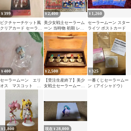
399
2,400
1,260
¥
¥
¥
ピクチャーチケット風
美少女戦士セーラーム
セーラームーン スター
クリアカード セーラー
ーン 当時物 初期 レア
ライツ ポストカード
マーズ
ビニールバッグ 下敷
き セット
400
2,500
325
¥
¥
¥
セーラームーン エリ
【受注生産終了】美少
一番くじセーラームー
オス マスコット フ
女戦士セーラームーン
ン（アイシャドウ）
ィギュア ガチャ ハ
ミラクルロマンス ネイ
グコット
ルコレクション
1,800
28,000
¥
現在 ¥