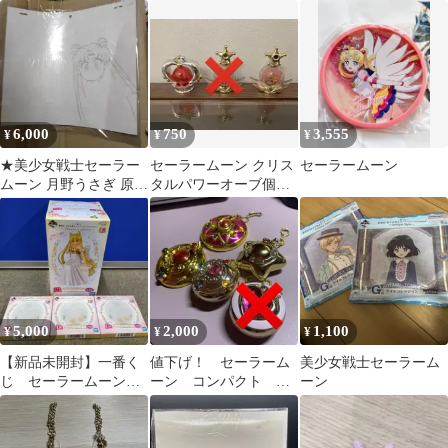
ヌスのセル画&動画
6,000
750
3,555
¥
¥
¥
★美少女戦士セーラー
セーラームーン クリス
セーラームーン
ムーン 月野うさぎ 原画
タルパワーオーブ個セ
セル画
ット
5,000
2,000
1,100
¥
¥
¥
【新品未開封】一番く
値下げ！ セーラーム
美少女戦士セーラーム
じ セーラームーン
ーン コンパクト セ
ーン
Etarnal ラストワン賞
ット
＆D賞 計４点