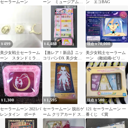
セーラームーン
ーン ミュージアム
ン エコBAG
複製画B
499
4,480
70,000
¥
¥
現在 ¥
美少女戦士セーラーム
【激レア！新品】ニッ
美少女戦士セーラーム
ーン スタンドミラ
コリバンDX 美少女戦
ーン (敵組織•ビリユ
ー ルナ＆アルテミス
士セーラームーンS 救
イ) セル画 (当時物)
＆ダイアナ
急ばんそうこう
1,300
1,595
500
¥
¥
現在 ¥
セーラームーン 2021バ
セーラームーン 脱出ゲ
121 セーラームーン 一
レンタイン ポーチ
ーム クリアカード スー
番くじ C賞
パーセーラームーン