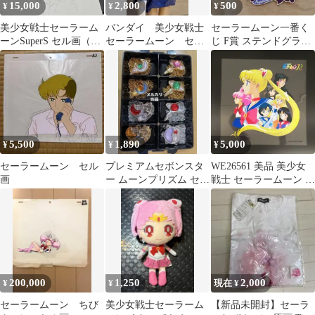
15,000
2,800
500
¥
¥
¥
美少女戦士セーラーム
バンダイ 美少女戦士
セーラームーン一番く
ーンSuperS セル画（動
セーラームーン セー
じ F賞 ステンドグラス
画付き） セレセレ 当時
ラーチーム セーラー
風メタルチャーム サタ
物
マーキュリー 人形
ーン
5,500
1,890
5,000
¥
¥
¥
セーラームーン セル
プレミアムセボンスタ
WE26561 美品 美少女
画
ー ムーンプリズム セー
戦士 セーラームーン R
ラームーン
セル画 31×31cm LD特
典 武内直子 東映
200,000
1,250
2,000
¥
¥
現在 ¥
セーラームーン ちび
美少女戦士セーラーム
【新品未開封】セーラ