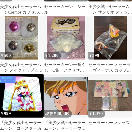
美少女戦士セーラーム
セーラームーン シー
美少女戦士セーラーム
ーンCosmos カプセルウ
ル
ーン サンリオ ステッカ
ォータードーム
ー 冥王せつな 土萠ほた
る
500
1,200
599
¥
¥
¥
美少女戦士セーラーム
セーラームーン一番く
セーラームーン セーラ
ーン メイクアップビュ
じ C賞 アクセサリ
ーヴィーナス カップに
ーティミラー2 ４種
ートレイ
座るフィギュア 2
999
88,800
1,470
¥
現在 ¥
¥
「美少女戦士セーラー
『美少女戦士セーラー
セーラームーングッズ
ムーン」コースター A
ムーン』セーラーウラ