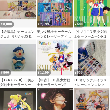
8,800
7,199
680
¥
¥
¥
【絶版品】ナースエン
美少女戦士セーラーム
【中古】LD 美少女戦
ジェル りりかSOS BOX
ーンR レーザーディス
士セーラームーンR 2
セット1まとめジャケッ
ク LD 全11巻セット
ト入手困難
800
1,100
650
¥
¥
¥
【TAKA98-58】◇美少
【中古】LD 美少女戦
LD オリジナルイラス
女戦士セーラームーン
士セーラームーンR 劇
トレーションコレクシ
マーキュリー タオルハ
場版(’93東映)
ョン うる星やつら
ンガー
オレンジロード