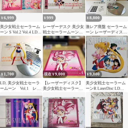
6,999
999
8,800
¥
¥
¥
美少女戦士セーラーム
レーザーデスク 美少女
激レア廃盤 セーラーム
ーン S Vol.2 Vol.4 LD
戦士セーラームーンR
ーン レーザーディスク
レーザーディスク
劇場版 他1作品
第12巻 1993年 特典付
美盤
1,700
9,000
9,800
¥
現在 ¥
¥
LD, 美少女戦士セーラ
【レーザーディスク】
美少女戦士セーラーム
ームーン Vol.1 レー
美少女戦士セーラーム
ーンR LaserDisc LD
ザーディスク
ーンS vol.4TV102〜105
BOX
話