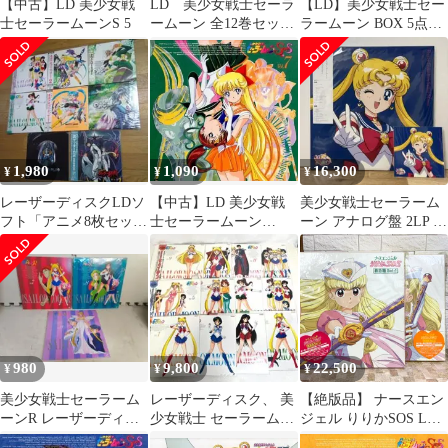
【中古】LD 美少女戦
LD 美少女戦士セーラ
【LD】美少女戦士セー
士セーラームーンS 5
ームーン 全12巻セッ
ラームーン BOX 5点ま
ト レーザーディスク
とめ売り /動作未確認
1,980
1,090
16,300
¥
¥
¥
レーザーディスクLDソ
【中古】LD 美少女戦
美少女戦士セーラーム
フト「アニメ8枚セッ
士セーラームーン
ーン アナログ盤 2LP レ
ト」セーラームーン、
SuperS Vol.7
コード 初回盤 ステッカ
マクロスプラス
ー付き
980
9,800
22,500
¥
¥
¥
美少女戦士セーラーム
レーザーディスク、 美
【絶版品】 ナースエン
ーンR レーザーディス
少女戦士 セーラームー
ジェル りりかSOS LD
ク 3点セット LD
ン 初代 全12巻セッ
BOX 救急箱 Set-1 Set-2