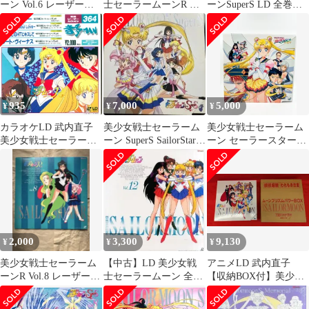
ーン Vol.6 レーザーデ
士セーラームーンR 全
ーンSuperS LD 全巻収
ィスク
11巻セット
納BOX
935
7,000
5,000
¥
¥
¥
カラオケLD 武内直子
美少女戦士セーラーム
美少女戦士セーラーム
美少女戦士セーラーム
ーン SuperS SailorStars
ーン セーラースターズ
ーンR 東映レーザーカ
LDのセット
LD BOX
ラオケ 364
2,000
3,300
9,130
¥
¥
¥
美少女戦士セーラーム
【中古】LD 美少女戦
アニメLD 武内直子
ーンR Vol.8 レーザーデ
士セーラームーン 全12
【収納BOX付】美少女
ィスク
巻セット
戦士セーラームーン 全
12巻 セット