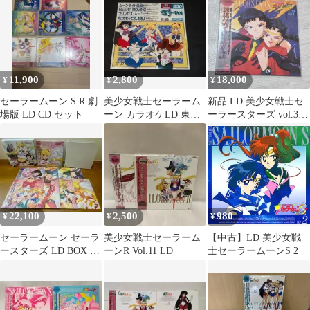
ディスク
ット ♪
11,900
2,800
18,000
¥
¥
¥
セーラームーン S R 劇
美少女戦士セーラーム
新品 LD 美少女戦士セ
場版 LD CD セット
ーン カラオケLD 東映
ーラースターズ vol.3
レーザーカラオケ 330
セーラームーン 星野光
22,100
2,500
980
¥
¥
¥
セーラームーン セーラ
美少女戦士セーラーム
【中古】LD 美少女戦
ースターズ LD BOX レ
ーンR Vol.11 LD
士セーラームーンS 2
ーザーディスク9枚組