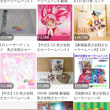
士セーラームーンS 3
ーラームーンR 劇場版
R LD 全11巻 コンプリ
(’93東映) ★LD レー
ート
ザーディスク★ ＠＠
7,700
2,180
10,750
¥
¥
¥
LD レーザーディス
【中古】LD 美少女戦
【劇場版美少女戦士セ
ク 美少女戦士セーラ
士セーラームーンS 4
ーラームーンR】LD/レ
ームーン メモリア
ーザーディスク
ル 帯付き
2,400
7,490
13,980
¥
¥
¥
【中古】LD 美少女戦
1993年 当時物 劇場版
【視聴OK】美少女戦士
士セーラームーンR メ
美少女戦士セーラーム
セーラームーンR レ
モリアル
ーンR LD レーザーディ
ーザーディスク全巻セ
スク⁠
ット LD BOX