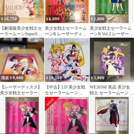
10,750
6,099
2,000
¥
¥
¥
【劇場版美少女戦士セ
美少女戦士セーラーム
美少女戦士セーラーム
ーラームーンSuperS】
ーンR レーザーディス
ーンR Vol.2 レーザーデ
LD/レーザーディスク
ク LD 1～9巻セット
ィスク
9,000
19,500
5,000
現在 ¥
¥
¥
【レーザーディスク】
【中古】LD 美少女戦
WE26560 美品 美少女
美少女戦士セーラーム
士セーラームーン
戦士 セーラームーン R
ーンS vol.3 TV98〜101
SuperS 全10巻セット(全
セル画 31×31cm LD特
話
巻収納BOX付き)
典 武内直子 東映