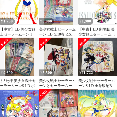
1,750
8,000
1,980
¥
¥
¥
【中古】LD 美少女戦
美少女戦士セーラーム
【中古】LD 劇場版 美
士セーラームーン 1
ーン LD 全18巻 R.Sシ
少女戦士セーラームー
リーズ
ンS(’94東映)
9,600
5,500
11,722
¥
¥
¥
ふ*た様 美少女戦士セ
美少女戦士セーラーム
美少女戦士セーラーム
ーラームーンS LD ボッ
ーンとセーラームーン
ーンS LD 全巻収納BOX
クスセット
S、TVシリーズ2 BOX
セット