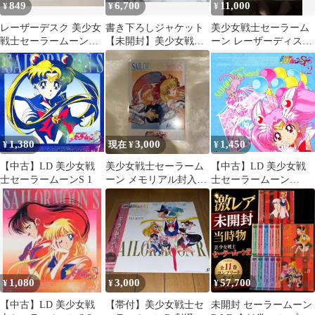
849
6,700
11,000
¥
¥
¥
レーザーデスク 美少女
書き下ろしジャケット
美少女戦士セーラーム
戦士セーラームーンＲ
【未開封】美少女戦士
ーン レーザーディスク
Vol.10 ちびうさがブラ
セーラームーンS vol.4
ボックス
ックレディ
LD
1,380
3,000
1,450
¥
現在 ¥
¥
【中古】LD 美少女戦
美少女戦士セーラーム
【中古】LD 美少女戦
士セーラームーンS 1
ーン メモリアル封入特
士セーラームーン
典 トレカ マーキュリ
SuperS Vol.2
ー ヴィーナス
1,080
3,000
57,700
¥
¥
¥
【中古】LD 美少女戦
【帯付】美少女戦士セ
未開封 セーラームーン