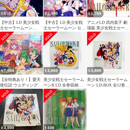
850
2,400
1,760
¥
¥
¥
【中古】LD 美少女戦
【中古】LD 美少女戦
アニメLD 武内直子 劇
士セーラームーン
士セーラームーン セー
場版 美少女戦士セーラ
SuperS Vol.5
ラースターズ2
ームーンR
7,000
4,800
4,800
¥
¥
¥
【全特典あり！】愛天
美少女戦士セーラーム
美少女戦士セーラーム
使伝説 ウェディングピ
ーンR LD 全巻収納
ーン LD-BOX 全12巻セ
ーチ LD BOX レーザー
BOXセット
ット
ディスクボックス 前編
後編 セット 只野和子
富田祐弘 平成 ちゃお
魔法少女 平成アニメ 90
年代 レトロアニメ 廃盤
4,000
440
¥
¥