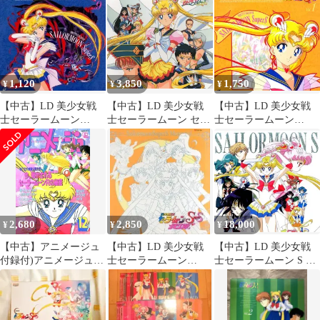
Vol７〜9
ト 希少
セット レーザーディス
ク りぼん 集英社 池野
恋 秋元康 平成アニメ
90年代 レトロアニメ 廃
盤 美品
1,120
3,850
1,750
¥
¥
¥
【中古】LD 美少女戦
【中古】LD 美少女戦
【中古】LD 美少女戦
士セーラームーン
士セーラームーン セー
士セーラームーン
SuperS Vol.9
ラースターズ
SuperS Vol.1
VOL.1(BOX付き)
2,680
2,850
18,000
¥
¥
¥
【中古】アニメージュ
【中古】LD 美少女戦
【中古】LD 美少女戦
付録付)アニメージュ
士セーラームーン
士セーラームーン S 全
1993年12月号
SuperS メモリアル
10巻セット(全巻収納
BOX付き)