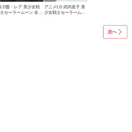
LD盤・レア 美少女戦
アニメLD 武内直子 美
士セーラームーン 全12
少女戦士セーラームー
巻セット(全巻収納BOX
ンR 2
付き)
次へ