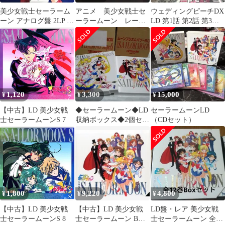
美少女戦士セーラーム
アニメ 美少女戦士セ
ウェディングピーチDX
ーン アナログ盤 2LP レ
ーラームーン レーザ
LD 第1話 第2話 第3話 3
コード 限定盤
ーディスク LD
枚セット 新聞付き レー
ザーディスク 只野和子
富田祐弘 平成 ちゃお
魔法少女 平成アニメ 90
年代 レトロアニメ 廃盤
愛天使伝説
1,120
3,300
15,000
¥
¥
¥
【中古】LD 美少女戦
◆セーラームーン◆LD
セーラームーンLD
士セーラームーンS 7
収納ボックス◆2個セッ
（CDセット）
ト◆
1,800
9,220
4,800
¥
¥
¥
【中古】LD 美少女戦
【中古】LD 美少女戦
LD盤・レア 美少女戦
士セーラームーンS 8
士セーラームーン BOX
士セーラームーン 全12