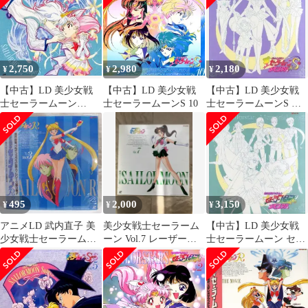
2,750
2,980
2,180
¥
¥
¥
【中古】LD 美少女戦
【中古】LD 美少女戦
【中古】LD 美少女戦
士セーラームーン
士セーラームーンS 10
士セーラームーンS メ
SuperS Vol.8
モリアル
495
2,000
3,150
¥
¥
¥
アニメLD 武内直子 美
美少女戦士セーラーム
【中古】LD 美少女戦
少女戦士セーラームー
ーン Vol.7 レーザーデ
士セーラームーン セー
ンR 3
ィスク
ラースターズ メモリア
ル