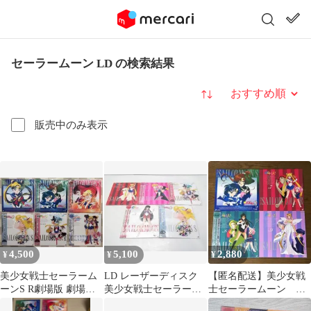
セーラームーン LD の検索結果
並び替え
販売中のみ表示
4,500
5,100
2,880
¥
¥
¥
美少女戦士セーラーム
LD レーザーディスク
【匿名配送】美少女戦
ーンS R劇場版 劇場版&
美少女戦士セーラーム
士セーラームーン レ
イベント LD レーザー
ーン R/S/劇場版 5枚セ
ーザーディスク