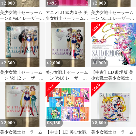
2,000
495
2,000
¥
¥
¥
美少女戦士セーラーム
アニメLD 武内直子 美
美少女戦士セーラーム
ーンR Vol.4 レーザーデ
少女戦士セーラームー
ーン Vol.11 レーザーデ
ィスク
ンR 4
ィスク
2,500
2,000
1,900
¥
¥
¥
美少女戦士セーラーム
美少女戦士セーラーム
【中古】LD 劇場版 美
ーン Vol.12 レーザーデ
ーン Vol.8 レーザーデ
少女戦士美少女戦士セ
ィスク
ィスク
ーラームーン SuperS -
セーラー9戦士集結!ブ
ラック・ドリーム・ホ
ールの奇跡
2,000
3,150
8,600
¥
¥
¥
美少女戦士セーラーム
【中古】LD 美少女戦
美少女戦士セーラーム