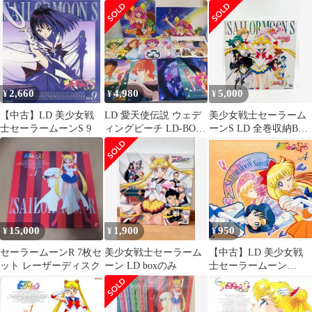
付き全12巻セット
巻セット(全巻収納BOX
付き)
2,660
4,980
5,000
¥
¥
¥
【中古】LD 美少女戦
LD 愛天使伝説 ウェデ
美少女戦士セーラーム
士セーラームーンS 9
ィングピーチ LD-BOX
ーンS LD 全巻収納BOX
前後編 14枚組全51話
セット
15,000
1,900
950
¥
¥
¥
セーラームーンR 7枚セ
美少女戦士セーラーム
【中古】LD 美少女戦
ット レーザーディスク
ーン LD boxのみ
士セーラームーン
SuperS Vol.4