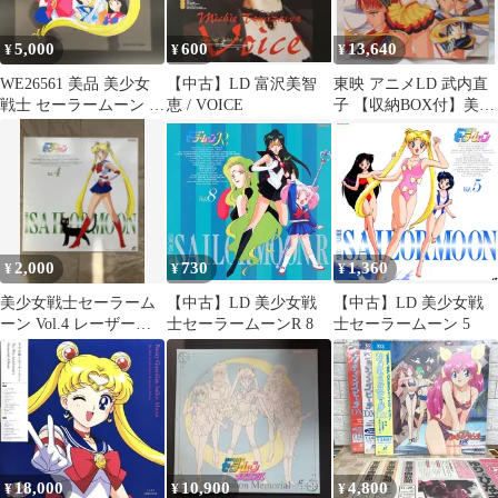
5,000
600
13,640
¥
¥
¥
WE26561 美品 美少女
【中古】LD 富沢美智
東映 アニメLD 武内直
戦士 セーラームーン R
恵 / VOICE
子 【収納BOX付】美少
セル画 31×31cm LD特
女戦士セーラームーン
典 武内直子 東映
セーラースターズ 全9
巻 セット ※全巻帯欠/
収納BOXイタミ大、折
れ、汚れ、シミ/全巻紙
ジャケシミ多有
2,000
730
1,360
¥
¥
¥
美少女戦士セーラーム
【中古】LD 美少女戦
【中古】LD 美少女戦
ーン Vol.4 レーザーデ
士セーラームーンR 8
士セーラームーン 5
ィスク
18,000
10,900
4,800
¥
¥
¥