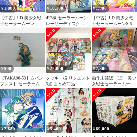
1,080
10,100
1,800
¥
¥
¥
【中古】LD 美少女戦
d*2様 セーラームーン
【中古】LD 美少女戦
士セーラームーン
レーザーディスク LD
士セーラームーンS 6
SuperS スペシャル!
38枚
500
23,000
7,300
¥
¥
¥
【TAKA98-53】△バン
タッキー様 リクエスト
動作未確認 LD 美少
プレスト セーラームー
3点 まとめ商品
女戦士セーラームーン
ンS とるとるマスコッ
Super S 10巻 + 外伝
ト セーラーネプチュー
ン
2,680
5,400
69,000
¥
¥
¥