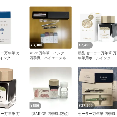
 8本入 山鳥
織 月夜の水面 夜焚 13-
SHIKIORI-四季織- 野
7
1008-218
唄 若鷹（わかたか） 水
性染料 20ml 13-0400-23
3,300
2,490
¥
¥
ラー万年筆 カ
sailor 万年筆 インク
新品 セーラー万年筆 万
インク
四季織 ハイエースネ
年筆用ボトルインク
I-四季織- 野山の
オ 駒草 はらはら 雪
SHIKIORI -四季織- 草遊
じ） 水性染料
兎 橡
び 橡 染料 20ml 13-1008
00-240
235
880
27,200
¥
¥
ラー万年筆 万
【SAILOR 四季織 花冠】
セーラー万年筆 四季織