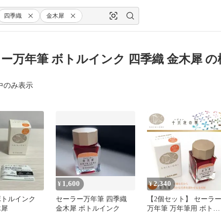
四季織
金木犀
ー万年筆 ボトルインク 四季織 金木犀 
中のみ表示
1,600
2,340
¥
¥
ボトルインク
セーラー万年筆 四季織
【2個セット】 セーラ
木犀
金木犀 ボトルインク
万年筆 万年筆用 ボトル
インク 四季織 金木犀