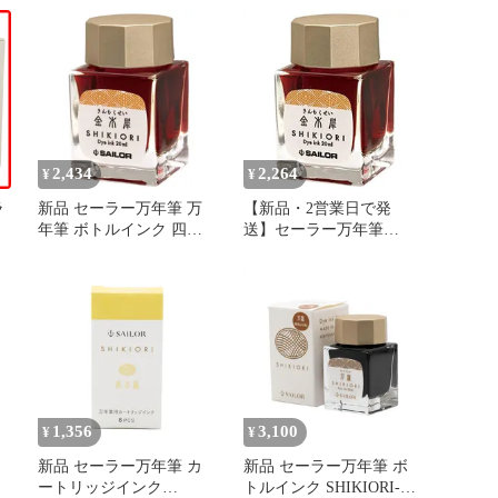
木犀 13-1008-215
インク 131008215 未使用
送料無料
2,434
2,264
¥
¥
ラ
新品 セーラー万年筆 万
【新品・2営業日で発
年筆 ボトルインク 四季
送】セーラー万年筆
色
織 十六夜の夢 金木犀 13-
SHIKIORI 四季織 十六夜
1008-215
の夢 万年筆用ボトルイン
ク 金木犀 13-1008-215
(1331341)
1,356
3,100
¥
¥
新品 セーラー万年筆 カ
新品 セーラー万年筆 ボ
ートリッジインク
トルインク SHIKIORI-四