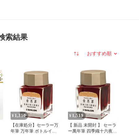
の検索結果
並び替え
1,310
1,513
¥
¥
ー
【在庫処分】セーラー万
【 新品 未開封 】 セーラ
年筆 万年筆 ボトルイン
ー萬年筆 四季織十六夜の
ク 四季織 十六夜の夢 金
夢金木犀万年筆用ボトル