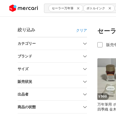
ンツにスキップ
セーラー万年筆
ボトルインク
絞り込み
セーラ
クリア
カテゴリー
販売
ブランド
サイズ
販売状況
出品者
900
¥
万年筆用 
商品の状態
四季織 金