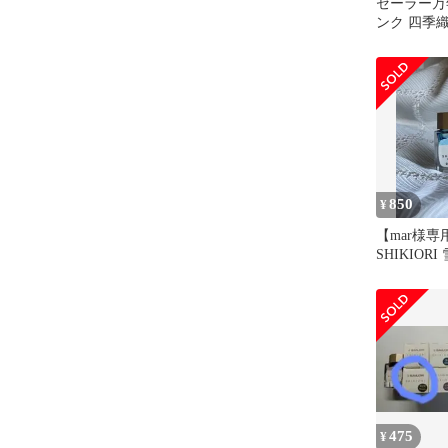
セーラー万
ンク 四季
夜焚 13-100
850
¥
【mar様専用
SHIKIOR
犀 万年筆
475
¥