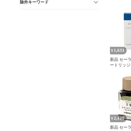
除外キーワード
織 水性染料
13-0400-20
1,633
¥
新品 セー
ートリッジ
SHIKIOR
唄 雉（き
20ml 13-04
2,421
¥
新品 セー