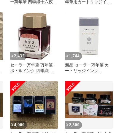
ー萬年筆 四季織十六夜の
年筆用カートリッジイン
夢若鶯万年筆用ボトルイ
ク SHIKIORI -四季織- 草
ンク 131008211 未使用 送
遊び 花冠 13-0400-233
料無料
2,432
1,744
¥
¥
セーラー万年筆 万年筆
新品 セーラー万年筆 カ
筆
ボトルインク 四季織 十
ートリッジインク
六夜の夢 囲炉裏 13-1008-
SHIKIORI-四季織- 野山の
209
唄 鶺鴒（せきれい） 水
性染料 20ml 13-0400-239
4,000
2,500
¥
¥