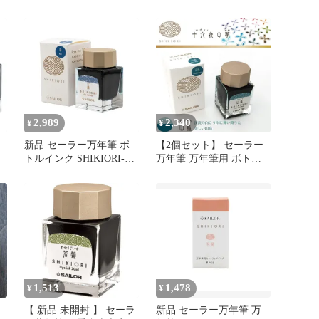
山の
SHIKIORI-四季織- 野山の
季織- 野山の唄 若鷹（わ
唄 春告鳥（はるつげど
かたか） 水性染料 20ml
8
り） 水性染料 20ml 13-
13-1008-238
0400-237
2,989
2,340
¥
¥
新品 セーラー万年筆 ボ
【2個セット】 セーラー
トルインク SHIKIORI-四
万年筆 万年筆用 ボトル
季織- 野山の唄 雉（き
インク 四季織 十六夜の
-
じ） 水性染料 20ml 13-
夢 山鳥
1008-240
1,513
1,478
¥
¥
【 新品 未開封 】 セーラ
新品 セーラー万年筆 万