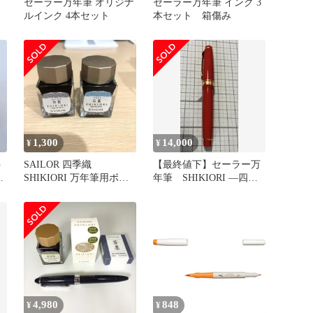
セーラー万年筆 オリジナ
セーラー万年筆 インク 3
ルインク 4本セット
本セット 箱傷み
1,300
14,000
¥
¥
ト
SAILOR 四季織
【最終値下】セーラー万
ト
SHIKIORI 万年筆用ボト
年筆 SHIKIORI ―四季
ルインク 山鳥 仲秋
織― かぐや姫 MF
4,980
848
¥
¥