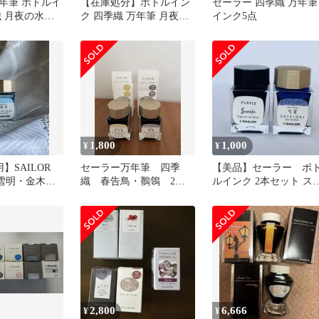
年筆 ボトルイ
【在庫処分】ボトルイン
セーラー 四季織 万年筆
織 月夜の水面
ク 四季織 万年筆 月夜の
インク5点
8-218
水面 夜桜 セーラー万年
筆 13-1008-217
1,800
1,000
¥
¥
】SAILOR
セーラー万年筆 四季
【美品】セーラー ボ
I 雪明・金木
織 春告鳥・鶺鴒 2個
ルインク 2本セット ス
ボトルインク
セット
ーリア ＆ 四季織 残量
多め
2,800
6,666
¥
¥