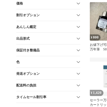
価格
割引オプション
あんしん鑑定
800
¥
出品形式
お値下げ可
万年筆 SHI
保証付き整備品
ク 仲秋 
色
発送オプション
配送料の負担
1,420
¥
タイムセール割引率
セーラー万
カートリッ