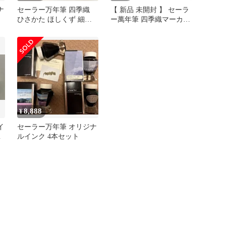
ナ
セーラー万年筆 四季織
【 新品 未開封 】 セーラ
ひさかた ほしくず 細字&
ー萬年筆 四季織マーカー
インク2色セット
金木犀 265207215 未使用
送料無料
8,888
¥
イ
セーラー万年筆 オリジナ
け
ルインク 4本セット