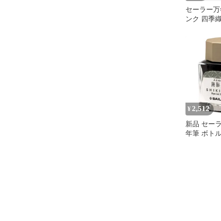
セーラー万
ンク 四季織
け 10ml
2,512
¥
新品 セー
年筆 ボト
織 十六夜の
1008-204