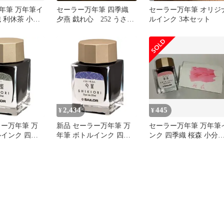
年筆 万年筆イ
セーラー万年筆 四季織
セーラー万年筆 オリジ
 利休茶 小分
夕燕 戯れ心 252 うさぎ
ルインク 3本セット
やインク 付けペンインク
2,434
445
¥
¥
ラー万年筆 万
新品 セーラー万年筆 万
セーラー万年筆 万年筆
ルインク 四季
年筆 ボトルインク 四季
ンク 四季織 桜森 小分
夢 海松藍 13-
織 十六夜の夢 匂菫 13-
10ml
1008-203