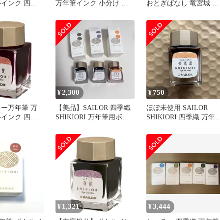
ルインク 四季
万年筆インク 小分け タ
おとぎばなし 竜宮城 中
 若鶯 13-
ミヤ瓶 5ml
細
2,300
750
¥
¥
ラー万年筆 万
【美品】SAILOR 四季織
ほぼ未使用 SAILOR
ルインク 四季
SHIKIORI 万年筆用ボト
SHIKIORI 四季織 万年
夢 囲炉裏 13-
ルインク 3本セット
用ボトルインク 金木犀
1,321
3,444
¥
¥