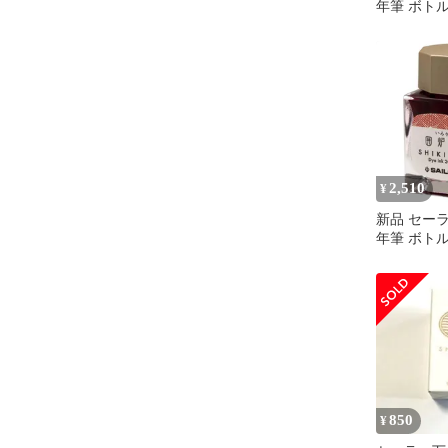
年筆 ボト
織 十六夜の夢
1008-211
2,510
¥
新品 セー
年筆 ボト
織 十六夜の
1008-209
850
¥