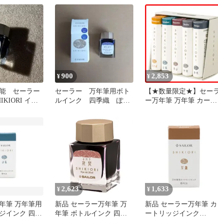
900
2,853
¥
¥
能 セーラー
セーラー 万年筆用ボト
【★数量限定★】セー
KIORI イン
ルインク 四季織 ぽつ
ー万年筆 万年筆 カート
未使用に近い
ぽつ
リッジインク 四季織 5
セット 秋 13-1750-003
2,623
1,633
¥
¥
年筆 万年筆用
新品 セーラー万年筆 万
新品 セーラー万年筆 カ
ジインク 四季
年筆 ボトルインク 四季
ートリッジインク