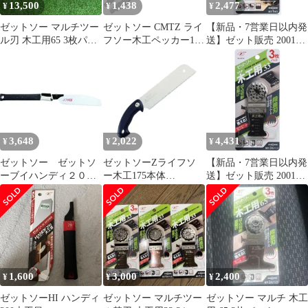
13,500
1,438
2,477
¥
¥
¥
ゼットソー マルチツー
ゼットソー CMTZ ライ
【新品・7営業日以内発
ル刃 木工用65 3枚パッ
フソー木工ペッカー150
送】ゼット販売 20015
ク/3個セット【桶川
替刃 1
ゼット ゼットソーマ
店】
ルチ木工用III65
20015【沖縄離島販売不
可】
3,648
2,022
4,431
¥
¥
¥
ゼットソー ゼットソ
ゼットソーZライフソ
【新品・7営業日以内発
ーブイハンディ２００
ー木工175本体
送】ゼット販売 20016
大工目 本体
30057175mm木工用DIY
ゼット ゼットソーマ
片刃ゼットソー鋸ノコ
ルチ木工用33 20016 3
ギリのこぎりブラック
入【沖縄離島販売不
可】
1,600
3,000
2,400
¥
¥
¥
ゼットソーHI ハンディ
ゼットソー マルチツー
ゼットソー マルチ 木工