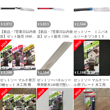
島販売不可】
【沖縄離島販売不可】
3,972
3,013
2,544
¥
¥
¥
【新品・7営業日以内発
【新品・7営業日以内発
ゼットソー ミニパネ
送】ゼット販売 18401
送】ゼット販売 15069
ルソーきつつき１５
ゼットソーVIII265 本体
ゼットソー硬木250本体
０ 本体
【沖縄離島販売不可】
【沖縄離島販売不可】
3,500
2,504
1,180
¥
¥
¥
ゼットソー マルチ替刃
ゼットソーパネルソー
ゼットソー マルチツー
3種セット 木工用 際切
導突硬木240替刃堅い木
ル用ブレード 木工用
用 スクレーパー
(黒檀・カシ・ナラ・ケ
33mm 20011
ヤキなど)の精密加工用
刃渡り240mmピッチ
1.20mm日本製07052