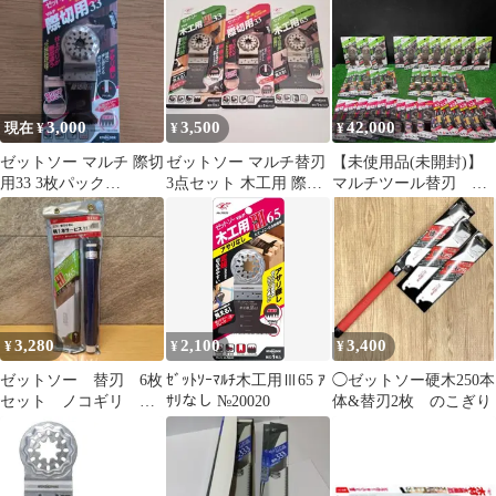
ルチ木工用III33
20014【沖縄離島販売不
可】
3,000
3,500
42,000
現在 ¥
¥
¥
ゼットソー マルチ 際切
ゼットソー マルチ替刃
【未使用品(未開封)】
用33 3枚パック
3点セット 木工用 際切
マルチツール替刃 ゼ
No.20018
用
ットソー、マキタ
(makita)、ボッシュ
(BOSCH) 50個まとめ
☆【岩槻店】
3,280
2,100
3,400
¥
¥
¥
ゼットソー 替刃 6枚
ｾﾞｯﾄｿｰﾏﾙﾁ木工用Ⅲ65 ｱ
◯ゼットソー硬木250本
セット ノコギリ
ｻﾘなし №20020
体&替刃2枚 のこぎり
265 柄付