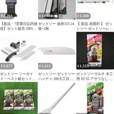
2,263
14,480
1,560
¥
¥
¥
【新品・7営業日以内発
ゼットソー 仮枠333 24
【 新品 未開封 】 ゼッ
送】ゼット販売 20019
枚+2枚
トソー ゼットソーレシ
ゼットソーマルチ木工
プロ木材太枝用300P35
用III33アサリなし【沖
20110 未使用 送料無料
縄離島販売不可】
5,877
1,313
1,555
¥
¥
¥
ゼットソー ソーガイ
ゼットソー ゼットソー
ゼットソーマルチ 木工
ド・ベスト鋸セット
ハンディ 200大工目 替
用 III 65 アサリなし 替
№30107
刃 15087 ※沖縄およ
刃 刃渡り65mm ヒシZ
び離島への発送不可で
す※