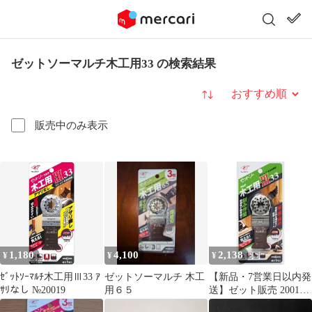
ゼットソーマルチ木工用33 の検索結果
並び替え
販売中のみ表示
1,180
4,100
2,138
¥
¥
¥
ｾﾞｯﾄｿｰﾏﾙﾁ木工用Ⅲ33 ｱ
ゼットソーマルチ 木工
【新品・7営業日以内発
ｻﾘなし №20019
用６５
送】ゼット販売 20014
ゼット ゼットソーマ