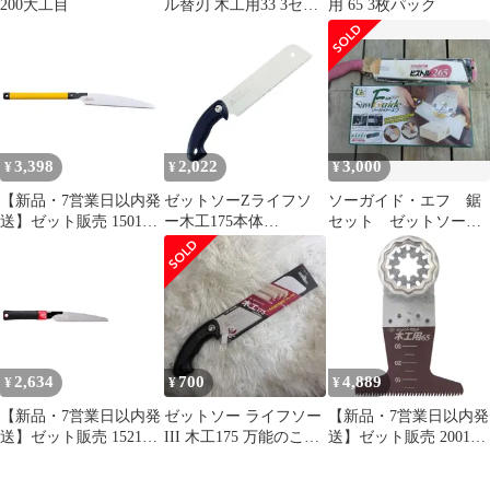
200大工目
ル替刃 木工用33 3セッ
用 65 3枚パック
ト
3,398
2,022
3,000
¥
¥
¥
【新品・7営業日以内発
ゼットソーZライフソ
ソーガイド・エフ 鋸
送】ゼット販売 15014
ー木工175本体
セット ゼットソー
ゼットソー仮枠333本体
30057175mm木工用DIY
ピストル265
【沖縄離島販売不可】
片刃ゼットソー鋸ノコ
ギリのこぎりブラック
2,634
700
4,889
¥
¥
¥
【新品・7営業日以内発
ゼットソー ライフソー
【新品・7営業日以内発
送】ゼット販売 15210
III 木工175 万能のこぎ
送】ゼット販売 20017
ゼットソーウエスタン
り
ゼット ゼットソーマル
180大工目本体【沖縄離
チ木工用65 20017 3入