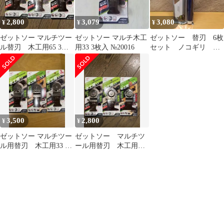
2,800
3,079
3,080
¥
¥
¥
ゼットソー マルチツー
ゼットソー マルチ木工
ゼットソー 替刃 6枚
ル替刃 木工用65 3枚
用33 3枚入 №20016
セット ノコギリ
セット
265 柄付
3,500
2,800
¥
¥
ゼットソー マルチツー
ゼットソー マルチツ
ル用替刃 木工用33 替
ール用替刃 木工用ブ
刃セット
レードセット