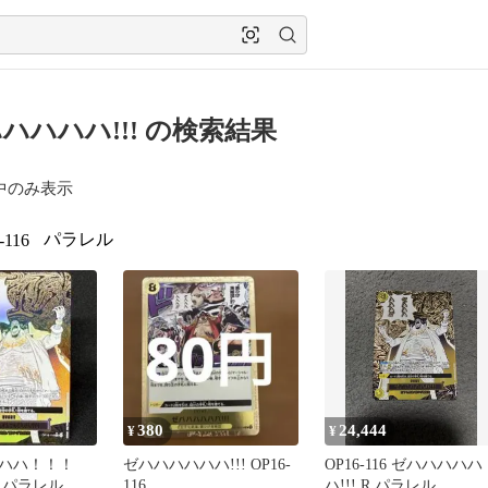
ハハハハ!!! の検索結果
中のみ表示
パラレル
-116
380
24,444
¥
¥
ハハ！！！
ゼハハハハハハ!!! OP16-
OP16-116 ゼハハハハハ
 R パラレル 決
116
ハ!!! R パラレル