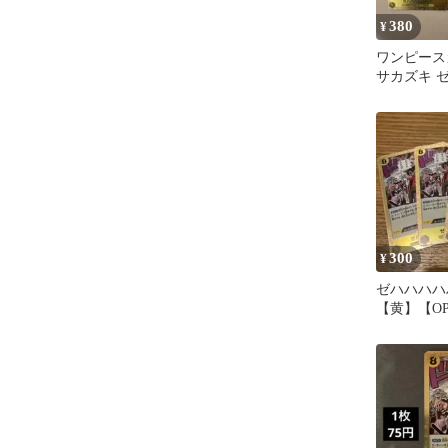
380
¥
ワンピース
サカズキ 
ハ!!! 2枚
300
¥
ゼハハハハハ
【黄】【OP1