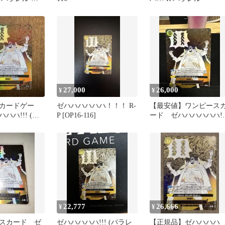
27,000
26,000
¥
¥
カードゲー
ゼハハハハハハ！！！ R-
【最安値】ワンピース
ハハ!!! (パ
P [OP16-116]
ード ゼハハハハハハ!!
6-116
パラレル
22,777
26,666
¥
¥
スカード ゼ
ゼハハハハハ!!! (パラレ
【正規品】ゼハハハハ