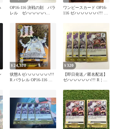
ハ
OP16-116 決戦の刻 パラ
ワンピースカード OP16-
レル ゼハハハハハ
116 ゼハハハハハハ!!! ド
ハ！！！ ティーチ
ン!!付
24,370
320
¥
¥
ン
状態A ゼハハハハハハ!!!
【即日発送／匿名配送】
R パラレル OP16-116 テ
ゼハハハハハハ!!! R￤
ィーチ 黒ひげ
OP16-116《在庫4枚》
ONEPIECE ワンピースカ
ード