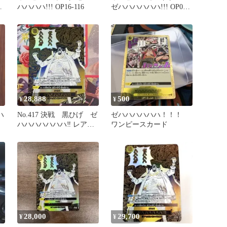
ハハハハ!!! OP16-116
ゼハハハハハハ!!! OP06-
116（パラレル）
28,888
500
¥
¥
ハ
No.417 決戦 黒ひげ ゼ
ゼハハハハハハ！！！
ハハハハハハハ‼︎ レアパ
ワンピースカード
ラ
28,000
29,700
¥
¥