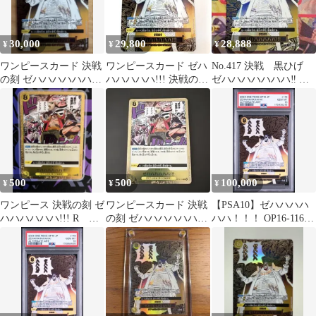
30,000
29,800
28,888
¥
¥
¥
ワンピースカード 決戦
ワンピースカード ゼハ
No.417 決戦 黒ひげ
の刻 ゼハハハハハハ!!!
ハハハハハ!!! 決戦の刻
ゼハハハハハハハ‼︎ レ
R パラレル OP16-116
OP16-116 R パラレル
アパラ
500
500
100,000
¥
¥
¥
ワンピース 決戦の刻 ゼ
ワンピースカード 決戦
【PSA10】ゼハハハハ
ハハハハハハ!!! R
の刻 ゼハハハハハハ‼︎!
ハハ！！！ OP16-116決
op16-116
王下七武海 黒ひげ海
戦の刻 1枚
賊団 R