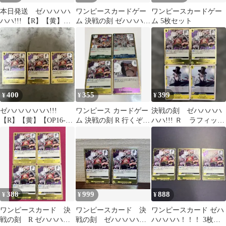
本日発送 ゼハハハハ
ワンピースカードゲー
ワンピースカードゲー
ハハ!!! 【R】【黄】
ム 決戦の刻 ゼハハハハ
ム 5枚セット
【OP16-116】4枚 決
ハハ!!! OP16-116 R 3枚
戦の刻
400
355
399
¥
¥
¥
ゼハハハハハハ!!!
ワンピース カードゲー
決戦の刻 ゼハハハハ
【R】【黄】【OP16-
ム 決戦の刻 R 行くぞ海
ハハ!!! Ｒ ラフィッ
116】 決戦の刻
軍本部 ゼハハハハハハ
ト 計４枚
388
999
888
¥
¥
¥
ワンピースカード 決
ワンピースカード 決
ワンピースカード ゼハ
戦の刻 R ゼハハハハ
戦の刻 ゼハハハハハ
ハハハハ！！！ 3枚セ