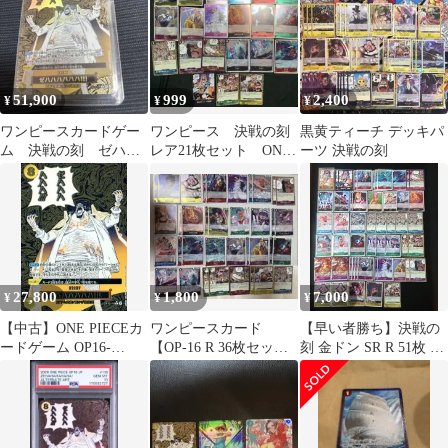
51,900
999
2,400
¥
¥
¥
ワンピースカードゲー
ワンピース 決戦の刻
黒黄ティーチ デッキパ
ム 決戦の刻 ゼハハ
レア21枚セット ONE
ーツ 決戦の刻
ハハハハ‼︎! R パラレ
PIECE
ル 1枚
27,800
1,800
7,000
¥
¥
¥
【中古】ONE PIECEカ
ワンピースカード
【早い者勝ち】決戦の
ードゲーム OP16-
【OP-16 R 36枚セッ
刻 金ドン SR R 51枚 ま
116[R]：(パラレル)ゼハ
ト】OP-16 決戦の刻
とめ売り ワンピースカ
ハハハハハ!!!
ード