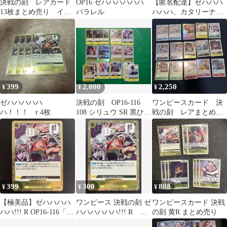
決戦の刻 レアカード
OP16 ゼハハハハハハ
【匿名配達】ゼハハハ
13枚まとめ売り イベ
パラレル
ハハハ、カタリーナ・
ントカード、ステージ
デボン 合計8枚 決戦
カード、ドンカード
の刻
399
2,000
2,250
¥
¥
¥
ゼハハハハハ
決戦の刻 OP16-116
ワンピースカード 決
ハ！！！ r 4枚
108 シリュウ SR 黒ひげ
戦の刻 レアまとめ売
海賊団 まとめ
り
399
300
888
¥
¥
¥
【極美品】ゼハハハハ
ワンピース 決戦の刻 ゼ
ワンピースカード 決戦
ハハ!!! R OP16-116「決
ハハハハハハ!!! R
の刻 黄R まとめ売り
戦の刻」)黒ひげ
op16-116