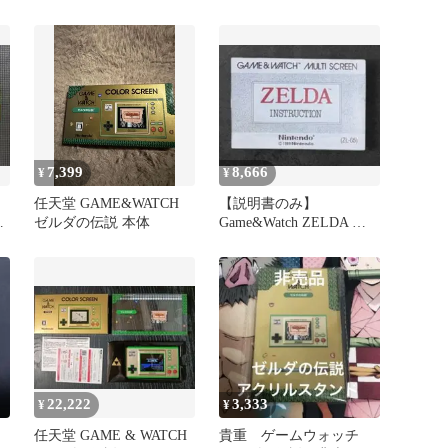
GAME＆WATCH COLOR
の伝説
SCREEN 2608BXsy4
7,399
8,666
¥
¥
任天堂 GAME&WATCH
【説明書のみ】
ー
ゼルダの伝説 本体
Game&Watch ZELDA ゲ
ーム&ウォッチ ゼルダの
伝説
22,222
3,333
¥
¥
任天堂 GAME & WATCH
貴重 ゲームウォッチ