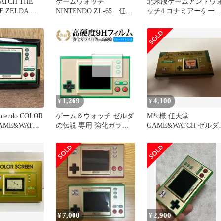
ATCH THE
ゲームウォッチ
北米版ゲームアンドウ
F ZELDA 販
NINTENDO ZL-65 任天
ッチ4 コナミアーケー
堂 ゼルダ マルチスク
アドバンス
リーン
1,269
4,100
¥
¥
o COLOR
ゲーム＆ウォッチ ゼルダ
M*c様 任天堂
の伝説 専用 強化ガラス
GAME&WATCH ゼルダ
ォッチ ゼル
と 同等の 高硬度9H ブル
伝説 本体
ーライトカット クリア光
沢 改訂版 保護フィルム
7,000
2,900
¥
¥