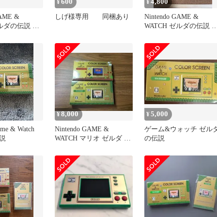
600
4,800
¥
¥
GAME &
しげ様専用 同梱あり
Nintendo GAME &
ゼルダの伝説 本
WATCH ゼルダの伝説 
体
8,000
5,000
¥
¥
ame & Watch
Nintendo GAME &
ゲーム&ウォッチ ゼル
説
WATCH マリオ ゼルダ セ
の伝説
ット