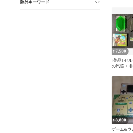
除外キーワード
ドーDS 任
リオ
7,500
¥
[美品] ゼ
の汽笛 + 
ン
8,800
¥
ゲーム&ウ