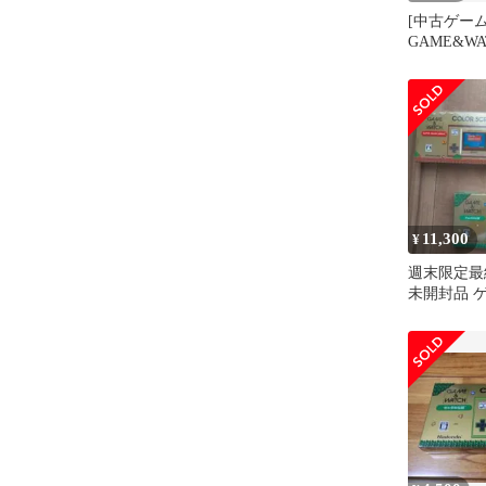
[中古ゲーム
GAME&W
伝説
11,300
¥
週末限定最
未開封品 
チ マリオ(
ルダ