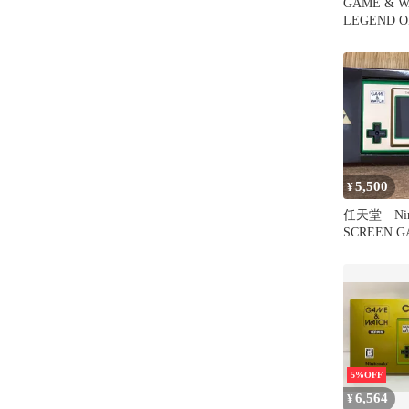
GAME & W
LEGEND O
促スタンド
5,500
¥
任天堂 Nintend
SCREEN GAME&WATCH
ゲームウ
ダの冒険
5%OFF
6,564
¥