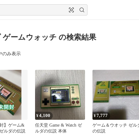
 ゲームウォッチ の検索結果
中のみ表示
4,100
7,777
¥
¥
封】ゲーム&
任天堂 Game & Watch ゼ
ゲーム＆ウオッチ ゼル
ゼルダの伝説
ルダの伝説 本体
の伝説