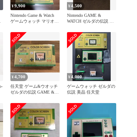
9,900
4,500
¥
¥
Nintendo Game & Watch
Nintendo GAME &
ゼ
ゲームウォッチ マリオ
WATCH ゼルダの伝説 本
ゼルダ
体
4,700
4,000
¥
¥
-
任天堂 ゲーム&ウオッチ
ゲームウォッチ ゼルダの
ゼルダの伝説 GAME &
伝説 美品 任天堂
WATCH