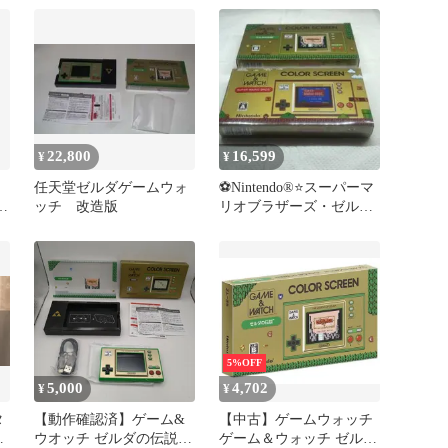
22,800
16,599
¥
¥
任天堂ゼルダゲームウォ
⚽️Nintendo®⭐️スーパーマ
ス
ッチ 改造版
リオブラザーズ・ゼルダ
ゲーム＆ウォッチ☘️新品
♬
5%OFF
5,000
4,702
¥
¥
タ
【動作確認済】ゲーム&
【中古】ゲームウォッチ
ラ
ウオッチ ゼルダの伝説
ゲーム＆ウォッチ ゼルダ