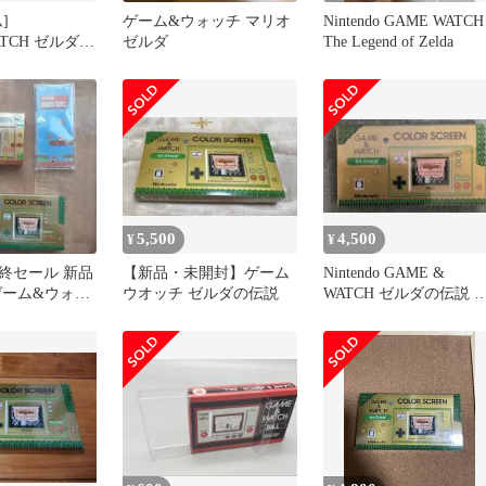
]
ゲーム&ウォッチ マリオ
Nintendo GAME WATCH
ATCH ゼルダの
ゼルダ
The Legend of Zelda
5,500
4,500
¥
¥
終セール 新品
【新品・未開封】ゲーム
Nintendo GAME &
ゲーム&ウォッ
ウオッチ ゼルダの伝説
WATCH ゼルダの伝説 
特典付き)とゼ
体