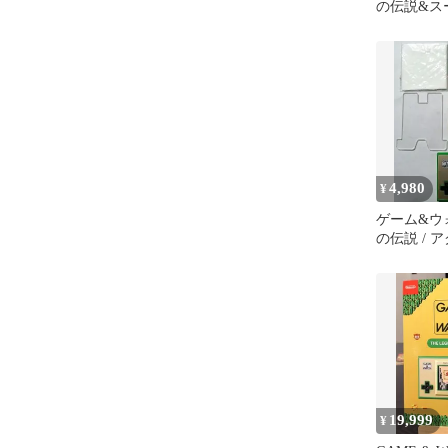
の伝説&ス
4,980
¥
ゲーム&ウ
の伝説 / 
スタンド付
19,999
¥