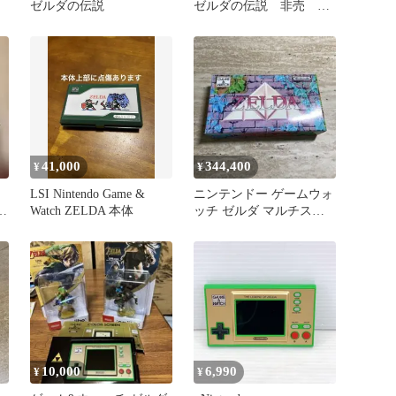
ゼルダの伝説
ゼルダの伝説 非売 ア
クリルスマホスタンド
ゼルダ リンク
41,000
344,400
¥
¥
】
LSI Nintendo Game &
ニンテンドー ゲームウォ
ゼ
Watch ZELDA 本体
ッチ ゼルダ マルチスク
リーン 7793
10,000
6,990
¥
¥