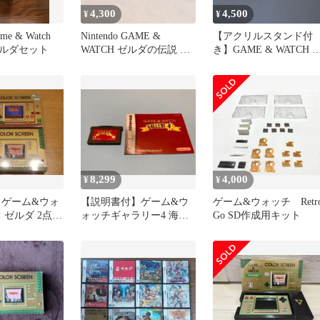
4,300
4,500
¥
¥
ame & Watch
Nintendo GAME &
【アクリルスタンド付
ルダセット
WATCH ゼルダの伝説 本
き】GAME & WATCH 
体
ルダの伝説
8,299
4,000
¥
¥
 ゲーム&ウォ
【説明書付】ゲーム&ウ
ゲーム&ウォッチ Retro
 ゼルダ 2点セ
ォッチギャラリー4 海外
Go SD作成用キット
GBA ニンテンドーDS 任
天堂