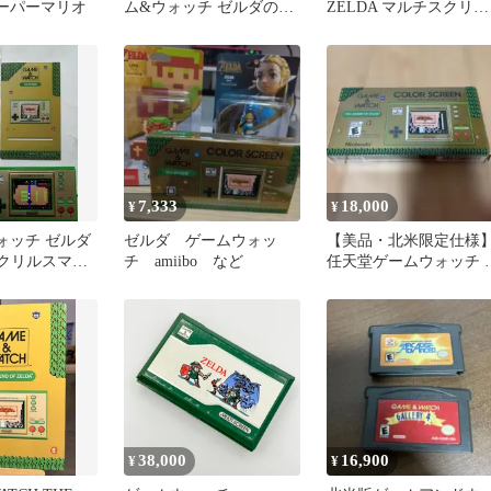
ーパーマリオ
ム&ウォッチ ゼルダの伝
ZELDA マルチスクリー
説 Amazon限定特典
ン 本体
7,333
18,000
¥
¥
ォッチ ゼルダ
ゼルダ ゲームウォッ
【美品・北米限定仕様
アクリルスマホ
チ amiibo など
任天堂ゲームウォッチ 
き
ルダの伝説
38,000
16,900
¥
¥