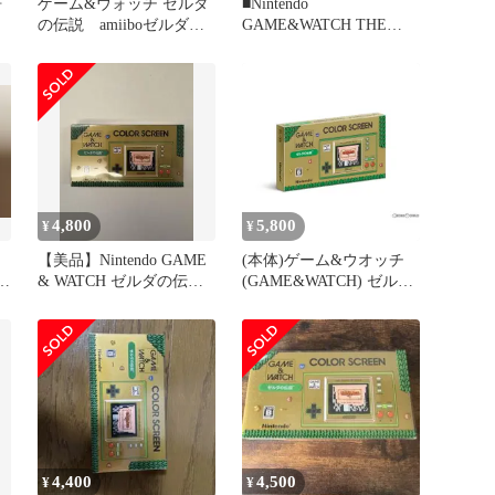
ォ
ゲーム&ウォッチ ゼルダ
■Nintendo
ド
の伝説 amiiboゼルダの
GAME&WATCH THE
伝説フィギュア2体
LEGEND OF ZELDA 中
古品 美品■
4,800
5,800
¥
¥
【美品】Nintendo GAME
(本体)ゲーム&ウオッチ
の
& WATCH ゼルダの伝説
(GAME&WATCH) ゼルダ
本体
の伝説(HXB-S-MAAAA)
任天堂
4,400
4,500
¥
¥