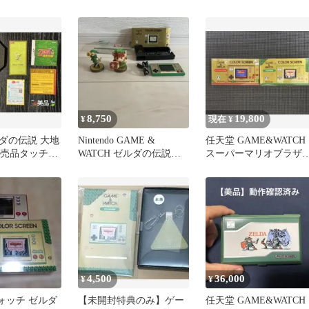
天堂 ゼルダ マ
リルスマホスタンド
ウン Game Console
8,750
19,800
¥
現在 ¥
ルダの伝説 大地
Nintendo GAME &
任天堂 GAME&WATCH
非売品タッチペ
WATCH ゼルダの伝説
スーパーマリオブラザ
amiiboセット
ズ ゼルダの伝説
4,500
36,000
¥
¥
ォッチ ゼルダ
【未開封特典のみ】ゲー
任天堂 GAME&WATCH