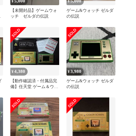
5,000
5,000
¥
¥
【未開封品】ゲームウォ
ゲーム&ウォッチ ゼルダ
本
ッチ ゼルダの伝説
の伝説
4,380
3,980
¥
¥
ダ
【動作確認済・付属品完
ゲーム&ウォッチ ゼルダ
備】任天堂 ゲーム＆ウオ
の伝説
ッチ ゼルダの伝説