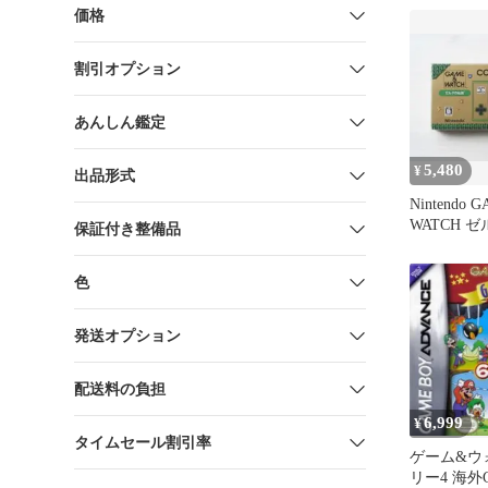
価格
割引オプション
あんしん鑑定
5,480
¥
出品形式
Nintendo 
WATCH 
保証付き整備品
体
色
発送オプション
配送料の負担
6,999
¥
タイムセール割引率
ゲーム&ウ
リー4 海外