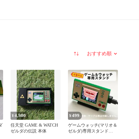
並び替え
4,980
499
¥
¥
ダ
任天堂 GAME & WATCH
ゲームウォッチ(マリオ＆
ゼルダの伝説 本体
ゼルダ)専用スタンド
【USB充電対応・黒】