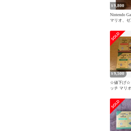
9,800
¥
Nintendo G
マリオ、ゼ
9,500
¥
☆値下げ☆
ッチ マリオ
ット