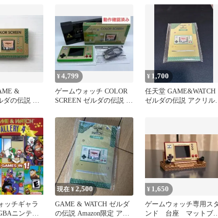
4,799
1,700
¥
¥
GAME &
ゲームウォッチ COLOR
任天堂 GAME&WATCH
ゼルダの伝説 本
SCREEN ゼルダの伝説 本
ゼルダの伝説 アクリル
体(動作確認済)
マホスタンド
2,500
1,650
現在 ¥
¥
ォッチギャラ
GAME & WATCH ゼルダ
ゲームウォッチ専用ス
GBAニンテン
の伝説 Amazon限定 アク
ンド 台座 マットブ