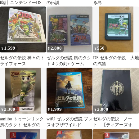
時計 ニンテンドーDSソ
の伝説
る島
フト
1,599
2,800
550
¥
¥
¥
ゼルダの伝説 神々のト
ゼルダの伝説 風のタク
DS ゼルダの伝説 大地
ライフォース
ト 4つの剣+ ゲームキ
の汽笛
ューブ ソフト2本セッ
ト
2,300
1,999
2,800
¥
¥
¥
amiibo トゥーンリンク
wiiU ゼルダの伝説 ブレ
ゼルダの伝説 ノー
風のタクト ゼルダの伝
スオブザワイルド
ト 【ティアーズオブ
説
ザキングダム】