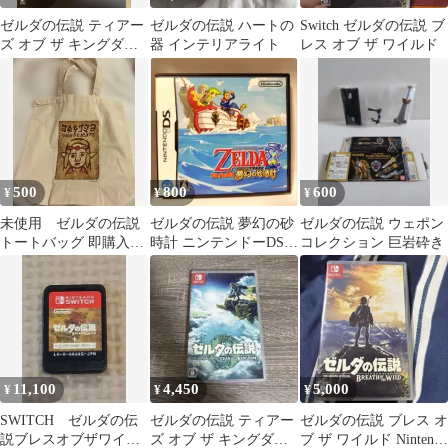
ゼルダの伝説 ティアー
ゼルダの伝説 ハートの
Switch ゼルダの伝説 ブ
ズ オブ ザ キングダム
器 インテリアライト
レス オブ ザ ワイルド
コレクターズエディシ
ョン
500
800
600
¥
¥
¥
未使用 ゼルダの伝説
ゼルダの伝説 夢幻の砂
ゼルダの伝説 ウェポン
トートバッグ 即購入
時計 ニンテンドーDS
コレクション 巨岩砕き
OK
ソフト
11,100
4,450
5,000
¥
¥
¥
SWITCH ゼルダの伝
ゼルダの伝説 ティアー
ゼルダの伝説 ブレス オ
説ブレスオブザワイル
ズ オブ ザ キングダム
ブ ザ ワイルド Nintendo