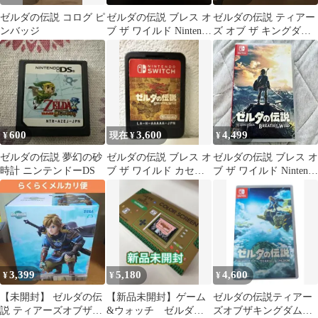
ゼルダの伝説 コログ ピ
ゼルダの伝説 ブレス オ
ゼルダの伝説 ティアー
ンバッジ
ブ ザ ワイルド Nintendo
ズ オブ ザ キングダム
Switch
Switch
600
3,600
4,499
¥
現在 ¥
¥
ゼルダの伝説 夢幻の砂
ゼルダの伝説 ブレス オ
ゼルダの伝説 ブレス オ
時計 ニンテンドーDS
ブ ザ ワイルド カセッ
ブ ザ ワイルド Nintendo
トのみ
Switch
3,399
5,180
4,600
¥
¥
¥
【未開封】 ゼルダの伝
【新品未開封】ゲーム
ゼルダの伝説ティアー
説 ティアーズオブザキ
&ウォッチ ゼルダの
ズオブザキングダム