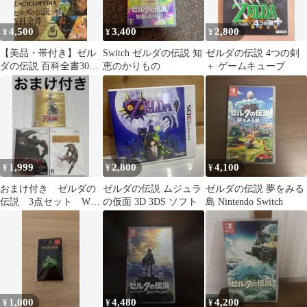
4,500
3,400
2,800
¥
¥
¥
【美品・帯付き】ゼル
Switch ゼルダの伝説 知
ゼルダの伝説 4つの剣
ダの伝説 百科全書30周
恵のかりもの
＋ ゲームキューブ
年記念書籍 第2集
1,999
2,800
4,100
¥
¥
¥
おまけ付き ゼルダの
ゼルダの伝説 ムジュラ
ゼルダの伝説 夢をみる
伝説 3点セット Wii
の仮面 3D 3DS ソフト
島 Nintendo Switch
ソフト 任天堂
1,000
4,480
4,200
¥
¥
¥