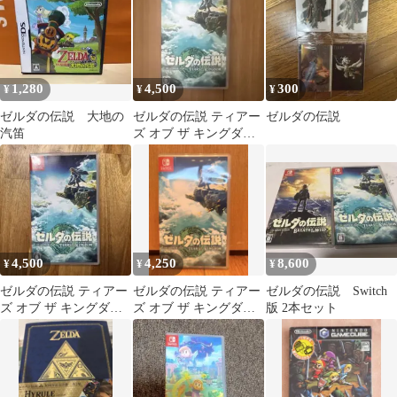
1,280
4,500
300
¥
¥
¥
ゼルダの伝説 大地の
ゼルダの伝説 ティアー
ゼルダの伝説
汽笛
ズ オブ ザ キングダム
Switch
4,500
4,250
8,600
¥
¥
¥
ゼルダの伝説 ティアー
ゼルダの伝説 ティアー
ゼルダの伝説 Switch
ズ オブ ザ キングダム
ズ オブ ザ キングダム
版 2本セット
Switch ソフト
Nintendo Switch