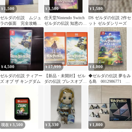
1,500
3,500
1,580
¥
¥
¥
ゼルダの伝説 ムジュ
任天堂Nintendo Switch
DS ゼルダの伝説 2作セ
ラの仮面 完全攻略ガ
ゼルダの伝説 知恵のか
ット ゼルダシリーズ
イドブック 【初版】
りもの
4,500
17,999
4,000
¥
¥
¥
ゼルダの伝説 ティアー
【新品・未開封】ゼル
◆ゼルダの伝説 夢をみ
ズ オブ ザ キングダム
ダの伝説 ブレスオブザ
る島 0012986771
ワイルド＆ティアーズ
Switch ソフト
オブザキングダム
3,500
3,330
1,800
現在 ¥
¥
¥