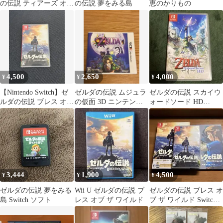
の伝説 ティアーズ オブ
の伝説 夢をみる島
恵のかりもの
ザ キングダム
4,500
2,650
4,000
¥
¥
¥
【Nintendo Switch】ゼ
ゼルダの伝説 ムジュラ
ゼルダの伝説 スカイウ
ルダの伝説 ブレス オブ
の仮面 3D ニンテンド
ォードソード HD
ザ ワイルド
ー3DS ソフト
Nintendo Switch
3,444
1,900
4,500
¥
¥
¥
ゼルダの伝説 夢をみる
Wii U ゼルダの伝説 ブ
ゼルダの伝説 ブレス オ
島 Switch ソフト
レス オブ ザ ワイルド
ブ ザ ワイルド Switch
冒険ガイドブック付