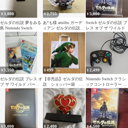
3,800
2,755
5,000
¥
¥
¥
ゼルダの伝説 夢をみる
あ*も様 amiibo ガーデ
Switch ゼルダの伝説 ブ
島 Nintendo Switch
ィアン ゼルダの伝説シ
レス オブ ザ ワイルド
リーズ
5,100
499
2,499
¥
¥
¥
ゼルダの伝説 ブレス オ
【非売品】ゼルダの伝
Nintendo Switch クラシ
ブ ザ ワイルド パーフ
説 ショッパー袋
ックコントローラー ゼ
ェクトガイド付
Nintendo KYOTO
ルダの伝説
3,000
2,400
4,500
¥
¥
¥