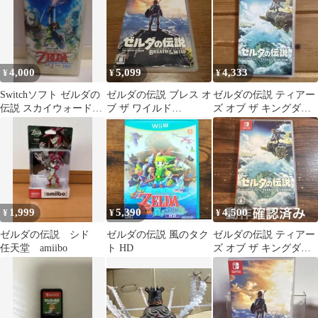
4,000
5,099
4,333
¥
¥
¥
Switchソフト ゼルダの
ゼルダの伝説 ブレス オ
ゼルダの伝説 ティアー
伝説 スカイウォード
ブ ザ ワイルド
ズ オブ ザ キングダム
HD ケース割れ・タバ
Switch むずすぎてや
Switch
コ臭あり
めました。
1,999
5,390
4,500
¥
¥
¥
ゼルダの伝説 シド
ゼルダの伝説 風のタク
ゼルダの伝説 ティアー
任天堂 amiibo
ト HD
ズ オブ ザ キングダム
Switch