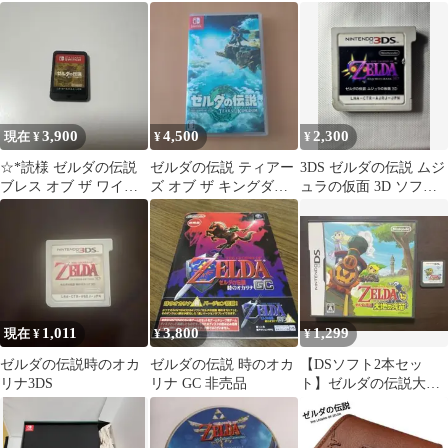
ングダム FIGURIZMα
伝説
Switch版
リンク
3,900
4,500
2,300
現在 ¥
¥
¥
☆*読様 ゼルダの伝説
ゼルダの伝説 ティアー
3DS ゼルダの伝説 ムジ
ブレス オブ ザ ワイル
ズ オブ ザ キングダム
ュラの仮面 3D ソフト
ド Switch ソフトのみ
Nintendo Switch
のみ
1,011
3,800
1,299
現在 ¥
¥
¥
ゼルダの伝説時のオカ
ゼルダの伝説 時のオカ
【DSソフト2本セッ
リナ3DS
リナ GC 非売品
ト】ゼルダの伝説大地
の汽笛（箱あり）／夢
幻の砂時計（箱なし）