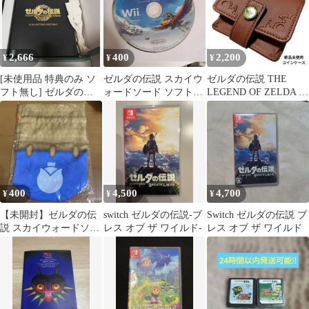
2,666
400
2,200
¥
¥
¥
[未使用品 特典のみ ソ
ゼルダの伝説 スカイウ
ゼルダの伝説 THE
フト無し] ゼルダの伝
ォードソード ソフト単
LEGEND OF ZELDA コ
説 ティアーズオブザキ
品
インケース ミニ財布新
ングダム コレクターズ
品
エディション
400
4,500
4,700
¥
¥
¥
【未開封】ゼルダの伝
switch ゼルダの伝説-ブ
Switch ゼルダの伝説 ブ
説 スカイウォードソー
レス オブ ザ ワイルド-
レス オブ ザ ワイルド
ドHD 巾着