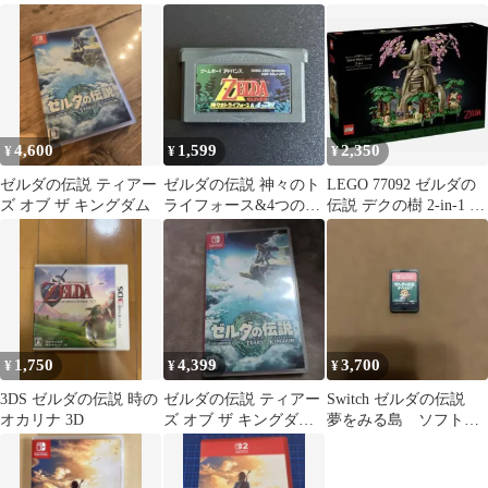
ド + エキスパンション
Switch
Switch
パス ソフト
4,600
1,599
2,350
¥
¥
¥
ゼルダの伝説 ティアー
ゼルダの伝説 神々のト
LEGO 77092 ゼルダの
ズ オブ ザ キングダム
ライフォース&4つの剣
伝説 デクの樹 2-in-1 時
アドバンス ソフト
のオカリナ草パーツ
1,750
4,399
3,700
¥
¥
¥
3DS ゼルダの伝説 時の
ゼルダの伝説 ティアー
Switch ゼルダの伝説
オカリナ 3D
ズ オブ ザ キングダム
夢をみる島 ソフトの
Switch ソフト
み！ Nintendo