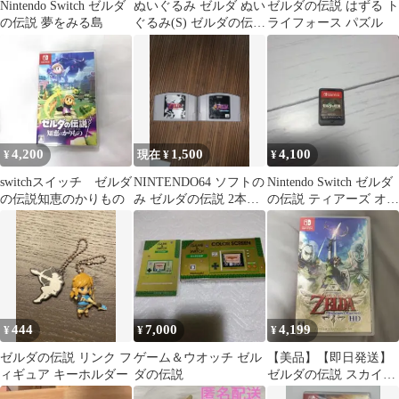
Nintendo Switch ゼルダ
ぬいぐるみ ゼルダ ぬい
ゼルダの伝説 はずる ト
の伝説 夢をみる島
ぐるみ(S) ゼルダの伝説
ライフォース パズル
ブレス オブ ザ ワイル
ド
4,200
1,500
4,100
¥
現在 ¥
¥
switchスイッチ ゼルダ
NINTENDO64 ソフトの
Nintendo Switch ゼルダ
の伝説知恵のかりもの
み ゼルダの伝説 2本セ
の伝説 ティアーズ オブ
ット
ザ キングダム
444
7,000
4,199
¥
¥
¥
ゼルダの伝説 リンク フ
ゲーム＆ウオッチ ゼル
【美品】【即日発送】
ィギュア キーホルダー
ダの伝説
ゼルダの伝説 スカイウ
ォードソード HD