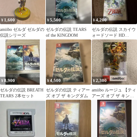
1,600
5,500
4,200
¥
¥
¥
amiibo ゼルダ ゼルダの
ゼルダの伝説 TEARS
ゼルダの伝説 スカイウ
伝説シリーズ
of the KINGDOM
ォードソード HD
Nintendo Switch
8,900
4,500
2,300
¥
¥
¥
ゼルダの伝説 BREATH
ゼルダの伝説 ティアー
amiibo ルージュ 【ティ
TEARS 2本セット
ズ オブ ザ キングダム
アーズ オブ ザ キング
ダム】ゼルダの伝説シ
リーズ