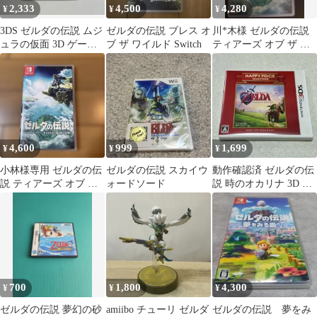
2,333
4,500
4,280
¥
¥
¥
3DS ゼルダの伝説 ムジ
ゼルダの伝説 ブレス オ
川*木様 ゼルダの伝説
ュラの仮面 3D ゲーム
ブ ザ ワイルド Switch
ティアーズ オブ ザ キ
ソフト
ングダム Switch 中古
4,600
999
1,699
¥
¥
¥
小林様専用 ゼルダの伝
ゼルダの伝説 スカイウ
動作確認済 ゼルダの伝
説 ティアーズ オブ ザ
ォードソード
説 時のオカリナ 3D ニ
キングダム Switch
ンテンドー3DS
700
1,800
4,300
¥
¥
¥
ゼルダの伝説 夢幻の砂
amiibo チューリ ゼルダ
ゼルダの伝説 夢をみ