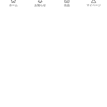
ホーム
お知らせ
出品
マイページ
会社概要（運営会社）
採用情報
プレスリリース
公式ブログ
プレスキット
メルカリUS
メルカリShops
m department（エムデパ）
ヘルプ
ヘルプセンター（ガイド・お問い合わせ）
メルカリShopsでショップを開設する
メルカリShops ショップ管理画面にログイン
メルカリShops出店者向けガイド
お問い合わせ一覧
フリーワードから商品をさがす
プライバシーと利用規約
メルカリ利用規約
メルカリShops利用規約
メルカリアンバサダー利用規約