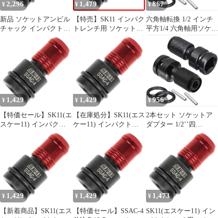
2,296
1,479
867
¥
¥
¥
パクトレンチ用六角軸
パクトレンチ用六角軸
アダプター 六角軸用ソ
アダプター 六角軸用ソ
新品 ソケットアンビル
【特売】SK11 インパク
六角軸転換 1/2 インチ
ケ
ケ
チャック インパクトレ
トレンチ用 ソケットア
平方1/4 六角軸用ソケッ
ンチ用 差込角12.7mm
ンビルチャック 差込角
トアダプター インチ六
SK11
12.7mm SSAC-4
角メスソケット インパ
クトレンチ用六角軸ア
ダプター アダプター ド
リルチャックコンバー
ター チャックアダプタ
ー インパクトドライバ
1,429
1,429
956
¥
¥
¥
ー 差込角変換アダプタ
ー 1/2 ドライブから1/4
【特価セール】SK11(エ
【在庫処分】SK11(エス
2本セット ソケットア
六角
スケー11) インパクト
ケー11) インパクトレ
ダプター 1/2’’四
レンチ用 ソケットアン
ンチ用 ソケットアンビ
角-1/4’’六角軸ソケット
ビルチャック 差込角
ルチャック 差込角
アダプター シャンクア
12.7mm SSAC-4
12.7mm SSAC-4
ダプター 2ピース 6.35
ｍｍ六角 12.7ｍｍ四角
ソケットアダプター 差
込角変換アダプター チ
ャックアダプター イン
1,429
1,429
1,473
¥
¥
¥
パクトレンチ用六角軸
アダプター 六角軸用ソ
【新着商品】SK11(エス
【特価セール】SSAC-4
SK11(エスケー11) イン
ケ