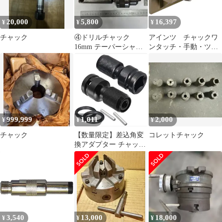
ェットレンチ用
ソケットアダプター 差
込角変換アダプター チ
20,000
5,800
16,397
¥
¥
¥
ャックアダプター イン
パクトレンチ用六角
チャック
④ドリルチャック
アインツ チャックワ
16mm テーパーシャン
ンタッチ・手動・ツー
クとワンタッチコレッ
ル側
トチャックのセット
999,999
1,011
2,000
¥
¥
¥
チャック
【数量限定】差込角変
コレットチャック
換アダプター チャック
アダプター インパクト
レンチ用六角軸アダプ
ター ソケットアダプタ
ー 六角軸用ソケットア
ダプター 六角軸転換 ソ
ケットアダプター 1/2
インチ平方1/4 インチ六
3,540
13,000
18,000
¥
¥
¥
角メスソケット 12.7ｍ