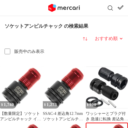
ソケットアンビルチャック の検索結果
並び替え
販売中のみ表示
1,740
1,273
900
¥
¥
¥
【数量限定】ソケット
SSAC-4 差込角12.7mm
ワッシャーとプラグ付
アンビルチャック イン
ソケットアンビルチャ
き 急速に転換 差込角
パクトレンチ用 差込角
ック インパクトレンチ
12.7mm アンビルチャ