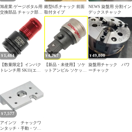
ｍ四角 アダプター ドリ
旭産業:ゲージボタル用
錐型6爪チャック 前面
NEWS 旋盤用 分割イン
ルチャ
交換部品 チャック部
取付タイプ
デックスチャック
（オープンタイプ） C-
452 ストレートチャッ
ク c-452
1,484
4,767
49,800
¥
¥
¥
【数量限定】インパク
【新品・未使用】ソケ
旋盤用チャック パワ
トレンチ用 SK11(エス
ットアンビル ソケット
ーチャック
ケー11) ソケットアン
アダプター ピン交換の
ビルチャック 差込角
を解消中 変換アダプタ
12.7mm SSAC-4
ー インパクトレンチ 差
込角12.7 特許取得品 ア
ダプター インパクト 打
撃に強くピンが要らな
い
7,577
¥
アインツ チャックワ
ンタッチ・手動・ツー