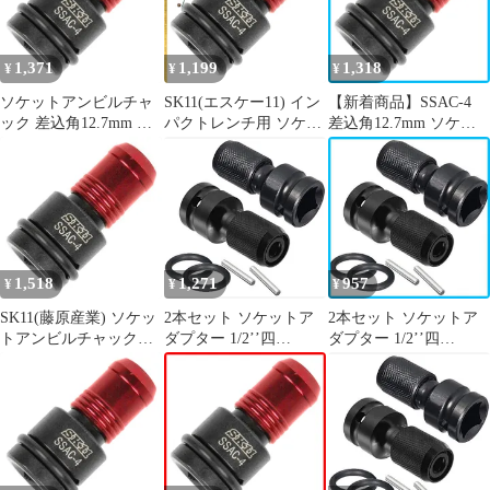
1,371
1,199
1,318
¥
¥
¥
ソケットアンビルチャ
SK11(エスケー11) イン
【新着商品】SSAC-4
ック 差込角12.7mm イ
パクトレンチ用 ソケッ
差込角12.7mm ソケッ
ンパクトレンチ用
トアンビルチャック 差
トアンビルチャック イ
SSAC-4 SK11(エスケー
込角12.7mm SSAC-4 0
ンパクトレンチ用 SK11
11)
エスケー11
1,518
1,271
957
¥
¥
¥
SK11(藤原産業) ソケッ
2本セット ソケットア
2本セット ソケットア
トアンビルチャック
ダプター 1/2’’四
ダプター 1/2’’四
差込角12.7mm インパ
角-1/4’’六角軸ソケット
角-1/4’’六角軸ソケット
クトレンチ用 SSAC-4
アダプター シャンクア
アダプター シャンクア
ダプター 2ピース 6.35
ダプター 2ピース 6.35
ｍｍ六角 12.7ｍｍ四角
ｍｍ六角 12.7ｍｍ四角
ソケットアダプター 差
ソケットアダプター 差
込角変換アダプター チ
込角変換アダプター チ
ャックアダプター イン
ャックアダプター イン