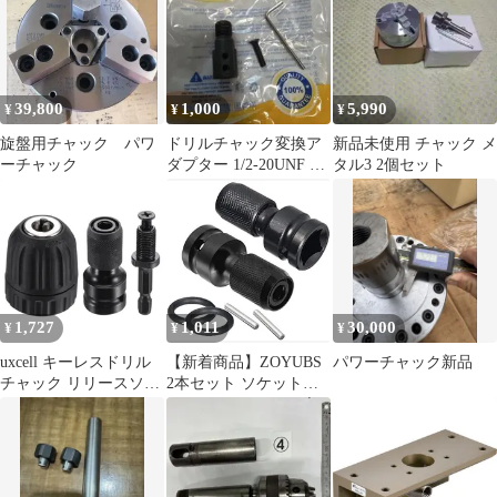
12.7mm SSAC-4
39,800
1,000
5,990
¥
¥
¥
旋盤用チャック パワ
ドリルチャック変換ア
新品未使用 チャック メ
ーチャック
ダプター 1/2-20UNF ミ
タル3 2個セット
ニチャック用 六角レン
チ付き
1,727
1,011
30,000
¥
¥
¥
uxcell キーレスドリル
【新着商品】ZOYUBS
パワーチャック新品
チャック リリースソケ
2本セット ソケットア
ットスクエアコンバー
ダプター 1/2’’四
ター 12.7mm 容量0.8-
角-1/4’’六角軸ソケット
10mm ネジ 3/8-24UNF
アダプター シャンクア
六角シャンクアダプタ
ダプター 2ピース 6.35
ー付き インパクトラチ
ｍｍ六角 12.7ｍｍ四角