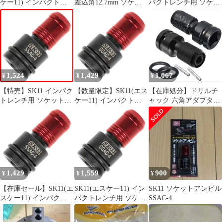
ケー11) インパクトレ
差込角12.7mm ソケッ
パクトレンチ用 ソケッ
ンチ用 ソケットアンビ
トアンビルチャック イ
トアンビルチャック 差
ルチャック 差込角
ンパクトレンチ用
込角12.7mm SSAC-4
12.7mm SSAC-4
SK11(エスケー11)
1,524
1,429
1,067
¥
¥
¥
【特売】SK11 インパク
【数量限定】SK11(エス
【在庫処分】ドリルチ
トレンチ用 ソケットア
ケー11) インパクトレ
ャック 六角アダプター
ンビルチャック 差込角
ンチ用 ソケットアンビ
クイックリリースイン
12.7mm SSAC-4
ルチャック 差込角
パクトコンバーター ド
12.7mm SSAC-4
ライブから1/4六角シャ
ンクドリルコンバータ
ー 1/2 インパクトドラ
イバー インパクトドラ
イバー 1/2 レンチソケ
1,429
1,559
900
¥
¥
¥
ットアダプター ドリル
チャックコンバーター
【在庫セール】SK11(エ
SK11(エスケー11) イン
SK11 ソケットアンビル
アダプター
スケー11) インパクト
パクトレンチ用 ソケッ
SSAC-4
レンチ用 ソケットアン
トアンビルチャック 差
ビルチャック 差込角
込角12.7mm SSAC-4