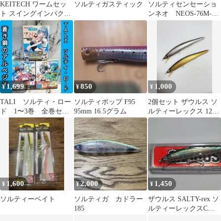
KEITECH ワームセッ
ソルティガスティック
ソルティセンセーショ
ト スイングインパクト
ンネオ NEOS-76M-T
ソルティコアチューブ
美品
1,699
850
1,000
¥
¥
¥
TALI ソルティ・ロー
ソルティポップ F95
2個セット ザウルス ソ
ド 1〜3巻 全巻セッ
95mm 16.5グラム
ルティーレックス 12cm
ト 全巻帯付き初版
ソルティレックス
1,600
2,000
1,450
¥
¥
¥
ソルティーベイト
ソルティガ カドラー
ザウルス SALTY-rex ソ
185
ルティーレックスC／
＃04