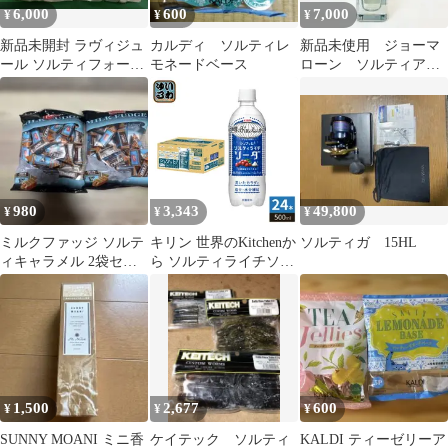
6,000
600
7,000
¥
¥
¥
新品未開封 ラヴィジュ
カルディ ソルティレ
新品未使用 ジョーマ
ール ソルティフォーム
モネードベース
ローン ソルティアン
400g 2袋セット
バー コロン 香水
30ml
980
3,343
49,800
¥
¥
¥
ミルクファッジ ソルテ
キリン 世界のKitchenか
ソルティガ 15HL
ィキャラメル 2袋セッ
ら ソルティライチソー
ト
ダ 500ml ペットボトル
24本入 炭酸飲料 熱中症
対策 限定 果汁 塩分補
給 水分補給
1,500
2,677
600
¥
¥
¥
SUNNY MOANI ミニ香
ケイテック ソルティ
KALDI ティーゼリーア