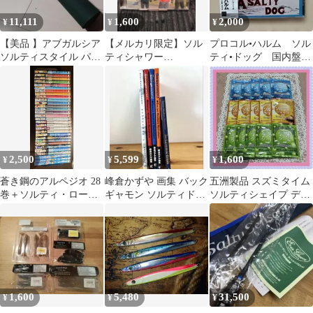
11,111
1,600
2,000
¥
¥
¥
【美品 】アブガルシア
【メルカリ限定】ソル
プロコル•ハルム ソル
ソルティスタイル パッ
ティシャワー
ティ•ドッグ 国内盤
クロッド ベイトフィネ
「ReSTART」サイン入
CD
ス
りCD
2,500
5,599
1,600
¥
¥
¥
蒼き鋼のアルペジオ 28
峰倉かずや 画集 バック
五洲製品 スズミタイム
巻＋ソルティ・ロード
ギャモン ソルティドッ
ソルティシェイプ デオ
3巻セット
グ 5冊セット イラスト
クール 入浴剤 15包セッ
集
ト
1,600
5,480
31,500
¥
¥
¥