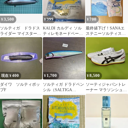
3,500
399
700
¥
¥
¥
ソルティガ ドラドス
KALDI カルディ ソル
最終値下げ！SANAエ
ライダー マイスターエ
ティレモネードベース
ステニーソルティスク
ディション
5個入
ラブとCENTELLAシー
トマスク
400
1,700
8,500
現在 ¥
¥
¥
ダイワ ソルティポッ
ソルティガ ドラドペン
ソーティジャパントレ
プF
シル（SALTIGA
ーナー マラソンシュー
DORADO PENCIL）
ズ 24.5cm
140F