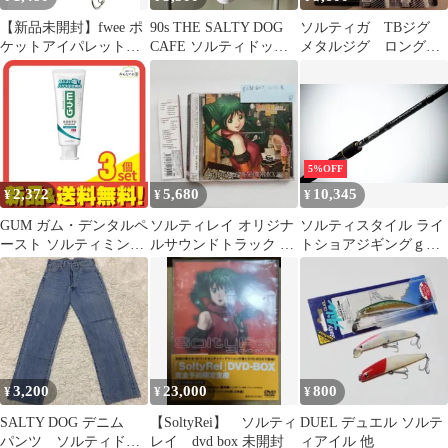
【新品未開封】fwee ポ
90s THE SALTY DOG
ソルティガ TBジグ
ケットアイパレット
CAFE ソルティドッグ
メタルジグ ロングジ
EP04 ソルティキャラメ
カフェ Hanes
グ ジギング まとめ
ル
売り ④
5%OFF
2,372
5,680
10,345
¥
¥
¥
GUM ガム・デンタルペ
ソルティレイ オリジナ
ソルティスタイル ライ
ースト ソルティミント
ルサウンドトラック 2
トショアジギングｇ
150g (スタンディング
SoltyRei [自 [併
ＳＴＬＳ－９６２ＭＬ
タイプ) 3個セット まと
３０－ＫＲ
め売り
3,200
23,000
800
¥
¥
¥
SALTY DOG デニム
【SoltyRei】 ソルティ
DUEL デュエル ソルテ
パンツ ソルティドッ
レイ dvd box 未開封
ィアイル 他