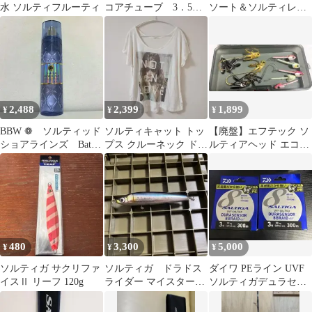
水 ソルティフルーティ
コアチューブ 3．5イ
ソート＆ソルティレモ
ンチ 4．25インチ セ
ネードベース
ット
2,488
2,399
1,899
¥
¥
¥
BBW ❁ ソルティッド
ソルティキャット トッ
【廃盤】エフテック ソ
ショアラインズ Bath
プス クルーネック ドロ
ルティアヘッド エコギ
and body works
ップスリーブ プリント
ア リトリーブヘッド ジ
XL 白
グヘッド
480
3,300
5,000
¥
¥
¥
ソルティガ サクリファ
ソルティガ ドラドス
ダイワ PEライン UVF
イスⅡ リーフ 120g
ライダー マイスターエ
ソルティガデュラセン
ディション 16cm
サーX8+Si2 3号 2点セ
ット