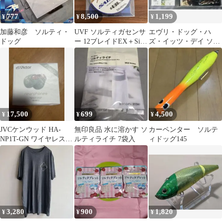
777
8,500
1,199
¥
¥
¥
加藤和彦 ソルティ・
UVF ソルティガセンサ
エヴリ・ドッグ・ハ
ドッグ
ー 12ブレイドEX＋Si 4
ズ・イッツ・デイ ソル
号300m巻
ティ・ドッグ 日本語解
説歌詞対訳付
17,500
699
4,500
¥
¥
¥
JVCケンウッド HA-
無印良品 水に溶かす ソ
カーペンター ソルテ
NP1T-GN ワイヤレスイ
ルティライチ 7袋入
ィドッグ145
ヤホン ソルティオリー
ブ
3,280
900
1,820
¥
¥
¥