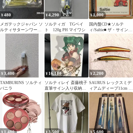
480
4,290
1,000
¥
¥
¥
メガテックジャパン ソ
ソルティガ TGベイ
国内盤CD★ソルテ
ルティサターンワー
ト 120g PH マイワシ
ィ/Saltie■ ザ・サイン
ム 3インチ 8本入り
【MTCG1002/45409570
08095】X51623
3,400
16,100
2,200
¥
¥
¥
TAMBURINS ソルティ
ソルティレイ 斎藤桃子
SAURUS レックスミデ
バニラ
直筆サイン入り収納
ィアムディープ11cm ソ
BOX付 DVD 初回限定
ルティレックス 2個セ
版 全７巻
ット
1,480
3,500
5,600
¥
¥
¥