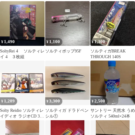
ティライチ4りんご2
3インチ 9本入り
クラブ 未開封
1,490
1,100
1,300
¥
¥
¥
SoltyRei 4 ソルティレ
ソルティポップ95F
ソルティガBREAK
イ 4 ３枚組
THROUGH 140S
1,289
3,300
2,500
¥
¥
¥
Solty Reidio ソルティレ
ソルティガ ドラドペン
サントリー 天然水 うめ
イディオ ラジオCD 3巻
シル①
ソルティ 540ml×24本
セット