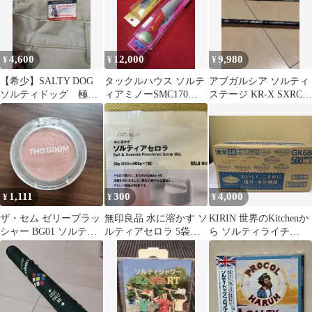
4,600
12,000
9,980
¥
¥
¥
【希少】SALTY DOG
タックルハウス ソルテ
アブガルシア ソルティ
ソルティドッグ 極太
ィアミノーSMC170
ステージ KR-X SXRC-
チノパン
TKLM"8/9.5" セット
702M-BF-KR
1,111
300
4,000
¥
¥
¥
ザ・セム ゼリーブラッ
無印良品 水に溶かす ソ
KIRIN 世界のKitchenか
シャー BG01 ソルティ
ルティアセロラ 5袋入
ら ソルティライチ
ベージュ
り
500ml 24本