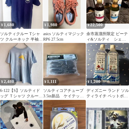
1,680
1,980
22,500
¥
¥
¥
ソルティクルー Tシャ
asics ソルティマジック
余市蒸溜所限定 ピーテ
ツ クルーネック 半袖
RP6 27.5cm
ィ&ソルティ シェリ
プリント L 紺 綿 サー
ー＆スイート 500ml 2
フ
本セット
2,480
1,111
1,200
¥
¥
¥
6-122【S】ソルティド
ソルティコアチューブ
ディズニー ランド ソル
ッグ Ｔシャツ クルーネ
3.5in新品 ケイテッ
ティライチ ペットボト
ック 半袖 プリント 普
ク 激釣れ入手困難ワ
ル アリエル デザイン
段着
ーム 陸王 艇王
空ボトル