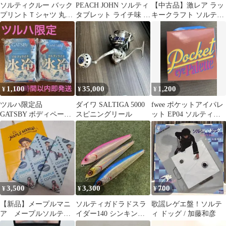
ソルティクルー バック
PEACH JOHN ソルティ
【中古品】激レア ラッ
プリントＴシャツ 丸首
タブレット ライチ味 3
キークラフト ソルティ
半袖 M 灰色 綿ポリ ア
袋セット
ビーツ
ウトドア
1,100
35,000
1,200
¥
¥
¥
ツルハ限定品
ダイワ SALTIGA 5000
fwee ポケットアイパレ
GATSBY ボディペーパ
スピニングリール
ット EP04 ソルティキ
ー 氷冷 ソルティライチ
ャラメル
2個セット
3,500
3,300
700
¥
¥
¥
【新品】メープルマニ
ソルティガドラドスラ
歌謡レゲエ盤！ソルテ
ア メープルソルティ
イダー140 シンキン
ィ ドッグ / 加藤和彦
ナッツクッキー
グ カツオ