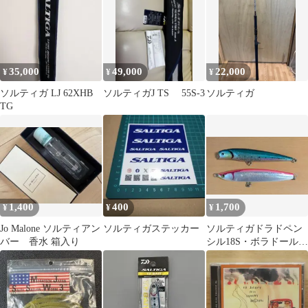
35,000
49,000
22,000
¥
¥
¥
ソルティガ LJ 62XHB
ソルティガJ TS 55S-3
ソルティガ
TG
1,400
400
1,700
¥
¥
¥
Jo Malone ソルティアン
ソルティガステッカー
ソルティガドラドペン
バー 香水 箱入り
シル18S・ボラドール
170LS