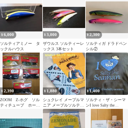
6,000
3,000
2,300
¥
¥
¥
ソルティアミノー タ
ザウルス ソルティーレ
ソルティガ ドラドペン
ックルハウス
ックス 3本セット
シル②
2,390
1,880
1,400
¥
¥
¥
ZOOM Z-ホグ ソル
シュクレイ メープルマ
ソルティ・ザ・シーマ
ティチューブ ホーニ
ニア メープルソルティ
ンI love Salty the
ートード 等セット
ナッツクッキー 9枚入
Seaman TシャツL
り