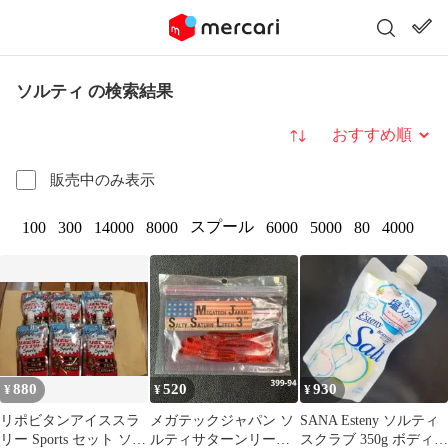
ソルティ の検索結果
並び替え
販売中のみ表示
スプール
100
300
14000
8000
6000
5000
80
4000
880
520
930
¥
¥
¥
リポビタンアイススラ
メガテックジャパン ソ
SANA Esteny ソルティ
リー Sports セット ソル
ルティサターンリーチ
スクラブ 350g ボディス