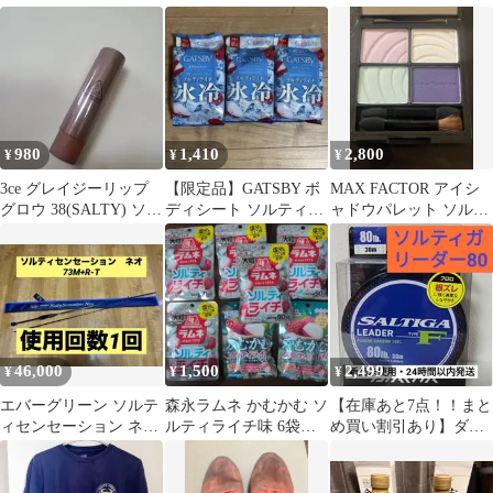
グ ストレート ジー
パン ズボン
980
1,410
2,800
¥
¥
¥
3ce グレイジーリップ
【限定品】GATSBY ボ
MAX FACTOR アイシ
グロウ 38(SALTY) ソル
ディシート ソルティラ
ャドウパレット ソルテ
ティ
イチ 3個セット
ィソーダ
46,000
1,500
2,499
¥
¥
¥
エバーグリーン ソルテ
森永ラムネ かむかむ ソ
【在庫あと7点！！まと
ィセンセーション ネオ
ルティライチ味 6袋セ
め買い割引あり】ダイ
NEOS-73M-R-T Neo
ット
ワ・ソルティガリーダ
ー F【80lb】