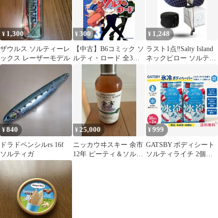
1,300
300
1,248
¥
¥
¥
ザウルス ソルティーレ
【中古】B6コミック ソ
ラスト1点‼️Salty Island
ックス レーザーモデル
ルティ・ロード 全3巻
ネックピロー ソルティ
セット / TALI
アイランド ブルー
840
25,000
999
¥
¥
¥
ドラドペンシルrs 16f
ニッカウヰスキー 余市
GATSBY ボディシート
ソルティガ
12年 ピーティ＆ソルテ
ソルティライチ 2個セ
ィ 180ml
ット