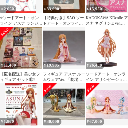
ギュア eStream/アルフ
2,000
33,000
15,950
¥
¥
¥
ァサテライ
⭐️ソードアート・オン
【特典付き】SAO ソー
KADOKAWA KDcolle ア
ライン アスナ ランジェ
ドアート・オンライ
スナ ネグリジェver.
リー
ン シノン ネグリジ
PVC
ェver
11,480
19,985
26,400
¥
¥
¥
【匿名配送】美少女フ
フィギュア アスナ ルー
ソードアート・オンラ
ィギュア セット⑮‼️
ムウェアVer. 「劇場版
イン アリシゼーション
ソードアート・オンラ
War of Underworld 1/6
イン -プログレッシブ-
アスナ《創世神ステイ
星なき夜のアリア」
シア》 ルームウェア
ABS&PVC製塗装済み
ver.
完成品 ANIPLEX+限定
【10日以内発送】
1,800
30,000
67,000
¥
¥
¥