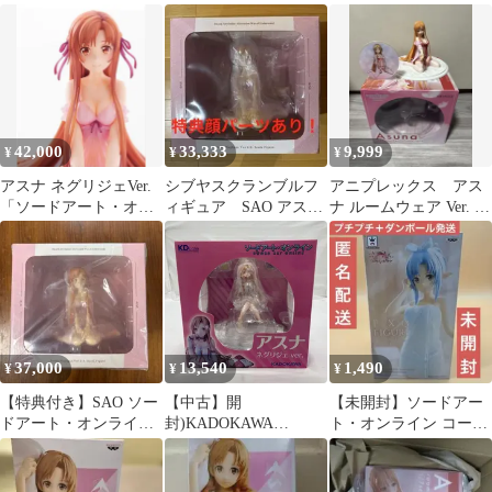
Ver. 1/4スケール
ネグリジェVer.
ェVer. B2タペストリー
「ソードアート・オン
ライン KDcolle 1/7 プラ
スチック製塗装済み完
成品 KADOKAWAスペ
シャルセット」 同梱特
典
42,000
33,333
9,999
¥
¥
¥
アスナ ネグリジェVer.
シブヤスクランブルフ
アニプレックス アス
「ソードアート・オン
ィギュア SAO アス
ナ ルームウェア Ver. ソ
ライン」製塗装済み完
ナ ネグリジェ1/4 フィ
ードアートオンライン
成品
ギュア
37,000
13,540
1,490
¥
¥
¥
【特典付き】SAO ソー
【中古】開
【未開封】ソードアー
ドアート・オンライ
封)KADOKAWA
ト・オンライン コー
ン アスナ ネグリジ
KDcolle アスナ ネグリ
ド・レジスタ EXQ湯上
ェver
ジェver. 1/7スケールフ
がりアスナ
ィギュア ソードアー