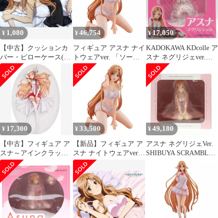
1/6 ABS＆PVC製塗装済
送】
み完成品
1,080
46,754
17,050
¥
¥
¥
【中古】クッションカ
フィギュア アスナ ナイ
KADOKAWA KDcolle ア
バー・ピローケース(キ
トウェアver. 「ソード
スナ ネグリジェver.
ャラクター) アスナ 添
アート・オンライン ア
PVC
い寝ピローケースvol.1
リシゼーション War of
「ソードアート・オン
Underworld」 1/4
ライン -ホロウ・リア
ABS&PVC製塗装済み
リゼーション-」
完成品【14日以内発
送】
17,300
33,500
49,180
¥
¥
¥
【中古】フィギュア ア
【新品】フィギュア ア
アスナ ネグリジェVer.
スナ～アインクラッド
スナ ナイトウェアver.
SHIBUYA SCRAMBLE
の休日 「ソードアー
「ソードアート・オン
FIGURE ソードアー
ト・オンライン」 1/7
ライン アリシゼーショ
ト・オンライン 1/4 完
PVC製塗装済み完成品
ン War of Underworld」
成品 フィギュア アベマ
1/4 ABS＆PVC製塗装済
ショッピング&eStream
み完成品
Store限定 eStream/アル
ファサテライト