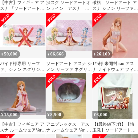
【中古】フィギュア ア
渋スク ソードアートオ
破格 ソードアート ア
スナ 「ソードアート・
ンライン アスナ リ
スナ シノン リーファ
オンライン アリシゼー
ーファネグリジェ2体
ネグリジェ 特典付き 3
ション」 ぬーどるスト
セット1/4
体セット
ッパーフィギュア -ア
スナ/アインクラッド
50,000
66,666
26,100
¥
¥
¥
パイド様専用 リーフ
ソードアート アスナ シ
1*5様 未開封 sao アス
ァ、シノン ネグリジェ
ノン リーファ ネグリジ
ナ ナイトウェア フィギ
Ver. ソードアート 特典
ェ 特典付き 3体セット
ュア
付
15,000
8,500
6,000
¥
¥
¥
【中古】フィギュア ア
アニプレックス アス
【❗️最終値下げ❗️】【埼
スナ ルームウェアVer.
ナ ルームウェア Ver. ソ
玉発】ソードアート・
「劇場版 ソードアー
ードアートオンライン
オンライン アスナ～新