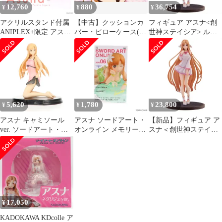
12,760
880
36,754
¥
¥
¥
アクリルスタンド付属
【中古】クッションカ
フィギュア アスナ<創
ANIPLEX+限定 アスナ
バー・ピローケース(キ
世神ステイシア> ルー
ルームウェアVer. 劇場
ャラクター) アスナ 添
ムウェア ver. 「ソード
版 ソードアート・オン
い寝ピローケース 「ソ
アート・オンライン ア
ライン -プログレッシ
ードアート・オンライ
リシゼーション War of
ブ- 星なき夜のアリア
ン」 電撃G’s magazine
Underworld」 1/6
1/7 完成品 フィギュア
2012年11月号付録
ABS&PVC製塗装済み
(MD20-0636001) アニプ
完成品【14日以内発
レックス
送】
5,620
1,780
23,800
¥
¥
¥
アスナ キャミソール
アスナ ソードアート・
【新品】フィギュア ア
ver. ソードアート・オ
オンライン メモリー・
スナ＜創世神ステイシ
ンライン 1/8 完成品 フ
デフラグ EXQフィギュ
ア＞ ルームウェア ver.
ィギュア グリフォンエ
ア〜癒しの夏美人 アス
「ソードアート・オン
ンタープライズ
ナ〜 プライズ(39447)
ライン アリシゼーショ
バンプレスト
ン War of Underworld」
1/6 ABS＆PVC製塗装済
み完成品
17,050
¥
KADOKAWA KDcolle ア