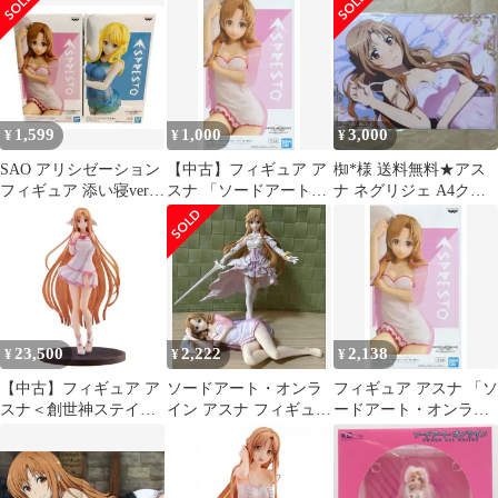
ト・オンライン -プロ
妻はいつでもYESまく
グレッシブ- 星なき夜
らver．～
のアリア」 ABS＆PVC
製塗装済み完成品
ANIPLEX+限定
1,599
1,000
3,000
¥
¥
¥
SAO アリシゼーション
【中古】フィギュア ア
椥*様 送料無料★アス
フィギュア 添い寝ver.
スナ 「ソードアート・
ナ ネグリジェ A4クリ
アスナ アリス 2点セッ
オンライン アリシゼー
アファイルSAOソード
ト
ション リコリス」
アートオンラ
ESPRESTO-Clear
materials-アスナ 添い寝
Ver.
23,500
2,222
2,138
¥
¥
¥
【中古】フィギュア ア
ソードアート・オンラ
フィギュア アスナ 「ソ
スナ＜創世神ステイシ
イン アスナ フィギュア
ードアート・オンライ
ア＞ ルームウェア ver.
2体セット ステイシア
ン アリシゼーション リ
「ソードアート・オン
添い寝
コリス」 ESPRESTO-
ライン アリシゼーショ
Clear materials-アスナ
ン War of Underworld」
添い寝Ver.【14日以内発