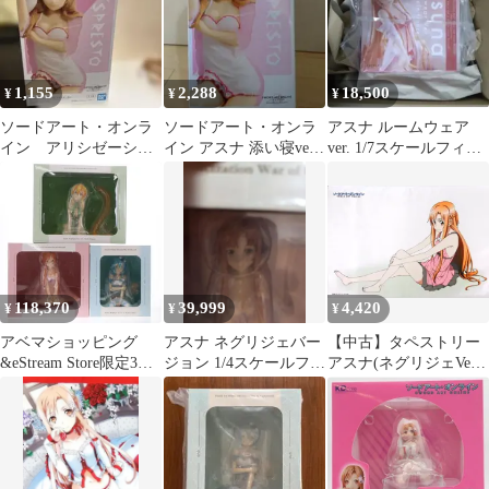
ト・オンライン[19]
1,155
2,288
18,500
¥
¥
¥
ソードアート・オンラ
ソードアート・オンラ
アスナ ルームウェア
イン アリシゼーショ
イン アスナ 添い寝ver
ver. 1/7スケールフィギ
ン アスナ添い寝ver.
フィギュア
ュア
118,370
39,999
4,420
¥
¥
¥
アベマショッピング
アスナ ネグリジェバー
【中古】タペストリー
&eStream Store限定3体
ジョン 1/4スケールフィ
アスナ(ネグリジェVer.)
購入特典付属 SHIBUYA
ギュア
B2タペストリー 「ソー
SCRAMBLE FIGURE ア
ドアート・オンライ
スナ&シノン&リーファ
ン」
ネグリジェVer. 3体セッ
ト ソードアート・オン
ライン 1/4 完成品 フィ