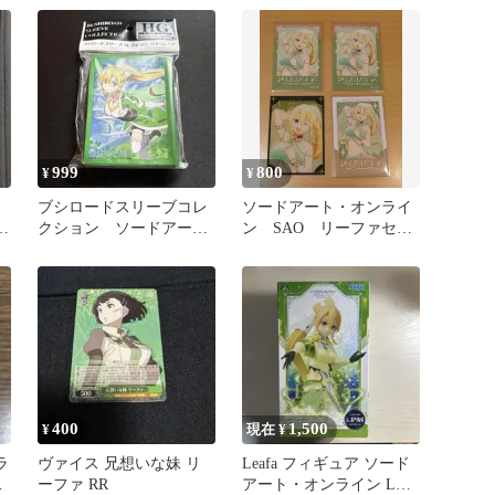
999
800
¥
¥
ブシロードスリーブコレ
ソードアート・オンライ
く
クション ソードアー
ン SAO リーファセッ
ラ
ト・オンライン『リーフ
ト
ァ』
400
1,500
¥
現在 ¥
ラ
ヴァイス 兄想いな妹 リ
Leafa フィギュア ソード
ラ
ーファ RR
アート・オンライン LPM