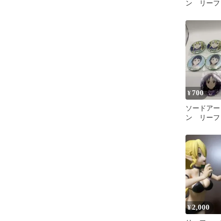
ン リー
xl
700
¥
ソードアー
ン リーフ
バッジ 1
り 新品未
2,000
¥