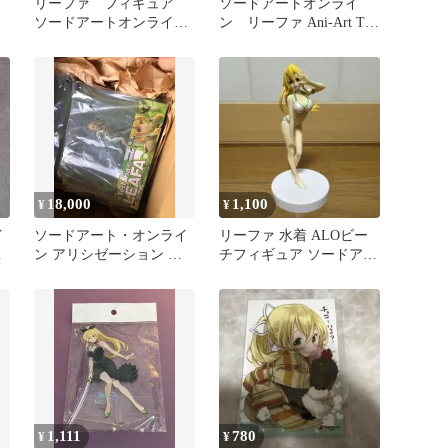
イ
リーファ フィギュア
ソードアートオンライ
ソードアートオンライン
ン リーファ Ani-Art Tシ
カ
SAO
ャツ レディースMサイズ
18,000
1,100
¥
¥
イ
ソードアート・オンライ
リーファ 水着 ALOビー
フ
ン アリシゼーション 地
チフィギュア ソードアー
神テラリア リーファ
ト・オンライン
1,111
780
¥
¥