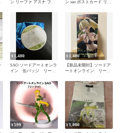
イ
ン リーファ アスナ フィ
ン sao ポストカード リー
ギュア 2点セット
ファ
1,480
1,400
¥
¥
ン
SAO ソードアートオンラ
【新品未開封】ソードア
イン 缶バッジ リーフ
ートオンライン リーフ
ァ SAOカフェ
ァ
599
1,800
¥
¥