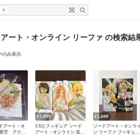
アート・オンライン リーファ の検索結
中のみ表示
5,999
2,600
¥
¥
ードアート・オ
EXQ フィギュア ソード
ソードアート・オンラ
夜空 アクリ
アート・オンライン 直葉
ン リーファ フィギュア 
ダー リーファ
アスナ リーファ 3点セッ
種セット