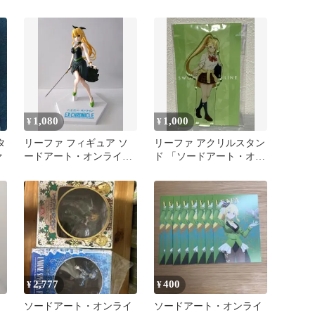
PREMIUM
1,080
1,000
¥
¥
タ
リーファ フィギュア ソ
リーファ アクリルスタン
ァ
ードアート・オンライン
ド 「ソードアート・オン
SAO エクスクロニクル
ライン」
2,777
400
¥
¥
封
ソードアート・オンライ
ソードアート・オンライ