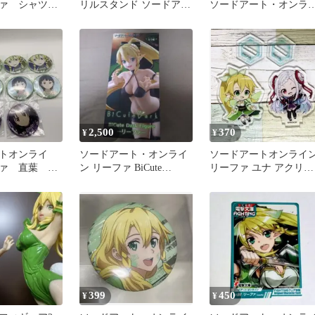
ファ シャツ
リルスタンド ソードアー
ソードアート・オンラ
ト・オンライン
ン リーファフィギュア
2,500
370
¥
¥
トオンライ
ソードアート・オンライ
ソードアートオンライ
ァ 直葉 缶
ン リーファ BiCute
リーファ ユナ アクリル
0個まとめ売
Bunnies フィギュア
スタンド 2点セット
開封
399
450
¥
¥