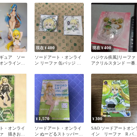
ト
400
400
現在 ¥
現在 ¥
ギュア ソー
ソードアート・オンライ
ハジケル疾風]リーファ
・オンライン
ン リーファ 缶バッジ ア
アクリルスタンド 一番
ノン リーフ
クリルキーホルダー
じ ソードアート・オン
イン
1,570
300
¥
¥
ト・オンライ
ソードアート・オンライ
SAO ソードアートオン
ァ 描きおろ
ン ぬーどるストッパーフ
イン リーファ R パ