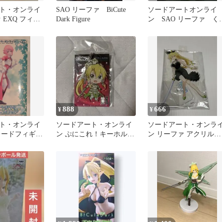
ト・オンライ
SAO リーファ BiCute
ソードアートオンライ
 EXQ フィギ
Dark Figure
ン SAO リーファ く
ト
みたぴぬい タピオカ
888
666
¥
¥
ト・オンライ
ソードアート・オンライ
ソードアート・オンラ
レードフィギュ
ン ぷにこれ！キーホルダ
ン リーファ アクリルス
ァ＆リズベット
ー リーファ
タンド