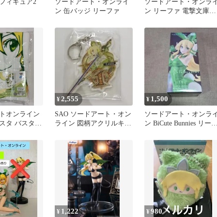
フィギュア2
ソードアート・オンライ
ソードアート・オンラ
ン 缶バッジ リーファ
ン リーファ 電撃文庫
FIGHTINGフェア 特製
ード
2,555
1,500
¥
¥
トオンライン
SAO ソードアート・オン
ソードアート・オンラ
スタ バスタオ
ライン 図柄アクリルキー
ン BiCute Bunnies リー
ァ
ホルダー リーファ
ァ未開封
1,222
980
¥
¥