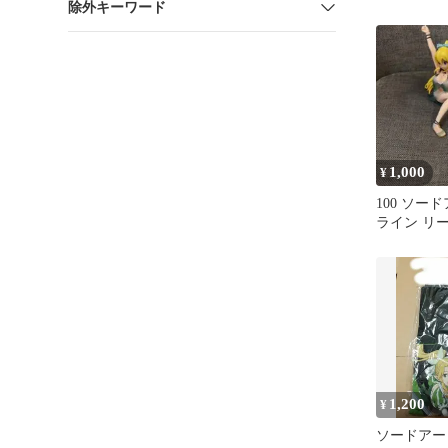
除外キーワード
しアクリル
ディオン
1,000
¥
100 ソー
ライン リ
ュア
1,200
¥
ソードアー