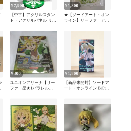
7,900
1,800
¥
¥
イ
【中古】アクリルスタン
★【ソードアート・オン
ド・アクリルパネル リー
ライン】リーファ アク
ファ&lt;&lt;地神テラリア
リルスタンド
&gt;&gt; アクリルスタン
ド 「ソードアート・オン
ライン アリシゼーション
War of
Underworld×AbemaTV」
アベマショッピング限定
300
1,800
¥
¥
ラ
ユニオンアリーナ【リー
【新品未開封】ソードア
リ
ファ 星★1パラレル】
ート・オンライン BiCute
EX08BT SAO
Bunnies リーファ