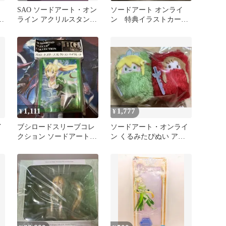
SAO ソードアート・オン
ソードアート オンライ
る
ライン アクリルスタンド
ン 特典イラストカー
リーファ
ド リーファ
1,111
1,777
¥
¥
イ
ブシロードスリーブコレ
ソードアート・オンライ
クション ソードアート・
ン くるみたぴぬい アス
オンライン リーファ
ナ リーファ