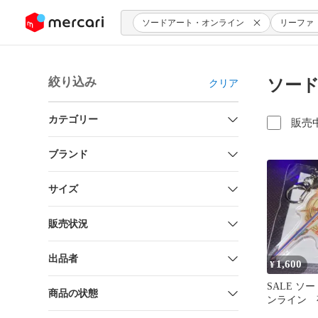
ンツにスキップ
ソードアート・オンライン
リーファ
絞り込み
ソード
クリア
カテゴリー
販売
ブランド
サイズ
販売状況
出品者
1,600
¥
SALE ソ
商品の状態
ンライン 
ルキーホル