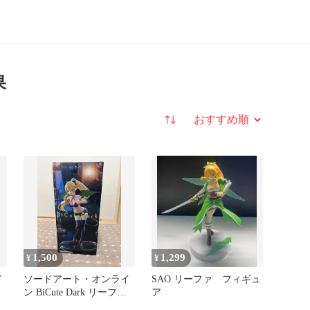
果
並び替え
1,500
1,299
¥
¥
イ
ソードアート・オンライ
SAO リーファ フィギュ
2
ン BiCute Dark リーファ
ア
ー フィギュア