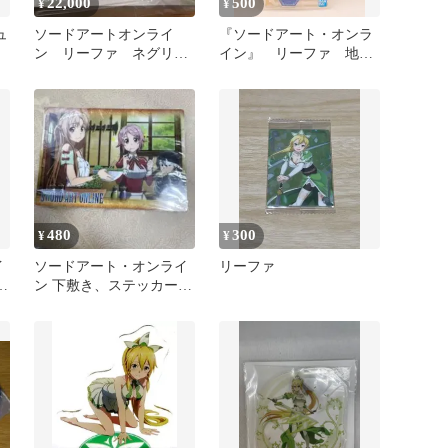
22,000
500
¥
¥
ュ
ソードアートオンライ
『ソードアート・オンラ
ン リーファ ネグリジ
イン』 リーファ 地神
ェVer. フィギュア 特典
テラリア アクリルスタ
パーツ付き
ンド
480
300
¥
¥
イ
ソードアート・オンライ
リーファ
ン 下敷き、ステッカーセ
フ
ット