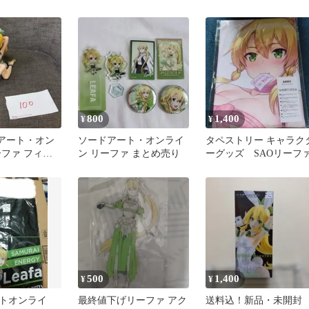
スタンド エ
ィギュア リーファ
レル
800
1,400
¥
¥
ドアート・オン
ソードアート・オンライ
タペストリー キャラク
ーファ フィギ
ン リーファ まとめ売り
ーグッズ SAOリーフ
500
1,400
¥
¥
トオンライ
最終値下げリーファ アク
送料込！新品・未開