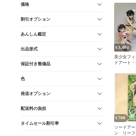
価格
割引オプション
あんしん鑑定
3,400
¥
出品形式
美少女フィ
ドアート
保証付き整備品
アスナ シ
ァ 直葉
色
発送オプション
配送料の負担
700
¥
タイムセール割引率
ソードアー
ン リーフ