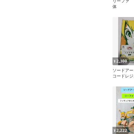
リーファ 
体
2,300
¥
ソードアー
コードレジ
ル リーフ
2,222
¥