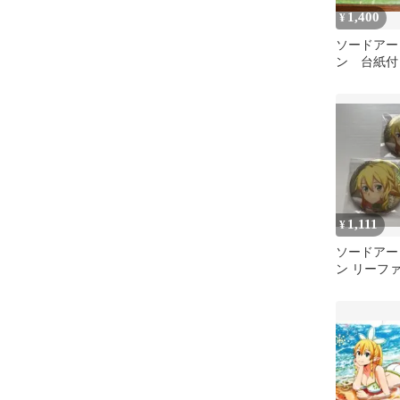
1,400
¥
ソードアー
ン 台紙付
ト アスナ
ーファ
1,111
¥
ソードアー
ン リーファ
セット