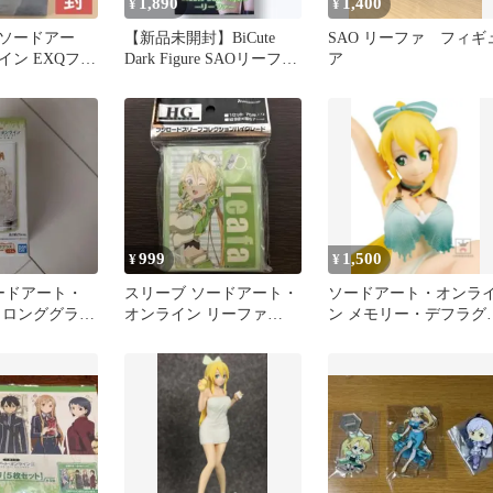
1,890
1,400
¥
¥
ソードアー
【新品未開封】BiCute
SAO リーファ フィギ
イン EXQフィ
Dark Figure SAOリーファ
ア
ーファ
フィギュア
999
1,500
¥
¥
ードアート・
スリーブ ソードアート・
ソードアート・オンラ
 ロンググラス
オンライン リーファ
ン メモリー・デフラグ
SAO
EXQフィギュア～リー
ァ～