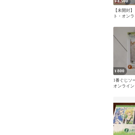
1,500
¥
【未開封】
ト・オンラ
ギュア リ
800
¥
1番ぐじソ
オンライン
リーファ