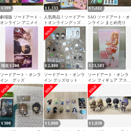
399
1,333
7,222
¥
¥
¥
劇場版 ソードアート・
人気商品！ソードアー
SAO ソードアート・オ
オンライン アニメイト
トオンライングッズ！
ンライン まとめ売り
購入特典 ブロマイド 4
※プロフ必読•ご購入時
枚セット
フォロー必須
500
2,100
23,581
現在 ¥
¥
¥
ソードアート・オンラ
ソードアート・オンラ
ソードアート・オンラ
イン グッズ
イン グッズセット
イン フィギュア アスナ
KPOP アイドルver 13
300
1,000
1,030
¥
¥
¥