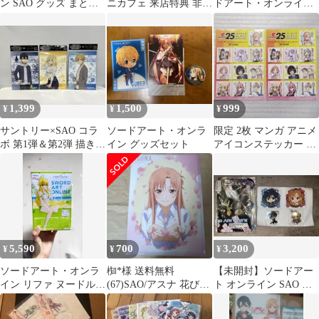
ン SAO グッズ まとめ
ニカフェ 来店特典 非売
ドアート・オンライ
売り
品 ブロマイド おまけ付
ン 激レアグッズセッ
き
ト！！
1,399
1,500
999
¥
¥
¥
サントリー×SAO コラ
ソードアート・オンラ
限定 2枚 マンガ アニメ
ボ 第1弾＆第2弾 描き下
イン グッズセット
アイコンステッカー 非
ろし A5ノート 4種セッ
売品
ト
5,590
700
3,200
¥
¥
¥
ソードアート・オンラ
椥*様 送料無料
【未開封】ソードアー
イン リファ ヌードル
(67)SAO/アスナ 花びら
ト オンライン SAO グ
ストッパー フィギュア
A4クリアファイル/ソー
ッズセット
ドアート