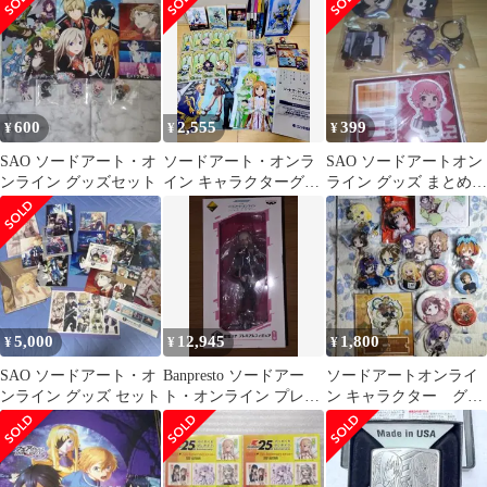
ト売り
600
2,555
399
¥
¥
¥
SAO ソードアート・オ
ソードアート・オンラ
SAO ソードアートオン
ンライン グッズセット
イン キャラクターグッ
ライン グッズ まとめ売
ズセット
り ５点
5,000
12,945
1,800
¥
¥
¥
SAO ソードアート・オ
Banpresto ソードアー
ソードアートオンライ
ンライン グッズ セット
ト・オンライン プレミ
ン キャラクター グッ
アムフィギュア C賞、
ズ まとめ売り
歌姫 ユナ