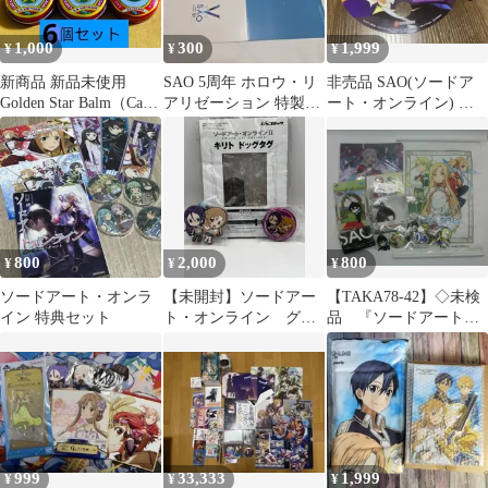
1,000
300
1,999
¥
¥
¥
新商品 新品未使用
SAO 5周年 ホロウ・リ
非売品 SAO(ソードア
Golden Star Balm（Cao
アリゼーション 特製台
ート・オンライン) 夜
Sao vang） 6個 Golden
紙付きイラストカード
空 キリト ステッカ
star balm 3g ゴールデン
ー・うちわ
スター 6個セット タ
ルコフ
800
2,000
800
¥
¥
¥
ソードアート・オンラ
【未開封】ソードアー
【TAKA78-42】◇未検
イン 特典セット
ト・オンライン グッ
品 『ソードアート・
ズ 3点
オンライン グッズ12
点セット』 まとめ売
り SAO
999
33,333
1,999
¥
¥
¥