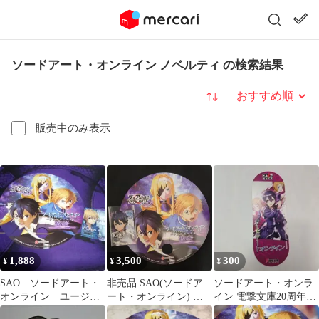
ソードアート・オンライン ノベルティ の検索結果
並び替え
販売中のみ表示
1,888
3,500
300
¥
¥
¥
SAO ソードアート・
非売品 SAO(ソードア
ソードアート・オンラ
オンライン ユージ
ート・オンライン) 夜
イン 電撃文庫20周年記
オ ステッカー うち
空 キリト ステッカ
念 特製しおり