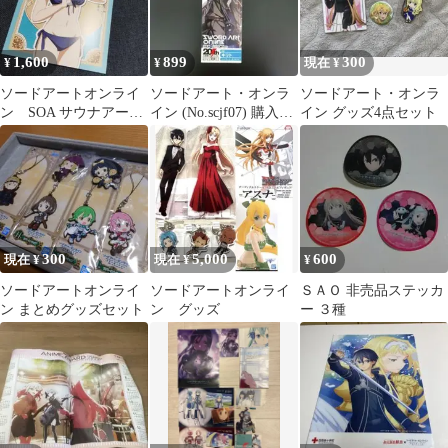
1,600
899
300
¥
¥
現在 ¥
ソードアートオンライ
ソードアート・オンラ
ソードアート・オンラ
ン SOA サウナアート
イン (No.scjf07) 購入特
イン グッズ4点セット
オンライン シオンポス
典 非売品 しおり
トカード
300
5,000
600
現在 ¥
現在 ¥
¥
ソードアートオンライ
ソードアートオンライ
ＳＡＯ 非売品ステッカ
ン まとめグッズセット
ン グッズ
ー ３種