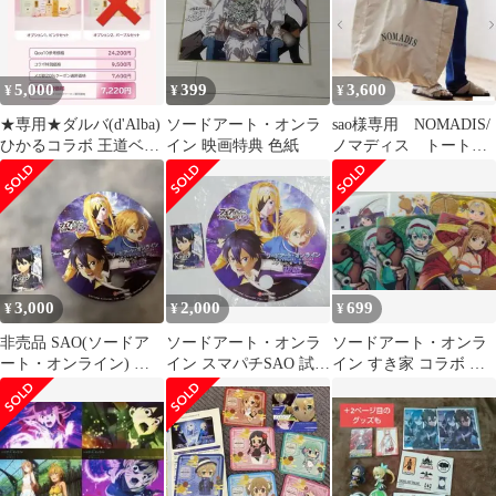
5,000
399
3,600
¥
¥
¥
★専用★ダルバ(d'Alba)
ソードアート・オンラ
sao様専用 NOMADIS/
ひかるコラボ 王道ベス
イン 映画特典 色紙
ノマディス トートバ
トセラー ピンクセット
ッグ
3,000
2,000
699
¥
¥
¥
非売品 SAO(ソードア
ソードアート・オンラ
ソードアート・オンラ
ート・オンライン) 夜
イン スマパチSAO 試打
イン すき家 コラボ ク
空 キリト ステッカ
会 ステッカー
リアファイル 6点セッ
ー・うちわ
ト＆オマケ