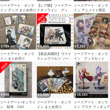
ソードアート・オンラ
【レア物】ソードアー
ソードアート・オンラ
イン グッズ まとめ売り
トオンライン グッズ
イン アニメイト限定セ
まとめ
ット
799
8,999
1,111
¥
¥
¥
ソードアート・オンラ
【新品未開封】ヴァイ
ソードアート・オンラ
イン まとめ売り
スシュヴァルツ ソード
イン グッズセット
アート・オンライン 10
周年記念
999
2,400
10,165
¥
¥
¥
ソードアート•オンライ
ソードアート・オンラ
ソードアート・オンラ
ン 財布 SAO
イン まとめ売り
イン アスナ フィギュア