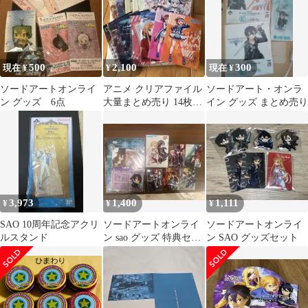
500
2,100
300
現在 ¥
¥
現在 ¥
ソードアートオンライ
アニメ クリアファイル
ソードアート・オンラ
ン グッズ 6点
大量まとめ売り 14枚セ
イン グッズ まとめ売り
ット3枚プラス
3,973
1,400
1,111
¥
¥
¥
SAO 10周年記念アクリ
ソードアートオンライ
ソードアートオンライ
ルスタンド
ン sao グッズ 特典セッ
ン SAO グッズセット
ト