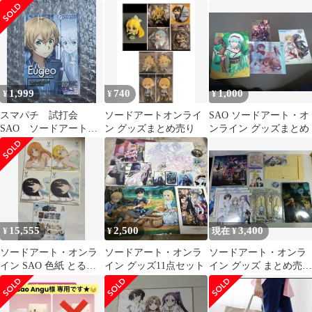
1,999
740
1,000
¥
¥
¥
スマパチ 試打会
ソードアートオンライ
SAO ソードアート・オ
SAO ソードアート・
ン グッズまとめ売り
ンライン グッズまとめ
オンライン ユージオ
ステッカー 非売品
15,555
2,500
3,400
¥
¥
現在 ¥
ソードアート・オンラ
ソードアート・オンラ
ソードアート・オンラ
イン SAO 色紙 とるパ
イン グッズ11点セット
イン グッズ まとめ売り
カ 攻略会議 まとめ売り
SAO