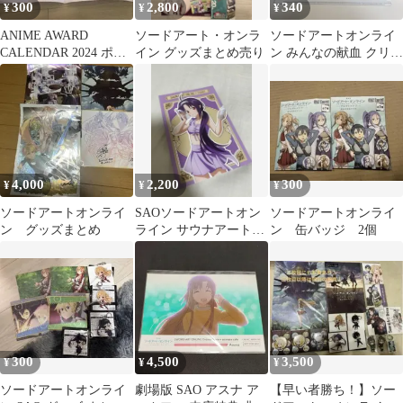
300
2,800
340
¥
¥
¥
ANIME AWARD
ソードアート・オンラ
ソードアートオンライ
CALENDAR 2024 ポス
イン グッズまとめ売り
ン みんなの献血 クリア
ター
ファイル SAO 日本赤十
字社
4,000
2,200
300
¥
¥
¥
ソードアートオンライ
SAOソードアートオン
ソードアートオンライ
ン グッズまとめ
ライン サウナアートオ
ン 缶バッジ 2個
ンライン 特典 ポストカ
ード ユウキ
300
4,500
3,500
¥
¥
¥
ソードアートオンライ
劇場版 SAO アスナ ア
【早い者勝ち！】ソー