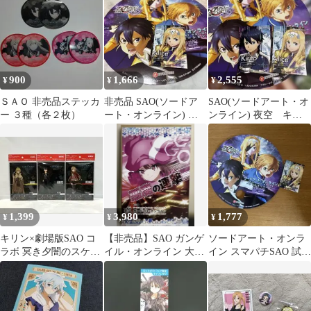
わ 非売品
ー・うちわ試打
900
1,666
2,555
¥
¥
¥
ＳＡＯ 非売品ステッカ
非売品 SAO(ソードア
SAO(ソードアート・オ
ー ３種（各２枚）
ート・オンライン) 夜
ンライン) 夜空 キリ
空 アリス ステッカ
ト アリス ステッカー・
ー・うちわ
うちわ
1,399
3,980
1,777
¥
¥
¥
キリン×劇場版SAO コ
【非売品】SAO ガンゲ
ソードアート・オンラ
ラボ 冥き夕闇のスケル
イル・オンライン 大型
イン スマパチSAO 試打
ツォ A5ノート 3種セッ
立ちパネル GGO 大都
会 ステッカー
ト
技研