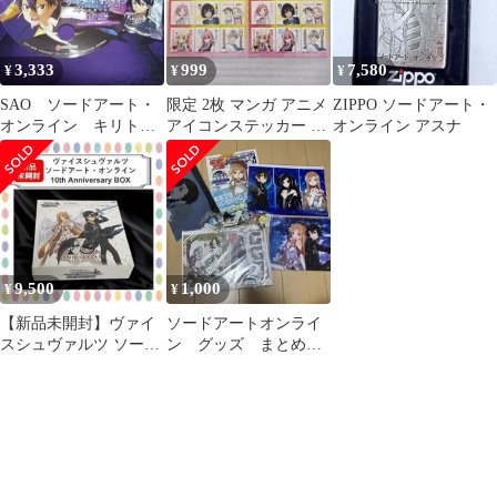
3,333
999
7,580
¥
¥
¥
SAO ソードアート・
限定 2枚 マンガ アニメ
ZIPPO ソードアート・
オンライン キリト
アイコンステッカー 非
オンライン アスナ
ステッカー うちわ
売品
非売品
9,500
1,000
¥
¥
【新品未開封】ヴァイ
ソードアートオンライ
スシュヴァルツ ソード
ン グッズ まとめ売
アート・オンライン 10
り
周年記念