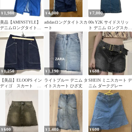
1,980
4,000
7,000
¥
¥
¥
美品【AMINSTYLE】
adidasロングタイトスカ
00s Y2K サイドスリッ
デニムロングタイトス
ート
ト デニム ロングスカー
カートレディースS
ト 00s Y2K Side Slit
Denim Maxi Skirt
1,250
1,190
688
¥
¥
¥
【美品】ELOOPS イン
ライトブルー デニム タ
SHEIN ミニスカート デ
ディゴ スカート デ
イトスカート ひざ丈
ニム ダークグレー
ニムタイトスカート
600
1,400
600
¥
¥
¥