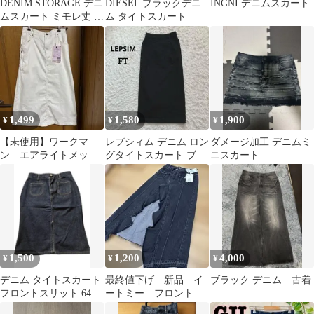
DENIM STORAGE デニ
DIESEL ブラックデニ
INGNI デニムスカート
ムスカート ミモレ丈 ボ
ム タイトスカート
タンフロント
1,499
1,580
1,900
¥
¥
¥
【未使用】ワークマ
レプシィム デニム ロン
ダメージ加工 デニムミ
ン エアライトメッシ
グタイトスカート ブラ
ニスカート
ュデニムスカート
ック Mの丈長いサイズ
→FT
1,500
1,200
4,000
¥
¥
¥
デニム タイトスカート
最終値下げ 新品 イ
ブラック デニム 古着
フロントスリット 64
ートミー フロント
スリット ロング デ