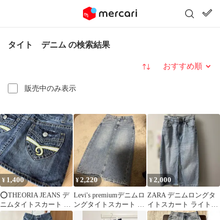
タイト デニム の検索結果
並び替え
販売中のみ表示
1,400
2,220
2,000
¥
¥
¥
⭕️THEORIA JEANS デ
Levi's premiumデニムロ
ZARA デニムロングタ
ニムタイトスカート ダ
ングタイトスカート ラ
イトスカート ライトブ
ークブルー Sサイズ
イトブルー 24 新品
ルー XS