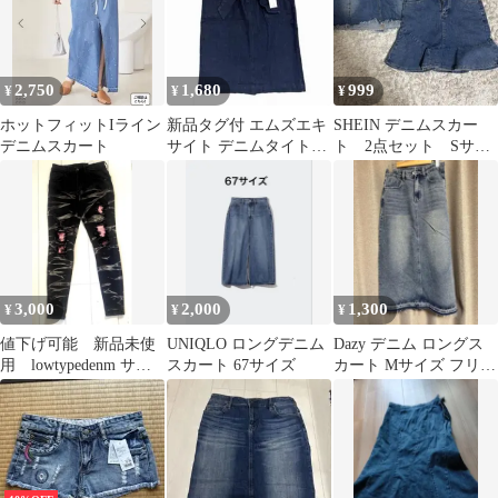
2,750
1,680
999
¥
¥
¥
ホットフィットIライン
新品タグ付 エムズエキ
SHEIN デニムスカー
デニムスカート
サイト デニムタイトス
ト 2点セット Sサイ
カート M ウエストリボ
ズ
ン ベイカー
3,000
2,000
1,300
¥
¥
¥
値下げ可能 新品未使
UNIQLO ロングデニム
Dazy デニム ロングス
用 lowtypedenm サイ
スカート 67サイズ
カート Mサイズ フリン
ズ28 drip デニム
ジ