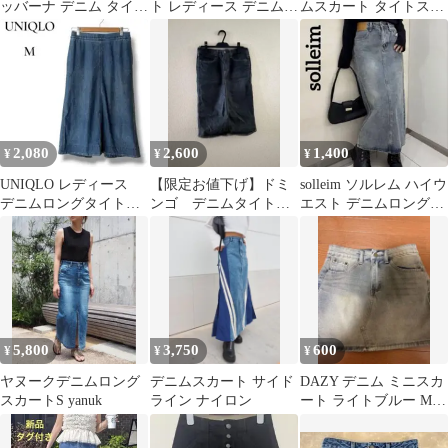
ッバーナ デニム タイト
ト レディース デニムス
ムスカート タイトスカ
スカート
カート
ート 膝丈スカート ブル
ー系
2,080
2,600
1,400
¥
¥
¥
UNIQLO レディース
【限定お値下げ】ドミ
solleim ソルレム ハイウ
デニムロングタイトス
ンゴ デニムタイトス
エスト デニムロングタ
カート Mサイズ ウエ
カート ダークブルー
イトスカート M
ストゴム
5,800
3,750
600
¥
¥
¥
ヤヌークデニムロング
デニムスカート サイド
DAZY デニム ミニスカ
スカートS yanuk
ライン ナイロン
ート ライトブルー Mサ
イズ