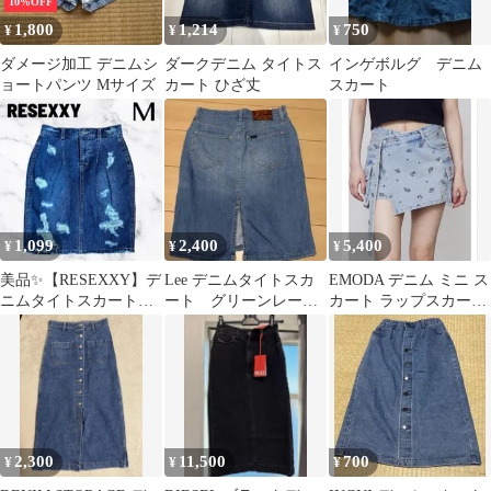
10%OFF
1,800
1,214
750
¥
¥
¥
ダメージ加工 デニムシ
ダークデニム タイトス
インゲボルグ デニム
ョートパンツ Mサイズ
カート ひざ丈
スカート
1,099
2,400
5,400
¥
¥
¥
美品✨【RESEXXY】デ
Lee デニムタイトスカ
EMODA デニム ミニ ス
ニムタイトスカート
ート グリーンレーベ
カート ラップスカート
ダメージ カットオ
ル別注
Mサイズ
フ 裏地 M
2,300
11,500
700
¥
¥
¥