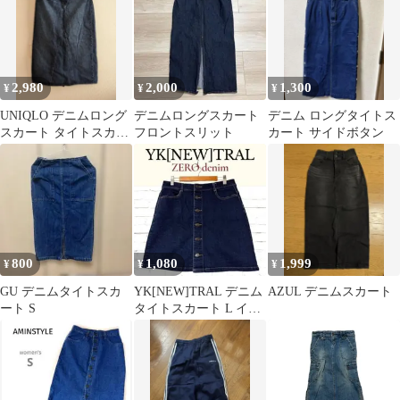
2,980
2,000
1,300
¥
¥
¥
UNIQLO デニムロング
デニムロングスカート
デニム ロングタイトス
スカート タイトスカー
フロントスリット
カート サイドボタン
ト
800
1,080
1,999
¥
¥
¥
GU デニムタイトスカ
YK[NEW]TRAL デニム
AZUL デニムスカート
ート S
タイトスカート L イン
ディゴ ミニスカート