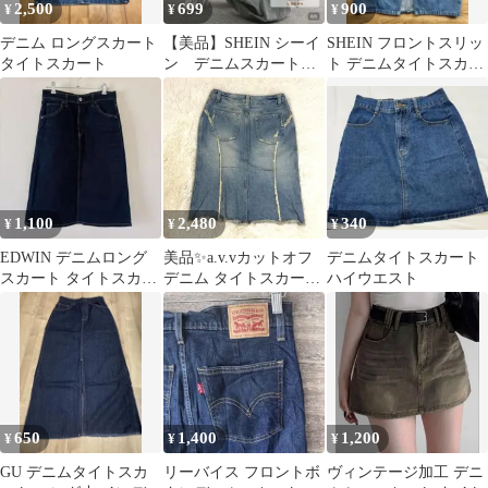
2,500
699
900
¥
¥
¥
デニム ロングスカート
【美品】SHEIN シーイ
SHEIN フロントスリッ
タイトスカート
ン デニムスカート
ト デニムタイトスカー
ロングスカート タイ
ト
トスカート
1,100
2,480
340
¥
¥
¥
EDWIN デニムロング
美品✨a.v.vカットオフ
デニムタイトスカート
スカート タイトスカー
デニム タイトスカート
ハイウエスト
ト
ブルー✨Mサイズ
650
1,400
1,200
¥
¥
¥
GU デニムタイトスカ
リーバイス フロントボ
ヴィンテージ加工 デニ