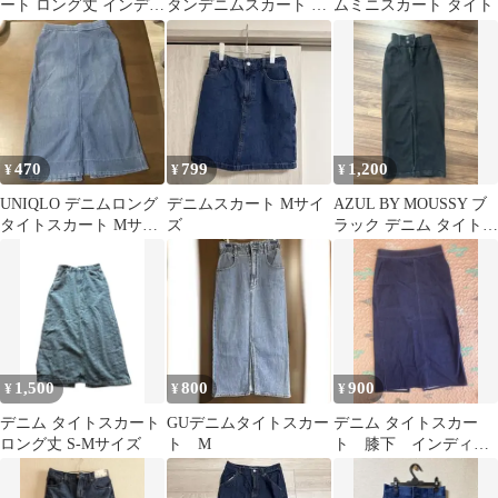
ート ロング丈 インディ
タンデニムスカート タ
ムミニスカート タイト
ゴ 裾フリンジ
イト 28 紺 綿 カジュア
ル
470
799
1,200
¥
¥
¥
UNIQLO デニムロング
デニムスカート Mサイ
AZUL BY MOUSSY ブ
タイトスカート Mサイ
ズ
ラック デニム タイトス
ズ
カート XS
1,500
800
900
¥
¥
¥
デニム タイトスカート
GUデニムタイトスカー
デニム タイトスカー
ロング丈 S-Mサイズ
ト M
ト 膝下 インディ
ゴ UNIQLO