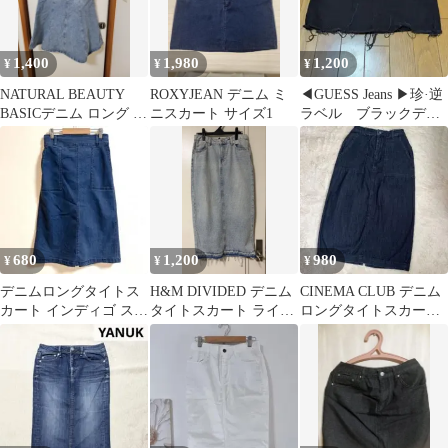
1,400
1,980
1,200
¥
¥
¥
NATURAL BEAUTY
ROXYJEAN デニム ミ
◀GUESS Jeans ▶珍·逆
BASICデニム ロング フ
ニスカート サイズ1
ラベル ブラックデニ
レアスカート
ム ミニスカート
680
1,200
980
¥
¥
¥
デニムロングタイトス
H&M DIVIDED デニム
CINEMA CLUB デニム
カート インディゴ スト
タイトスカート ライト
ロングタイトスカート
レッチ Aライン 美シル
ブルー
Sサイズ
エット ゴム