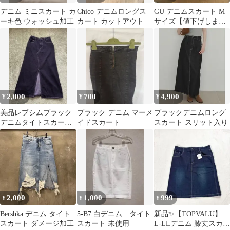
デニム ミニスカート カ
Chico デニムロングス
GU デニムスカート M
ーキ色 ウォッシュ加工
カート カットアウト
サイズ【値下げしまし
た】
2,000
700
4,900
¥
¥
¥
美品レプシムブラック
ブラック デニム マーメ
ブラックデニムロング
デニムタイトスカート
イドスカート
スカート スリット入り
☆前スリット
2,000
1,000
999
¥
¥
¥
Bershka デニム タイト
5-B7 白デニム タイト
新品✨【TOPVALU】
スカート ダメージ加工
スカート 未使用
L-LLデニム 膝丈スカー