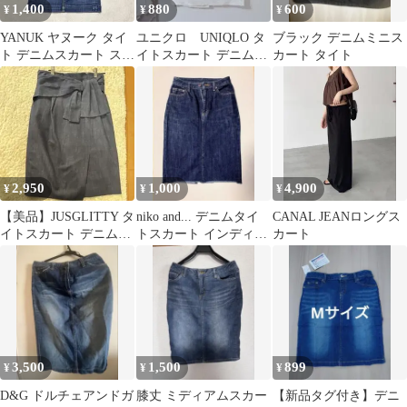
1,400
880
600
¥
¥
¥
YANUK ヤヌーク タイ
ユニクロ UNIQLO タ
ブラック デニムミニス
ト デニムスカート スト
イトスカート デニム風
カート タイト
レッチ有 S
生地 膝丈 オフホワ
イト
2,950
1,000
4,900
¥
¥
¥
【美品】JUSGLITTY タ
niko and... デニムタイ
CANAL JEANロングス
イトスカート デニム
トスカート インディゴ
カート
リボン Mサイズ
サイズ3
3,500
1,500
899
¥
¥
¥
D&G ドルチェアンドガ
膝丈 ミディアムスカー
【新品タグ付き】デニ