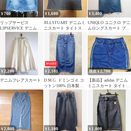
700
1,600
3,400
¥
¥
¥
リップサービス
JILLSTUART デニムミ
UNIQLO ユニクロ デニ
LIPSERVICE デニムタ
ニスカート タイトスカ
ムロングスカート ブル
イトダメージスカート
ート
ー W61 スリット入り
インディゴ
9%OFF
2,200
2,101
2,700
¥
¥
現在 ¥
デニムフレアスカート
D.M.G. ドミンゴ d. コ
【新品】adidas デニム
ットン100% 日本製
ミニスカート タイトス
12.5oz タイト ロング デ
カート
ニムスカート シンプル
カジュアル sizeS/ブル
ー ■■ レディース
2,000
1,100
1,000
¥
¥
¥