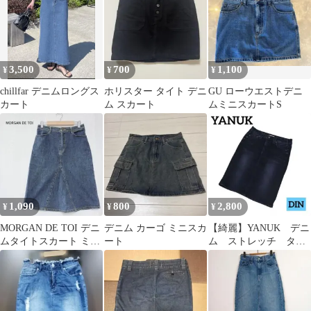
3,500
700
1,100
¥
¥
¥
chillfar デニムロングス
ホリスター タイト デニ
GU ローウエストデニ
カート
ム スカート
ムミニスカートS
1,090
800
2,800
¥
¥
¥
MORGAN DE TOI デニ
デニム カーゴ ミニスカ
【綺麗】YANUK デニ
ムタイトスカート ミモ
ート
ム ストレッチ タイ
レ丈 インディゴカジュ
トスカート インディ
アル
ゴ ひざ丈