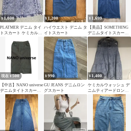
1,000
1,200
1,699
¥
¥
¥
PLATMER デニム タイ
ハイウエスト デニム タ
【美品】SOMETHING
トスカート ケミカルウ
イトスカート
デニムタイトスカート
ォッシュ
Mサイズ
500
990
1,400
現在 ¥
¥
¥
【中古】NANO universe
GU JEANS デニムロン
ケミカルウォッシュ デ
デニムタイトスカート
グスカート
ニムティアードロング
ロング丈
スカート しまむら
taiyo