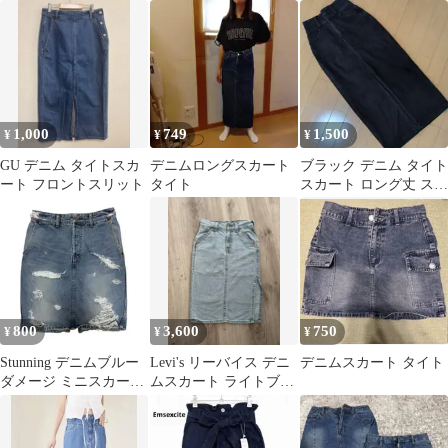
ト インディゴ
1,000
749
1,500
¥
¥
¥
GU デニム タイトスカ
デニムロングスカート
ブラック デニム タイト
ート フロントスリット
タイト
スカート ロング丈 スリ
ット入り
800
3,600
750
¥
¥
¥
Stunning デニムブルー
Levi's リーバイス デニ
デニムスカート タイト
ダメージ ミニスカート
ムスカート ライトブル
タイトスカート Y2K
ー S フロントスリット
25