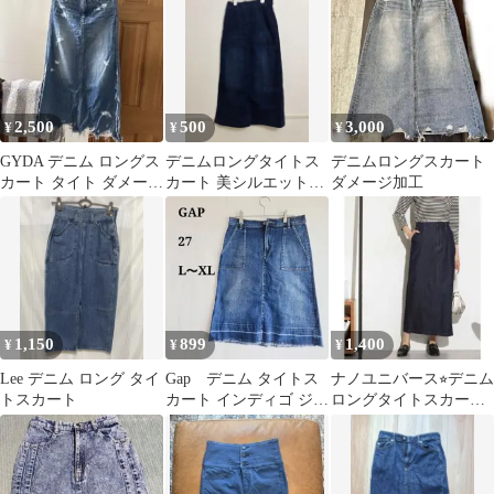
2,500
500
3,000
¥
¥
¥
GYDA デニム ロングス
デニムロングタイトス
デニムロングスカート
カート タイト ダメージ
カート 美シルエット
ダメージ加工
加工
ウエストゴム仕様
1,150
899
1,400
¥
¥
¥
Lee デニム ロング タイ
Gap デニム タイトス
ナノユニバース⭐︎デニム
トスカート
カート インディゴ ジー
ロングタイトスカート
ンズ 27インチ L～
インディゴブルー
XLブルー