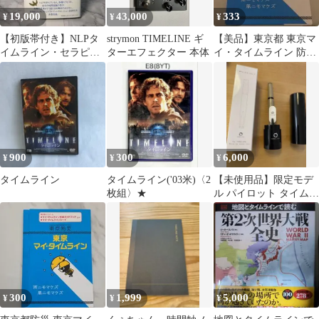
19,000
43,000
333
¥
¥
¥
【初版帯付き】NLPタ
strymon TIMELINE ギ
【美品】東京都 東京マ
イムライン・セラピ
ターエフェクター 本体
イ・タイムライン 防災
ー タッド・ジェイム
ガイドブック 中学校用
ズ 美品
900
300
6,000
¥
¥
¥
タイムライン
タイムライン('03米)〈2
【未使用品】限定モデ
枚組〉★
ル パイロット タイムラ
インBP サンドベージュ
300
1,999
5,000
¥
¥
¥