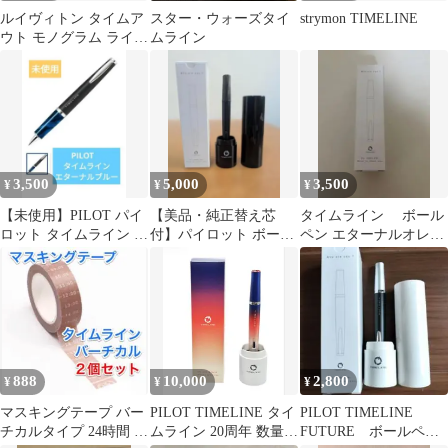
ルイヴィトン タイムア
スター・ウォーズタイ
strymon TIMELINE
ウト モノグラム ライン
ムライン
スニーカー
3,500
5,000
3,500
¥
¥
¥
【未使用】PILOT パイ
【美品・純正替え芯
タイムライン ボール
ロット タイムライン エ
付】パイロット ボール
ペン エターナルオレン
ターナルブルー使用説
ペン タイムライン パス
ジ
明書付き
ト ケース箱付
888
10,000
2,800
¥
¥
¥
マスキングテープ バー
PILOT TIMELINE タイ
PILOT TIMELINE
チカルタイプ 24時間 タ
ムライン 20周年 数量限
FUTURE ボールペン