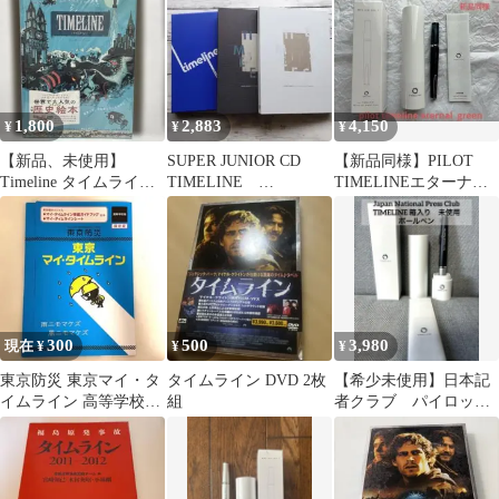
ル
1,800
2,883
4,150
¥
¥
¥
【新品、未使用】
SUPER JUNIOR CD
【新品同様】PILOT
Timeline タイムライン
TIMELINE
TIMELINEエターナ
地球の歴史をめぐる旅
TIMELESS 3枚セット
ル グリーン
へ!
②
300
500
3,980
現在 ¥
¥
¥
東京防災 東京マイ・タ
タイムライン DVD 2枚
【希少未使用】日本記
イムライン 高等学校用
組
者クラブ パイロット
保存版
タイムライン 油性ボ
ールペン