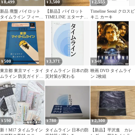
8,499
3,500
2,555
¥
¥
¥
新品 廃盤 パイロット
【新品】パイロット
Timeline Seoul クロスビ
タイムライン フィーチ
TIMELINE エターナル
キニ カーキ
ャー シャーペン ブラッ
グリーン
ク 箱付き
500
3,371
348
¥
¥
¥
東京都 東京マイ・タイ
タイムライン 日本の防
映画 DVD タイムライ
ムライン 防災ガイドブ
災対策が変わる
ン 2枚組
ック
590
780
2,300
¥
¥
¥
新！M17 タイムライン
タイムライン 日本の防
【新品】平沢進 カレ