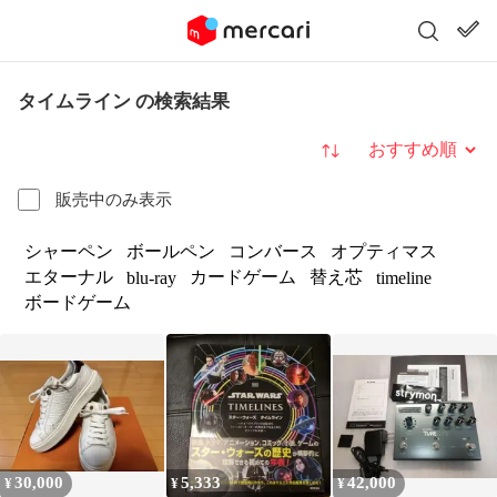
タイムライン の検索結果
並び替え
販売中のみ表示
シャーペン
ボールペン
コンバース
オプティマス
エターナル
カードゲーム
替え芯
blu-ray
timeline
ボードゲーム
30,000
5,333
42,000
¥
¥
¥