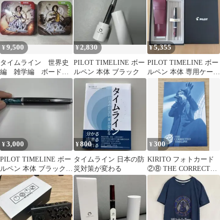
日の予定表作り 毎日記
録用 手帳用
9,500
2,830
5,355
¥
¥
¥
タイムライン 世界史
PILOT TIMELINE ボー
PILOT TIMELINE ボー
編 雑学編 ボードゲ
ルペン 本体 ブラック
ルペン 本体 専用ケース
ーム Timeline
付
3,000
800
300
¥
¥
¥
PILOT TIMELINE ボー
タイムライン 日本の防
KIRITO フォトカード
ルペン 本体 ブラック
災対策が変わる
②⑧ THE CORRECTED
マーブル
TIMELINE