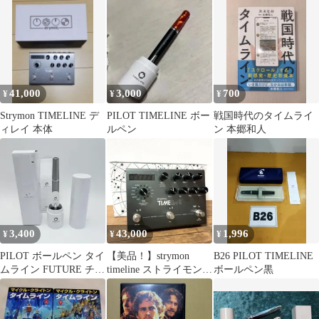
イムライン スケジュー
定 新品未使用
本体
ル マステ
41,000
3,000
700
¥
¥
¥
Strymon TIMELINE デ
PILOT TIMELINE ボー
戦国時代のタイムライ
ィレイ 本体
ルペン
ン 本郷和人
3,400
43,000
1,996
¥
¥
¥
PILOT ボールペン タイ
【美品！】strymon
B26 PILOT TIMELINE
ムライン FUTURE チタ
timeline ストライモン
ボールペン黒
ングレー
エフェクター