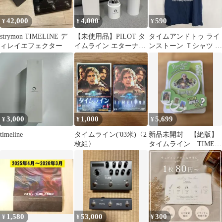
42,000
4,000
590
¥
¥
¥
strymon TIMELINE デ
【未使用品】PILOT タ
タイムアンドトゥ ライ
ィレイエフェクター
イムライン エターナル
ンストーン Ｔシャツ ク
レッド 油性ボールペン
ルーネック 半袖 Ｍ 紺
高級感
綿 観戦
3,000
1,000
5,699
¥
¥
¥
timeline
タイムライン('03米)〈2
新品未開封 【絶版】
枚組〉
タイムライン TIME
LINE 発明編 ボード
ゲーム
1,580
53,000
300
¥
¥
¥