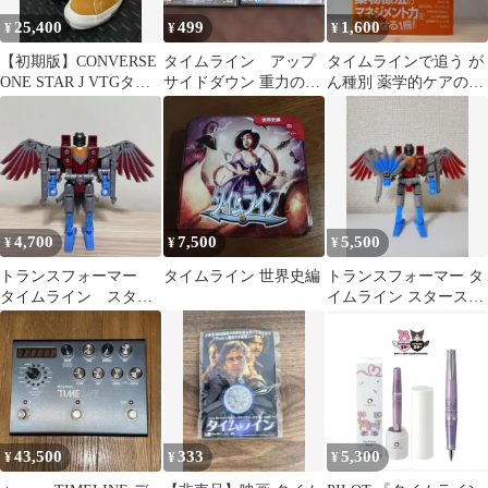
25,400
499
1,600
¥
¥
¥
【初期版】CONVERSE
タイムライン アップ
タイムラインで追う が
ONE STAR J VTGタイ
サイドダウン 重力の恋
ん種別 薬学的ケアのポ
ムライン2014年製
人 DVD
イント
4,700
7,500
5,500
¥
¥
¥
トランスフォーマー
タイムライン 世界史編
トランスフォーマー タ
タイムライン スター
イムライン スタースク
スクリーム カラス
リーム
天狗 日本
43,500
333
5,300
¥
¥
¥