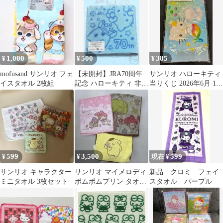
1,000
500
385
¥
¥
¥
mofusand サンリオ フェ
【未開封】JRA70周年
サンリオ ハローキティ
イスタオル 2枚組
記念 ハローキティ 非売
当りくじ 2026年6月 11.
品ハンカチ 青
フェイスタオル B
599
3,500
599
¥
¥
現在 ¥
サンリオ キャラクター
サンリオ マイメロディ
新品 クロミ フェイ
ミニタオル 3枚セット
ポムポムプリン タオル
スタオル パープル
3枚セット