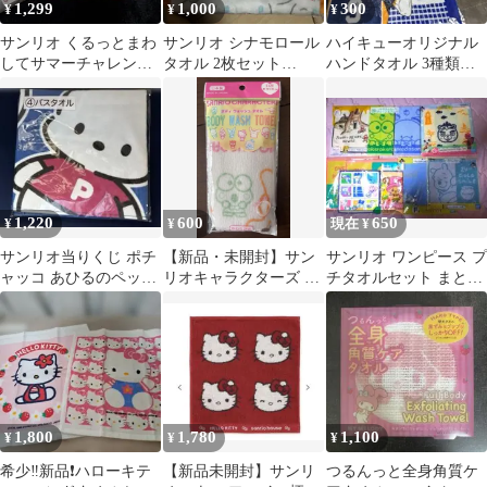
1,299
1,000
300
¥
¥
¥
サンリオ くるっとまわ
サンリオ シナモロール
ハイキューオリジナル
してサマーチャレンジ
タオル 2枚セット
ハンドタオル 3種類セ
プチタオル
ASAHI LIFE
ット
1,220
600
650
¥
¥
現在 ¥
サンリオ当りくじ ポチ
【新品・未開封】サン
サンリオ ワンピース プ
ャッコ あひるのペック
リオキャラクターズ ボ
チタオルセット まとめ
ル 当りくじ④バスタオ
ディウォッシュタオル
売り10枚セット
ル
1,800
1,780
1,100
¥
¥
¥
希少‼️新品❗ハローキテ
【新品未開封】サンリ
つるんっと全身角質ケ