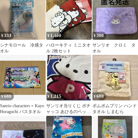
333
1,400
300
¥
¥
¥
シナモロール 冷感タ
ハローキティ ミニタオ
サンリオ クロミ タ
オル
ル 2枚セット
オル
680
1,215
600
¥
¥
¥
Sanrio characters × Kayo
サンリオ当りくじ ポチ
ポムポムプリン ハンド
Horaguchi バスタオル
ャッコ あひるのペック
タオル しまむら
ル 当りくじ バスタオル