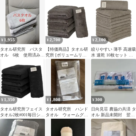
ル各1枚 サックスブル
ワイト
ー
1,955
2,700
2,100
¥
¥
¥
タオル研究所 バスタ
【特価商品】タオル研
絞りやすい 薄手 高速吸
オル 6枚 使用済み
究所 [ボリュームリッ
水 速乾 10枚セット 耐
掃除 ウエス用 雑
チ] #003 フェイスタオ
久性 ほうじ茶色 綿
巾 タオル研究所
ル チャコールグレー 5
100% ウォームグレー
枚セット ホテル仕様 厚
ハンドタオル 305GSM
手 ふかふか ボリューム
#006 JapanTechnology タ
高速吸水 耐久性 綿
オル研究所
100% 480GSM
JapanTechnology
1,350
1,800
300
¥
¥
¥
タオル研究所フェイス
タオル研究所 ハンド
日向見荘 農協の共済 タ
タオル2枚#001毎日シン
タオル ウォームグレ
オル 新品未開封 翌日
プル
ー 未開封10枚 中古5
発送
枚セット