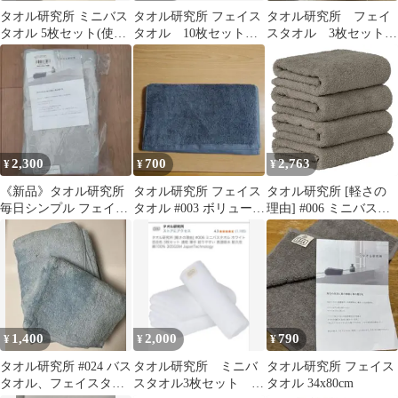
タオル研究所 ミニバス
タオル研究所 フェイス
タオル研究所 フェイ
タオル 5枚セット(使用
タオル 10枚セット（4
スタオル 3枚セット
済み)
枚：新品、6枚：中古）
中古 綿100％ 毎日シ
ンプル001
2,300
700
2,763
¥
¥
¥
《新品》タオル研究所
タオル研究所 フェイス
タオル研究所 [軽さの
毎日シンプル フェイス
タオル #003 ボリューム
理由] #006 ミニバスタ
タオル 5枚セット ソフ
リッチ グレー
オル ウォームグレー ほ
トグレー
うじ茶色 4枚セット 速
乾 薄手 絞りやすい 高
速吸水 耐久性 綿100%
305GSM
JapanTechnology
1,400
2,000
790
¥
¥
¥
タオル研究所 #024 バス
タオル研究所 ミニバ
タオル研究所 フェイス
タオル、フェイスタオ
スタオル3枚セット ホ
タオル 34x80cm