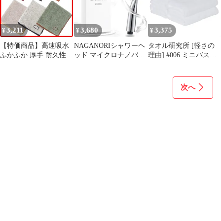
3,211
3,680
3,375
¥
¥
¥
【特価商品】高速吸水
NAGANORIシャワーヘ
タオル研究所 [軽さの
ふかふか 厚手 耐久性
ッド マイクロナノバブ
理由] #006 ミニバスタ
ふんわり 綿100% 6枚セ
ル 節水シャワー
オル ホワイト 百合色 5
ット ユニセックス
枚セット 速乾 薄手 絞
480GSM ハンカチ #049
りやすい 高速吸水 耐久
次へ
JapanTechnology タオル
性 綿100% 305GSM
研究所
JapanTechnology