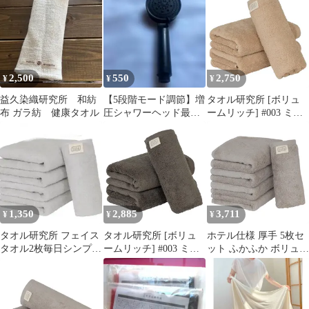
#001#003#006#027#033
タオル ウォームカラー
アソート5枚セット綿
100% 305?480GSM
Japan Technology
2,500
550
2,750
¥
¥
¥
益久染織研究所 和紡
【5段階モード調節】増
タオル研究所 [ボリュ
布 ガラ紡 健康タオル
圧シャワーヘッド最新
ームリッチ] #003 ミニ
増強版のシャワーヘッ
バスタオル サンドベー
ド
ジュ 3枚セット ホテル
仕様 厚手 ふかふか ボ
リューム 高速吸水 耐久
性 綿100% 480GSM
JapanTechnology 1
1,350
2,885
3,711
¥
¥
¥
タオル研究所 フェイス
タオル研究所 [ボリュ
ホテル仕様 厚手 5枚セ
タオル2枚毎日シンプル
ームリッチ] #003 ミニ
ット ふかふか ボリュー
#001
バスタオル チャコール
ム ライトグレー 高速吸
グレー 3枚セット ホテ
水 フェイスタオル 耐久
ル仕様 厚手 ふかふか
性 綿100% #003
ボリューム 高速吸水 耐
480GSM タオル研究所