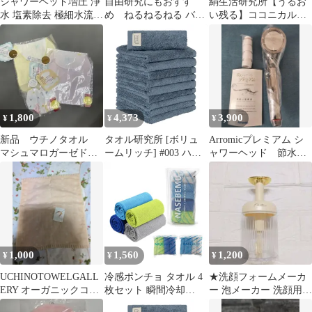
シャワーヘッド増圧 浄
自由研究にもおすす
絹生活研究所【うるお
水 塩素除去 極細水流
め ねるねるねる バス
い残る】ココニカル全
角度調整 3階段モード
ボム 作成キット 2個
身シャンプー 500ｍL
止水ボタン
セット
石油系界面活性剤不使
用
1,800
4,373
3,900
¥
¥
¥
新品 ウチノタオル
タオル研究所 [ボリュ
Arromicプレミアム シ
マシュマロガーゼドリ
ームリッチ] #003 ハン
ャワーヘッド 節水シ
ーミング汗取りパッド2
ドタオル スモーキーブ
ャワープロ・プレミア
枚 ミトン セット
ルー 10枚セット ホテル
ム/X3BD
仕様 厚手 ふかふか ボ
リューム 高速吸水 耐久
性 綿100% 480GSM
JapanTechnology 1
1,000
1,560
1,200
¥
¥
¥
UCHINOTOWELGALL
冷感ポンチョ タオル 4
★洗顔フォームメーカ
ERY オーガニックコッ
枚セット 瞬間冷却
ー 泡メーカー 洗顔用
トン タオルハンカチ
2WAY UPF50+ UVカッ
手動 フェイシャル イエ