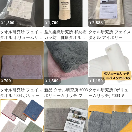
1,500
1,700
2,888
¥
¥
¥
タオル研究所 フェイス
益久染織研究所 和紡布
タオル研究所 フェイス
タオル ボリュームリッ
ガラ紡 健康タオル ミ
タオル アイボリー
チ チャコールグレ
ニ
ー
700
1,500
1,150
¥
¥
¥
タオル研究所 フェイス
新品 タオル研究所 #003
タオル研究所 [ボリュ
タオル #003 ボリューム
ボリュームリッチ フェ
ームリッチ] #003 ミニ
リッチ ピンク
イスタオル 2枚セット
バスタオル ホワイト 綿
100