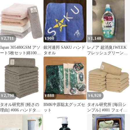
ワイト×ベージュ
った湯桶 風呂桶
ド、チタン
2,711
900
1,140
¥
¥
¥
Japan 305480GSM アソ
銀河連邦 SAKU ハンド
レノア 超消臭1WEEK
ート5枚セット綿100%
タオル
フレッシュグリーンの
ウォームカラー
香り 本体 柔軟剤
Technology タオル
#001#003#006#027#033
5種使い比べ タオル研
究所
2,790
888
6,920
¥
¥
¥
タオル研究所 [軽さの
BMK中原聡太グッズセ
タオル研究所 [毎日シ
理由] #006 ハンドタオ
ット
ンプル] #001 フェイス
ル ウォームグレー ほう
タオル ミルキーベージ
じ茶色 10枚セット 速乾
ュ 10枚セット スタンダ
薄手 絞りやすい 高速吸
ードタイプ 中厚手 毛羽