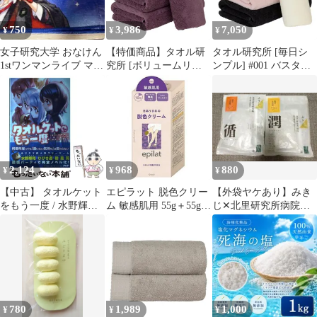
750
3,986
7,050
¥
¥
¥
女子研究大学 おなけん
【特価商品】タオル研
タオル研究所 [毎日シ
1stワンマンライブ マフ
究所 [ボリュームリッ
ンプル] #001 バスタオ
ラータオル Zepp
チ] #003 バスタオル デ
ル MIX.c 4枚セット ス
ィープパープル 3枚セ
タンダードタイプ 中厚
ット ホテル仕様 厚手
手 毛羽落ち少ない 高速
ふかふか ボリューム 高
吸水 耐久性 綿100%
速吸水 耐久性 綿100%
420GSM
480GSM
JapanTechnology送料無
JapanTechnology
料 2dd9a4e1
2,124
968
880
¥
¥
¥
【中古】 タオルケット
エピラット 脱色クリー
【外袋ヤケあり】みき
をもう一度 / 水野輝
ム 敏感肌用 55g＋55g
じ✕北里研究所病院
和、ひびき遊 / PHP研
epilat
薬草入浴剤 2包入り
究所
✕2種(循・潤)
780
1,989
1,000
¥
¥
¥