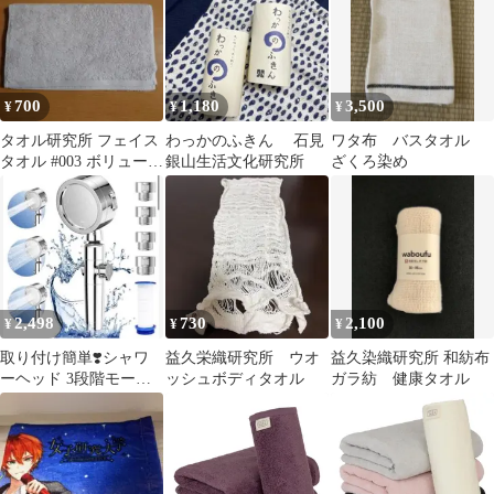
700
1,180
3,500
¥
¥
¥
タオル研究所 フェイス
わっかのふきん 石見
ワタ布 バスタオル
タオル #003 ボリューム
銀山生活文化研究所
ざくろ染め
リッチ ライトグレー
2,498
730
2,100
¥
¥
¥
取り付け簡単❣️シャワ
益久栄織研究所 ウオ
益久染織研究所 和紡布
ーヘッド 3段階モード
ッシュボディタオル
ガラ紡 健康タオル
水量水圧調節 ワンタッ
チ止水