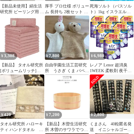
【新品未使用】絹生活
厚手 プロ仕様 ボリュー
死海ソルト（バスソル
研究所 ピーリング用 み
ム 長持ち 2枚セット 高
ト）1kg イスラエル産
どりまゆ 5個入
速吸水 ライトグレー 耐
乾燥肌 塩化マグネシウ
久性 ビッグフェイスタ
ムとの違い
オル 綿100% #005
550GSM タオル研究所
JapanTechnology
3,308
7,800
6,980
¥
¥
¥
【新品】 タオル研究所
自由学園生活工芸研究
レノア Lenor 超消臭
[ボリュームリッチ]
所 うさぎ くま パペッ
1WEEK 柔軟剤 夜干し
#003 ハンドタオル ミス
ト 2点セット
用 アクアナイトシャボ
ティーピンク 10枚セッ
ン 詰め替え 2,060mL 6
ト ホテル仕様 厚手 ふ
個セット IIDAYSオリ
かふか ボリューム 高速
ジナル
吸水 耐久性 綿100%
480GSM
JapanTechnology 1
420
7,200
2,800
¥
¥
¥
タオル研究所 ハローキ
【新品】木曽生活研究
くまさん 40粒匿名発
ティ ハンドタオル ホ
所 木曽のサワラでつく
送 イニシャルゴール