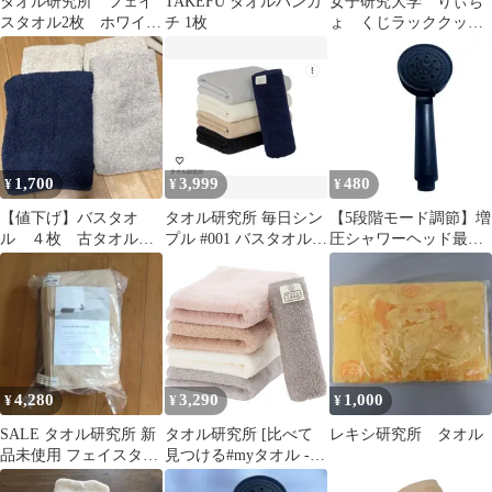
タオル研究所 フェイ
TAKEFU タオルハンカ
女子研究大学 りぃち
スタオル2枚 ホワイ
チ 1枚
ょ くじラッククッシ
ト 軽さの理由 #006 薄
ョン
手
1,700
3,999
480
¥
¥
¥
【値下げ】バスタオ
タオル研究所 毎日シン
【5段階モード調節】増
ル ４枚 古タオル
プル #001 バスタオル 5
圧シャワーヘッド最新
ウエス まとめ売り
枚セット
増強版のシャワーヘッ
タオル研究所
ド ^^n
4,280
3,290
1,000
¥
¥
¥
SALE タオル研究所 新
タオル研究所 [比べて
レキシ研究所 タオル
品未使用 フェイスタオ
見つける#myタオル -
ル 10枚セット 34×80cm
Warm-] 5種使い比べ