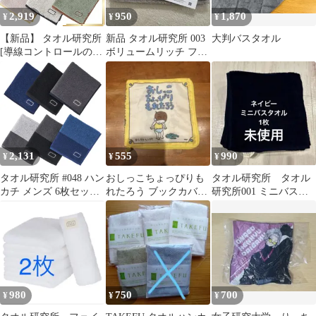
2,919
950
1,870
¥
¥
¥
【新品】 タオル研究所
新品 タオル研究所 003
大判バスタオル
[導線コントロールの吸
ボリュームリッチ フェ
水性-ふんわり-] #049
イスタオル 1枚
ハンカチ ユニセックス
6枚セット ふんわり 厚
手 ふかふか 高速吸水
耐久性 綿100% 480GSM
JapanTechnology 1
2,131
555
990
¥
¥
¥
タオル研究所 #048 ハン
おしっこちょっぴりも
タオル研究所 タオル
カチ メンズ 6枚セット
れたろう ブックカバー
研究所001 ミニバスタ
さっぱり 中厚手 さらさ
ヨシタケシンスケ
オル ネイビー
ら 高速吸水 耐久性 綿
100% 400GSM
JapanTechnology
980
750
700
¥
¥
¥