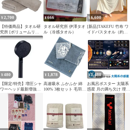
久性 綿100% 480GSM
JapanTechnology
JapanTechnology
2,700
666
6,600
¥
¥
¥
【特価商品】タオル研
タオル研究所 伊澤タオ
[新品]TAKEFU 竹布 ワ
究所 [ボリュームリッ
ル（冷感タオル）
イドバスタオル（約
チ] #003 バスタオル ラ
80cm×145cm）
イトグレー 2枚セット
ホテル仕様 厚手 ふかふ
か ボリューム 高速吸水
耐久性 綿100% 480GSM
JapanTechnology
480
1,878
1,480
¥
¥
¥
【限定/特売】増圧シャ
高速吸水 ふかふか 綿
お風呂ポスター 太陽系
ワーヘッド最新増強版
100% 3枚セット 毛羽落
惑星 月の満ち欠け 理科
のシャワーヘッド7 節
ち少ない <ドナルドダ
学習 天体学習 知育教材
水 ブラック 黒
ック> ギフト ハンドタ
小学生 家庭学習
オル Japan #023
Technology タオル研究
所