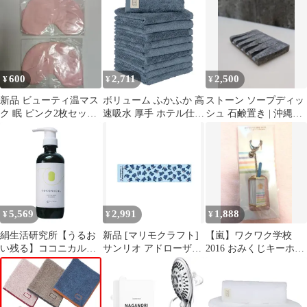
ト 大判100×30cm 速乾
ロー
熱中症対策 ゴルフ ラン
ニング キャンプ アウト
ドア メンズ レディース
0
600
2,711
2,500
¥
¥
¥
新品 ビューティ温マス
ボリューム ふかふか 高
ストーン ソープディッ
ク 眠 ピンク2枚セット
速吸水 厚手 ホテル仕様
シュ 石鹸置き | 沖縄の
新品未使用
耐久性 10枚セット 綿
砂入りモルタル雑貨
100% スモーキーブル
#104
ー ハンドタオル
480GSM #003
JapanTechnology タオル
研究所
5,569
2,991
1,888
¥
¥
¥
絹生活研究所【うるお
新品 [マリモクラフト]
【嵐】ワクワク学校
い残る】ココニカル全
サンリオ アドローザト
2016 おみくじキーホル
身シャンプー 500ｍL
ルマリィ マフラータオ
ダー
石油系界面活性剤不使
ル
用