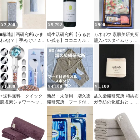
水 耐久性 綿100%
落ち少ない 高速吸水 耐
305GSM
久性 綿100% 420GSM
JapanTechnology
JapanTechnologymt
5cd577ed
2,200
5,792
900
¥
¥
¥
■構造計画研究所(かま
絹生活研究所【うるお
カネボウ 素肌美研究所
わぬ)？｜手ぬぐい 2点
い残る】ココニカル全
籠入バスタイムセット
セット
身シャンプー 500ｍL
TA 9304 未使用
石油系界面活性剤不使
用
1,380
4,100
1,100
¥
¥
¥
⭐️送料無料 クイック
新品・未使用 増久染
益久染織研究所 和紡布
脱塩素シャワーヘッ
織研究所 フード付き
ガラ紡の化粧おとし 2
ド、革新的な5イン1 高
タオル さかなスポン
枚セット
圧 エコロジー
ジ 布ナプキンセット