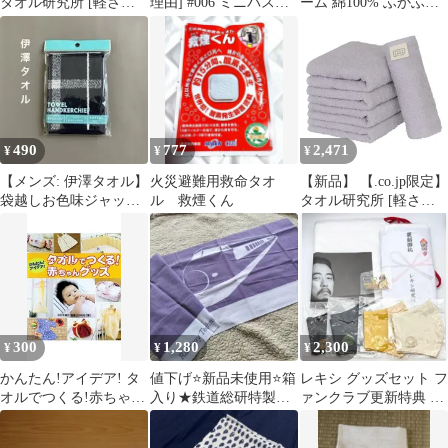
タオル研究所 [軽さの
理由] #006 ミニバスタ
ーム 綿100% ふかふか
理由] #006 フェイスタ
オル ブルーグリーン 花
厚手 ホテル仕様
オル ライトグリーン 白
緑青色 3枚セット 速乾
480GSM 5枚セット チ
緑色 5枚セット 速乾 薄
薄手 絞りやすい 高速吸
ャコールグレー フェイ
手 絞りやすい 高速吸水
水 耐久性 綿100%
スタオル
耐久性 綿100% 305GSM
305GSM
JapanTechnology #003 タ
JapanTechnology
JapanTechnology
オル研究所
490
777
2,471
¥
¥
¥
【メンズ: 伊澤タオル】
火災避難用救命タオ
【新品】 【.co.jp限定】
袋越しお色味ジャッジ
ル 救煙くん
タオル研究所 [軽さの
難。黒に限りない濃紺
理由] #006 フェイスタ
と思いますが…
オル ラベンダー 薄藤色
5枚セット 速乾 薄手 絞
りやすい 高速吸水 耐久
性 綿100% 305GSM
JapanTechnology 1
300
1,280
2,300
¥
¥
¥
かんたん!アイデア! タ
値下げ⭐️新品未使用⭐️箱
レキシ グッズセット フ
オルでつくる!赤ちゃん
入り★鉄道総研特製手
ァンクラブ更新特典 レ
グッズ／中川千津江
ぬぐい（新幹線 デザイ
キシ研究所 マスク
【監修】
ン） 紫色