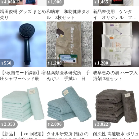
4,000
1,900
1,465
¥
¥
¥
増田俊樹 グッズ まとめ
和紡布 和紡健康タオ
新品未使用 ケンタ
売り
ル 2枚セット
イ オリジナル フェ
イスタオル 今治製タ
オル
550
1,200
1,200
¥
¥
¥
【5段階モード調節】増
猛禽類医学研究所 手
岐阜恵みの湯 ハーブ入
圧シャワーヘッド最新
ぬぐい 手拭い 日本
浴剤 3種セット
増強版のシャワーヘッ
製手拭い 綿100% オ
ド ^^n
オワシ 大鷲
2,353
2,096
3,822
¥
¥
¥
【新品】 【.co.jp限定】
タオル研究所 [軽さの
耐久性 高速吸水 ボリュ