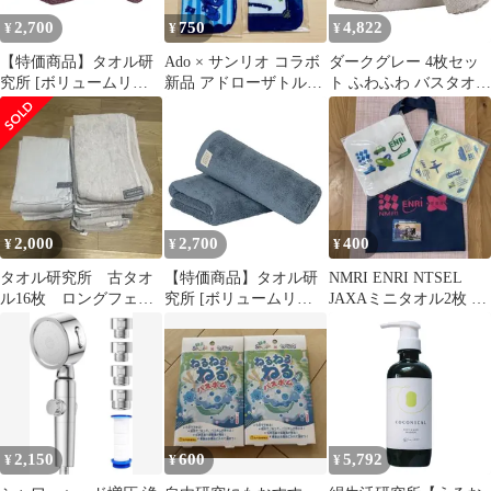
2,700
750
4,822
¥
¥
¥
【特価商品】タオル研
Ado × サンリオ コラボ
ダークグレー 4枚セッ
究所 [ボリュームリッ
新品 アドローザトルマ
ト ふわふわ バスタオル
チ] #003 バスタオル デ
リィ ミニタオル2枚セ
やわらか 中厚手 ボリュ
ィープパープル 2枚セ
ット☆
ーム #027 軽量 無撚糸
ット ホテル仕様 厚手
高速吸水 タオル研究所
ふかふか ボリューム 高
綿100% 345GSM
速吸水 耐久性 綿100%
JapanTechnology
480GSM
JapanTechnology
2,000
2,700
400
¥
¥
¥
タオル研究所 古タオ
【特価商品】タオル研
NMRI ENRI NTSEL
ル16枚 ロングフェイ
究所 [ボリュームリッ
JAXAミニタオル2枚 エ
スタオル
チ] #003 バスタオル ス
コバッグ カード全4点
モーキーブルー 2枚セ
ット ホテル仕様 厚手
ふかふか ボリューム 高
速吸水 耐久性 綿100%
480GSM
JapanTechnology
2,150
600
5,792
¥
¥
¥