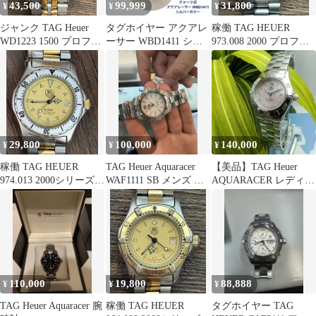
43,500
99,999
31,800
¥
¥
¥
ジャンク TAG Heuer
タグホイヤー アクアレ
稼働 TAG HEUER
WD1223 1500 プロフェ
ーサー WBD1411 シェ
973.008 2000 プロフェ
ッショナル ブルー
ル文字盤 レディース腕
ッショナル ブラック
時計
29,800
100,000
140,000
¥
¥
¥
稼働 TAG HEUER
TAG Heuer Aquaracer
【美品】TAG Heuer
974.013 2000シリーズ
WAF1111 SB メンズ 腕
AQUARACER レディー
タグホイヤー
時計
ス 腕時計
110,000
19,800
88,888
¥
¥
¥
TAG Heuer Aquaracer 腕
稼働 TAG HEUER
タグホイヤー TAG