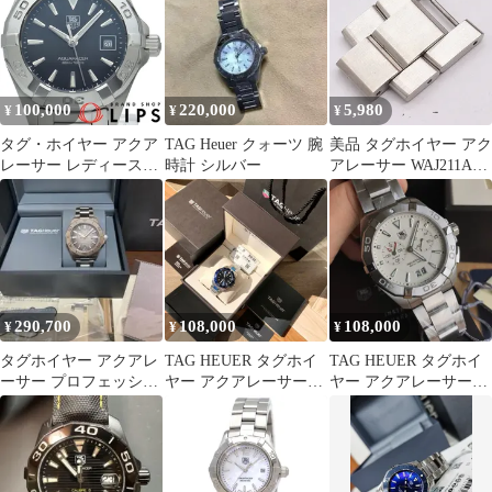
100,000
220,000
5,980
¥
¥
¥
タグ・ホイヤー アクア
TAG Heuer クォーツ 腕
美品 タグホイヤー アク
レーサー レディース時
時計 シルバー
アレーサー WAJ211A
計 WAY1410.BA0920 箱
RUR7531 純正コマ 2コ
SS/セラミック レディ
マ シルバーカラー 18ｍ
ース時計 ブラック 仕上
ｍ メンズ腕時計
2000000 NSK IGW
290,700
108,000
108,000
¥
¥
¥
タグホイヤー アクアレ
TAG HEUER タグホイ
TAG HEUER タグホイ
ーサー プロフェッショ
ヤー アクアレーサー
ヤー アクアレーサー
ナル200 自動巻き ※難
WAY101C.BA0746 新品
WAY111Y.BA0928 新品
あり
クォーツ 43mm 腕時計
クォーツ 41mm 腕時計