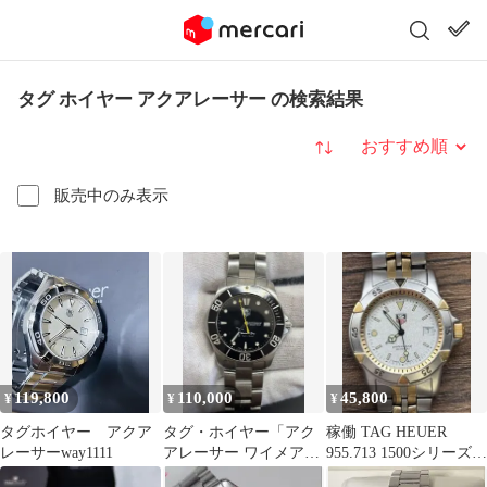
タグ ホイヤー アクアレーサー の検索結果
並び替え
販売中のみ表示
119,800
110,000
45,800
¥
¥
¥
タグホイヤー アクア
タグ・ホイヤー「アク
稼働 TAG HEUER
レーサーway1111
アレーサー ワイメアベ
955.713 1500シリーズ
イ 日本限定モデル
メンズ