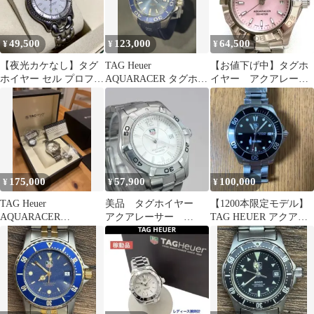
49,500
123,000
64,500
¥
¥
¥
【夜光カケなし】タグ
TAG Heuer
【お値下げ中】タグホ
ホイヤー セル プロフェ
AQUARACER タグホイ
イヤー アクアレーサ
ッショナル38mm
ヤー 腕時計 アクアレ
ー TAG HEUER
175,000
57,900
100,000
¥
¥
¥
TAG Heuer
美品 タグホイヤー
【1200本限定モデル】
AQUARACER
アクアレーサー
TAG HEUER アクアレ
AUTOMATIC CAF2111
WAF1412 レディース
ーサーエディ・アイカ
腕時計 ダイバー
ウコラボ