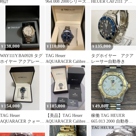
時計
964.008 2000シリーズ
HEUER CAF2111 アク
コンビ タグホイヤー
アレーサー クロノグラ
フ
138,000
110,000
135,000
¥
¥
¥
WAY111Y.BA0928 タグ
TAG Heuer
タグホイヤー アクア
ホイヤー アクアレーサ
AQUARACER Calibre 5
レーサー自動巻き
ー 41mm 美品
自動巻き
154,000
185,000
49,800
¥
¥
¥
TAG Heuer
【美品】TAG Heuer
稼働 TAG HEUER
AQUARACER クォーツ
AQUARACER Calibre 5
665.013 2000 自動巻き
メンズ腕時計
自動巻き
タグホイヤー