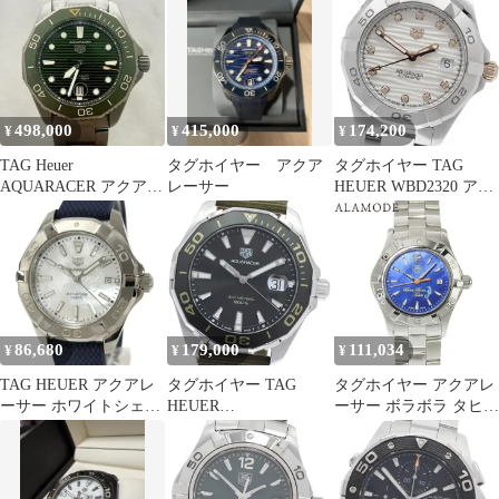
動巻き
498,000
415,000
174,200
¥
¥
¥
TAG Heuer
タグホイヤー アクア
タグホイヤー TAG
AQUARACER アクアレ
レーサー
HEUER WBD2320 アク
ーサー 自動巻き チタン
アレーサー 11Pダイヤ
デイト 自動巻き レディ
ース _971136
86,680
179,000
111,034
¥
¥
¥
TAG HEUER アクアレ
タグホイヤー TAG
タグホイヤー アクアレ
ーサー ホワイトシェル
HEUER
ーサー ボラボラ タヒチ
SS ラバー クォーツ
WAY101E.FC8222 アク
WAF141N SS シェル文
WBD131A.FT6170
アレーサー デイト クォ
字盤 ブルー クオーツ
ーツ メンズ 箱・保証書
レディース
付き_972445
41100109530【中古】