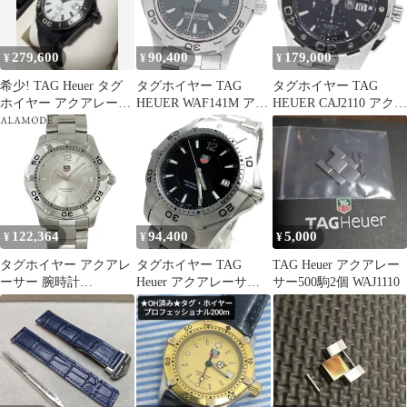
【アラモード】
279,600
90,400
179,000
¥
¥
¥
希少! TAG Heuer タグ
タグホイヤー TAG
タグホイヤー TAG
ホイヤー アクアレーサ
HEUER WAF141M アク
HEUER CAJ2110 アクア
ー ナイトダイバー
アレーサー モルディブ
レーサー デイト クロノ
400本限定 クォーツ レ
グラフ 自動巻き メンズ
ディース _962602
保証書付き_956801
122,364
94,400
5,000
¥
¥
¥
タグホイヤー アクアレ
タグホイヤー TAG
TAG Heuer アクアレー
ーサー 腕時計
Heuer アクアレーサー
サー500駒2個 WAJ1110
WAF1112.BA0801 SS シ
メンズ 黒文字盤
ルバー クオーツ メンズ
WAF1110 時計 Aquaracer
41100111085【中古】
箱 クォーツ 稼動品
【アラモード】