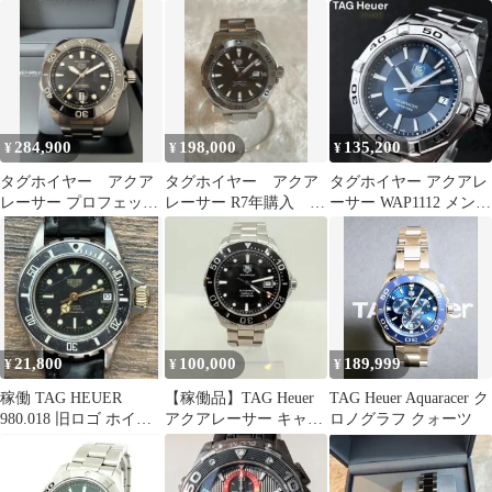
自動巻き
ヤ 腕時計
時計アクアレーサータ
グ・ホイヤー
284,900
198,000
135,200
¥
¥
¥
タグホイヤー アクア
タグホイヤー アクア
タグホイヤー アクアレ
レーサー プロフェッシ
レーサー R7年購入
ーサー WAP1112 メンズ
ョナル300 黒 ブラック
自動巻き 希少ブラウ
クォーツ 300m防水
ン文字盤
21,800
100,000
189,999
¥
¥
¥
稼働 TAG HEUER
【稼働品】TAG Heuer
TAG Heuer Aquaracer ク
980.018 旧ロゴ ホイヤ
アクアレーサー キャリ
ロノグラフ クォーツ
ー ダイバー ブラック
バー5 自動巻き