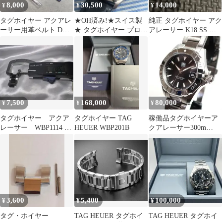
8,000
30,500
14,000
¥
¥
¥
タグホイヤー アクアレ
★OH済み!★スイス製
純正 タグホイヤー アク
ーサー用革ベルト Dバ
★ タグホイヤー プロフ
アレーサー K18 SS 駒
ックル付き【新品 未使
ェッショナル 200m
コマ 17mm #B387
用】
7,500
168,000
80,000
¥
¥
¥
タグホイヤー アクア
タグホイヤー TAG
稼働品タグホイヤーア
レーサー WBP1114 コ
HEUER WBP201B
クアレーサー300m
マ
WAY1410 BA0920レデ
ィース
3,600
5,400
100,000
¥
¥
¥
タグ・ホイヤー
TAG HEUER タグホイ
TAG HEUER タグホイ