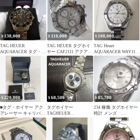
138,000
110,000
108,000
¥
¥
¥
TAG HEUER
TAG HEUER タグホイ
TAG Heuer
AQUARACER タグ・ホ
ヤー CAF2111 アクアレ
AQUARACER WAY1111
イヤー CAN1010
ーサー 自動巻
腕時計
220,000
68,500
85,700
¥
¥
¥
■タグ・ホイヤー アク
タグホイヤー
234 稼働 タグホイヤー
アレーサー キャリバー
TAGHEUER
時計 メンズ
5 WAY201A 超美品！
AQUARACER アクアレ
AQUARACER
ーサ CAF1111
WAF1112