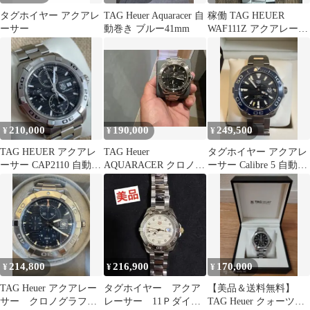
タグホイヤー アクアレ
TAG Heuer Aquaracer 自
稼働 TAG HEUER
ーサー
動巻き ブルー41mm
WAF111Z アクアレーサ
ー メンズ タグホイヤー
210,000
190,000
249,500
¥
¥
¥
TAG HEUER アクアレ
TAG Heuer
タグホイヤー アクアレ
ーサー CAP2110 自動巻
AQUARACER クロノグ
ーサー Calibre 5 自動巻
クロノグラフ 完品
ラフ 腕時計
き 美品
214,800
216,900
170,000
¥
¥
¥
TAG Heuer アクアレー
タグホイヤー アクア
【美品＆送料無料】
サー クロノグラフ
レーサー 11Ｐダイ
TAG Heuer クォーツ腕