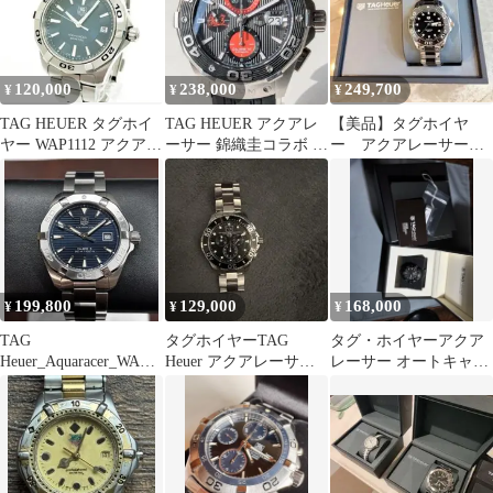
120,000
238,000
249,700
¥
¥
¥
TAG HEUER タグホイ
TAG HEUER アクアレ
【美品】タグホイヤ
ヤー WAP1112 アクアレ
ーサー 錦織圭コラボ 自
ー アクアレーサー
ーサー メンズ腕時計
動巻き腕時計
クォーツ ダイヤモン
ド
199,800
129,000
168,000
¥
¥
¥
TAG
タグホイヤーTAG
タグ・ホイヤーアクア
Heuer_Aquaracer_WAY2
Heuer アクアレーサー
レーサー オートキャリ
112
クロノ
バー5 WAK2180.FT6027
CAN1010.BA0821