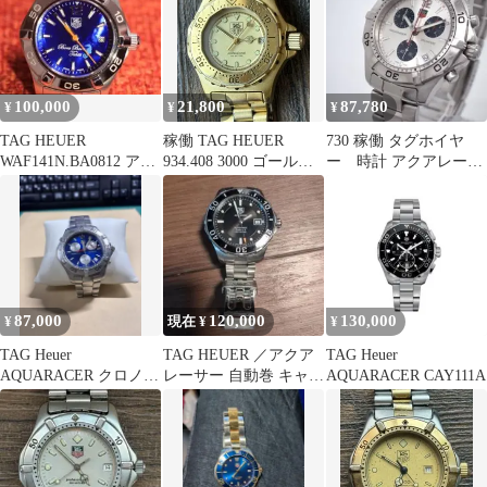
100,000
21,800
87,780
¥
¥
¥
TAG HEUER
稼働 TAG HEUER
730 稼働 タグホイヤ
WAF141N.BA0812 アク
934.408 3000 ゴールド
ー 時計 アクアレーサ
アレーサー ボラボラ
タグホイヤー
ー クロノグラフ メ
ンズ シルバー
87,000
120,000
130,000
¥
現在 ¥
¥
TAG Heuer
TAG HEUER ／アクア
TAG Heuer
AQUARACER クロノグ
レーサー 自動巻 キャリ
AQUARACER CAY111A
ラフ
バー 5 ケース付き