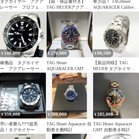
タグホイヤー アクア
【箱・保証書付き】
希少品！ TAGHeuer
レーサー プロフェッ
TAG HEUERアクアレ
AQUARACER Calibre5
ショナル200ソーラーグ
ーサーCAY2112.BA0927
オートマチック
ラフ
140,000
270,000
80,500
¥
¥
¥
稼働品 タグホイヤ
TAG Heuer
【新品同様】TAG
ー アクアレーサー
AQUARACER GMT 自
HEUER タグホイヤー
WAY111A メンズ クォ
動巻き腕時計
アクアレーサー 300M
ーツ デイト
ブラック メンズ QZ
359,000
300,000
285,000
¥
¥
¥
早い者勝ち‼️‼️‼️超美
TAG Heuer Aquaracer 自
TAG Heuer Aquaracer
品！タグホイヤー ア
動巻き腕時計
GMT 自動巻き時計
クアレーサー GMT 自