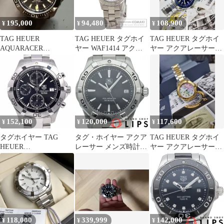
195,000
94,480
108,900
¥
¥
¥
TAG HEUER
TAG HEUER タグホイ
TAG HEUER タグホイ
AQUARACER
ヤー WAF1414 アクア
ヤー アクアレーサー
CALIBRE 5
レーサー 腕時計 SS SS
WAY131S.BA0748 新品
レディース [中古]
クォーツ 35mm 腕時計
152,100
120,000
117,600
¥
¥
¥
タグホイヤー TAG
タグ・ホイヤー アクア
TAG HEUER タグホイ
HEUER
レーサー メンズ時計
ヤー アクアレーサー
CAF2110.BA0809 アク
WAP1110.BA0831 SS メ
WBD1322.BB0320 新品
アレーサー ブラック 自
ンズ時計 ブラック 仕上
クォーツ 32mm 腕時計
動巻き メンズ 良品
げ済 美品 【中古】
箱・保証書付き 腕時計
B#148730
118,000
339,999
142,000
¥
¥
¥