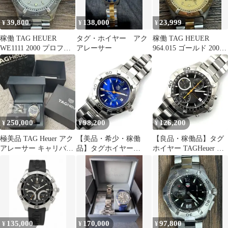
39,800
138,000
23,999
¥
¥
¥
稼働 TAG HEUER
タグ・ホイヤー アク
稼働 TAG HEUER
WE1111 2000 プロフェ
アレーサー
964.015 ゴールド 2000
ッショナル メンズ
プロフェッショナル
250,000
98,200
126,200
¥
¥
¥
極美品 TAG Heuer アク
【美品・希少・稼働
【良品・稼働品】タグ
アレーサー キャリバー
品】タグホイヤー
ホイヤー TAGHeuer ア
5
TAGHeuer アクアレー
クアレーサー CAF2113
サー タヒチ
135,000
170,000
97,800
¥
¥
¥