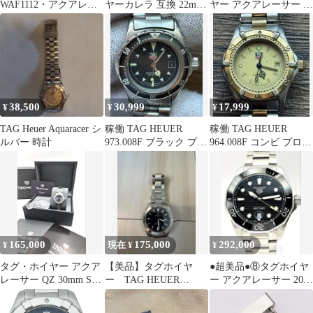
WAF1112・アクアレー
ヤーカレラ 互換 22mm
ヤー アクアレーサー ク
サー①コマ
腕時計
ロノグラフ CR2111A
38,500
30,999
17,999
¥
¥
¥
TAG Heuer Aquaracer シ
稼働 TAG HEUER
稼働 TAG HEUER
ルバー 時計
973.008F ブラック プロ
964.008F コンビ プロフ
フェッショナル
ェッショナル 2000
165,000
175,000
292,000
¥
現在 ¥
¥
タグ・ホイヤー アクア
【美品】タグホイヤ
●超美品●⑧タグホイヤ
レーサー QZ 30mm SS/
ー TAG HEUER
ー アクアレーサー 2026
ブルーダイヤル
WAY2110.BA0928
年5月分解掃除&新品仕
上げ済み