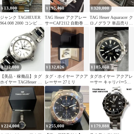
13,800
195,400
320,000
¥
¥
¥
ジャンク TAGHEUER
TAG Heuer アクアレー
TAG Heuer Aquaracer ク
964.008 2000 コンビ 箱
サーCAF2112 自動巻 ク
ロノグラフ 単品売り可
保付 ゴールド
ロノグラフ 青文字盤
能です
112,000
132,026
185,000
¥
¥
¥
【美品・稼働品】タグ
タグ・ホイヤー アクア
タグホイヤー アクアレ
ホイヤー TAGHeuer ア
レーサー 27ミリ
ーサー キャリバー5
クアレーサー WBP1411
WAY2010 自動巻き 極
美品
224,000
255,000
179,888
¥
¥
¥