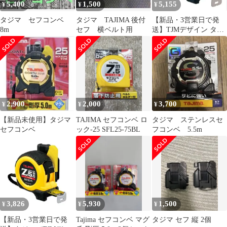
5,400
1,500
5,155
¥
¥
¥
タジマ セフコンベ
タジマ TAJIMA 後付
【新品・3営業日で発
8m
セフ 横ベルト用
送】TJMデザイン タジ
マ セフコンベＧステン
ロック２５ SFGSL25-
55BL 124338
2,900
2,000
3,700
¥
¥
¥
【新品未使用】タジマ
TAJIMA セフコンベ ロ
タジマ ステンレスセ
セフコンベ
ック-25 SFL25-75BL
フコンベ 5.5m
3,826
5,930
1,500
¥
¥
¥
【新品・3営業日で発
Tajima セフコンベ マグ
タジマ セフ 縦 2個