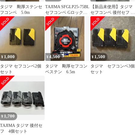
タジマ 剛厚ステンセ
TAJIMA SFGLP25-75BL
【新品未使用】タジマ
フコンベ 5.0m
セフコンベ Gロックプ
セフコンベ 後付セフ 2
ラス25 7.5m メートル
点セット
目盛 スケール コンベッ
クス セフコンベ
1,000
4,500
1,500
¥
¥
¥
タジマ セフコンベ2個
タジマ 剛厚セフコン
タジマ セフコンベ3個
セット
ベステン 6.5m
セット
1,700
¥
TAJIMA タジマ 後付セ
フ 4個セット