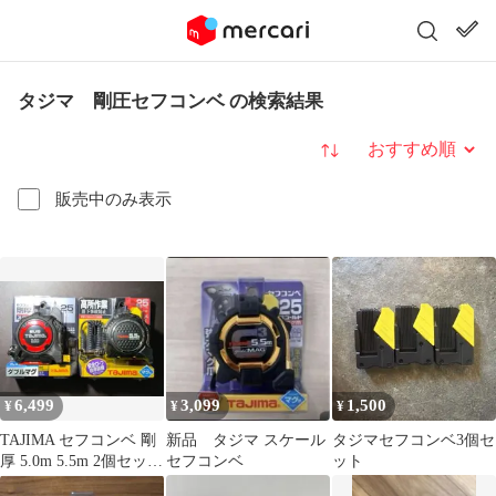
タジマ 剛圧セフコンベ の検索結果
並び替え
販売中のみ表示
6,499
3,099
1,500
¥
¥
¥
TAJIMA セフコンベ 剛
新品 タジマ スケール
タジマセフコンベ3個セ
厚 5.0m 5.5m 2個セット
セフコンベ
ット
DIY 現場作業に