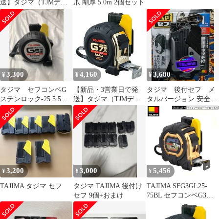
送】タジマ（TJMデザ
爪 剛厚 5.0m 2個セット
イン） セフコンベＺ
ロック２５ｍｍ
SFZL25-55BL 2920565
3,300
4,160
3,680
¥
¥
¥
タジマ セフコンベG
【新品・3営業日で発
タジマ 後付セフ メ
ステンロック-25 5.5m
送】タジマ（TJMデザ
タルバージョン 安全キ
SFGSL25-55 新品
イン） セフコンベＧ
ャッチ付 1.0kg
ロックマグ爪
SFGLM25-75BL
3350703
3,200
3,000
5,456
¥
¥
¥
TAJIMA タジマ セフ
タジマ TAJIMA 後付け
TAJIMA SFG3GL25-
セフ 9個+おまけ
75BL セフコンベG3ゴ
ールドロック-25 7.5m
メートル目盛 スケール