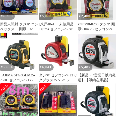
ブリスター
SFL2275BL【沖縄離島
販売不可】
6,300
5,000
2,400
¥
¥
¥
新品未開封 タジマ コン
[八戸48-4] 未使用品
knlife98-0288 タジマ 剛
ベックス 剛厚 wマ
Tajima セフコンベ マグ
厚5.0m 25 セフコンベ
グ 2種
爪
5,654
6,041
5,487
¥
¥
¥
TAJIMA SFG3GLM25-
タジマ セフコンベ ロッ
【新品・7営業日以内発
75BL セフコンベ G3ゴ
クプラス25 5.5m メー
送】【即納在庫品】
ールドロックマグ爪25
トルメモリ (SFLP25-
TJMデザイン タジマツ
7.5m メートル目盛 ス
55BL)
ール SFGSL25-75BL セ
ケール コンベックス セ
フコンベＧステンロッ
フコンベ
ク－２５ ７．５ｍ メー
トル目盛 ブリスター
SFGSL2575BL【沖縄離
島販売不可】