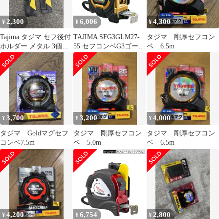
2,300
6,006
4,300
¥
¥
¥
Tajima タジマ セフ後付
TAJIMA SFG3GLM27-
タジマ 剛厚セフコン
ホルダー メタル 3個セ
55 セフコンベG3ゴール
ベ 6.5m
ット
ドロックマグ爪27 5.5m
メートル目盛 スケール
コンベックス セフコン
ベ
3,700
3,200
4,000
¥
¥
¥
タジマ Goldマグセフ
タジマ 剛厚セフコン
タジマ 剛厚セフコン
コンベ7.5m
ベ 5.0m
ベ 6.5m
4,200
6,754
2,800
¥
¥
¥