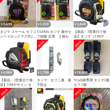
コンベックス セフコン
ベ
3,699
1,050
3,649
¥
¥
¥
タジマ スケール セフコ
TAJIMA タジマ 後付セ
【新品・3営業日で発
ンベ Gロックマグ爪25
フ樹脂 左用 ２個セッ
送】タジマ（TJMデザ
SFGLM25-75BL×1個
ト
イン） セフコンベＧ
ロックマグ爪２５
SFGLM25-55BL
3081761
4,984
1,700
10,000
¥
¥
¥
【新品・3営業日で発
タジマ、セフ二連、落
YUaN様専用 タジマ2連
送】TJMデザイン タジ
下防止
セフ 2個
マ セフコンベＧロック
プラス２５ SFGLP25-
55BL 143546