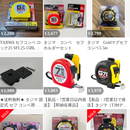
2,200
2,677
3,799
¥
¥
¥
TAJIMA セフコンベ ロ
タジマ コンベ セフ
タジマ Goldマグセフ
ック25 SFL25-55BL 新
ホルダーセット
コンベ5.5m
品未使用
1,980
3,803
3,978
¥
¥
¥
★送料無料★ タジマ 固
【新品・7営業日以内発
【新品・3営業日で発
定式 セフ コンベ用 ア
送】【即納在庫品】
送】タジマ（TJMデザ
ルミ削り出し ブラック
TJMデザイン タジマツ
イン） セフコンベＧ
アルマイト
ール SFL22-75BL セフ
ロックー２５メー
コンベロック－２２
SFGL25-75BL 2920484
７．５ｍ メートル目盛