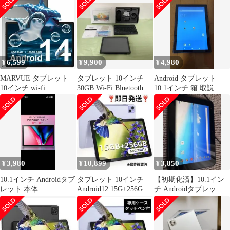
6,599
9,900
4,980
¥
¥
¥
MARVUE タブレット
タブレット 10インチ
Android タブレット
10インチ wi-fi
30GB Wi-Fi Bluetooth
10.1インチ 箱 取説 付
8GB+128GB+1TB拡張
6200mAh
属品等 完備
3,980
10,899
3,850
¥
¥
¥
10.1インチ Androidタブ
タブレット 10インチ
【初期化済】10.1イン
レット 本体
Android12 15G+256G
チ Androidタブレット
LTE+WIFI
体