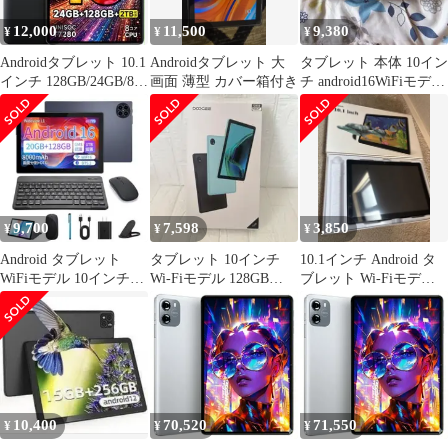
12,000
11,500
9,380
¥
¥
¥
Androidタブレット 10.1
Androidタブレット 大
タブレット 本体 10イン
インチ 128GB/24GB/8コ
画面 薄型 カバー箱付き
チ android16WiFiモデル
アCPU
未使用品
9,700
7,598
3,850
¥
¥
¥
Android タブレット
タブレット 10インチ
10.1インチ Android タ
WiFiモデル 10インチ
Wi-Fiモデル 128GB
ブレット Wi-Fiモデル
128GB 付属品付き
9GBRAM ブルー
箱付き 動作確認済
10,400
70,520
71,550
¥
¥
¥