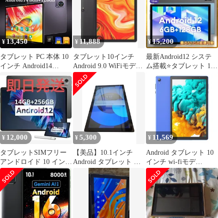
13,450
11,888
15,200
¥
¥
¥
タブレット PC 本体 10
タブレット10インチ
最新Android12 システ
インチ Android14
Android 9.0 WiFiモデル
ム搭載⭐タブレット 10
8GB+128GB Wi-Fi 格安
RAM2GB
インチ wi-fiモデル
タブレット IPS液晶 軽
量 在宅ワーク 子供 キ
ッズ 初心者 色可選
12,000
5,300
11,569
¥
¥
¥
タブレットSIMフリー
​【美品】10.1インチ
Android タブレット 10
アンドロイド 10 インチ
Android タブレット 本
インチ wi-fiモデ
GMS認証 顔認証 8コア
体 Wi-Fiモデル 32GB 付
ル,32GB+1TB TF拡
属品多数
張,1280*800 IPS HD 画
面 ブルー