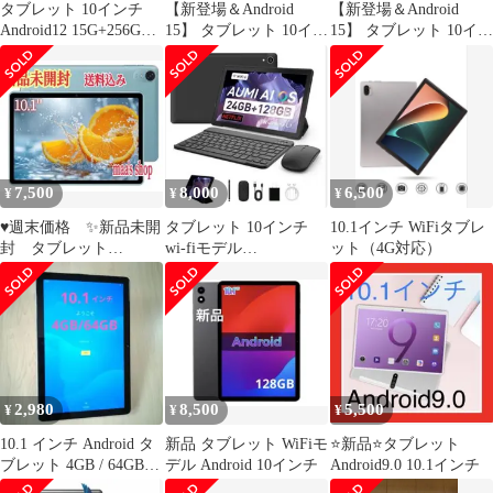
タブレット 10インチ
【新登場＆Android
【新登場＆Android
Android12 15G+256G
15】 タブレット 10イン
15】 タブレット 10イン
LTE+WIFI
チ wi-fiモデル タブレッ
チ wi-fiモデル タブレッ
ト Android 薄型 軽量
ト Android 薄型 軽量
12GB(4+8)+64GB 高性
12GB(4+8)+64GB 高性
能 8コアCPU アンドロ
能 8コアCPU アンドロ
イドタブレット 大画面
イドタブレット 大画面
6000mAh大容量バッテ
6000mAh大容量バッテ
リー Type- 0fa4e250
リー Type-C充電 WiFie
7,500
8,000
6,500
¥
¥
¥
♥週末価格 ✨新品未開
タブレット 10インチ
10.1インチ WiFiタブレ
封 タブレット
wi-fiモデル
ット（4G対応）
Android15 10インチ
24GB+128GB+1TB-TF
Wi-Fi
拡張
2,980
8,500
5,500
¥
¥
¥
10.1 インチ Android タ
新品 タブレット WiFiモ
⭐️新品⭐️タブレット
ブレット 4GB / 64GB
デル Android 10インチ
Android9.0 10.1インチ
動作確認済み