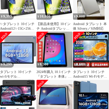
9,399
10,000
9,000
¥
¥
¥
✨タブレット 10インチ
【新品未使用】10イン
Android タブレット 本
Android12✨15G+256G
チ Androidタブレットセ
体 Silvery／SIM対応
LTE+WIFI
ット 15GB+256GB
9,299
8,500
8,680
¥
¥
¥
タブレット 10インチ
2024年購入 10.1インチ
タブレット 10インチ
wi-fiモデル
『タブレット 本体』
Android15 Wi-Fiモデル
8GB+128GB+1TB拡張
※Android アンドロイ
IPS画面 限定１
ド