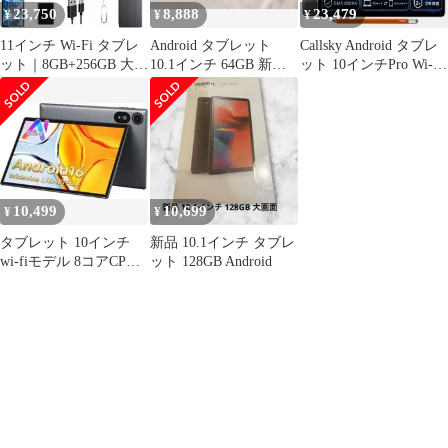
23,750
8,888
23,479
¥
¥
¥
11インチ Wi-Fi タブレ
Android タブレット
Callsky Android タブレ
ット｜8GB+256GB 大容
10.1インチ 64GB 新品
ット 10インチPro Wi-Fi
量メモリ｜FHD
未開封
モデル 16GB+128GB
1920*1200 高輝度ディ
2TB拡張可能 タッチペ
スプレイ｜オクタコア
ン付き
CPU｜7850mAh 超長時
間駆動｜Widevine L1認
証 (Netflix/YouTube HD
対応)｜顔 1341c09d
10,499
10,699
¥
¥
タブレット 10インチ
新品 10.1インチ タブレ
wi-fiモデル 8コアCPU
ット 128GB Android
24GB+64GB