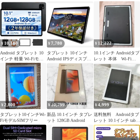
未開封
IPS画面 限定１
き
10,180
7,780
12,222
¥
¥
¥
Android タブレット 10
タブレット 10インチ
10.1インチ Androidタブ
インチ 軽量 Wi-Fiモデ
Android IPSディスプレ
レット 本体 Wi-Fi専
ル 12GB+128
イ
用タブレット
2,800
10,799
4,999
¥
¥
¥
タブレット10インチWi-
新品 10.1インチ タブレ
送料無料 Androidタブ
FiモデルSIMフリー
ット 128GB Android
レット 10.1インチ tablet
pc