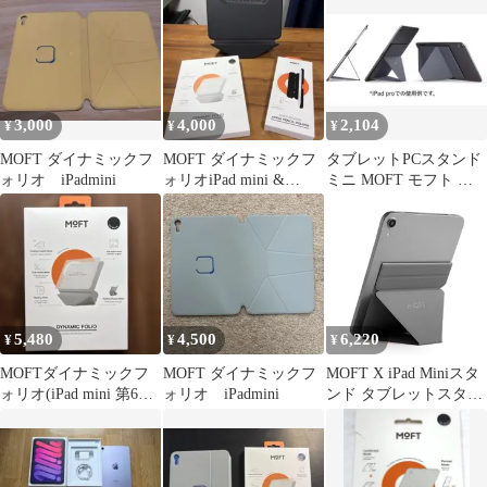
能 折りたたみ式 iPad
Mini 7.9インチ対応
3,000
4,000
2,104
¥
¥
¥
MOFT ダイナミックフ
MOFT ダイナミックフ
タブレットPCスタンド
ォリオ iPadmini
ォリオiPad mini &
ミニ MOFT モフト グ
Pencilホルダーセット
レー MS008 新品 7.9
5,480
4,500
6,220
¥
¥
¥
MOFTダイナミックフ
MOFT ダイナミックフ
MOFT X iPad Miniスタ
ォリオ(iPad mini 第6世
ォリオ iPadmini
ンド タブレットスタン
代/A17)
ド iPad mini6対応
7.9~9.7インチ対応 【リ
ニューアル版】 極薄 超
軽量 折りたたみ 角度調