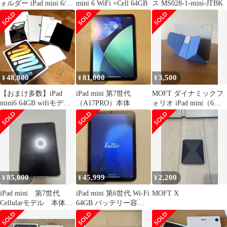
ォルダー iPad mini 6/7
mini 6 WiFi +Cell 64GB
ス MS028-1-mini-JTBK
対応
48,800
81,000
3,500
¥
¥
¥
【おまけ多数】iPad
iPad mini 第7世代
MOFT ダイナミックフ
mini6 64GB wifiモデル
（A17PRO）本体
ォリオ iPad mini（6〜7
バッテリー90%
世代）用ケース
85,000
45,999
2,200
¥
¥
¥
iPad mini 第7世代
iPad mini 第6世代 Wi-Fi
MOFT X
Cellularモデル 本体
64GB バッテリー容量
MOFTスタンド付き
89%