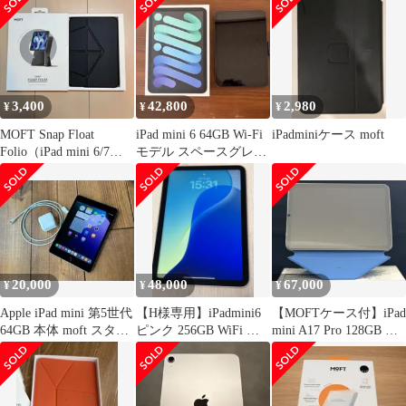
3,400
42,800
2,980
¥
¥
¥
MOFT Snap Float
iPad mini 6 64GB Wi-Fi
iPadminiケース moft
Folio（iPad mini 6/7）
モデル スペースグレイ
ブラック
付属品完備
20,000
48,000
67,000
¥
¥
¥
Apple iPad mini 第5世代
【H様専用】iPadmini6
【MOFTケース付】iPad
64GB 本体 moft スタン
ピンク 256GB WiFi バ
mini A17 Pro 128GB Wi-
ド付
ッテリー94%
Fi