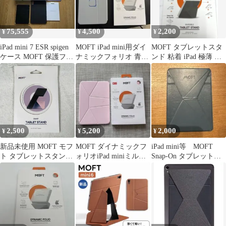
整可能 収納便利 持ち運
び便利（グレー）ym
d9ac0e0a
75,555
4,500
2,200
¥
¥
¥
iPad mini 7 ESR spigen
MOFT iPad mini用ダイ
MOFT タブレットスタ
ケース MOFT 保護フィ
ナミックフォリオ 青
ンド 粘着 iPad 極薄 超
ルム付き
グレー
軽量 7.9～9.7インチ
2,500
5,200
2,000
¥
¥
¥
新品未使用 MOFT モフ
MOFT ダイナミックフ
iPad mini等 MOFT
ト タブレットスタンド
ォリオiPad miniミルキ
Snap-On タブレットス
TABLET STAND iPad
ーピンク×カカオブラウ
タンド
mini Pro / 第6世代 タブ
ン
レットスタンド SNAP
ON ピンク MS008M-1-
PK