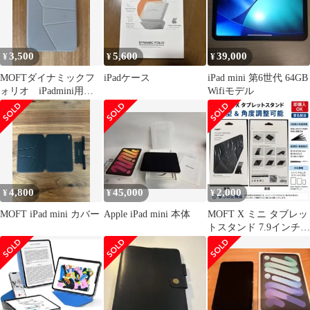
軽量 折りたたみ 角度調
整可能 収納便利 持ち運
び便利（グレー）
3,500
5,600
39,000
¥
¥
¥
MOFTダイナミックフ
iPadケース
iPad mini 第6世代 64GB
ォリオ iPadmini用
Wifiモデル
グレー ブルー
4,800
45,000
2,000
¥
¥
¥
MOFT iPad mini カバー
Apple iPad mini 本体
MOFT X ミニ タブレッ
トスタンド 7.9インチ以
下対応 超薄型