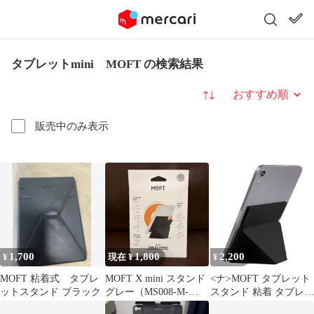
タブレットmini MOFT の検索結果
並び替え
販売中のみ表示
1,700
1,800
2,200
¥
現在 ¥
¥
MOFT 粘着式 タブレ
MOFT X mini スタンド
<ナ>MOFT タブレット
ットスタンド ブラック
グレー（MS008-M-
スタンド 粘着 タブレッ
GRY-01）
トホルダー 角度調整可