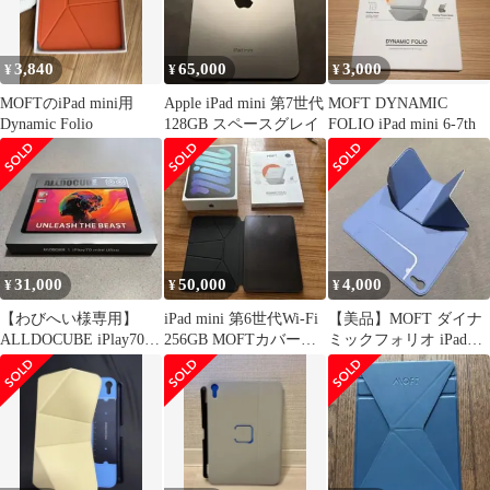
3,840
65,000
3,000
¥
¥
¥
MOFTのiPad mini用
Apple iPad mini 第7世代
MOFT DYNAMIC
Dynamic Folio
128GB スペースグレイ
FOLIO iPad mini 6-7th
31,000
50,000
4,000
¥
¥
¥
【わびへい様専用】
iPad mini 第6世代Wi-Fi
【美品】MOFT ダイナ
ALLDOCUBE iPlay70
256GB MOFTカバー付
ミックフォリオ iPad
mini Ultra
き
mini 7 / 6 用カバー