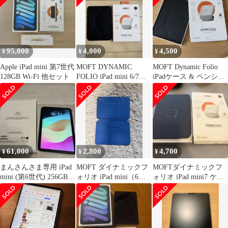
95,000
4,000
4,500
¥
¥
¥
Apple iPad mini 第7世代
MOFT DYNAMIC
MOFT Dynamic Folio
128GB Wi-Fi 他セット
FOLIO iPad mini 6/7用
iPadケース & ペンシル
ブラック
ホルダー黒
61,000
2,800
4,700
¥
¥
¥
まんさんさま専用 iPad
MOFT ダイナミックフ
MOFTダイナミックフ
mini (第6世代) 256GB
ォリオ iPad mini（6〜7
ォリオ iPad mini7 ケー
Wi-Fi
世代）用ケース
ス