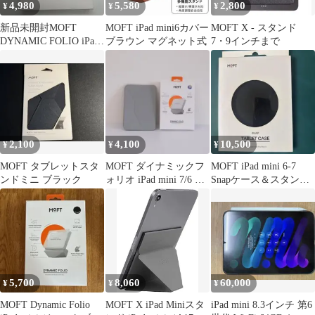
4,980
5,580
2,800
¥
¥
¥
新品未開封MOFT
MOFT iPad mini6カバー
MOFT X - スタンド
DYNAMIC FOLIO iPad
ブラウン マグネット式
7・9インチまで
mini 6-7th
2,100
4,100
10,500
¥
¥
¥
MOFT タブレットスタ
MOFT ダイナミックフ
MOFT iPad mini 6-7
ンドミニ ブラック
ォリオ iPad mini 7/6 ケ
Snapケース＆スタンド
ース
セット
5,700
8,060
60,000
¥
¥
¥
MOFT Dynamic Folio
MOFT X iPad Miniスタ
iPad mini 8.3インチ 第6