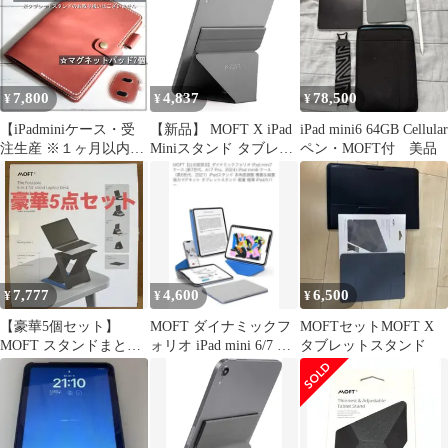
トブラック MS028-1-
mini-JTBK 未使用 送料
無料
7,800
4,837
78,500
¥
¥
¥
【iPadminiケース・受
【新品】 MOFT X iPad
iPad mini6 64GB Cellular
注生産 ※１ヶ月以内に
Miniスタンド タブレッ
ペン・MOFT付 美品
製作発送※】MOFTマ
トスタンド iPad mini6
グパッドmini埋め込み
対応 7.9~9.7インチ対応
式 ※マグパッド2個
【リニューアル版】 極
※MOFT X タブレット
薄 超軽量 折りたたみ
スタンド別売り ☆
角度調整可能 収納便利
本革 イタリアンレザ
持ち運び便利（グレ
ー ブルガロ
ー） 1
7,777
4,600
6,500
¥
¥
¥
BLUGARO
【豪華5個セット】
MOFT ダイナミックフ
MOFTセットMOFT X
MOFT スタンドまとめ
ォリオ iPad mini 6/7 ケ
タブレットスタンド
売り（Z / スタンダード
ース
/ ミニ）