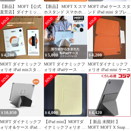
【新品】 MOFT【公式
【新品】 MOFT X スマ
MOFT iPad ケース スタ
直営店】ダイナミック
ホスタンド スマホホル
ンド iPad mini タブレッ
フォリオ iPad mini7 ケ
ダー スキミング防止カ
ト グレー
ース (第7世代、A17
ードケース iPhoneSE
Pro、2024) iPad mini6
iPhone11 iPhone12
ケース（第6世代、
iPhone13 iPhone13mini
2021）iPadスタンド 多
iPhone13pro iPhone13
角度調整 横置＆縦置 強
promax など/Androi 0
力マグネット タブレッ
4,700
5,000
4,200
¥
¥
¥
トスタンド 軽量 1
MOFT ダイナミックフ
MOFT ダイナミックフ
MOFTダイナミックフ
ォリオ iPad minスタン
ォリオ iPadケース オ
ォリオ iPad mini ケース
ド＋専用ペンシルホル
レンジ × サンドベー
ダー
ジュ
10,050
4,000
4,420
¥
¥
¥
MOFT ダイナミックフ
【iPad mini】MOFTダ
【 新品 未開封 】
ォリオ＆ケース iPad
イナミックフォリオ イ
MOFT MOFT X Snapタ