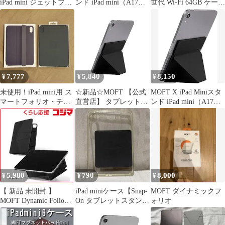
iPad mini ジェットブラ
ンド iPad mini（A17
世代 Wi-Fi 64GB ケース
ック
Pro）タブレットスタン
付き
ド (2024年) 超薄型 多角
度調整 [アップグレー
ド版/マグネット式] ミ
ニ6 (2021年)対応 7.9イ
ンチ~9.7インチに対応
軽量 折り畳み式 コンパ
7,777
5,840
8,150
¥
¥
¥
as
未使用！iPad mini用 ス
☆新品☆MOFT 【公式
MOFT X iPad Miniスタ
マートフォリオ・チャ
直営店】 タブレットス
ンド iPad mini（A17
コールグレイ
タンド 粘着 タブレット
Pro）タブレットスタン
ホルダー 角度調整可能
ド (2024年) 超薄型 多角
折りたたみ式 iPad Mini
度調整 [アップグレー
7.9インチ対応 ポータブ
ド版/マグネット式] ミ
ル マグネット内蔵 極薄
ニ6 (2021年)対応 7.9イ
軽量 収納便利 持ち運び
ンチ~9.7インチに対応
便利 卓上 縦置き 横置
軽量 折り畳み式 コンパ
5,980
790
8,000
¥
¥
¥
き 5ca6bd89
ts
【 新品 未開封 】
iPad miniケース【Snap-
MOFT ダイナミックフ
MOFT Dynamic Folio
On タブレットスタンド
ォリオ
8.3インチ iPad mini(67
用マグシールつき】
世代)用カバー ジェッ