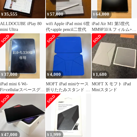
35,555
57,000
64,000
¥
¥
¥
ALLDOCUBE iPlay 80
wifi Apple iPad mini 6世
iPad Air M1 第5世代
mini Ultra
代+apple pencil二世代
MM9P3J/A フィルム+カ
バー+MOFT付き
37,000
4,000
1,680
¥
¥
¥
iPad mini 6 Wi-
MOFT iPad miniケース
MOFT X モフト iPad
Fi+cellularスペースグレ
折りたたみスタンド ブ
Miniスタンド
ー 64GB
ルー
47,000
1,999
¥
¥