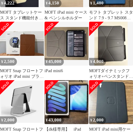
4,222
4,150
1,480
¥
¥
¥
MOFT タブレットケー
MOFT iPad mini ケース
モフト タブレット スタ
ス スタンド機能付き
& ペンシルホルダー
ンド 7.9 - 9.7 MS008M-
ダイナミックフォリオ
1-BU ブルー
2,500
45,000
4,000
¥
¥
¥
MOFT Snap フロートフ
iPad mini6
MOFTダイナミックフ
ォリオ iPad mini ブラウ
ォリオ+ペンスタンド
ン
iPad mini
2,000
43,000
2,000
¥
¥
¥
MOFT Snap フロートフ
【dk様専用】 iPad
MOFT iPad mini用ケー