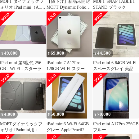
MOFT ダイナミックフ
【値下げ】新品未開封
MOFT SNAP TABLET
ォリオ iPad mini（A17
MOFT Dynamic Folio
STAND ブラック
Pro）用
iPad mini用
49,000
69,000
44,500
¥
¥
¥
iPad mini 第6世代 256
iPad mini7 A17Pro
iPad mini 6 64GB Wi-Fi
GB - Wi-Fi - スターライ
128GB Wi-Fi スターラ
スペースグレイ 美品
ト
イト 美品
おまけ付
4,000
50,000
70,000
¥
¥
¥
MOFTダイナミックフ
iPad mini6 Wi-Fi 64GB
iPad mini A17Pro 256GB
ォリオ iPadmini用 + ペ
グレー ApplePencil2
ブルー
ンホルダー 箱無し