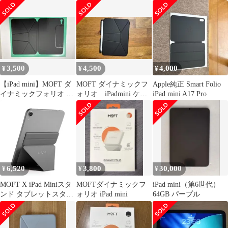
mini 第6世代
エロー×ブルー
ブレットスタンド・ミ
ニ MS008M1GY 未使用
送料無料
3,500
4,500
4,000
¥
¥
¥
【iPad mini】MOFT ダ
MOFT ダイナミックフ
Apple純正 Smart Folio
イナミックフォリオ ケ
ォリオ iPadmini ケー
iPad mini A17 Pro
ース
ス ブラック おまけつ
き
6,520
3,800
30,000
¥
¥
¥
MOFT X iPad Miniスタ
MOFTダイナミックフ
iPad mini（第6世代）
ンド タブレットスタン
ォリオ iPad mini
64GB パープル
ド iPad mini6対応
7.9~9.7インチ対応 【リ
ニューアル版】 極薄 超