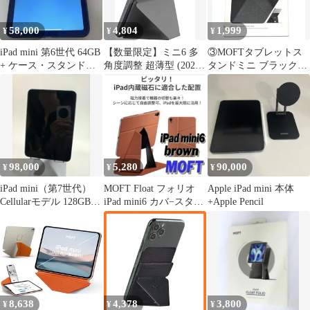
58,000
4,804
1,999
¥
¥
¥
iPad mini 第6世代 64GB
【数量限定】ミニ6 多
③MOFTタブレットス
+ ケース・スタンド・
角度調整 超薄型 (2021
タンドミニ ブラック
フィルム セット
年)対応 (2024年) 7.9イ
Tablet Stand mini
ンチ~9.7インチに対応
Pro）タブレットスタン
ド mini（A17 軽量 iPad
折り畳み式 iPad Miniス
タンド コンパクト収納
X (グレー) MOFT
98,000
5,280
90,000
¥
¥
¥
iPad mini（第7世代）
MOFT Float フォリオ
Apple iPad mini 本体
Cellularモデル 128GB
iPad mini6 カバ−スタン
+Apple Pencil
ペンシル付き
ド ブラウン
8,638
4,378
3,800
¥
¥
¥