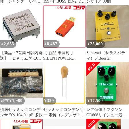
体 ジャンク リペア
1997年 BOSS BD-2 ミン
ンサ 104 30個
品
トコンディション☆
2,655
8,487
25,000
¥
¥
¥
【新品・7営業日以内発
【 新品 未開封 】
Sarasvati（サラスバテ
送】ＴＤＫラムダ CC6-
SILENTPOWER
ィ）／Booster
0312DF-E DC－DCコン
iDefender＋ Type A Type
バータ CC－Eシリーズ
A SLPIDEFENDERAA
CC6 CC60312DFE【沖
未使用 送料無料
縄離島販売不可】
1,980
330
17,500
現在 ¥
¥
¥
積層セラミックコンデ
セラミックコンデンサ
レア個体!! マクソン
ンサ 50v 104 0.1μF 多数
ー 電解コンデンサ 1個
OD808リイシュー最初
入り
期