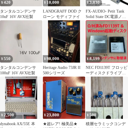
420
10,000
3,030
¥
¥
¥
タンタルコンデンサ
LANDGRAFF DOD ク
FX-AUDIO- Petit Tank
10uF 16V AVX社製
ローン モディファイ
Solid State DC電源ノイ
ズクリーナー・バルク
キャパシタ 延長ケーブ
ル型 出力プラグ外径
5.5mm 内径2.1/2.5mm両
対応 商品コードH279
550
98,000
8,199
¥
¥
¥
タンタルコンデンサ
Heritage Audio 73JR II
NEC FD1139T フロッピ
100uF 16V AVX社製
500シリーズ
ーディスクドライブ
Windows起動ディスク
2,500
23,800
500
¥
¥
¥
dynabook AX/55E 本
★超レア! 極美品★
積層セラミックコンデ