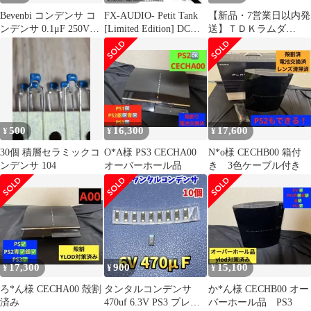
Bevenbi コンデンサ コ
FX-AUDIO- Petit Tank
【新品・7営業日以内発
ンデンサ 0.1μF 250V
[Limited Edition] DC電
送】ＴＤＫラムダ
PB/TL用
源ノイズクリーナー・
CC10-0503SF-E DC－
バルクキャパシタ 延長
DCコンバータ CC－Eシ
ケーブル型 出力プラグ
リーズ CC10
外径5.5mm 内径
CC100503SFE【沖縄離
2.1/2.5mm両対応 商品
島販売不可】
コードH261
500
16,300
17,600
¥
¥
¥
30個 積層セラミックコ
O*A様 PS3 CECHA00
N*o様 CECHB00 箱付
ンデンサ 104
オーバーホール品
き 3色ケーブル付き
17,300
900
15,100
¥
¥
¥
ろ*ん様 CECHA00 殻割
タンタルコンデンサ
か*ん様 CECHB00 オー
済み
470uf 6.3V PS3 プレス
バーホール品 PS3