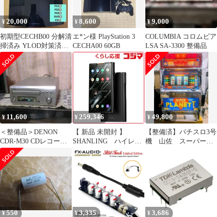
20,000
8,600
9,000
¥
¥
¥
初期型CECHB00 分解清
エ*ン様 PlayStation 3
COLUMBIA コロムビア
掃済み YLOD対策済み
CECHA00 60GB
LSA SA-3300 整備品
日本製
11,600
259,346
49,800
¥
¥
¥
＜整備品＞DENON
【 新品 未開封 】
【整備済】パチスロ3号
CDR-M30 CDレコーダ
SHANLING ハイレゾ
機 山佐 スーパープ
ー +リモコンと取説
プレーヤー ［6GB］
ラネット 青パネル実
SH-M8T 未使用 送料無
機 レトロ レア
料
550
3,335
3,686
¥
¥
¥