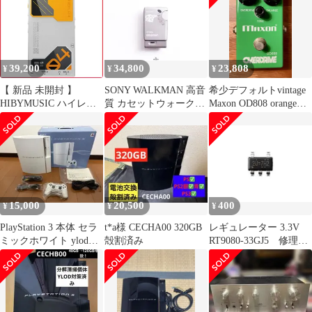
39,200
34,800
23,808
¥
¥
¥
【 新品 未開封 】
SONY WALKMAN 高音
希少デフォルトvintage
HIBYMUSIC ハイレゾ
質 カセットウォークマ
Maxon OD808 orangeタ
ポータブルプレーヤー
ン WM-EX606 グレー
ンタル
R4ORANGE 未使用 送
料無料
15,000
20,500
400
¥
¥
¥
PlayStation 3 本体 セラ
t*a様 CECHA00 320GB
レギュレーター 3.3V
ミックホワイト ylod対
殻割済み
RT9080-33GJ5 修理
策 320GB
DIY 電子工作