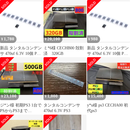
テ３ プロードライザ
1,780
20,100
980
¥
¥
¥
新品 タンタルコンデン
ミ*6様 CECHB00 殻割
新品 タンタルコンデン
サ 470uf 6.3V 10個 PS3
済 320GB
サ 470uf 6.3V 10個 PS3
プレステ３
プレステ３
23,100
1,000
15,400
¥
¥
¥
ジ*ン様 初期PS3 1台で
タンタルコンデンサ
y*u様 ps3 CECHA00 初
PSからPS3まで
470uf 6.3V PS3
代ps3
CECHA00 殻割済み
PS2も