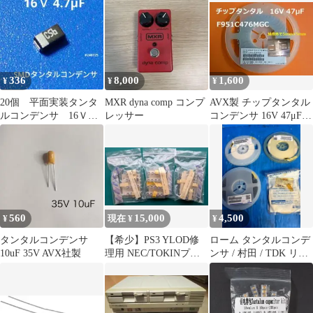
336
8,000
1,600
¥
¥
¥
20個 平面実装タンタ
MXR dyna comp コンプ
AVX製 チップタンタル
ルコンデンサ 16Ｖ
レッサー
コンデンサ 16V 47μF
4.7μF
25個セット
560
15,000
4,500
¥
現在 ¥
¥
タンタルコンデンサ
【希少】PS3 YLOD修
ローム タンタルコンデ
10uF 35V AVX社製
理用 NEC/TOKINプロ
ンサ / 村田 / TDK リー
ードライザ 純正3種セ
ル4巻セット＋おまけ
ット