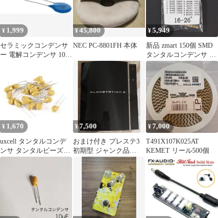
1,999
45,800
5,949
¥
¥
¥
セラミックコンデンサ
NEC PC-8801FH 本体
新品 zmart 150個 SMD
ー 電解コンデンサ 100
タンタルコンデンサ ア
個入り パッチ電解極性
ソートキット 1uf-220uf
青色
ABケース タンタルコ
ンデンサセット 1UF
2.2UF 4.7UF 10UF 47UF
積層セラミック 電解 表
面実装部品 SMD部品
ESR キット チップ 静
1,670
7,500
7,000
¥
¥
¥
電容
uxcell タンタルコンデ
おまけ付き プレステ3
T491X107K025AT
ンサ タンタルビーズコ
初期型 ジャンク品
KEMET リール500個
ンデンサ 22uF 16V
CECHA00 60GB YLOD
ラジアルディップ 20
個入り