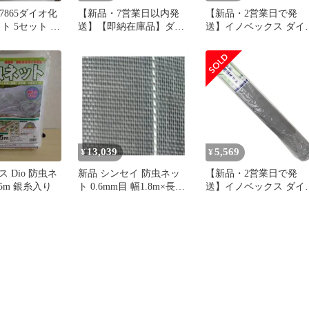
7865ダイオ化
【新品・7営業日以内発
【新品・2営業日で発
ト 5セット ダ
送】【即納在庫品】ダイ
送】イノベックス ダイ
ャインスーパ
オ化成 413107 農園芸用
化成 お徳用防虫網 1818
減農薬 無農薬
寒冷紗 遮光率22％ 1．
91CMX30M ブラック
 N4700 農
35m×5m 白 Dio ダイオ寒
冷紗 イノベックス リビ
ングソリューション部 ネ
ット資材【沖縄離島販売
不可】
13,039
5,569
¥
¥
 Dio 防虫ネ
新品 シンセイ 防虫ネッ
【新品・2営業日で発
×5m 銀糸入り
ト 0.6mm目 幅1.8m×長さ
送】イノベックス ダイ
20m
化成 お徳用防虫網 1818
91CMX30M WGY