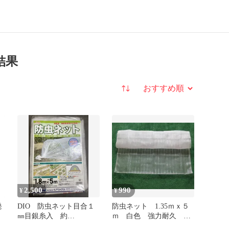
結果
並び替え
2,500
990
¥
¥
発
DIO 防虫ネット目合１
防虫ネット 1.35ｍｘ５
イ
㎜目銀糸入 約
ｍ 白色 強力耐久 在
ネ
1.8m×5m 数量限定
庫多数