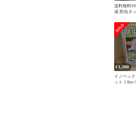
送料無料S9
成 防虫ネッ
イオサンシ
ーソフト 
栽培 防虫対策
具 未使用
1,300
¥
イノベックス
ット 1.8m