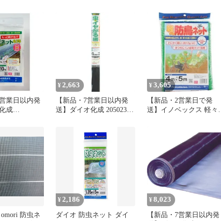
40932 菜園用防
久 在庫多数
90% 1.5m×20m 400855
．75mm目 1．
ブルー 0．75mm
白菜等葉物野菜 露
【沖縄離島販
2,663
3,605
¥
¥
4営業日以内発
【新品・7営業日以内発
【新品・2営業日で発
化成
送】ダイオ化成 205023
送】イノベックス 軽々
40802 菜園用防
網戸張替え用防虫網 虫の
虫ネット 10mm目 緑
．75mm目 1．
イヤがる網 ２０メッシュ
4×5m
 ブルー 0．
幅９０ｃｍ×長さ２ｍ ブ
IO 白菜等葉物
ラック Dio イノベックス
が細かい【沖縄
リビングソリューション
可】
部 薬剤と網目のダブル効
果 網戸用防虫網 TR【沖
縄離島販売不可】
2,186
8,023
¥
¥
mori 防虫ネ
ダイオ 防虫ネット ダイ
【新品・7営業日以内発