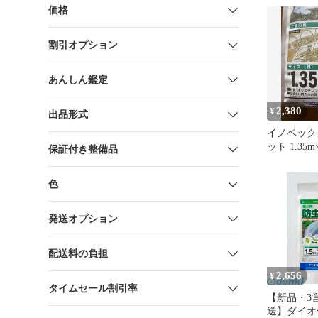
価格
割引オプション
あんしん鑑定
2,380
¥
出品形式
イノベックス
ット 1.35m
保証付き整備品
色
発送オプション
配送料の負担
2,656
¥
タイムセール割引率
【新品・3
送】ダイオ