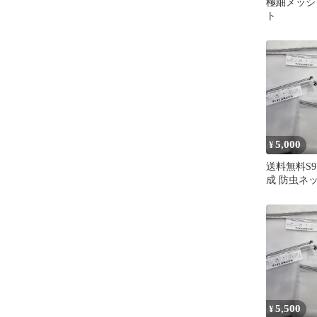
極細メッシ
ト
5,000
¥
送料無料S9
成 防虫ネッ
イオサンシ
ーソフト 
栽培 防虫対策
具 未使用
5,500
¥