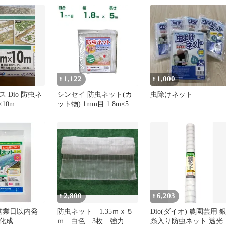
ット N－3330 1．8X5m
Dio サンシャインソフ
白菜等葉物野菜 ホウレ
ソウ 防虫シート【沖縄
島販売不可】
1,122
1,000
¥
¥
 Dio 防虫ネ
シンセイ 防虫ネット(カ
虫除けネット
×10m
ット物) 1mm目 1.8m×5m
(農業用)(園芸用)(農業資
材)(家庭菜園)(防虫網)(虫
よけネット)(トンネル)
(180cm)
2,800
6,203
¥
¥
営業日以内発
防虫ネット 1.35ｍｘ５
Dio(ダイオ) 農園芸用 
化成
ｍ 白色 3枚 強力耐
糸入り防虫ネット 透光