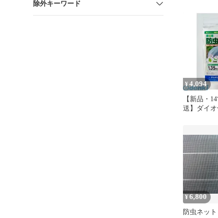
除外キーワード
49602562
虫ネット 0
5m×10m 
目 Dio 
地の小松菜
売不可】
4,094
¥
【新品・1
送】ダイオ
49602562
虫ネット 0
35m×10m
75mm目 D
野菜 網目
離島販売不
6,800
¥
防虫ネット o