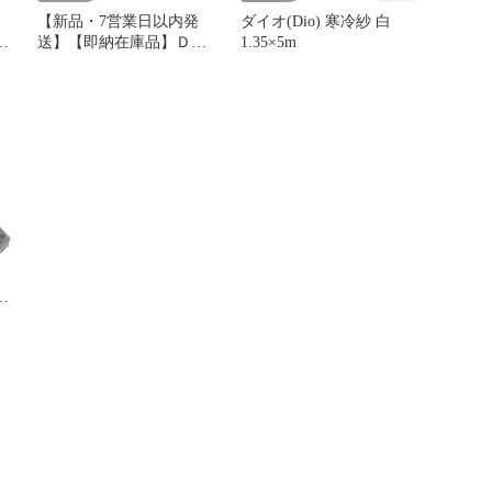
【新品・7営業日以内発
ダイオ(Dio) 寒冷紗 白
オ
送】【即納在庫品】Ｄｉ
1.35×5m
ｏ 241281 防虫ネット
１．３５Ｘ１０ｍ 透明
ダイオ化成 イノベックス
リビングソリューション
部 Chemicals【沖縄離島販
売不可】
オ