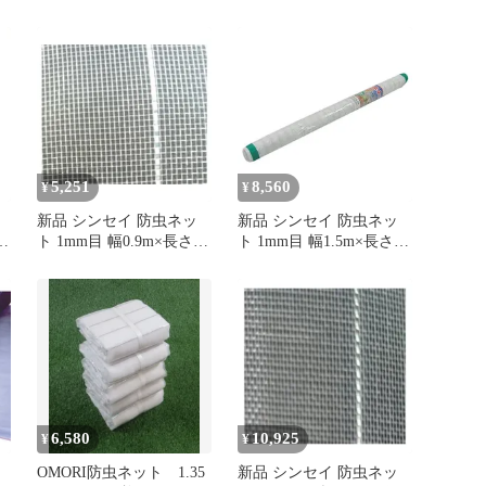
ビギナー虫よけネット
イオサンシャインスーパ
１．３５ｍＸ３ｍ
ーソフト 減農薬 無農薬
栽培 防虫対策 N4700 農
具 未使用
5,251
8,560
¥
¥
新品 シンセイ 防虫ネッ
新品 シンセイ 防虫ネッ
防
ト 1mm目 幅0.9m×長さ
ト 1mm目 幅1.5m×長さ
50m
20m
6,580
10,925
¥
¥
OMORI防虫ネット 1.35
新品 シンセイ 防虫ネッ