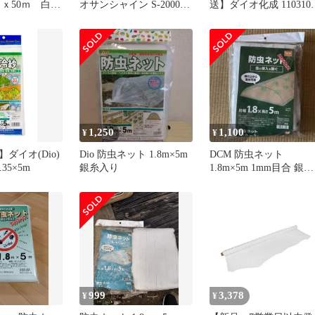
ｍｘ50ｍ 白
オサンシャイン S-2000
送】ダイオ化成 110310
久 在庫多数
目合1mm 1.35x5m
ダイオネットP 18メッ
ュ 91cm×30m ブラック
Dio 防虫網 イノベック
リビングソリューショ
部【沖縄離島販売不可
1,250
1,100
¥
¥
ダイオ(Dio)
Dio 防虫ネット 1.8m×5m
DCM 防虫ネット
35×5m
銀糸入り
1.8m×5m 1mm目合 銀糸
入り
999
3,378
¥
¥