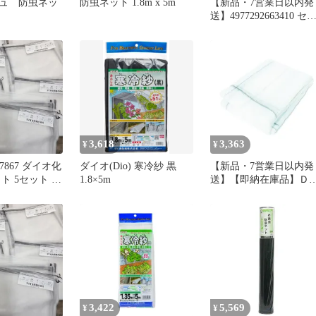
ュ 防虫ネッ
防虫ネット 1.8m x 5m
【新品・7営業日以内発
送】4977292663410 セ
ティ－3 防虫ネット 目
1mm 1．35MX10M【沖
離島販売不可】
3,618
3,363
¥
¥
7867 ダイオ化
ダイオ(Dio) 寒冷紗 黒
【新品・7営業日以内発
ト 5セット ダ
1.8×5m
送】【即納在庫品】Ｄ
ャインスーパ
ｏ 241298 防虫ネット
減農薬 無農薬
１．８Ｘ５ｍ 透明 ダイ
 N4700 農
オ化成 イノベックス リ
ビングソリューション
Chemicals【沖縄離島販
不可】
3,422
5,569
¥
¥