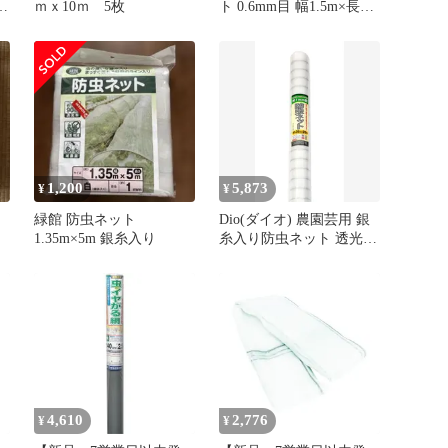
ｍｘ10ｍ 5枚
ト 0.6mm目 幅1.5m×長さ
シ
20m
ス
ン
】
1,200
5,873
¥
¥
緑館 防虫ネット
Dio(ダイオ) 農園芸用 銀
1.35m×5m 銀糸入り
糸入り防虫ネット 透光率
90% 1.35m×20m 417648
4,610
2,776
¥
¥