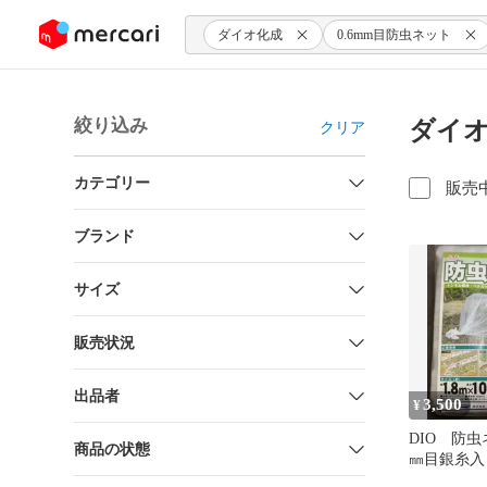
ンツにスキップ
ダイオ化成
0.6mm目防虫ネット
絞り込み
ダイオ
クリア
カテゴリー
販売
ブランド
サイズ
販売状況
出品者
3,500
¥
DIO 防
商品の状態
㎜目銀糸入
1.8m×10