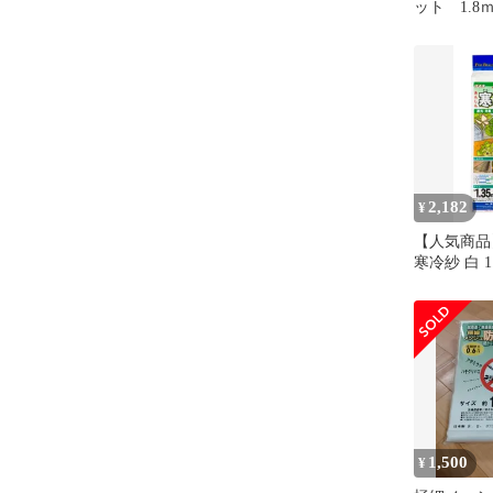
ット 1.8
色 強力耐
2,182
¥
【人気商品】
寒冷紗 白 1.
1,500
¥