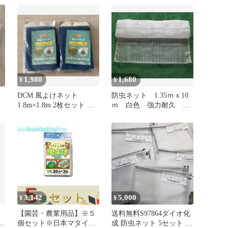
ト
ン
離
1,980
1,680
¥
¥
DCM 風よけネット
防虫ネット 1.35ｍｘ10
1.8m×1.8m 2枚セット 園
ｍ 白色 強力耐久 在
芸用
庫多数
3,142
5,000
¥
¥
銀
【園芸・農業用品】※５
送料無料S97864ダイオ化
率
個セット※日本マタイ
成 防虫ネット 5セット ダ