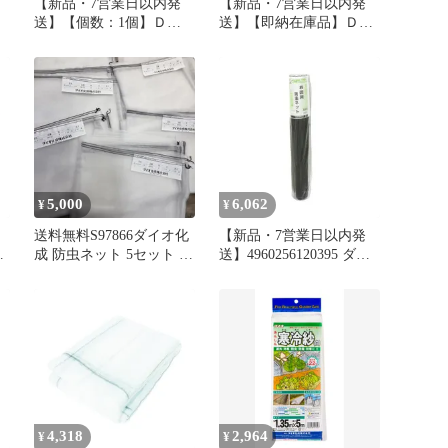
【新品・7営業日以内発
【新品・7営業日以内発
フ
送】【個数：1個】Ｄｉ
送】【即納在庫品】Ｄｉ
合
ｏ 205375 網戸張替え用
ｏ 241274 防虫ネット
縄
防虫網 虫のイヤがる網
１．３５Ｘ５ｍ 透明 ダ
２０メッシュ 幅１４０ｃ
イオ化成 イノベックス
ｍ×長さ２．５ｍ グレイ
リビングソリューション
ダイオ化成 イノベックス
部 Chemicals【沖縄離島販
グレー リビングソリュー
売不可】
ション部 アミド TR【沖
縄離島販売不可】
5,000
6,062
¥
¥
送料無料S97866ダイオ化
【新品・7営業日以内発
ｉ
成 防虫ネット 5セット ダ
送】4960256120395 ダイ
イオサンシャインスーパ
オ化成 お徳用防虫網
ーソフト 無農薬栽培 防
1818 91CMX30M ブラッ
虫対策 N4700 農具 未使
ク 網戸張替用防虫ネット
部
用
DIO DIY網戸張替向けの
売
格安防虫網 アミド張り替
え用防虫ネット【沖縄離
島販売不可】
4,318
2,964
¥
¥