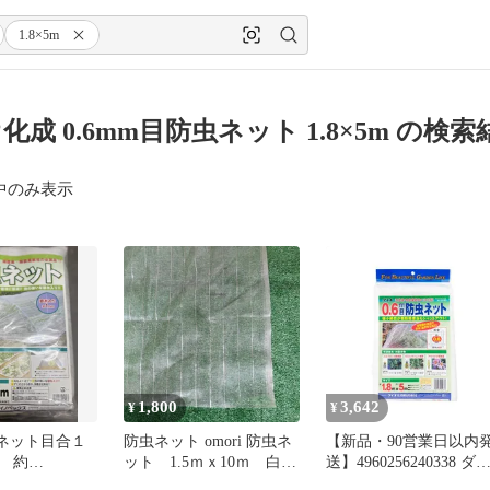
1.8×5m
化成 0.6mm目防虫ネット 1.8×5m の検索
中のみ表示
1,800
3,642
¥
¥
虫ネット目合１
防虫ネット omori 防虫ネ
【新品・90営業日以内
 約
ット 1.5ｍｘ10ｍ 白
送】4960256240338 ダ
m 数量限定
色 強力耐久 在庫多数
オ化成 0．6mm目防虫