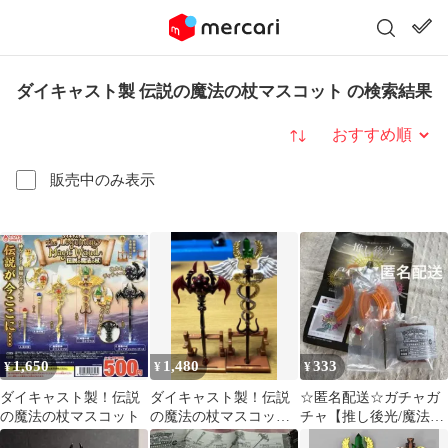
ダイキャスト製 伝説の魔法の杖マスコット の検索結果
並び替え
販売中のみ表示
1,650
1,480
333
¥
¥
¥
ダイキャスト製！伝説
ダイキャスト製！伝説
☆匿名配送☆ガチャガ
の魔法の杖マスコット
の魔法の杖マスコット2
チャ【推し後光/魔法の
2種セット
杖】新品未開封【2点セ