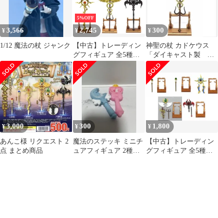
5%OFF
3,566
2,745
300
¥
¥
¥
1/12 魔法の杖 ジャンク
【中古】トレーディン
神聖の杖 カドケウス
グフィギュア 全5種セ
「ダイキャスト製 伝
ット 「ダイキャスト
説の魔法の杖」ガチャ
製!伝説の魔法の杖マス
コット」
3,000
300
1,800
¥
¥
¥
あんこ様 リクエスト 2
魔法のステッキ ミニチ
【中古】トレーディン
点 まとめ商品
ュアフィギュア 2種セ
グフィギュア 全5種セ
ット
ット 「ダイキャスト
製!伝説の魔法の杖マス
コットII」