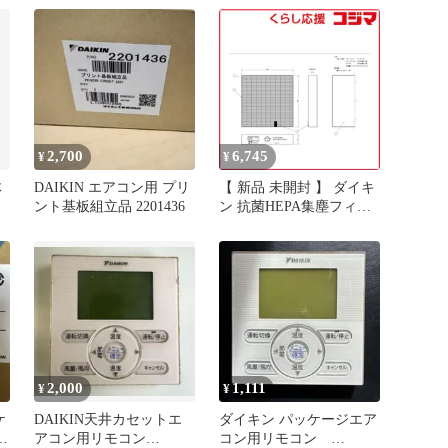
制御ユニット BSHA56A
2,700
6,745
¥
¥
体
DAIKIN エアコン用 プリ
【 新品 未開封 】 ダイキ
ント基板組立品 2201436
ン 抗菌HEPA集塵フィル
ター BAFP105A4
BAFP105A4 未使用 送料
無料
2,000
1,111
¥
¥
ケ
DAIKIN天井カセットエ
ダイキン パッケージエア
ト
アコン用リモコン
コン用リモコン