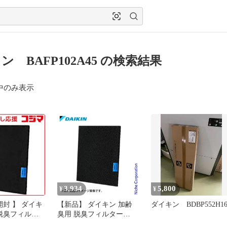
ン BAFP102A45 の検索結果
中のみ表示
3,934
5,800
¥
¥
開封 】 ダイキ
【新品】 ダイキン 加齢
ダイキン BDBP552H16
 脱臭フィルタ
臭用 脱臭フィルター
2A45 未使用
BAFP102A45 体臭用 空気