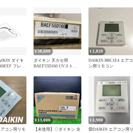
KHFP26M224
38,600
2,820
¥
¥
IKIN ダイキ
ダイキン 天カセ用
DAIKIN BRC1E4 エアコ
60EEF フレッ
BAEF55D160 UVストリ
ン用リモコン
ト パネル
ーマー除菌ユニット 16kg
13,000
3,900
¥
¥
エアコン用リモ
【未使用】◇ダイキン 全
㉜DAIKIN エアコン用