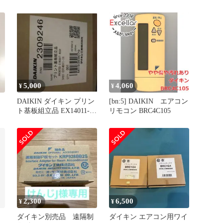
BRC1E4
BRC1E5
5,000
4,060
¥
¥
DAIKIN ダイキン プリン
[bn:5] DAIKIN エアコン
ト基板組立品 EX14011-
リモコン BRC4C105
1H P/NO
2,300
6,500
¥
¥
リ
ダイキン別売品 遠隔制
ダイキン エアコン用ワイ