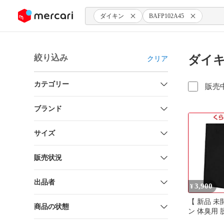
ンツにスキップ
ダイキン
BAFP102A45
絞り込み
ダイキ
クリア
カテゴリー
販売
ブランド
サイズ
販売状況
出品者
3,900
¥
【 新品 未
商品の状態
ン 体臭用
ー BAFP10