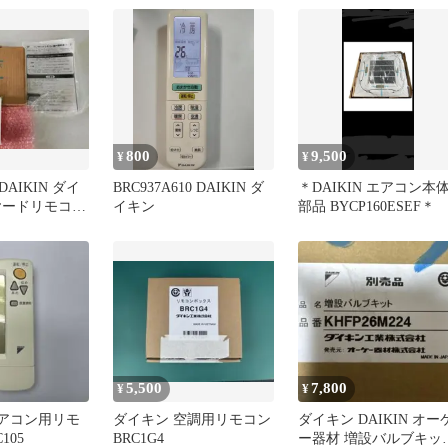
清浄機用
800
9,500
¥
¥
AIKIN ダイ
BRC937A610 DAIKIN ダ
＊DAIKIN エアコン本
ヤードリモコン
イキン
部品 BYCP160ESEF＊
本体
5,500
7,800
¥
¥
 エアコン用リモ
ダイキン 空調用リモコン
ダイキン DAIKIN オー
105
BRC1G4
ー器材 増設バルブキッ