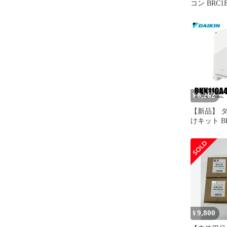
コン BRC1
8,262
¥
【新品】 
けキット BK
ション ア
9,800
¥