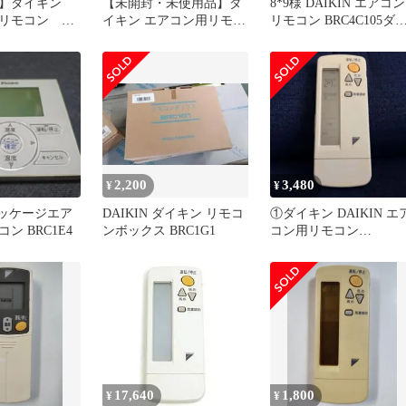
品】ダイキン
【未開封・未使用品】ダ
8*9様 DAIKIN エアコン
ドリモコン
イキン エアコン用リモコ
リモコン BRC4C105ダ
個
ン BRC4C105
キン 純正品 動作
2,200
3,480
¥
¥
 パッケージエア
DAIKIN ダイキン リモコ
①ダイキン DAIKIN エ
ン BRC1E4
ンボックス BRC1G1
コン用リモコン
BRC4C105
17,640
1,800
¥
¥