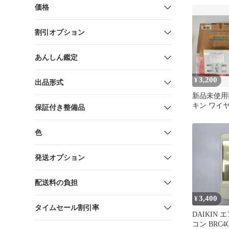
送料無料
価格
割引オプション
あんしん鑑定
3,200
¥
出品形式
新品未使用D
キン ワイ
保証付き整備品
BRC1E3 
色
発送オプション
配送料の負担
3,400
¥
タイムセール割引率
DAIKIN
コン BRC4C