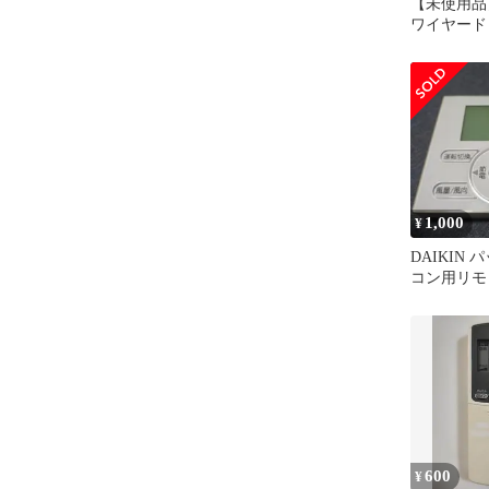
【未使用
ワイヤー
BRC1G4 4
1,000
¥
DAIKIN
コン用リモコ
600
¥