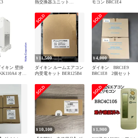
E3
熱交換器ユニット
モコン BRC1E4
VEC100BS【電材館越谷
店】
11,500
4,000
¥
¥
ダイキン 壁掛
ダイキン ルームエアコン
ダイキン BRC1E9
K110A4 オプ
内受電キット BER125B4
BRC1E8 2個セット
クセサリ
10,100
1,900
¥
¥