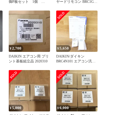
御P板セット 1個
ヤードリモコン BRC1G4
KRP928BB2S
本体 2個セット
2,700
5,650
¥
¥
DAIKIN エアコン用 プリ
DAIKIN/ダイキン
ント基板組立品 2020310
BRC4N101 エアコン汎用
ワイヤレスリモコン
5,000
6,000
¥
¥