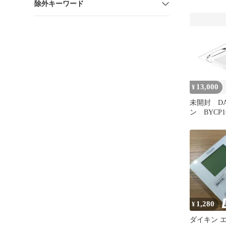
除外キーワード
13,000
¥
未開封 DA
ン BYCP1
シュホワイ
1,280
¥
ダイキン 