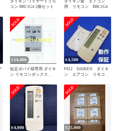
ダイキン ワイヤードリモ
ダイキン製 エアコン
イ
コン BRC1G4 2個セット
用 リモコン BRC1G4
14,400
4,500
¥
¥
ア
短足ポパイ様専用 ダイキ
F812 DAIKEN ダイキ
ン リモコンボックス
ン エアコン リモコ
BRC1G4
ン BRC4C105
4,000
25,000
¥
¥