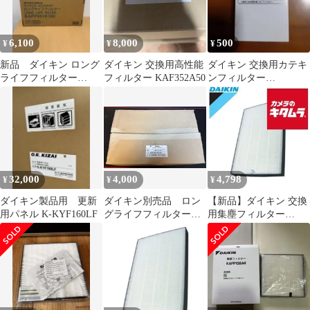
んフィルター フィルタ
mck70y 集じんフィルタ
ーセット 加湿空気清浄
ー フィルターセット 加
機 フィルター 互換品
湿空気清浄機フィルタ
6,100
8,000
500
¥
¥
¥
ー 互換品
新品 ダイキン ロング
ダイキン 交換用高性能
ダイキン 交換用カテキ
ライフフィルター
フィルター KAF352A50
ンフィルター
KAFP551K160 2箱セッ
KFV985A42
ト売り
32,000
4,000
4,798
¥
¥
¥
ダイキン製品用 更新
ダイキン別売品 ロン
【新品】ダイキン 交換
用パネル K-KYF160LF
グライフフィルター
用集塵フィルター
KAFP 631B160
KAFP017B4 《納期約２
－３週間》