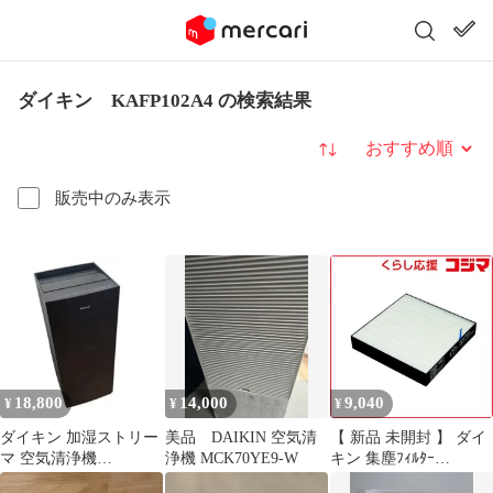
ダイキン KAFP102A4 の検索結果
並び替え
販売中のみ表示
18,800
14,000
9,040
¥
¥
¥
ダイキン 加湿ストリー
美品 DAIKIN 空気清
【 新品 未開封 】 ダイ
マ 空気清浄機
浄機 MCK70YE9-W
キン 集塵ﾌｨﾙﾀｰ
MCK70YBK 2022年製
KAFP102A4 未使用 送