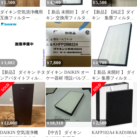
1,500
4,500
5,500
¥
¥
¥
ダイキン空気清浄機用
【 新品 未開封 】 ダイ
【新品】【純正】ダイ
互換フィルター
キン 交換用フィルタ
キン 集塵フィルタ
KAFP102A4
KAFP017B4 未使用 送
ー KAFP102A4
料無料
3,082
7,800
4,700
¥
¥
¥
【新品】 ダイキン チタ
ダイキン DAIKIN オー
【 新品 未開封 】 ダイ
ンアバタイトフィルタ
ケー器材 増設バルブキ
キン 集塵フィルタ
ー 1枚 KAFC118A4 ア
ット KHFP26M224
KAFP029A4 未使用 送
クセサリー 空気清浄機
料無料
空清 DAIKIN フィルタ
ー
12,000
10,318
2,580
¥
¥
¥
DAIKIN 空気清浄機
【中古】 ダイキン
KAFP102A4 KAD108A4