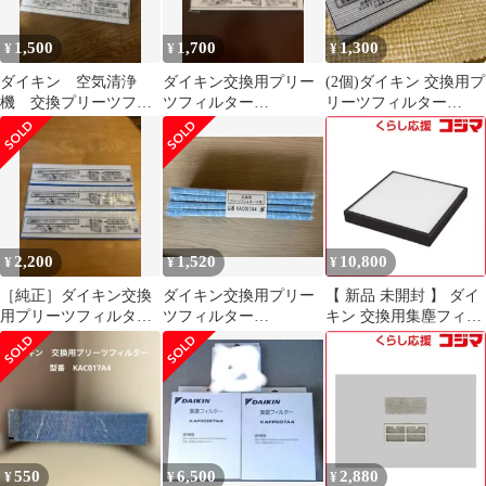
1,500
1,700
1,300
¥
¥
¥
ダイキン 空気清浄
ダイキン交換用プリー
(2個)ダイキン 交換用プ
機 交換プリーツフィ
ツフィルター
リーツフィルター
ルター
KAC998A4 4枚セット
KAC017A4
KAC017A4 4個セッ
ト
2,200
1,520
10,800
¥
¥
¥
［純正］ダイキン交換
ダイキン交換用プリー
【 新品 未開封 】 ダイ
用プリーツフィルター
ツフィルター
キン 交換用集塵フィル
KAC017A4 3枚セット
KAC017A4 4枚入り【新
ター KAFP100A4 未使
品】
用 送料無料
550
6,500
2,880
¥
¥
¥