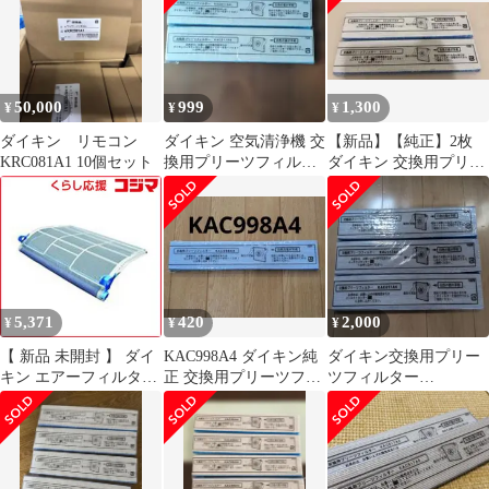
50,000
999
1,300
¥
¥
¥
ダイキン リモコン
ダイキン 空気清浄機 交
【新品】【純正】2枚
KRC081A1 10個セット
換用プリーツフィルタ
ダイキン 交換用プリー
ー KAC017A4
ツフィルター
KAC017A4
5,371
420
2,000
¥
¥
¥
【 新品 未開封 】 ダイ
KAC998A4 ダイキン純
ダイキン交換用プリー
キン エアーフィルター
正 交換用プリーツフィ
ツフィルター
ユニット KAF020A44
ルター【新品】1枚
KAC017A4 3枚セット
未使用 送料無料