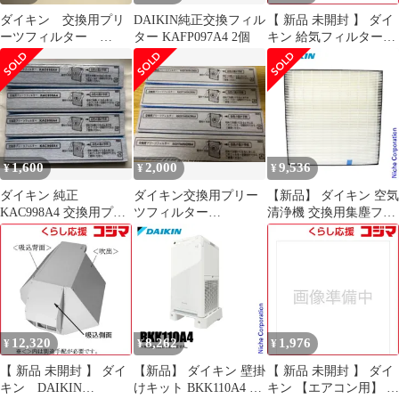
ダイキン 交換用プリ
DAIKIN純正交換フィル
【 新品 未開封 】 ダイ
ーツフィルター
ター KAFP097A4 2個
キン 給気フィルター
KAC017A4
KAF002A43 未使用 送
料無料
1,600
2,000
9,536
¥
¥
¥
ダイキン 純正
ダイキン交換用プリー
【新品】 ダイキン 空気
KAC998A4 交換用プリ
ツフィルター
清浄機 交換用集塵フィ
ーツフィルター 4枚 新
KAC017A4 KAC998A4
ルター 1枚 KAFP102A4
品 未使用
12,320
8,262
1,976
¥
¥
¥
【 新品 未開封 】 ダイ
【新品】 ダイキン 壁掛
【 新品 未開封 】 ダイ
キン DAIKIN
けキット BKK110A4 オ
キン 【エアコン用】 フ