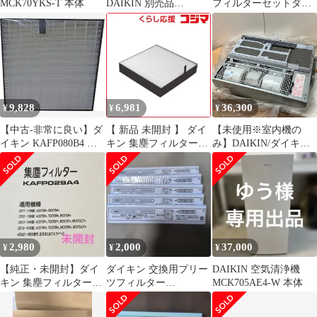
MCK70YKS-T 本体
DAIKIN 別売品
フィルターセットダイ
【KAFP044A4】集塵フ
キン 空気清浄機 互換
ィルタ(枠付)
9,828
6,981
36,300
¥
¥
¥
【中古-非常に良い】ダ
【 新品 未開封 】 ダイ
【未使用※室内機の
イキン KAFP080B4 交
キン 集塵フィルター
み】DAIKIN/ダイキン
換用集じんフィルター
KAFP097A4 未使用 送
FXYKP22CB 天井埋込
料無料
形 シングルフロー 0.7
馬力 2020年 ●93535
2,980
2,000
37,000
¥
¥
¥
【純正・未開封】ダイ
ダイキン 交換用プリー
DAIKIN 空気清浄機
キン 集塵フィルター
ツフィルター
MCK705AE4-W 本体
KAFPO29A4
KAC979A4