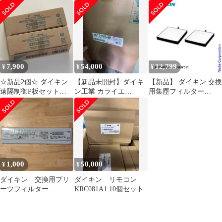
KPS034A41 KPS034A41
プション アクセサリ
ィルター KAF020B43
未使用 送料無料
未使用 送料無料
7,900
54,000
12,799
¥
¥
¥
☆新品2個☆ ダイキン
【新品未開封】ダイキ
【新品】 ダイキン 交換
遠隔制御P板セット
ン工業 カライエ
用集塵フィルター
KRP067A41
JKT10VS-W 除湿乾燥機
KAFP114A4 MCK90 フ
ホワイト
ィルター 替え 空気清浄
機
1,000
50,000
¥
¥
ダイキン 交換用プリ
ダイキン リモコン
ーツフィルター
KRC081A1 10個セット
KAC017A4