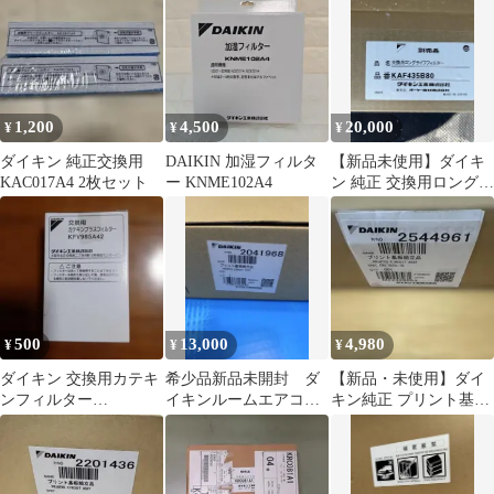
浄機
1,200
4,500
20,000
¥
¥
¥
ダイキン 純正交換用
DAIKIN 加湿フィルタ
【新品未使用】ダイキ
KAC017A4 2枚セット
ー KNME102A4
ン 純正 交換用ロングラ
イフフィルター
KAF435B80
500
13,000
4,980
¥
¥
¥
ダイキン 交換用カテキ
希少品新品未開封 ダ
【新品・未使用】ダイ
ンフィルター
イキンルームエアコン
キン純正 プリント基板
KFV985A42
室外機基板2041968
組立品 2544961
R28MES