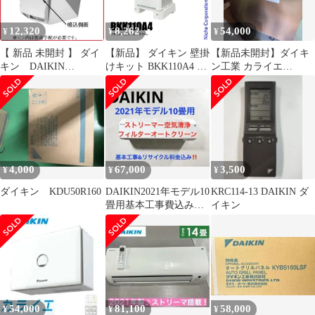
12,320
8,262
54,000
¥
¥
¥
【 新品 未開封 】 ダイ
【新品】 ダイキン 壁掛
【新品未開封】ダイキ
キン DAIKIN
けキット BKK110A4 オ
ン工業 カライエ
KPS034A41 KPS034A41
プション アクセサリ
JKT10VS-W 除湿乾燥機
未使用 送料無料
ホワイト
4,000
67,000
3,500
¥
¥
¥
ダイキン KDU50R160
DAIKIN2021年モデル10
KRC114-13 DAIKIN ダ
畳用基本工事費込み取
イキン
り外しリサイクル料金
込み‼️
54,000
81,100
58,000
¥
¥
¥