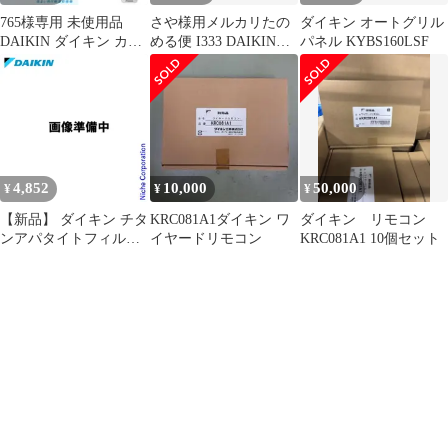
765様専用 未使用品
さや様用メルカリたの
ダイキン オートグリル
DAIKIN ダイキン カラ
める便 I333 DAIKIN
パネル KYBS160LSF
イエ JKT10VS-W
4.0kw エアコン
4,852
10,000
50,000
¥
¥
¥
【新品】 ダイキン チタ
KRC081A1ダイキン ワ
ダイキン リモコン
ンアパタイトフィルタ
イヤードリモコン
KRC081A1 10個セット
ー KAFC114A4 MCK90
フィルター 替え 空気清
浄機