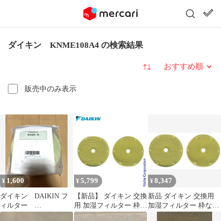
ダイキン KNME108A4 の検索結果
並び替え
販売中のみ表示
1,600
5,799
8,347
¥
¥
¥
ダイキン DAIKIN フ
【新品】 ダイキン 交換
新品 ダイキン 交換用
ィルター
用 加湿フィルター 枠な
加湿フィルター 枠なし
KNME097A4
し KNME108A4 空気清
(KNME108A4)