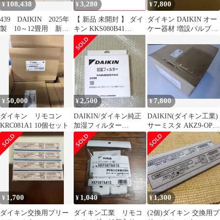
108,438
3,280
7,800
¥
¥
¥
439 DAIKIN 2025年
【 新品 未開封 】 ダイ
ダイキン DAIKIN オー
製 10～12畳用 新品
キン KKS080B41
ケー器材 増設バルブキ
未開封 保証書付き送
KKS080B41 未使用 送
ット KHFP26M224
料含
料無料
50,000
2,500
7,800
¥
¥
¥
ダイキン リモコン
DAIKIN/ダイキン純正
DAIKIN(ダイキン工業)
KRC081A1 10個セット
加湿フィルター
サーミスタ AKZ9-OP-
KNME097A4
K15
1,700
1,040
1,300
¥
¥
¥
ダイキン交換用プリー
ダイキン工業 リモコ
(2個)ダイキン 交換用プ