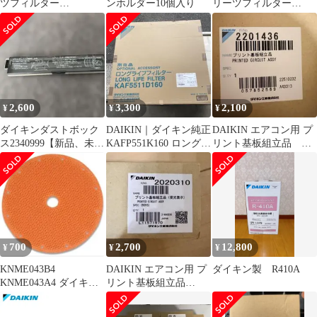
ツフィルター
ンホルダー10個入り
リーツフィルター
KAC998A4 4枚セット
KAC017A4
2,600
3,300
2,100
¥
¥
¥
ダイキンダストボック
DAIKIN｜ダイキン純正
DAIKIN エアコン用 プ
ス2340999【新品、未使
KAFP551K160 ロングラ
リント基板組立品
用】
イフフィルター
2201436
700
2,700
12,800
¥
¥
¥
KNME043B4
DAIKIN エアコン用 プ
ダイキン製 R410A
KNME043A4 ダイキン
リント基板組立品
交換用フィルター
2020310