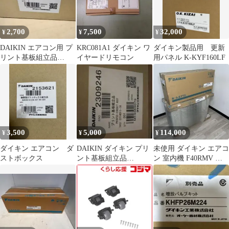
2,700
7,500
32,000
¥
¥
¥
DAIKIN エアコン用 プ
KRC081A1 ダイキン ワ
ダイキン製品用 更新
リント基板組立品
イヤードリモコン
用パネル K-KYF160LF
2201436
3,500
5,000
114,000
¥
¥
¥
ダイキン エアコン ダ
DAIKIN ダイキン プリ
未使用 ダイキン エアコ
ストボックス
ント基板組立品
ン 室内機 F40RMV 室
EX14011-1H P/NO
外機 R40RMV