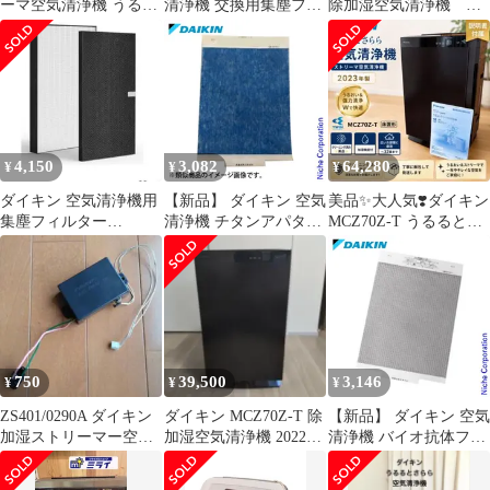
ーマ空気清浄機 うるる
清浄機 交換用集塵フィ
除加湿空気清浄機 う
とさららMCZ70XBK-T
ルター 1枚入
るるとさらら
KAFP092A4
4,150
3,082
64,280
¥
¥
¥
ダイキン 空気清浄機用
【新品】 ダイキン 空気
美品✨大人気❣️ダイキン
集塵フィルター
清浄機 チタンアパタイ
MCZ70Z-T うるるとさ
KAFP092A4
トフィルター 1枚入
らら 空気清浄機 2023
KAFC092A4
750
39,500
3,146
¥
¥
¥
ZS401/0290A ダイキン
ダイキン MCZ70Z-T 除
【新品】 ダイキン 空気
加湿ストリーマー空気
加湿空気清浄機 2022年
清浄機 バイオ抗体フィ
洗浄機 MCK70P
製
ルター 1枚入
KAF092A4