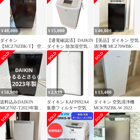
48,000
15,000
40,000
¥
¥
¥
ダイキン
【通電確認済】DAIKIN
【美品】ダイキン 空気
【MCZ70ZBK-T】 空気
ダイキン 除加湿空気清
清浄機 MCZ70WBK-T
洗浄機 うるるとさらら
浄機 空気清浄機
うるるとさらら
ブラウン 2022年
MCZ70UE5-W 2017年製
58,900
2,999
13,400
¥
¥
¥
送料込みDAIKIN
ダイキン KAFP092A4
ダイキン 空気清浄機
MCZ70Z-T2023年製う
集塵フィルター空気清
MCK70ZBK-W 2022年
るるとさらら空気清浄
浄機 用 ACZ70W-T
製
機 除湿