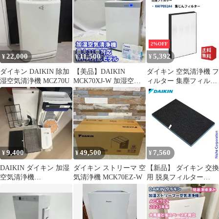
（互換品）
KAD107A4
2%OFF
22,000
11,500
5,392
¥
¥
¥
ダイキン DAIKIN 除加
【美品】DAIKIN
ダイキン 空気清浄機 フ
湿空気清浄機 MCZ70U
MCK70XJ-W 加湿空気
ィルター 集塵フィルタ
清浄機 ダイキン
ー KAFP092A4 DAIKIN
空気清浄機フィルター
kafp092a4 交換用静電
HEPAフィルター 互換
品 1枚入り
9,400
49,500
7,560
¥
¥
¥
DAIKIN ダイキン 加湿
ダイキン ストリーマ 空
【新品】 ダイキン 交換
空気清浄機
気清浄機 MCK70EZ-W
用 脱臭フィルター
MCK70UE5-W 2018年
KAD107A4 空気清浄機
製