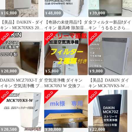
16,000
48,000
39,000
¥
¥
¥
【美品】DAIKIN - ダイ
【奇跡の未使用品‼︎】ダ
全フィルター新品❗️ダイ
キン - MCK70XKS 2021
イキン 最高峰 除加湿空
キン「うるるとさら
年製
気清浄機 MCZ70RKS-
ら」除加湿空気清浄機
W
MCK70W
20,000
5,000
9,000
¥
¥
¥
DAIKIN MCZ70XJ-T ダ
空気清浄機 ダイキン
【美品】DAIKIN ダイ
イキン 空気清浄機 ブラ
MCK70NJ W 交換フィ
キン MCK70VKS-W
ウン
ルター 2種類付き ❗
2019年製 ストリーマ
20,500
30,000
22,000
¥
¥
¥