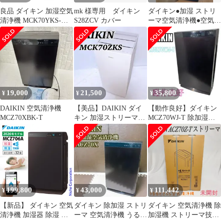
良品 ダイキン 加湿空気
mk 様専用 ダイキン
ダイキン●加湿 ストリ
清浄機 MCK70YKS-W
S28ZCV カバー
ーマ空気清浄機●空気清
ストリーマ DAIKIN
浄31畳まで●MCK70Z
19,000
21,500
35,800
¥
¥
¥
DAIKIN 空気清浄機
【美品】DAIKIN ダイ
【動作良好】ダイキン
MCZ70XBK-T
キン 加湿ストリーマ空
MCZ70WJ-T 除加湿空
気清浄機 MCK70ZKS-
気清浄機 うるるとさ
W
らら
199,800
43,000
111,442
¥
¥
¥
【新品】 ダイキン 空気
ダイキン 除加湿 ストリ
ダイキン 空気清浄機 除
清浄機 加湿器 除湿 花
ーマ 空気清浄機 うるる
加湿機 ストリーマ技術