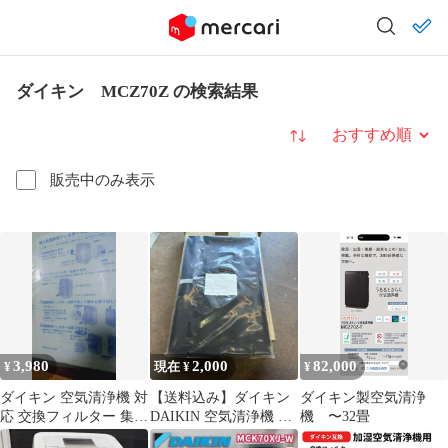
ダイキン MCZ70Z の検索結果
並び替え
販売中のみ表示
3,980
2,000
82,000
¥
現在 ¥
¥
ダイキン 空気清浄機 対
【送料込み】ダイキン
ダイキン製空気清浄
応 交換フィルター 集
DAIKIN 空気清浄機 脱
機 〜32畳
塵・脱臭 2点セット
臭フィルター