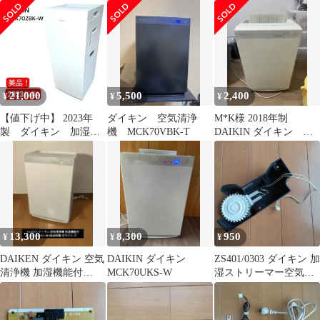
粉対策 MCZ706A スト
とさらら ACZ70X-T
ACZ70Z-T 未開封 高性
リーマ うるるとさらら
能モデル 静音設計 湿度
部屋干し ペット ウイル
コントロール 希少品
ス 菌 PM2.5 2026年モデ
入手困難
ル
21,000
5,500
2,400
¥
¥
¥
【値下げ中】 2023年
ダイキン 空気清浄
M*K様 2018年制
製 ダイキン 加湿空
機 MCK70VBK-T
DAIKIN ダイキン
気清浄機 MCK70ZBK
MCK70U-W 空気清浄機
13,300
8,300
950
¥
¥
¥
DAIKEN ダイキン 空気
DAIKIN ダイキン
ZS401/0303 ダイキン 加
清浄機 加湿機能付
MCK70UKS-W
湿ストリーマー空気洗
MCK70WKS-W ①
浄機 MCK70P