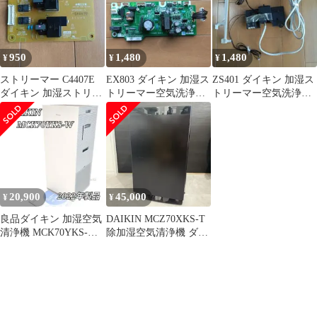
950
1,480
1,480
¥
¥
¥
ストリーマー C4407E
EX803 ダイキン 加湿ス
ZS401 ダイキン 加湿ス
ダイキン 加湿ストリー
トリーマー空気洗浄機
トリーマー空気洗浄機
マー空気洗浄機
MCK70P
MCK70P
MCK70P
20,900
45,000
¥
¥
良品ダイキン 加湿空気
DAIKIN MCZ70XKS-T
清浄機 MCK70YKS-W
除加湿空気清浄機 ダイ
ストリーマ DAIKIN
キン