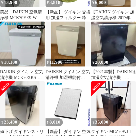
13,900
3,818
6,000
¥
¥
¥
美品 DAIKIN 空気清
【新品】 ダイキン 交換
【DAIKIN ダイキン 加
浄機 MCK70YE9-W
用 加湿フィルター 枠な
湿空気清浄機 2017年製
し KNME107A4 空気清
MCK70T W
浄機
18,100
11,900
20,000
¥
¥
¥
DAIKIN ダイキン 空気
DAIKEN ダイキン 空気
【2021年製】DAIKIN除
清浄機 MCK70XKS-W
清浄機 加湿機能付
加湿空気清浄機
2021年製
MCK70WKS-W ②
MCZ70Y-T ※ジャン
ク品
23,400
8,010
35,000
¥
¥
¥
値下げ ダイキンストリ
【新品】 ダイキン 空気
ダイキン MCZ70WJ-T