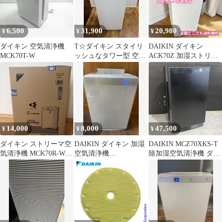
6,500
31,900
20,980
¥
¥
¥
ダイキン 空気清浄機
T☆ダイキン スタイリ
DAIKIN ダイキン
MCK70T-W
ッシュなタワー型 空気
ACK70Z 加湿ストリー
清浄機 MCK70Z-W
マー空気清浄機 23年
2023年製
製
14,000
8,000
47,500
¥
¥
¥
ダイキン ストリーマ空
DAIKIN ダイキン 加湿
DAIKIN MCZ70XKS-T
気清浄機 MCK70R-W
空気清浄機
除加湿空気清浄機 ダイ
ホワイト
MCK70UE5-W 2017年
キン
製