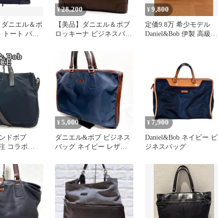
28,200
9,800
¥
¥
Bob ダニエル＆ボ
【美品】ダニエル＆ボブ
定価9.8万 希少モデル
 トート バッ
ロッキーナ ビジネスバッ
Daniel&Bob 伊製 高級レ
メンズ
グ アルチェ レザー ブラ
ザービジネスバッグ
ウン
5,000
7,900
¥
¥
ンドボブ
ダニエル&ボブ ビジネス
Daniel&Bob ネイビー ビ
別注 コラボ
バッグ ネイビー レザー
ジネスバッグ
ネスバッグ ネイ
ナイロン ブリーフケース