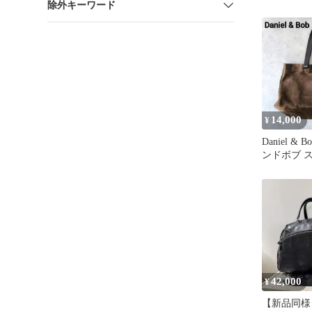
除外キーワード
ブラック 
14,000
¥
Daniel &
ンドボブ 
トバッグ
42,000
¥
【新品同様】