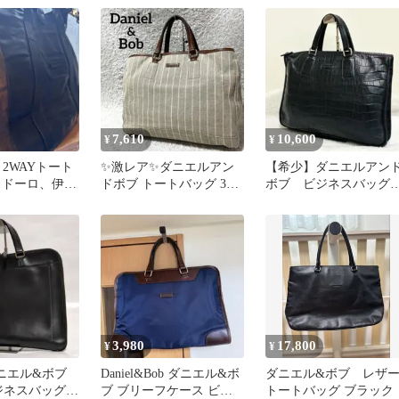
ク
7,610
10,600
¥
¥
ob 2WAYトート
✨激レア✨ダニエルアン
【希少】ダニエルアン
ロドーロ、伊勢
ドボブ トートバッグ 3室
ボブ ビジネスバッ
A4収納可能 大容量
オールレザー クロコ
押し ブラック
3,980
17,800
¥
¥
ニエル&ボブ
Daniel&Bob ダニエル&ボ
ダニエル&ボブ レザ
ビジネスバッグ
ブ ブリーフケース ビジ
トートバッグ ブラック