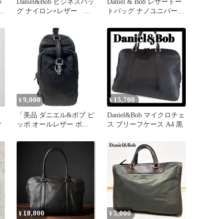
ゥ
Daniel&Bob ビジネスバッ
Daniel & Bob レザートー
ー
グ ナイロン×レザー A4
トバッグ ナノユニバース
収納 ブラック
別注
9,000
15,700
¥
¥
「美品 ダニエル&ボブ ピ
Daniel&Bob マイクロチェ
ク
ッポ オールレザー ボデ
ス ブリーフケース A4 黒
ィバッグ 黒 本革 高級」
18,800
5,000
¥
¥