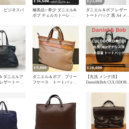
36,600
23,800
¥
¥
Bob ビジネスバ
極美品✨希少 ダニエル&
ダニエル＆ボブ レザー
ボブ チェルカトーレ ロ
トートバッグ 黒 A4 メ
ーディ A4可 ブラック 保
ズ
存袋
9,000
20,000
¥
¥
 Bob ダニエルア
ダニエル＆ボブ ブリー
【丸洗 メンテ済】
レザートート
フケース トートバッ
Daniel&Bob CULODOR
ジネストート
グ トゥモローランド別
RODI
注 メンズ