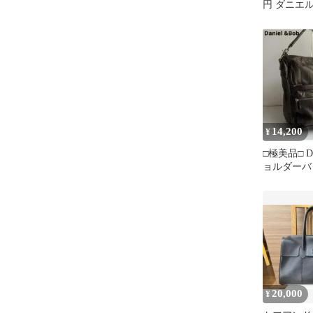
円 ダニエルボ
ストンバッ
14,200
¥
□極美品□ Da
ョルダーバ
バッグ 茶
20,000
¥