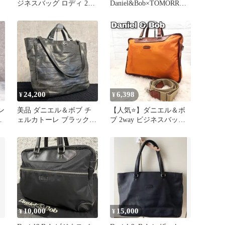
ジネスバッグ ロディ 2層
Daniel&Bob×TOMORRO
大容量 オールレザー
WLAND レザーバッグ
24,200
6,398
¥
¥
ン
美品 ダニエル＆ボブ チ
【人気⭐】ダニエル＆ボ
ェルカトーレ ブラック
ブ 2way ビジネスバッグ
2way 肩掛け ビジネス
ナイロン レザー オレン
ジ
10,000
15,000
¥
¥