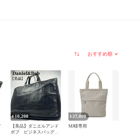
並び替え
10,200
27,000
¥
¥
ド
【美品】ダニエルアンド
MJ様専用
可
ボブ ビジネスバッグ
オールレザー クロコ型