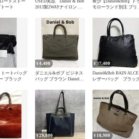
ロードストー
USED美品 Daniel & Bob
希少【Daniel&Bob】ト
プトート
2013製2WAYナイロン ク
モローランド別注 ブリ
ロコ型押し
フケース ナイロン A4
4,400
37,400
¥
¥
Bob トートバッグ
ダニエル&ボブ ビジネス
Daniel&Bob BAIN ALCE
ザー ブラック
バッグ ブラウン Daniel &
レザーバッグ ブラッ
Bob
29,800
18,980
¥
¥