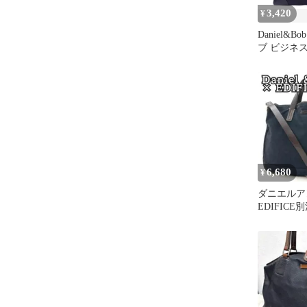
3,420
¥
Daniel&
ブ ビジネス
グ 紺 ■■ 
6,680
¥
ダニエルア
EDIFICE
2wayビジ
ビー