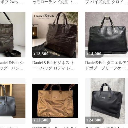
ブ 2way ボ
ゥモローランド別注 トー
ブ バイズ別注 クロドー
グ 黒
トバッグ レザー A4可 黒
ロ トート 紺 2way A4
茶
18,300
14,000
¥
¥
niel &Bob シ
Daniel＆Bobビジネス ト
Daniel&Bob ダニエルア
ッグ ハンド
ートバッグ ロディ レザ
ドボブ ブリーフケー
 レザー
ーブラウン ヴィンテージ
ス ビジネスバッグ
12,500
24,800
¥
¥