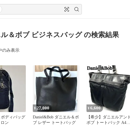
ル＆ボブ ビジネスバッグ の検索結果
中のみ表示
27,000
6,600
¥
¥
Bob ボディバッグ
Daniel&Bob ダニエル＆ボ
【希少】ダニエルアン
イロン
ブ レザー トートバッグ
ボブ トートバック A4
ナイロン レザー ブラッ