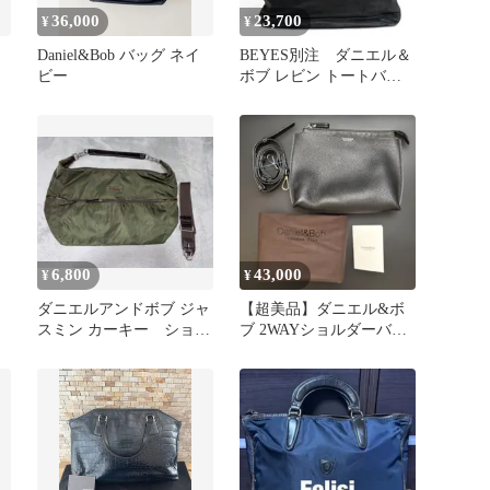
36,000
23,700
¥
¥
Daniel&Bob バッグ ネイ
BEYES別注 ダニエル＆
ビー
ボブ レビン トートバッ
グ ロディレザー 黒 A4
対応
6,800
43,000
¥
¥
ダニエルアンドボブ ジャ
【超美品】ダニエル&ボ
スミン カーキー ショル
ブ 2WAYショルダーバッ
ダーバッグ
グ OTELLO