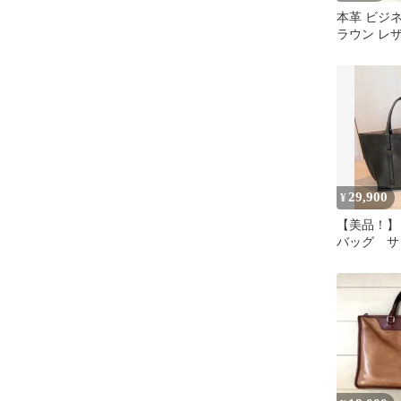
本革 ビジ
ラウン レ
Daniel &BO
29,900
¥
【美品！】
バッグ 
大型ブラッ
ラウン系