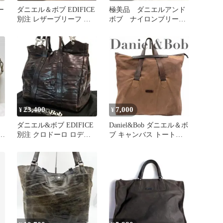
ー
ダニエル＆ボブ EDIFICE
極美品 ダニエルアンド
別注 レザーブリーフ ダ
ボブ ナイロンブリーフ
ークネイビー
ケース ビジネスバッ
グ グリーン
23,400
7,000
¥
¥
ダニエル&ボブ EDIFICE
Daniel&Bob ダニエル＆ボ
バ
別注 クロドーロ ロディ
ブ キャンバス トートバ
白
2WAY トートバッグ
ッグ ブラウン 肩掛け