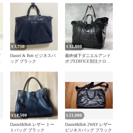
押し ブラック
3,750
32,800
¥
¥
ド
Daniel & Bob ビジネスバ
最終値下ダニエルアンド
グ
ッグ ブラック
ボブEDIFICE別注クロド
型
ーロ クロコ型押しトート
バッグ
14,500
21,000
¥
¥
ー
Daniel&Bob レザー トー
Daniel&Bob 2WAY レザー
トバッグ ブラック
ビジネスバッグ ブラック