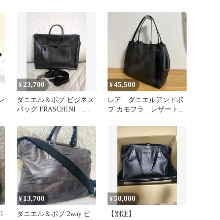
23,700
45,500
¥
¥
ン
ダニエル＆ボブ ビジネス
レア ダニエルアンドボ
バッグ FRASCHINI
ブ カモフラ レザートー
3way ショルダーバッグ
トバッグ
13,700
50,000
¥
¥
ボ
ダニエル＆ボブ 2way ビ
【別注】