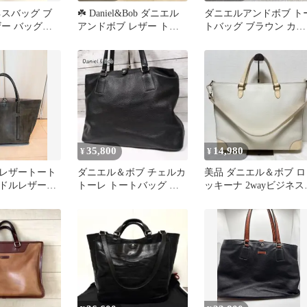
ネスバッグ ブ
☘️ Daniel&Bob ダニエル
ダニエルアンドボブ ト
ザー バッグ
アンドボブ レザー トー
トバッグ ブラウン カー
b
トバッグ ネイビー グレ
キ Daniel & Bob
ー 肩掛け θ2-1098
35,800
14,980
¥
¥
レザートート
ダニエル＆ボブ チェルカ
美品 ダニエル＆ボブ ロ
サドルレザー
トーレ トートバッグ ビ
ッキーナ 2wayビジネス
クグレー×ブ
ジネス 大容量 肩掛け ブ
ッグ アルチェ レザー 
ラック