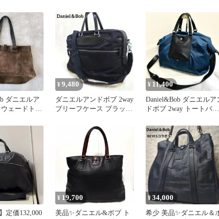
レザー
ネスバッグ
9,480
11,400
¥
¥
 Bob ダニエルア
ダニエルアンドボブ 2way
Daniel&Bob ダニエルア
スウェードトー
ブリーフケース ブラック
ドボブ 2way トートバッ
レザー/ナイロン A4
グ ブルー レザー
19,700
34,000
¥
¥
定価132,000
美品✨ダニエル&ボブ ト
希少 美品✨ダニエル＆