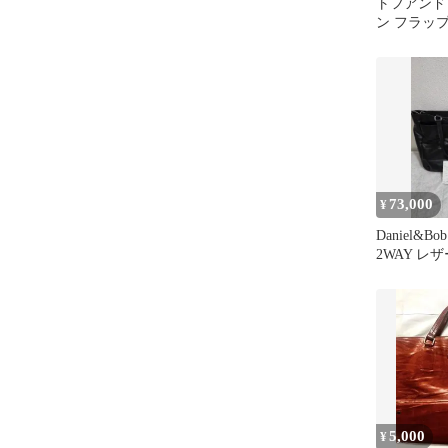
トフアンド
ン フラッ
73,000
¥
Daniel&
2WAY レ
5,000
¥