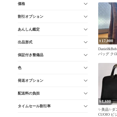
価格
割引オプション
あんしん鑑定
17,000
¥
出品形式
Daniel&B
バッグ ク
保証付き整備品
丹別注
色
発送オプション
配送料の負担
8,600
¥
タイムセール割引率
✨美品✨ダ
CUOIO 