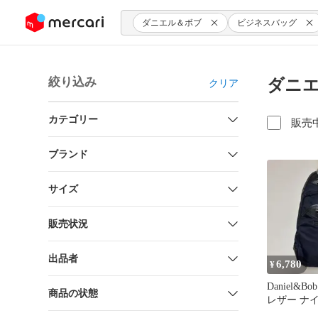
ンツにスキップ
ダニエル＆ボブ
ビジネスバッグ
絞り込み
ダニエ
クリア
カテゴリー
販売
ブランド
サイズ
販売状況
出品者
6,780
¥
Daniel&
商品の状態
レザー ナ