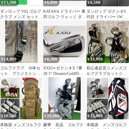
13,380
6,000
6,500
¥
¥
¥
ダンロップ ViQ ゴルフ
KATANA ドライバー 東
ダンロップ ゼクシオ6
クラブ メンズ セット
邦ゴルフ ウェッジ ダン
代目 ドライバー 1W ゴ
初心者 スタンドバッグ
ロップ チッパー セ
ルフクラブ 初心者向け
付き
ット
14,800
6,380
13,800
¥
¥
¥
ゴルフクラブ 10本セ
XXIO⭐ゼクシオX 7番
初心者必見☆メンズゴ
ット ブリジストン、
28.5° DinamicGold95
ルフクラブセット☆ス
テーラーメイド、キャ
S200
リクソン☆スリクソン
スコなど
製キャディバッグ付
10,500
29,800
15,000
¥
¥
¥
本格派 メンズゴルフク
豪華 良品 ゴルフク
本格派 メンズゴルフ