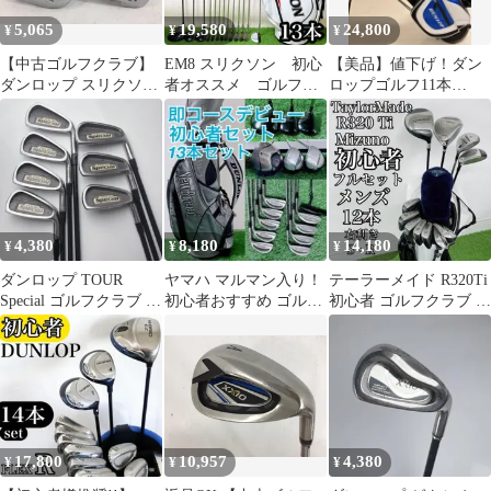
5,065
19,580
24,800
¥
¥
¥
【中古ゴルフクラブ】
EM8 スリクソン 初心
【美品】値下げ！ダン
ダンロップ スリクソン
者オススメ ゴルフク
ロップゴルフ11本
(SRIXON) Z-765 アイア
ラブ メンズセット
DUNLOP キャディバッ
ン NSプロ 980GH D.S.T
右利き13本
グ付フルセット
AW.SW
4,380
8,180
14,180
¥
¥
¥
ダンロップ TOUR
ヤマハ マルマン入り！
テーラーメイド R320Ti
Special ゴルフクラブ ア
初心者おすすめ ゴルフ
初心者 ゴルフクラブ メ
イアンセット 7本
クラブ フルセット
ンズセット 右 A4364
E3579
17,800
10,957
4,380
¥
¥
¥