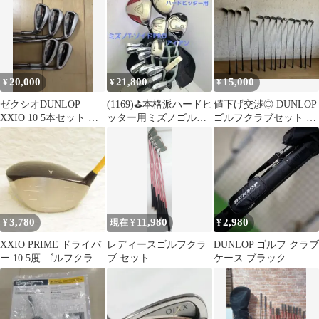
20,000
21,800
15,000
¥
¥
¥
ゼクシオDUNLOP
(1169)⛳本格派ハードヒ
値下げ交渉◎ DUNLOP
XXIO 10 5本セット ア
ッター用ミズノゴルフ
ゴルフクラブセット メ
イアンセット ゴルフ ク
クラブセット
ンズ
ラブ
3,780
11,980
2,980
¥
現在 ¥
¥
XXIO PRIME ドライバ
レディースゴルフクラ
DUNLOP ゴルフ クラブ
ー 10.5度 ゴルフクラブ
ブ セット
ケース ブラック
フレックスS 右