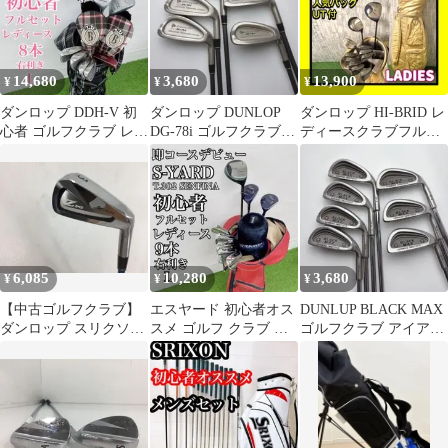
14,680
3,680
13,900
¥
¥
¥
ダンロップ DDH-V 初
ダンロップ DUNLOP
ダンロップ HI-BRID レ
心者 ゴルフクラブ レデ
DG-78i ゴルフクラブ
ディースクラブフルセ
ィースセット 右 C4370
アイアンセット5本
ット豪華12本 人気バッ
グ付
6,085
10,280
3,680
¥
¥
¥
【中古ゴルフクラブ】
エスヤード 初心者オス
DUNLUP BLACK MAX
ダンロップ スリクソン
スメ ゴルフ クラブ レ
ゴルフクラブ アイアン
(SRIXON) Z-545 アイア
ディース 右利き D4247
セット7本 男性右利
ン Miyazaki Kosuma
Blue 3I