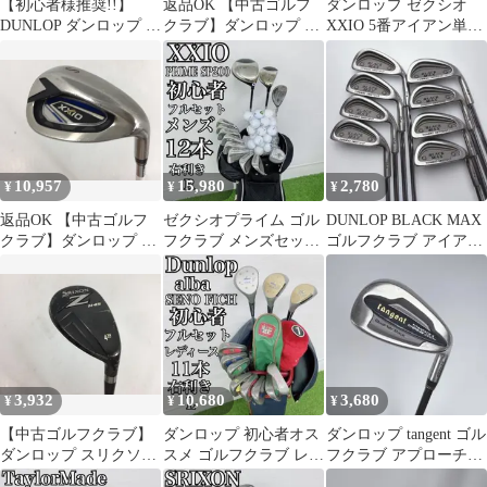
【初心者様推奨!!】
返品OK 【中古ゴルフ
ダンロップ ゼクシオ
DUNLOP ダンロップ メ
クラブ】ダンロップ ゼ
XXIO 5番アイアン単体
ンズ ゴルフクラブ セッ
クシオ12 トゥエルブ
ゴルフクラブ
ト R
(XXIO 12) アイアン
2022 (ネイビー) NSプロ
850GH D.S.T for XXIO
AW
10,957
15,980
2,780
¥
¥
¥
返品OK 【中古ゴルフ
ゼクシオプライム ゴル
DUNLOP BLACK MAX
クラブ】ダンロップ ゼ
フクラブ メンズセット
ゴルフクラブ アイアン
クシオ12 トゥエルブ
右 12本 バッグ付 H4417
セット8本 男性右利き
(XXIO 12) アイアン
2022 (ネイビー) NSプロ
850GH D.S.T for XXIO
SW
3,932
10,680
3,680
¥
¥
¥
【中古ゴルフクラブ】
ダンロップ 初心者オス
ダンロップ tangent ゴル
ダンロップ スリクソン
スメ ゴルフクラブ レデ
フクラブ アプローチウ
(SRIXON) Z-H45 ハイ
ィースセット 右利き
ェッジ AW