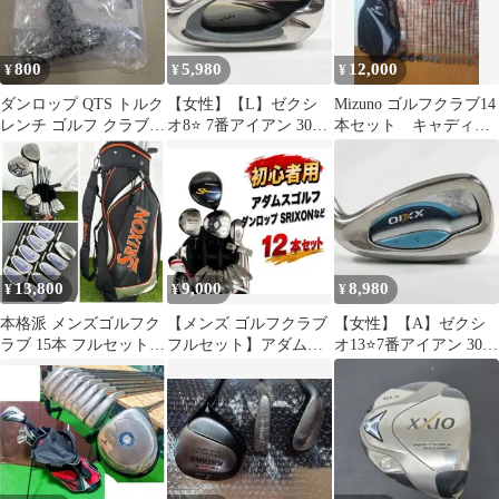
800
5,980
12,000
¥
¥
¥
ダンロップ QTS トルク
【女性】【L】ゼクシ
Mizuno ゴルフクラブ14
レンチ ゴルフ クラブ調
オ8⭐ 7番アイアン 30°
本セット キャディバ
整用
MP800カーボン
ッグ付き
13,800
9,000
8,980
¥
¥
¥
本格派 メンズゴルフク
【メンズ ゴルフクラブ
【女性】【A】ゼクシ
ラブ 15本 フルセット
フルセット】アダムス
オ13⭐7番アイアン 30°
ブリヂストン ウィルソ
ゴルフ,SRIXON等 12本
MP1300Lカーボン
ン 豪華
セット