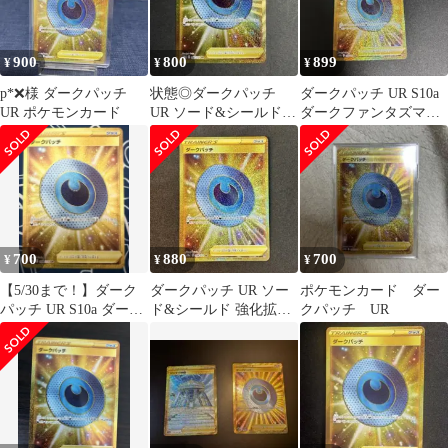
900
800
899
¥
¥
¥
p*❌様 ダークパッチ
状態◎ダークパッチ
ダークパッチ UR S10a
UR ポケモンカード
UR ソード&シールド
ダークファンタズマ
ダークファンタズマ キ
098/071
ラ
700
880
700
¥
¥
¥
【5/30まで！】ダーク
ダークパッチ UR ソー
ポケモンカード ダー
パッチ UR S10a ダーク
ド&シールド 強化拡張
クパッチ UR
ファンタズマ
パック ダークファンタ
ズマ