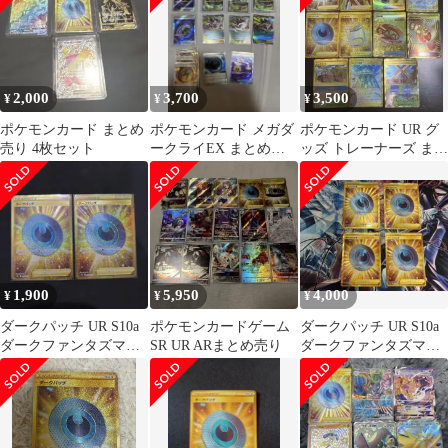
2,000
3,700
3,500
¥
¥
¥
ポケモンカード まとめ
ポケモンカード メガダ
ポケモンカード UR グ
売り 4枚セット
ークライEX まとめ売
ッズ トレーナーズ まと
り
め売り11枚セット
1,900
5,950
4,000
¥
¥
¥
ダークパッチ UR S10a
ポケモンカードゲーム
ダークパッチ UR S10a
ダークファンタズマ
SR UR ARまとめ売り
ダークファンタズマ
098/071
098/071