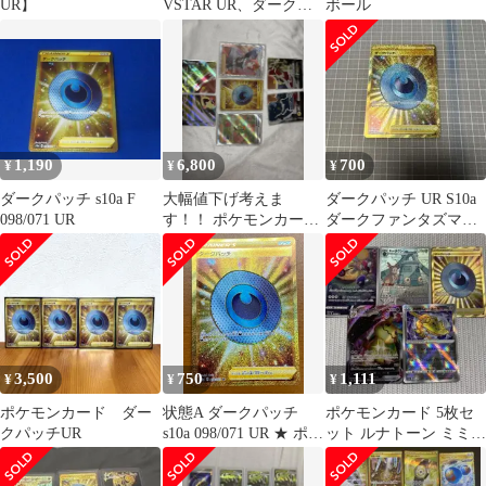
UR】
VSTAR UR、ダークパ
ボール
ッチ
1,190
6,800
700
¥
¥
¥
ダークパッチ s10a F
大幅値下げ考えま
ダークパッチ UR S10a
098/071 UR
す！！ ポケモンカード
ダークファンタズマ
ホロカードセット
098/071
3,500
750
1,111
¥
¥
¥
ポケモンカード ダー
状態A ダークパッチ
ポケモンカード 5枚セ
クパッチUR
s10a 098/071 UR ★ ポケ
ット ルナトーン ミミッ
カ ポケモンカードゲー
キュVMAX等
ム