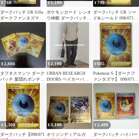
760
1,100
799
¥
¥
¥
ダークパッチ UR S10a
ポケモンカード シンオ
ダークパッチ UR ソー
ダークファンタズマ
ウ神殿 ダークパッチ
ド&シールド 098/071
098/071
UR 2枚セット
ポケモンカード ポケ
カ
2,666
2,100
605
¥
¥
¥
タフネスマンツ ダーク
URBAN RESEARCH
Pokemon S【ダークフ
パッチ 葉隠れポンチョ
DOORS ベイカーパン
ァンタズマ】 098/071
UR
ツ ダークグレー
ダークパッチ(UR) S10a
1,300
3,100
2,400
¥
¥
¥
ダークパッチ【098/071
オリジンディアルガ
ダークパッチ ハイパー