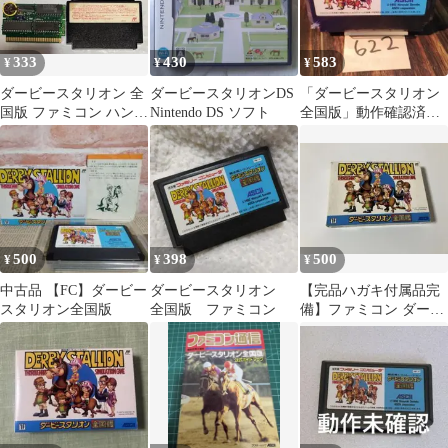
333
430
583
¥
¥
¥
ダービースタリオン 全
ダービースタリオンDS
「ダービースタリオン
国版 ファミコン ハンダ
Nintendo DS ソフト
全国版」動作確認済！
付け新品電池交換
ファミコンソフト
500
398
500
¥
¥
¥
中古品 【FC】ダービー
ダービースタリオン
【完品ハガキ付属品完
スタリオン全国版
全国版 ファミコン
備】ファミコン ダービ
ースタリオン 全国版 ア
スキー FC