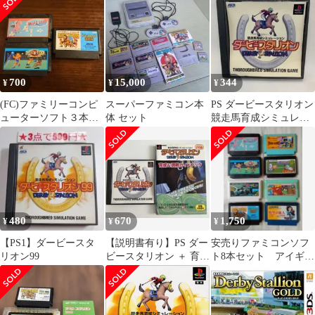
24時間以内発送
700
15,000
344
¥
¥
¥
(FC)ファミリーコンピ
スーパーファミコン本
PS ダービースタリオン
ューターソフト３本セ
体 セット
競走馬育成シミュレー
ット⑨
ション SLPS 00777
480
670
1,750
¥
¥
¥
【PS1】ダービースタ
【説明書有り】PS ダー
安売りファミコンソフ
リオン99
ビースタリオン ＋ 育成
ト8本セット アイギー
＆調教ガイドブックセ
ナの予言、時空の旅人
ット
など