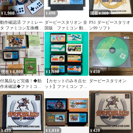
1,980
490
300
¥
¥
現在 ¥
動作確認済 ファミレー
ダービースタリオン 全
PS1 ダービースタリオ
タ ファミコン互換機 ダ
国版 ファミコン 動作
ン99 ソフト
ビスタ等ソフト3本セッ
確認済み FC
ト
4,800
1,530
450
現在 ¥
¥
¥
付属品など完備！◆動
【カセットのみ８点セ
ダービースタリオン
作未確認◆ファミコ
ット】ファミコン ファ
ン ダービースタリオ
ミリーマージャンII 上
ン全国版
海への道 4人打ち麻雀
麻雀 競馬シミュレーシ
ョン本命 井出洋介名人
の実践麻雀 松本亨の株
式必勝学II ダービース
タリオン 全国版 激闘プ
499
1,010
420
¥
¥
¥
ロレス 闘魂伝説 FC