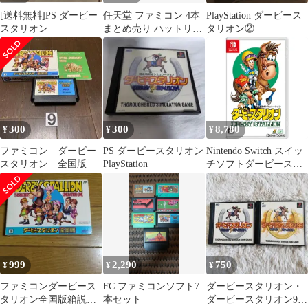
[送料無料]PS ダービー
任天堂 ファミコン 4本
PlayStation ダービース
スタリオン
まとめ売り ハットリく
タリオン②
ん ヨッシーなど レトロ
ゲーム
300
300
8,780
¥
¥
¥
ファミコン ダービー
PS ダービースタリオン
Nintendo Switch スイッ
スタリオン 全国版
PlayStation
チソフトダービースタ
リオン(Derby Stallion)
ゲームアディクト
999
2,290
750
¥
¥
¥
ファミコンダービース
FC ファミコンソフト7
ダービースタリオン・
タリオン全国版箱説明
本セット
ダービースタリオン99