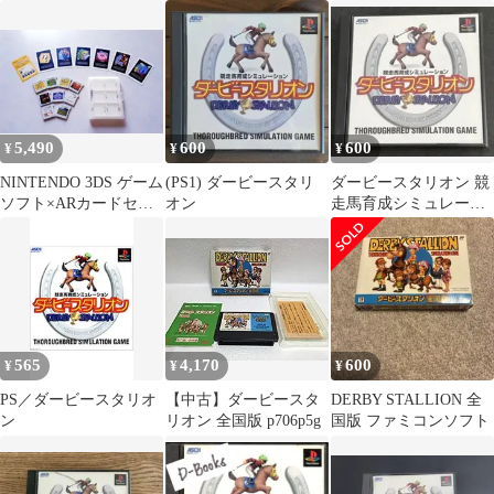
書ハガキつき
プレステソフト
5,490
600
600
¥
¥
¥
NINTENDO 3DS ゲーム
(PS1) ダービースタリ
ダービースタリオン 競
ソフト×ARカードセッ
オン
走馬育成シミュレーシ
ト(専用ケース特典付
ョン 帯・ハガキ付き❗️
き)
565
4,170
600
¥
¥
¥
PS／ダービースタリオ
【中古】ダービースタ
DERBY STALLION 全
ン
リオン 全国版 p706p5g
国版 ファミコンソフト