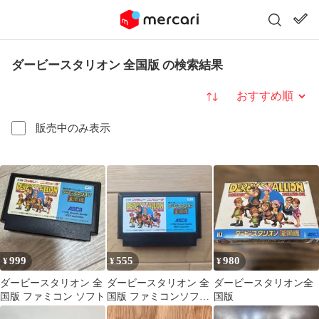
ダービースタリオン 全国版 の検索結果
並び替え
販売中のみ表示
999
555
980
¥
¥
¥
ダービースタリオン 全
ダービースタリオン 全
ダービースタリオン全
国版 ファミコン ソフト
国版 ファミコンソフト
国版
本体のみ