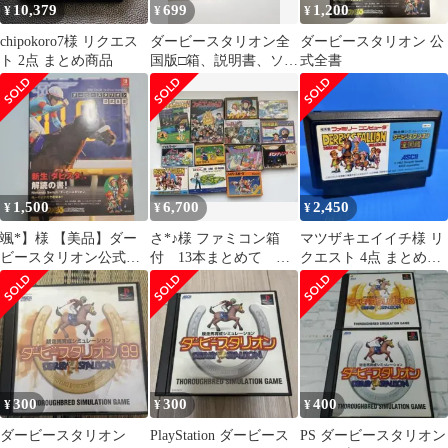
10,379
699
1,200
¥
¥
¥
chipokoro7様 リクエス
ダービースタリオン全
ダービースタリオン 公
ト 2点 まとめ商品
国版□箱、説明書、ソフ
式全書
トのセット ファミコ
ン
1,500
6,700
2,450
¥
¥
¥
颯*】様 ​【美品】ダー
さ*♪様 ファミコン箱
マツザキエイイチ様 リ
ビースタリオン公式全
付 13本まとめて マ
クエスト 4点 まとめ商
書
リオブラザーズ ドラ
品
ゴンクエスト
300
300
400
¥
¥
¥
ダービースタリオン
PlayStation ダービース
PS ダービースタリオン