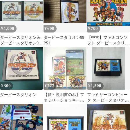
1,000
600
700
¥
¥
¥
ダービースタリオン＆
ダービースタリオン99
【中古】ファミコンソ
ダービースタリオン99
PS1
フト ダービースタリオ
PS 2本セット 動作確
ン 全国版
認済み
300
777
1,500
¥
¥
¥
ダービースタリオン
【箱・説明書のみ】フ
ファミリーコンピュー
ァミリージョッキー・
タ ダービースタリオン
ダビスタセット（全国
全国版
版&04）