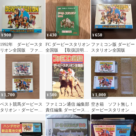
900
430
650
¥
¥
¥
1992年 ダービースタ
FC ダービースタリオン
ファミコン版 ダービー
リオン全国版 ファミ
全国版 【取扱説明
スタリオン全国版
コンソフト 新品未使
書】
用未開封
1,700
500
1,000
¥
¥
¥
ベスト競馬ダービース
ファミコン通信 編集部
空き箱 ソフト無し！
タリオン・ダービース
責任編集 ダービースタ
ダービースタリオン 全
タリオン全国版 セット
リオン全国版 公式ガイ
国版 ベスト競馬
ファミコンソフト
ドブック