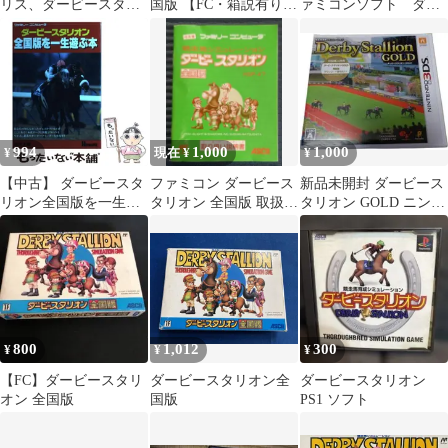
リス、ダービースタリ
国版 【FC・箱説有り・
ァミコンソフト ダー
オンなど ８本セッ
コレクションケース付
ビースタリオン全国版
ト 箱説なし
き】
994
1,000
1,000
¥
現在 ¥
¥
【中古】 ダービースタ
ファミコン ダービース
新品未開封 ダービース
リオン全国版を一生遊
タリオン 全国版 取扱説
タリオン GOLD ニンテ
ぶ本 ファミリーコンピ
明書
ンドー3DS ソフト
ュータ / 成沢大輔 /
JICC出版局
800
1,012
300
¥
¥
¥
【FC】ダービースタリ
ダービースタリオン全
ダービースタリオン
オン 全国版
国版
PS1 ソフト