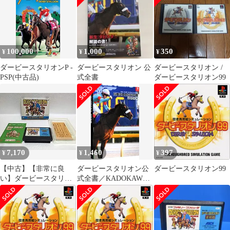
100,000
1,000
350
¥
¥
¥
ダービースタリオンP -
ダービースタリオン 公
ダービースタリオン /
PSP(中古品)
式全書
ダービースタリオン99
7,170
1,460
397
¥
¥
¥
【中古】【非常に良
ダービースタリオン公
ダービースタリオン99
い】ダービースタリオ
式全書／KADOKAWA
ン 全国版 p706p5g
Game Linkage