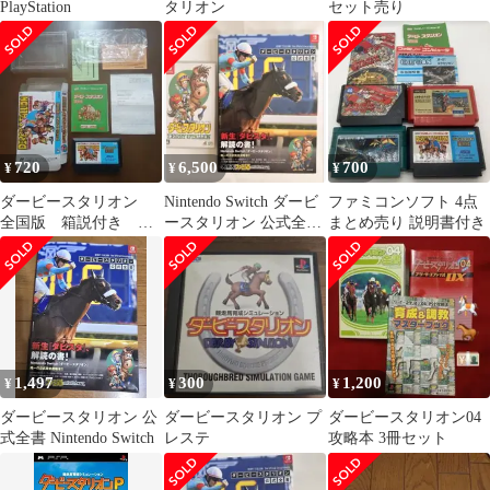
PlayStation
タリオン
セット売り
720
6,500
700
¥
¥
¥
ダービースタリオン
Nintendo Switch ダービ
ファミコンソフト 4点
全国版 箱説付き 任
ースタリオン 公式全書
まとめ売り 説明書付き
天堂ファミコンソフト
セット
1,497
300
1,200
¥
¥
¥
ダービースタリオン 公
ダービースタリオン プ
ダービースタリオン04
式全書 Nintendo Switch
レステ
攻略本 3冊セット