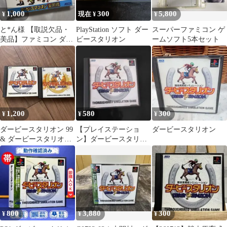
1,000
300
5,800
¥
現在 ¥
¥
と*ん様 【取説欠品・
PlayStation ソフト ダー
スーパーファミコン ゲ
美品】ファミコン ダー
ビースタリオン
ームソフト5本セット
ビースタリオン 全国版
1,200
580
300
¥
¥
¥
ダービースタリオン 99
【プレイステーショ
ダービースタリオン
& ダービースタリオン
ン】ダービースタリオ
セット
ン
800
3,880
300
¥
¥
¥