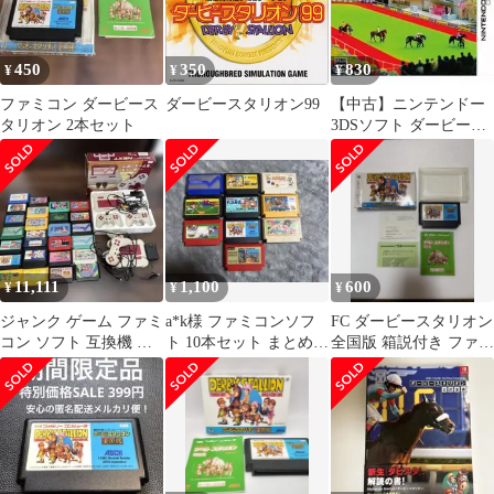
450
350
830
¥
¥
¥
ファミコン ダービース
ダービースタリオン99
【中古】ニンテンドー
タリオン 2本セット
3DSソフト ダービース
タリオンGOLD
11,111
1,100
600
¥
¥
¥
ジャンク ゲーム ファミ
a*k様 ファミコンソフ
FC ダービースタリオン
コン ソフト 互換機 本
ト 10本セット まとめ売
全国版 箱説付き ファミ
体 セット まとめ売り
り
コン ソフト