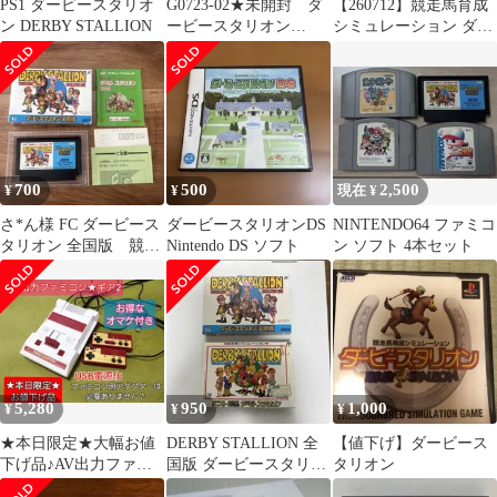
PS1 ダービースタリオ
G0723-02★未開封 ダ
【260712】競走馬育成
ン DERBY STALLION
ービースタリオン
シミュレーション ダー
PlayStation ソフト
ビースタリオン
700
500
2,500
¥
¥
現在 ¥
さ*ん様 FC ダービース
ダービースタリオンDS
NINTENDO64 ファミコ
タリオン 全国版 競走
Nintendo DS ソフト
ン ソフト 4本セット
馬シミュレーション
ファミコン
5,280
950
1,000
¥
¥
¥
★本日限定★大幅お値
DERBY STALLION 全
【値下げ】ダービース
下げ品♪AV出力ファミ
国版 ダービースタリオ
タリオン
コン♪お得なオマケ付！
ン ソフト 2個