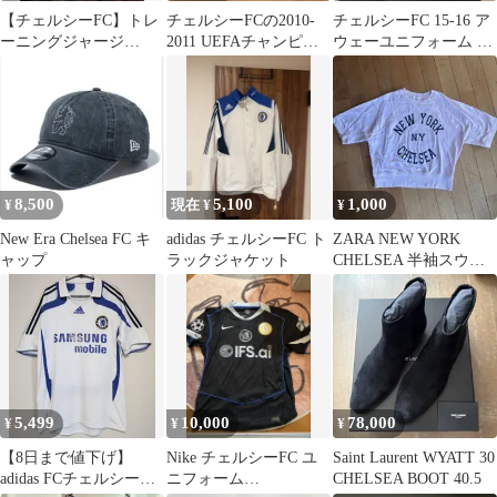
【チェルシーFC】トレ
チェルシーFCの2010-
チェルシーFC 15-16 ア
ーニングジャージ
2011 UEFAチャンピオ
ウェーユニフォーム レ
Climacool 正規品
ンズリーグ セットア
プリカ
ップM
8,500
5,100
1,000
¥
現在 ¥
¥
New Era Chelsea FC キ
adidas チェルシーFC ト
ZARA NEW YORK
ャップ
ラックジャケット
CHELSEA 半袖スウェ
ット S
5,499
10,000
78,000
¥
¥
¥
【8日まで値下げ】
Nike チェルシーFC ユ
Saint Laurent WYATT 30
adidas FCチェルシー
ニフォーム
CHELSEA BOOT 40.5