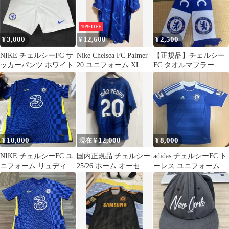
10%OFF
3,000
12,600
2,500
¥
¥
¥
NIKE チェルシーFC サ
Nike Chelsea FC Palmer
【正規品】チェルシー
ッカーパンツ ホワイト
20 ユニフォーム XL
FC タオルマフラー
10,000
12,000
8,000
¥
現在 ¥
¥
NIKE チェルシーFC ユ
国内正規品 チェルシー
adidas チェルシーFC ト
ニフォーム リュディガ
25/26 ホーム オーセン
ーレス ユニフォーム 9
ー
ティック ジョアン・ペ
番
ドロ