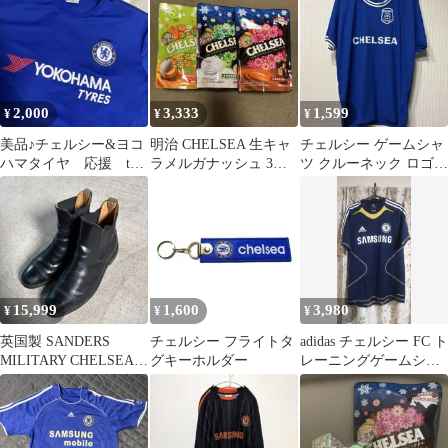
2,000
3,333
1,599
¥
¥
¥
美品♪チェルシー&ヨコ
明治 CHELSEA 生キャ
チェルシー ゲームシャ
ハマタイヤ 応援 tシ
ラメルガナッシュ 3種
ツ クルーネック ロゴ L
ャツ ユニホーム
セット
青 ポリエステル スポー
ツ
15,999
1,600
3,980
¥
¥
¥
英国製 SANDERS
チェルシー フライトタ
adidas チェルシー FC ト
MILITARY CHELSEA
グキーホルダー
レーニングゲームシャ
BOOT サンダース
ツ Lサイズ 紺金