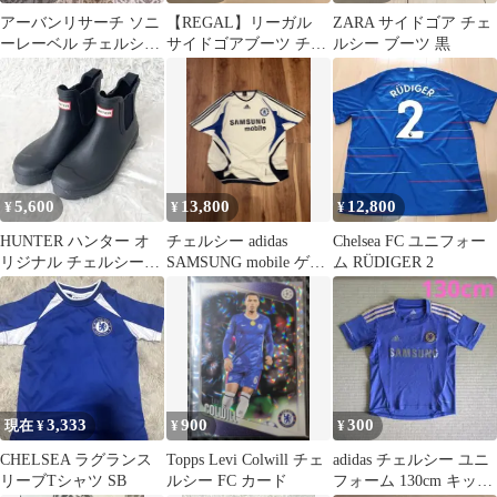
アーバンリサーチ ソニ
【REGAL】リーガル
ZARA サイドゴア チェ
ーレーベル チェルシー
サイドゴアブーツ チェ
ルシー ブーツ 黒
ブーツ 22cm
ルシー 38GR ブラック
5,600
13,800
12,800
¥
¥
¥
HUNTER ハンター オ
チェルシー adidas
Chelsea FC ユニフォー
リジナル チェルシー
SAMSUNG mobile ゲー
ム RÜDIGER 2
25cm
ムシャツ 白
3,333
900
300
現在 ¥
¥
¥
CHELSEA ラグランス
Topps Levi Colwill チェ
adidas チェルシー ユニ
リーブTシャツ SB
ルシー FC カード
フォーム 130cm キッズ