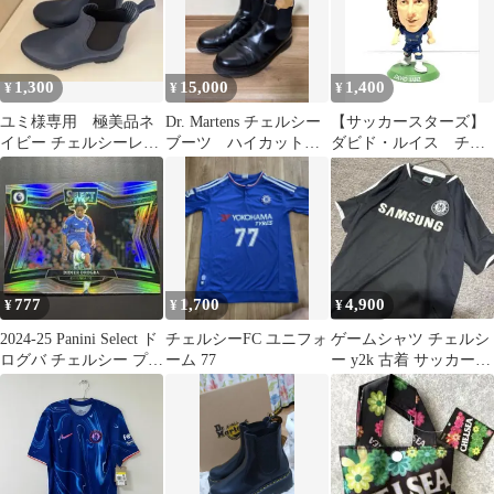
1,300
15,000
1,400
¥
¥
¥
ユミ様専用 極美品ネ
Dr. Martens チェルシー
【サッカースターズ】
イビー チェルシーレイ
ブーツ ハイカット
ダビド・ルイス チェ
ンブーツ
ブラック 27cm
ルシー ホーム 極美
品
777
1,700
4,900
¥
¥
¥
2024-25 Panini Select ド
チェルシーFC ユニフォ
ゲームシャツ チェルシ
ログバ チェルシー プリ
ーム 77
ー y2k 古着 サッカー
ズム
ユニフォーム Tシャツ