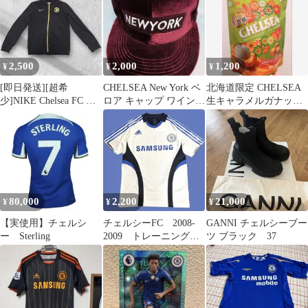
2,500
2,000
1,200
¥
¥
¥
[即日発送][超希
CHELSEA New York ベ
北海道限定 CHELSEA
少]NIKE Chelsea FC ジ
ロア キャップ ワインレ
生キャラメルガナッシ
ップパーカー ブラック
ッド
ュ メロンスカッチ味※
再値下げ
80,000
2,200
21,000
¥
¥
¥
【実使用】チェルシ
チェルシーFC 2008-
GANNI チェルシーブー
ー Sterling
2009 トレーニングシ
ツ ブラック 37
ャツ M程度 アディ
ダス