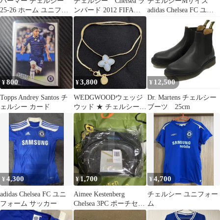
パーマー チェルシー
チェルシー Chelsea ラ
チェルシーMサイズ
25-26 ホーム ユニフォ
ンパード 2012 FIFAク
adidas Chelsea FC ユニ
ーム プレミアリーグ仕
ラブW杯 4XO
フォーム ブルー
様 長袖
800
3,800
12,500
¥
¥
¥
Topps Andrey Santos チ
WEDGWOODウェッジ
Dr. Martens チェルシー
ェルシー カード
ウッド ★ チェルシー
ブーツ 25cm
フラワーペンダントネ
ックレス(ブルー) ジャ
スパー ゴールド
4,300
1,700
4,700
¥
¥
¥
adidas Chelsea FC ユニ
Aimee Kestenberg
チェルシー ユニフォー
フォーム サッカー
Chelsea 3PC ポーチセッ
ム
ト