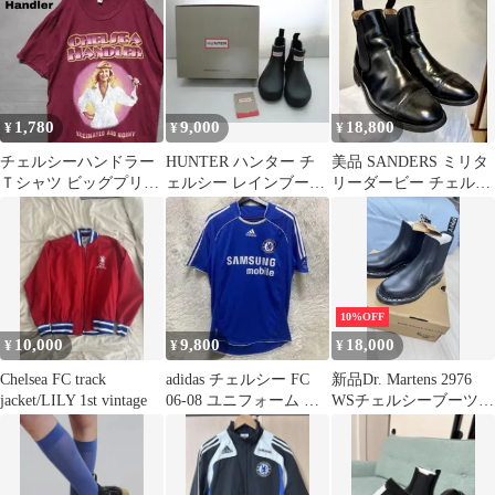
オ
1,780
9,000
18,800
¥
¥
¥
チェルシーハンドラー
HUNTER ハンター チ
美品 SANDERS ミリタ
Ｔシャツ ビッグプリン
ェルシー レインブーツ
リーダービー チェルシ
ト ボルドー
ブラック 23cm 長靴
ー ブーツ 6.5 サイドゴ
ア
10%OFF
10,000
9,800
18,000
¥
¥
¥
Chelsea FC track
adidas チェルシー FC
新品Dr. Martens 2976
jacket/LILY 1st vintage
06-08 ユニフォーム ゲ
WSチェルシーブーツ
ームシャツ サッカー
UK3 EU36箱付き