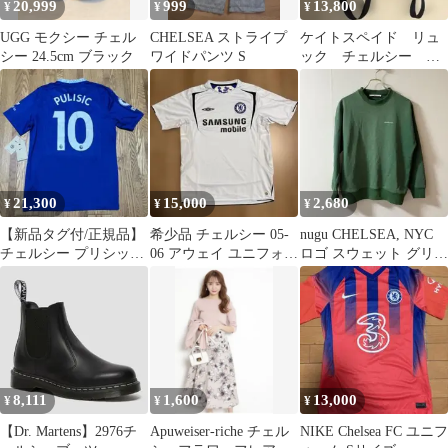
20,999
999
13,800
¥
¥
¥
UGG モクシー チェル
CHELSEA ストライプ
ケイトスペイド リュ
シー 24.5cm ブラック
ワイドパンツ S
ック チェルシー ラ
ージバッグパック
21,300
15,000
2,680
¥
¥
¥
【新品タグ付/正規品】
希少品 チェルシー 05-
nugu CHELSEA, NYC
チェルシー プリシッチ
06 アウェイ ユニフォー
ロゴ スウェット グリー
ユニフォーム
ム アンブロ ライトブル
ン サイズF
ー
8,111
1,600
13,000
¥
¥
¥
【Dr. Martens】2976チ
Apuweiser-riche チェル
NIKE Chelsea FC ユニフ