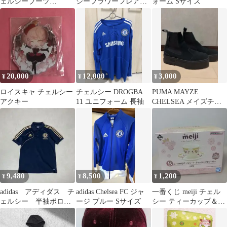
ェルシーブーツ
シーフラワーフレアス
ォーム Sサイズ
【24cm】
カート ピンク
20,000
12,000
3,000
¥
¥
¥
ロイスキャ チェルシー
チェルシー DROGBA
PUMA MAYZE
アクキー
11 ユニフォーム 長袖
CHELSEA メイズチェ
ルシー ブラック 25cm
9,480
8,500
1,200
¥
¥
¥
adidas アディダス チ
adidas Chelsea FC ジャ
一番くじ meiji チェル
ェルシー 半袖ポロシ
ージ ブルー Sサイズ
シー ティーカップ＆ソ
ャツ ネイビー ゴー
ーサー B賞
ルド 好配色