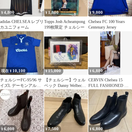
4,800
1,800
9,000
¥
¥
¥
adidas CHELSEA レプリ
Topps Josh Acheampong
Chelsea FC 100 Years
カユニフォーム
199枚限定 チェルシー
Centenary Jersey
10,100
15,000
6,880
現在 ¥
¥
¥
チェルシーFC-95/96 サ
【チェルシー】ウェル
CERVIN Chelsea 15
イズL デーモンアルバ
ベック Danny Welbeck
FULL FASHIONED ス
ーン ユニフォーム
直筆サイン パッチカー
トッキング
ド
6,000
7,500
6,800
¥
¥
¥