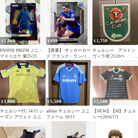
CLIMACOOL
1,800
499
1,750
¥
¥
¥
PANINI PRIZM ノニ・
【貴重】 サッカーカー
チェルシー アストン
マドゥエケ 紫25/25 チ
ド フランク・ランパー
ヴィラ用 25/26〜 カ
ェルシーFC
ド チェルシーFC
ラバオカップ袖パッチ
1,000
5,500
5,500
¥
¥
¥
チェルシーFC 14/15 シ
adidas チェルシー ユニ
【NEW】【M】チェル
ーズン アウェイ ユニフ
フォーム 10/11
シー(2016/17)
ォーム