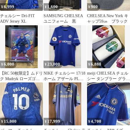
6,999
1,600
900
¥
¥
¥
チェルシー Dri-FIT
SAMSUNG CHELSEA
CHELSEA New York キ
ADV Jersey XL
ユニフォーム 黒
ャップ59㎝ ブラック
6,000
23,000
6,888
¥
¥
¥
【RC 50枚限定】ムドリ
NIKE チェルシー 17/18
meiji CHELSEA チェル
ク Mudryk ローズゴー
ホーム アザール PLパ
シー タンブラー グラス
ルド チェルシー
ッチ付き
コップ 5個セット
15,000
17,999
4,700
¥
¥
¥