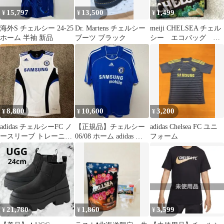
15,797
13,500
1,499
¥
¥
¥
海外S チェルシー 24-25
Dr. Martens チェルシー
meiji CHELSEA チェル
ホーム 半袖 新品
ブーツ ブラック
シー エコバッグ 収
納ポーチ付き バンダ
イ
8,800
10,600
3,200
¥
¥
¥
adidas チェルシーFC ノ
【正規品】チェルシー
adidas Chelsea FC ユニ
ースリーブ トレーニン
06/08 ホーム adidas サ
フォーム
グシャツ サイズM？L?
ムスン O
21,780
1,860
3,599
¥
¥
¥