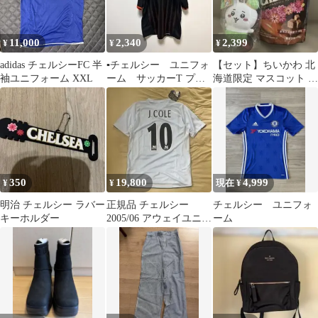
11,000
2,340
2,399
¥
¥
¥
adidas チェルシーFC 半
▪️チェルシー ユニフォ
【セット】ちいかわ 北
袖ユニフォーム XXL
ーム サッカーT プレ
海道限定 マスコット &
ミアリーグ 00s スト
CHELSEA チェルシー
ライプ柄
350
19,800
4,999
¥
¥
現在 ¥
明治 チェルシー ラバー
正規品 チェルシー
チェルシー ユニフォ
キーホルダー
2005/06 アウェイユニフ
ーム
ォーム ジョー・コール
#10