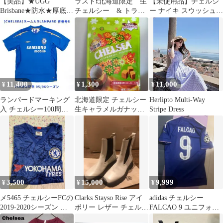
【美品】★UGG
ラスト❗️北海道限定 生
【未使用品】チェルシ
Brisbane★防水★厚底
チェルシー & トラピ
ー ナイキ スウッシュ T
チェルシー ブーツ 黒
ストバター飴 セット
シャツ
24cm
11,400
1,300
11,000
¥
¥
¥
ランパードマーキング
北海道限定 チェルシー
Herlipto Multi-Way
入 チェルシー100周年
生キャラメルガナッシ
Stripe Dress
記念 05/06 ユニフォー
ュ メロンスカッチ味
ム
3,500
15,000
9,999
¥
¥
¥
メ5465 チェルシーFCの
Clarks Stayso Rise アイ
adidas チェルシー
2019-2020シーズン ホ
ボリー レザー チェルシ
FALCAO 9 ユニフォー
ームユニフォームＬ
ーブーツ
ム 正規品 ファルカ