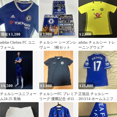
07/08 ユニフォーム
GARNACHO 49
1,100
3,980
2,800
現在 ¥
¥
¥
adidas Chelsea FC ユニ
チェルシー シーズンレ
adidas チェルシー トレ
フォーム
ヴュー 3枚セット
ーニングウェア
6,500
3,000
21,800
¥
¥
¥
チェルシーユニフォー
チェルシーFC プレミア
正規品 チェルシー
ム24-25 長袖
リーグ 優勝記念 ポロシ
2013/14 ホームユニフォ
ャツ 16-17 Sサイズ
ーム アザール #10