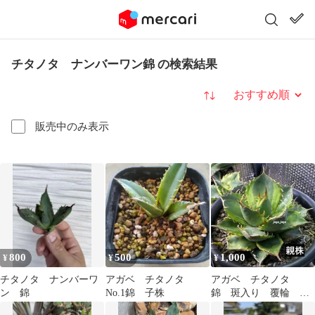
チタノタ ナンバーワン錦 の検索結果
並び替え
販売中のみ表示
800
500
1,000
¥
¥
¥
チタノタ ナンバーワ
アガベ チタノタ
アガベ チタノタ
ン 錦
No.1錦 子株
錦 斑入り 覆輪 ナ
ンバーワン 発根済み