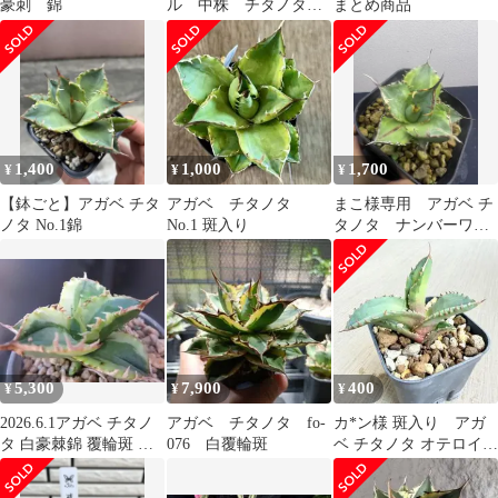
豪刺 錦
ル 中株 チタノタ
まとめ商品
錦 オテロイ チタノ
タ 斑入り fo-076
1,400
1,000
1,700
¥
¥
¥
【鉢ごと】アガベ チタ
アガベ チタノタ
まこ様専用 アガベ チ
ノタ No.1錦
No.1 斑入り
タノタ ナンバーワ
ン 錦 班入り 農大
NO.1 2個
5,300
7,900
400
¥
¥
¥
2026.6.1アガベ チタノ
アガベ チタノタ fo-
カ*ン様 斑入り アガ
タ 白豪棘錦 覆輪斑 希
076 白覆輪斑
ベ チタノタ オテロイ
少 特選良質子株
子株（親名称不明）※
将来の斑は未保