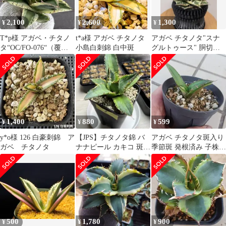
2,100
2,600
1,300
¥
¥
¥
T*p様 アガベ・チタノ
t*a様 アガベ チタノタ
アガベ チタノタ"スナ
タ“OC/FO-076“（覆輪
小島白刺錦 白中斑
グルトゥース" 胴切り
斑）”大株/天芽育成/血
子株
統
1,400
880
599
¥
¥
¥
y*o様 126 白豪刺錦 ア
【JPS】チタノタ錦 バ
アガベ チタノタ斑入り
ガベ チタノタ
ナナピール カキコ 斑入
季節斑 発根済み 子株
り 覆輪
抜き苗
500
1,780
900
¥
¥
¥