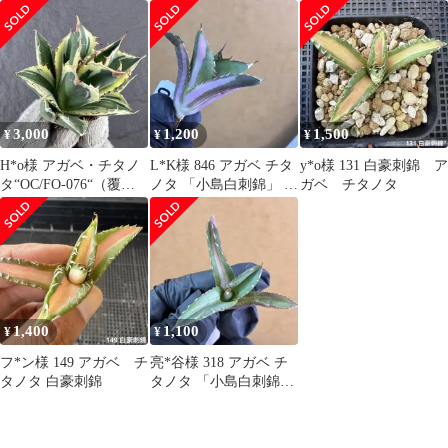
スト
3,000
1,200
1,500
¥
¥
¥
H*o様 アガベ・チタノ
L*K様 846 アガベ チタ
y*o様 131 白豪刺錦 ア
タ“OC/FO-076“（覆輪
ノタ 「小島白刺錦」 白
ガベ チタノタ
斑）”大株/天芽育成/血
斑入り 優良血統子株厳
統
選
1,400
1,100
¥
¥
フ*ン様 149 アガベ チ
亮*谷様 318 アガベ チ
タノタ 白豪刺錦
タノタ 「小島白刺錦」
白斑入り 優良血統子株
厳選