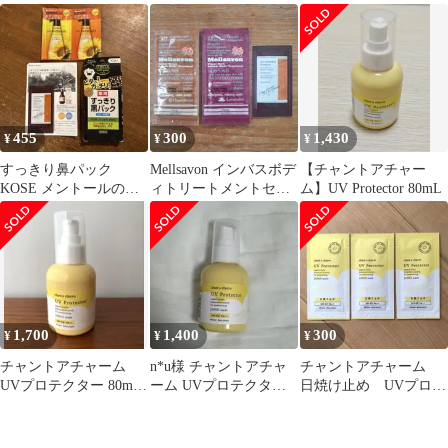
日焼け止め サンプルセ
MIMCオーガニックオ
サンプル 7包
ット
メガチャージ他10点
455
300
1,430
¥
¥
¥
すっきり鼻パック
Mellsavon インバスボデ
【チャントアチャー
KOSE メントールの香
ィトリートメントセッ
ム】UV Protector 80mL
り8枚 その他おまけ
ト おまけ付き
1,700
1,400
300
¥
¥
¥
チャントアチャーム
n*u様 チャントアチャ
チャントアチャーム
UVプロテクター 80mL
ーム UVプロテクター
日焼け止め UVプロテ
SPF42 PA++
80mL SPF42 PA++
クター サンプル 試
供品