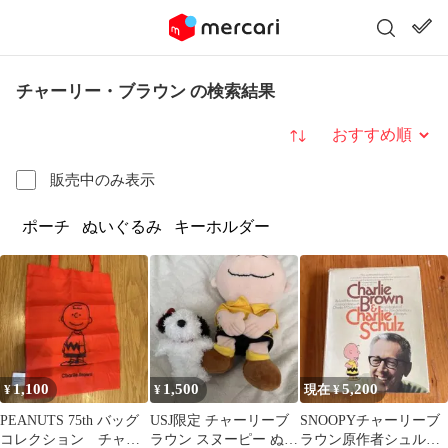
チャーリー・ブラウン の検索結果
並び替え
販売中のみ表示
ポーチ
ぬいぐるみ
キーホルダー
1,100
1,500
5,200
¥
¥
現在 ¥
PEANUTS 75th バッグ
USJ限定 チャーリーブ
SNOOPYチャーリーブ
コレクション チャー
ラウン スヌーピー ぬい
ラウン原作者シュルツ