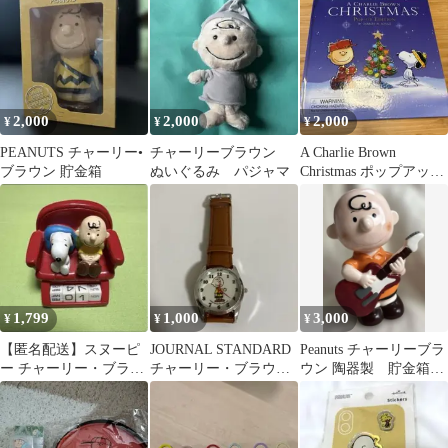
ンプルト
2,000
2,000
2,000
¥
¥
¥
PEANUTS チャーリー•
チャーリーブラウン
A Charlie Brown
ブラウン 貯金箱
ぬいぐるみ パジャマ
Christmas ポップアップ
絵本
1,799
1,000
3,000
¥
¥
¥
【匿名配送】スヌーピ
JOURNAL STANDARD
Peanuts チャーリーブラ
ー チャーリー・ブラウ
チャーリー・ブラウン
ウン 陶器製 貯金箱
ン フィギュア カレン
腕時計 オトナミューズ
スヌーピー 置物
ダー カバヤ食玩