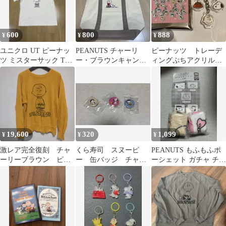
600
800
888
¥
¥
¥
ユニクロ UT ピーナッ
PEANUTS チャーリ
ピーナッツ トレーデ
ツ ミスターサック Tシ
ー・ブラウンキャンバ
ィングぷちアクリルチ
ャツ L チャーリーブラ
ス トートバッグ
ャームキーホルダー
ウン
チャーリーブラウン
19,600
320
1,099
¥
¥
¥
激レア完全復刻 チャ
くら寿司 スヌーピ
PEANUTS もふもふポ
ーリーブラウン ピー
ー 缶バッジ チャー
ーシェット ガチャ チャ
ナッツ スヌーピー
リーブラウン ヴァイ
ーリーブラウン ベル
オレット