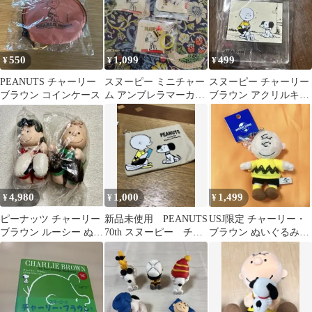
550
1,099
499
¥
¥
¥
PEANUTS チャーリー
スヌーピー ミニチャー
スヌーピー チャーリー
ブラウン コインケース
ム アンブレラマーカー
ブラウン アクリルキー
未開封 アクセサリー
ホルダー くら寿司
4,980
1,000
1,499
¥
¥
¥
ピーナッツ チャーリー
新品未使用 PEANUTS
USJ限定 チャーリー・
ブラウン ルーシー ぬい
70th スヌーピー チャ
ブラウン ぬいぐるみマ
ぐるみ マクドナルド
ーリーブラウン ポー
スコット スヌーピー
チ