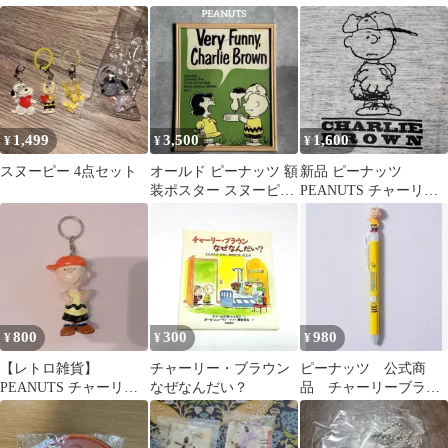
腕時計 オトナミューズ
くら寿司 コラボ 缶
ヌーピー ぬいぐるみ
バッジ
1,499
3,500
1,600
¥
¥
¥
スヌーピー 4点セット
オールド ピーナッツ 額
新品 ピーナッツ
装ポスター スヌーピー
PEANUTS チャーリー
チャーリーブラウン ル
ブラウン 杢グレー Tシ
ーシー
ャツ L
800
300
980
¥
¥
¥
【レトロ雑貨】
チャーリー・ブラウン
ピーナッツ 公式商
PEANUTS チャーリー
なぜなんだい？
品 チャーリーブラウ
ブラウン キーホルダー
ン ゲル ボールペ
【当時物】
ン 黒 0.5mm