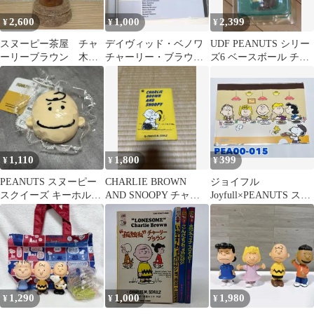
2,600
1,000
2,399
¥
¥
¥
スヌーピー茶屋 チャ
デイヴィッド・ベノワ
UDF PEANUTS シリー
ーリーブラウン 木製
チャーリー・ブラウン
ズ6 ベースボール チャ
フィギュア
CD 帯付
ーリー・ブラウン
1,110
1,800
399
¥
¥
¥
PEANUTS スヌーピー
CHARLIE BROWN
ジョイフル
スクイーズ キーホルダ
AND SNOOPY チャー
Joyfull×PEANUTS スヌ
ー タグ付 チャーリーブ
ルズ・M・シュルツ
ーピーコラボ クリアフ
ラウン
ァイル E
1,290
1,000
1,980
¥
¥
¥