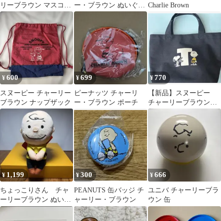
リーブラウン マスコッ
ー・ブラウン ぬいぐる
Charlie Brown
ト
み スヌーピー抱っこ
600
699
770
¥
¥
¥
スヌーピー チャーリー
ピーナッツ チャーリ
【新品】スヌーピー
ブラウン ナップザック
ー・ブラウン ポーチ
チャーリーブラウン
トートバッグ イニシ
ャル T
1,199
300
666
¥
¥
¥
ちょっこりさん チャ
PEANUTS 缶バッジ チ
ユニバ チャーリーブラ
ーリーブラウン ぬいぐ
ャーリー・ブラウン
ウン 缶
るみ マスコット