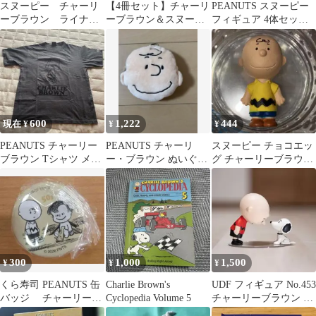
スヌーピー チャーリ
【4冊セット】チャーリ
PEANUTS スヌーピー
ーブラウン ライナ
ーブラウン＆スヌーピ
フィギュア 4体セット
ス カプキャラプレミ
ー コミック 4点 チャー
チャーリーブラウン
アム ガチャ
ルス M. シュルツ ツ
ル・コミック社
2607HAth72
600
1,222
444
現在 ¥
¥
¥
PEANUTS チャーリー
PEANUTS チャーリ
スヌーピー チョコエッ
ブラウン Tシャツ メン
ー・ブラウン ぬいぐる
グ チャーリーブラウン
ズ Lサイズ
みパスケース ポーチ
フィギュア
300
1,000
1,500
¥
¥
¥
くら寿司 PEANUTS 缶
Charlie Brown's
UDF フィギュア No.453
バッジ チャーリーブ
Cyclopedia Volume 5
チャーリーブラウン &
ラウン＆ライナス・バ
スヌーピー