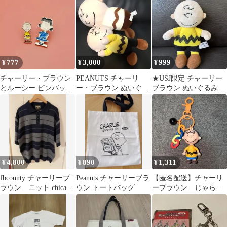
777
3,000
999
¥
¥
¥
チャーリー・ブラウン
PEANUTS チャーリ
★USJ限定 チャーリー
とルーシー ピンバッジ
ー・ブラウン ぬいぐる
ブラウン ぬいぐるみス
セット
み 2体 31センチ 23セン
トラップ マスコットス
チ
トラップ
4,800
890
1,311
¥
¥
¥
fbcounty チャーリーブ
Peanuts チャーリーブラ
【匿名配送】チャーリ
ラウン ニット chicano
ウン トートバッグ
ーブラウン じゃらじ
lowrider
ゃら キーホルダー
スヌーピー