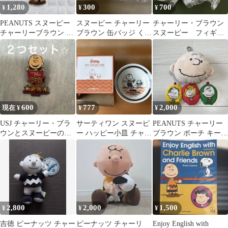
1,280
300
700
¥
¥
¥
PEANUTS スヌーピー
スヌーピー チャーリー
チャーリー・ブラウン
チャーリーブラウン キ
ブラウン 缶バッジ くら
スヌーピー フィギュ
ラキラキーホルダー
寿司
ア
10cm
600
777
2,000
現在 ¥
¥
¥
USJ チャーリー・ブラ
サーティワン スヌーピ
PEANUTS チャーリー
ウンとスヌーピーのピ
ー ハッピー小皿 チャー
ブラウン ポーチ キーホ
ン
リーブラウン
ルダー
2,800
2,000
1,500
¥
¥
¥
吉徳 ピーナッツ チャー
ピーナッツ チャーリ
Enjoy English with