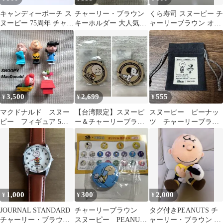
キャンディーポーチ ス
チャーリー・ブラウン
くら寿司 スヌーピー チ
ヌーピー 75周年 チャー
キーホルダー 大人気、
ャーリーブラウン オリ
リーブラウン
再入荷❗️
ジナルクリアキーホル
ダー
3,500
2,699
555
¥
¥
¥
マクドナルド スヌー
【台湾限定】スヌーピ
スヌーピー ピーナッ
ピー フィギュア 5体
ー＆チャーリーブラウ
ツ チャーリーブラウ
セット スヌーピー チャ
ン70周年記念木製キー
ン ミニ巾着 ポーチ
ーリーブラウン
ホルダー1950s
1,000
300
2,000
¥
¥
¥
JOURNAL STANDARD
チャーリーブラウン
タグ付きPEANUTS チ
チャーリー・ブラウン
スヌーピー PEANUTS
ャーリー・ブラウン ス