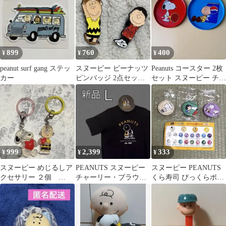
899
760
400
¥
¥
¥
peanut surf gang ステッ
スヌーピー ピーナッツ
Peanuts コースター 2枚
カー
ピンバッジ 2点セット
セット スヌーピー チャ
（チャーリー・ブラウ
ーリーブラウン 赤 青
ン）
999
2,399
333
¥
¥
¥
スヌーピー めじるしア
PEANUTS スヌーピー
スヌーピー PEANUTS
クセサリー ２個
チャーリー・ブラウン
くら寿司 びっくらポン
SNOOPY チャーリーブ
Tシャツ ブラック Ｌ
缶バッジ チャーリーブ
ラウン
半袖
ラウン