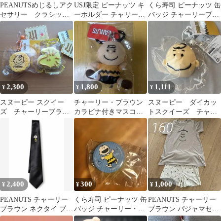
PEANUTSめじるしアク
USJ限定 ピーナッツ キ
くら寿司 ピーナッツ 缶
セサリー クラシック
ーホルダー チャリー・
バッジ チャーリーブラ
ver チャーリーブラウ
ブラウン
ウン
ン
2,300
1,800
1,111
¥
¥
¥
スヌーピー スクイー
チャーリー・ブラウン
スヌーピー ダイカッ
ズ チャーリーブラウ
カラビナ付きマスコッ
トスクイーズ チャー
ン ウッドストック 2
ト ピーナッツ
リーブラウン
個セット
2,400
300
1,000
¥
¥
¥
PEANUTS チャーリー
くら寿司 ピーナッツ 缶
PEANUTS チャーリー
ブラウン ネクタイ ブラ
バッジ チャーリー・ブ
ブラウン パジャマセッ
ック
ラウン
ト