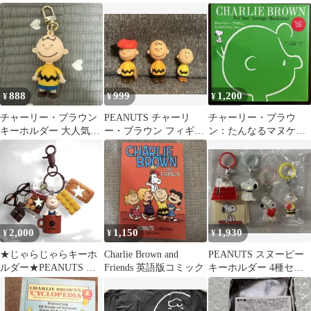
リーブラウン
ぐるみセット
氏直筆サイン1972年ビ
ンテージ書籍
888
999
1,200
¥
¥
¥
チャーリー・ブラウン
PEANUTS チャーリ
チャーリー・ブラウ
キーホルダー 大人気、
ー・ブラウン フィギュ
ン：たんなるマヌケじ
再入荷❗️
ア 3体セット♡
ゃない
2,000
1,150
1,930
¥
¥
¥
★じゃらじゃらキーホ
Charlie Brown and
PEANUTS スヌーピー
ルダー★PEANUTS チ
Friends 英語版コミック
キーホルダー 4種セッ
ャーリーブラウン
ト