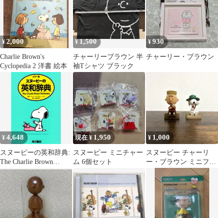
2,000
1,500
930
¥
¥
¥
Charlie Brown's
チャーリーブラウン 半
チャーリー・ブラウン
Cyclopedia 2 洋書 絵本
袖Tシャツ ブラック
4,648
1,950
1,000
¥
現在 ¥
¥
スヌーピーの英和辞典:
スヌーピー ミニチャー
スヌーピー チャーリ
The Charlie Brown
ム 6個セット
ー・ブラウン ミニフィ
dictionary カラ-版／チ
ギュア セット
ャールズ・M・シュル
ツ、山