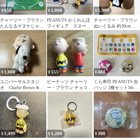
950
1,800
1,999
¥
¥
¥
チャーリー・ブラウン :
PEANUTS かくれんぼ
チャーリー・ブラウン
たんなるマヌケじゃな
フィギュア スヌーピ
ぬいぐるみ 約30cm ス
い : チャーリー・ブラ
ー ガチャガチャ ま
ヌーピー USJ 非売品 ユ
ウン大百科
とめ売り
ニバ
1,000
555
480
¥
¥
¥
ユニバーサルスタジ
ピーナッツ チャーリ
くら寿司 PEANUTS 缶
オ Charlie Brown &
ー・ブラウン チョコエ
バッジ 2種セット50s チ
Snoopy ぬいぐるみ
ッグおまけ
ャーリー・ブラウン
1,499
1,200
300
¥
¥
¥