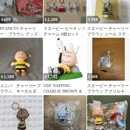
600
2,200
399
¥
¥
¥
PEANUTS チャーリ
スヌーピー ピーナッツ
スヌーピー チャーリー
ー・ブラウン グッズ 2
チャーム 6個セット め
ブラウン シール ステッ
点セット
じるしアクセサリー コ
カー PEANUTS
ンプリート
1,500
1,782
300
¥
¥
¥
ユニバ チャーリーブ
UDF NAPPING
スヌーピー チャーリー
ラウン キーホルダ
CHARLIE BROWN ＆
ブラウン アクリルキー
ー ぬいぐるみ スヌ
SNOOPY
ホルダー くら寿司
ーピー