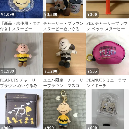
1,099
3,380
300
¥
¥
¥
【新品・未使用・タグ
チャーリー・ブラウン
PEZ チャーリーブラウ
付き】スヌーピー ダ
スヌーピーぬいぐるみ
ン ペッツ スヌーピー
イカットスクイーズ
&スヌーピークッキー
チャーリーブラウン
ポット(空き容器)
1,999
1,200
555
¥
¥
¥
PEANUTS チャーリー
ユニバ限定 チャーリ
PEANUTS ミニ！ラウ
ブラウン ぬいぐるみ マ
ーブラウン マスコッ
ンドポーチ
スコット
ト キーホルダー モ
ノクロ
900
999
600
¥
¥
¥