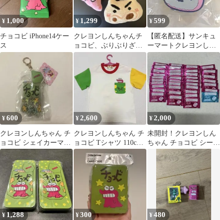
1,000
1,299
599
¥
¥
¥
チョコビ iPhone14ケー
クレヨンしんちゃんチ
【匿名配送】サンキュ
ス
ョコビ、ぶりぶりざえ
ーマートクレヨンしん
もんマスコット 2個セ
ちゃん チョコビシリ
ット
ーズ メジャー シロ
600
2,600
2,000
¥
¥
¥
クレヨンしんちゃん チ
クレヨンしんちゃん チ
未開封！クレヨンしん
ョコビ シェイカーマス
ョコビ Tシャツ 110cm
ちゃん チョコビ シール
コット キーホルダー
新品未使用
まとめ売り 37枚
1,288
300
480
¥
¥
¥