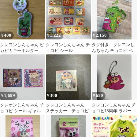
400
1,222
2,150
¥
¥
¥
クレヨンしんちゃん ピ
クレヨンしんちゃん チ
タグ付き クレヨンし
カピカキーホルダー チ
ョコビ シール
んちゃん チョコビ ペッ
ョコビ
トボトルカバポーチ
平成レトロ
1,699
300
650
¥
¥
¥
クレオンしんちゃん チ
クレヨンしんちゃん
クレヨンしんちゃん チ
ョコビ シール ギャル
ステッカー チョコビ
ョコビ15周年 ラバーキ
ギャルネネちゃん ギ
ーホルダー
ャルしんちゃん