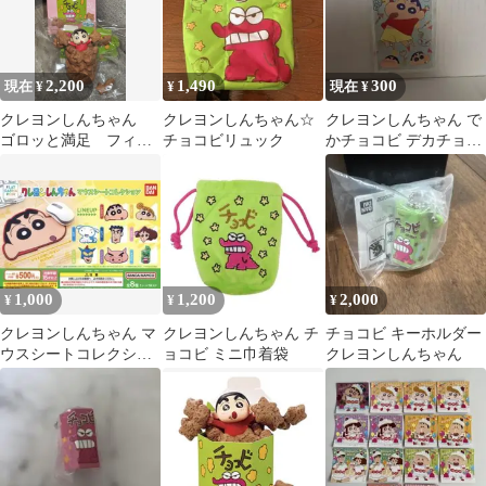
2,200
1,490
300
現在 ¥
¥
現在 ¥
クレヨンしんちゃん
クレヨンしんちゃん☆
クレヨンしんちゃん で
ゴロッと満足 フィギ
チョコビリュック
かチョコビ デカチョコ
ュア 新品未開封 チ
ビ シール ステッカー
ョコビ
しんのすけ
1,000
1,200
2,000
¥
¥
¥
クレヨンしんちゃん マ
クレヨンしんちゃん チ
チョコビ キーホルダー
ウスシートコレクショ
ョコビ ミニ巾着袋
クレヨンしんちゃん
ン チョコビ