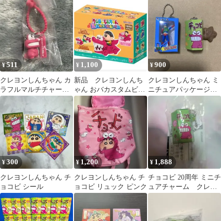
レクション ガチャ チョ
コビ
511
1,100
900
¥
¥
¥
クレヨンしんちゃん カ
新品 クレヨンしんち
クレヨンしんちゃん ミ
ラフルマルチチャーム
ゃん おバカスタムビー
ニチュアパッケージコ
チョコビ
クル もぐもぐチョコ
レクション アクション
ビ 第3弾
仮面 チョコビ
300
1,200
1,888
¥
¥
¥
クレヨンしんちゃん チ
クレヨンしんちゃん チ
チョコビ 20周年 ミニチ
ョコビ シール
ョコビ リュック ピンク
ュアチャーム クレヨ
ンしんちゃん 新品