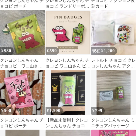
クレヨンしんちゃん チ
クレヨンしんちゃん チ
チョコビ アクション復
ョコビ ポーチ
ョコビ ランドリーポー
刻カード
チ 新品
980
599
1,200
¥
¥
現在 ¥
クレヨンしんちゃん
クレヨンしんちゃん チ
レトルト チョコビ クレ
チョコビ ワニ山さ
ョコビ ワニ山さん ピン
ヨンしんちゃん アクリ
ん パスケース コイ
バッジ
ルブロック
ンケース ポーチ
500
1,500
799
¥
¥
¥
クレヨンしんちゃん チ
【新品未使用】クレヨ
クレヨンしんちゃん ミ
ョコビ ポーチ
ンしんちゃん チョコビ
ニチュアパッケージコ
ペンケース ポーチ
レクション チョコビ