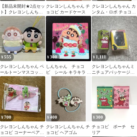
【新品未開封★2点セッ
クレヨンしんちゃん チ
クレヨンしんちゃん カ
ト】クレヨンしんちゃ
ョコビ カードケース
ンタム・ロボ チョコビ
ん チョコビ カンペンケ
キーホルダー 2点セッ
ース
ト
555
300
1,111
¥
¥
¥
クレヨンしんちゃん ペ
しんちゃん チョコ
クレヨンしんちゃんミ
ールトーンマスコット
ビ シール キラキラ レ
ニチュアパッケージコ
ゴムひも付きぬいぐる
ア
レクション チョコ
み チョコビだゾ
ビ シリマルダシ
700
400
300
¥
¥
¥
クレヨンしんちゃん チ
クレヨンしんちゃん チ
チョコビ ポーチ セ
ョコビ コーナーペアク
ョコビ ヘアゴム
リア