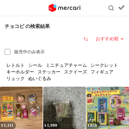
チョコビ の検索結果
並び替え
販売中のみ表示
レトルト
シール
ミニチュアチャーム
シークレット
キーホルダー
ステッカー
スクイーズ
フィギュア
リュック
ぬいぐるみ
1,111
1,980
850
¥
¥
¥