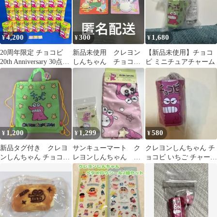
4,200
300
1,680
¥
¥
¥
20周年限定 チョコビ
新品未使用 クレヨン
【新品未使用】チョコ
20th Anniversary 30点セ
しんちゃん チョコビ
ビ ミニチュアチャーム
ット おまけ付
シール 妖怪バケ〜シ
ョン
1,200
1,299
580
¥
¥
¥
新品タグ付き クレヨ
サンキューマート ク
クレヨンしんちゃん チ
ンしんちゃん チョコビ
レヨンしんちゃん チ
ョコビ いちご チャーム
ナップサック
ョコビシリーズ
ガチャ