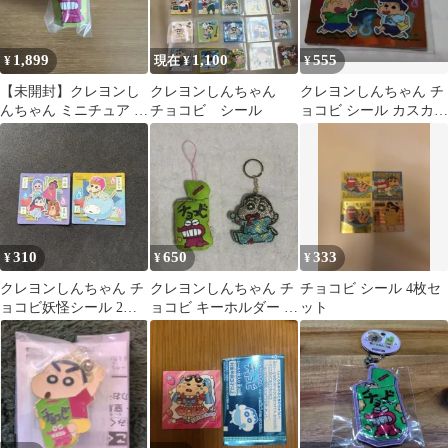
1,899
1,100
555
¥
現在 ¥
¥
【未開封】クレヨンし
クレヨンしんちゃん
クレヨンしんちゃん チ
んちゃん ミニチュア チ
チョコビ シール
ョコビ シール カスカベ
ョコビ
防衛隊
310
650
333
¥
¥
¥
クレヨンしんちゃん チ
クレヨンしんちゃん チ
チョコビ シール 4枚セ
ョコビ妖怪シール 2種
ョコビ キーホルダー 2
ット
セット
種セット