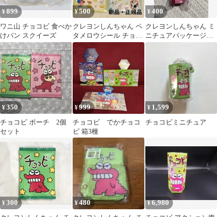
899
500
400
¥
¥
¥
ワニ山 チョコビ 食べか
クレヨンしんちゃん ペ
クレヨンしんちゃん ミ
けパン スクイーズ
タメロウシール チョコ
ニチュアパッケージコ
ビ パジャマ 2種セット
レクション チョコビ ピ
シール
ンク
350
999
1,599
¥
¥
¥
チョコビ ポーチ 2個
チョコビ でかチョコ
チョコビミニチュア
セット
ビ 箱3種
300
480
6,980
¥
¥
¥