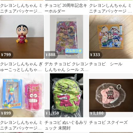
クレヨンしんちゃん ミ
チョコビ 20周年記念キ
クレヨンしんちゃん ミ
ニチュアパッケージコ
ーホルダー
ニチュアパッケージ チ
レクション チョコビ
ョコビ
799
888
333
¥
¥
¥
クレヨンしんちゃん ぎ
デカ チョコビ クレヨン
チョコビ シール
ゅーこっとしんちゃん
しんちゃん シール ステ
チョコビ
ッカー 20 デカチョコビ
899
1,350
1,100
¥
¥
¥
クレヨンしんちゃん ミ
チョコビ ぬいぐるみリ
チョコビ スクイーズ
ニチュアパッケージコ
ュック 未開封