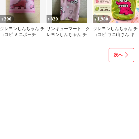
300
830
1,980
¥
¥
¥
クレヨンしんちゃん チ
サンキューマート ク
クレヨンしんちゃん チ
ョコビ ミニポーチ
レヨンしんちゃん チョ
ョコビ ワニ山さん キャ
コビ フェイスタオル
ラんケット ポーチ ブラ
ンケット
次へ