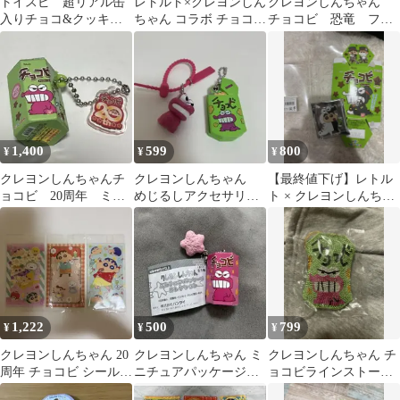
トイスピ 超リアル缶
レトルト×クレヨンしん
クレヨンしんちゃん
入りチョコ&クッキー
ちゃん コラボ チョコビ
チョコビ 恐竜 フィ
マスコット
アクリルフィギュア
ギュア
1,400
599
800
¥
¥
¥
クレヨンしんちゃんチ
クレヨンしんちゃん
【最終値下げ】レトル
ョコビ 20周年 ミニ
めじるしアクセサリー
ト × クレヨンしんちゃ
チュアチャーム
ワニヤマさん チョコ
ん チョコビ アクリルフ
ビ ミラー
ィギュア
1,222
500
799
¥
¥
¥
クレヨンしんちゃん 20
クレヨンしんちゃん ミ
クレヨンしんちゃん チ
周年 チョコビ シール
ニチュアパッケージコ
ョコビラインストーン
ステッカー
レクション チョコビ
キーホルダー