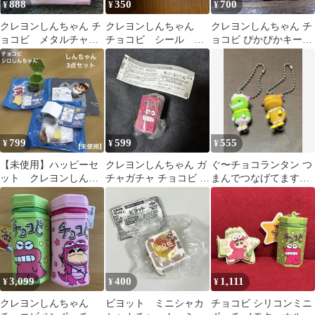
888
350
700
¥
¥
¥
クレヨンしんちゃん チ
クレヨンしんちゃん
クレヨンしんちゃん チ
ョコビ メタルチャー
チョコビ シール し
ョコビ ぴかぴかキーホ
ム1個
んちゃん 1枚
ルダー
799
599
555
¥
¥
¥
【未使用】ハッピーセ
クレヨンしんちゃん ガ
ぐ〜チョコランタン つ
ット クレヨンしんち
チャガチャ チョコビ い
まんでつなげてますこ
ゃん チョコビ フィギ
ちご
っと ズズ シャコビ
ュア 3個セット
3,099
400
1,111
¥
¥
¥
クレヨンしんちゃん
ビヨット ミニシャカ
チョコビ シリコンミニ