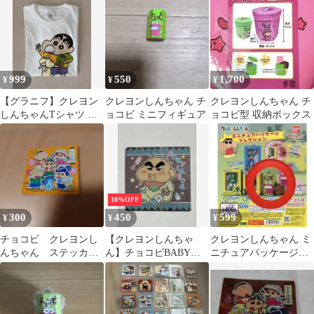
999
550
1,700
¥
¥
¥
【グラニフ】クレヨン
クレヨンしんちゃん チ
クレヨンしんちゃん チ
しんちゃんTシャツ チ
ョコビ ミニフィギュア
ョコビ型 収納ボックス
ョコビ
10%OFF
300
450
599
¥
¥
¥
チョコビ クレヨンし
【クレヨンしんちゃ
クレヨンしんちゃん ミ
んちゃん ステッカ
ん】チョコビBABYし
ニチュアパッケージコ
ー カスカベ防衛隊
んちゃん シール
レクション ガチャ チ
BANDAI
ョコビ