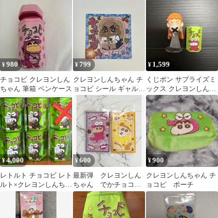
リップ
980
799
1,599
¥
¥
¥
チョコビ クレヨンしん
クレヨンしんちゃん チ
くじポン サプライズミ
ちゃん 筆箱 ペンケース
ョコビ シール ギャル
ックス クレヨンしんち
しんちゃん
ゃん 魚の目お銀 チョコ
ビ セット
4,000
600
900
¥
¥
¥
レトルト チョコビ レト
最新弾 クレヨンしん
クレヨンしんちゃん チ
ルト×クレヨンしんちゃ
ちゃん でかチョコ
ョコビ ポーチ
ん 5個 アクスタなし
ビ 20周年 ダイカッ
トステッカー 2枚②