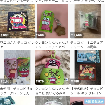
チョコビペンポーチ 2
シャカチャーム ミッ
ポーチ メモキーホルダ
個セット
クスチョコ ガチャガ
ー
チャ
888
600
1,600
¥
¥
¥
ワニ山さん チョコビ レ
クレヨンしんちゃんガ
チョコビ ミニチュア
ア
チャ ミニチュアパッ
チャーム 20周年 ク
ケージコレクション
レヨンしんちゃん
チョコビ
2,900
870
788
¥
¥
¥
未使用 チョコビリュ
クレヨンしんちゃん チ
【匿名配送】チョコビ
ック クレヨンしんち
ョコビ ぬいぐるみキー
シール キラ クレヨンし
ゃん 2点まとめ
ホルダー キーホルダ
んちゃん ブリケツ天狗
ー しんちゃん
しんのすけ