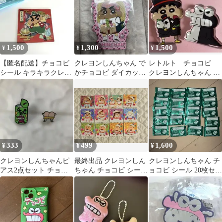
1,500
1,300
1,500
¥
¥
¥
【匿名配送】チョコビ
クレヨンしんちゃん で
レトルト チョコビ
シール キラキラクレヨ
かチョコビ ダイカット
クレヨンしんちゃん ワ
ンしんちゃん
ステッカー
ニ山さん アクリルスタ
ンド 2種セット
333
499
1,600
¥
¥
¥
クレヨンしんちゃんピ
最終出品 クレヨンしん
クレヨンしんちゃん チ
アス2点セット チョコ
ちゃん チョコビ シール
ョコビ シール 20枚セッ
ビ＆しんちゃんおしり
12枚
ト