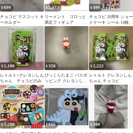
699
2,333
499
¥
¥
¥
チョコビ マスコット キ
リーメント ゴロっと
チョコビ 20周年 ショー
ーホルダー
満足フィギュア チ
トケーキ シール 14枚セ
ョコビをひとりじめだ
ット レアシール
ゾ
1,100
350
2,222
¥
¥
¥
レトルト×クレヨンしん
びっくらたまご バスポ
レトルト クレヨンしん
ちゃん チョコビのみ
ッピング クレヨンしん
ちゃん チョコビ
ちゃん チョコビみたい
なおふろだゾ！
1,200
666
300
¥
¥
¥