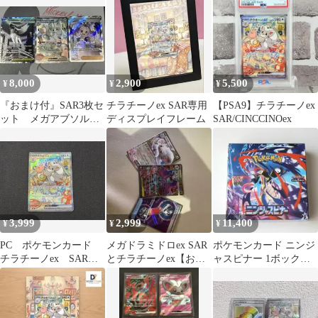
ナー
8,000
2,900
5,500
¥
¥
¥
『おまけ付』SAR3枚セ
チラチーノex SAR専用
【PSA9】チラチーノex
ット メガアブソル、
ディスプレイフレーム
SAR/CINCCINOex
アセロラのいたずら、
チラチーノ
3,999
2,999
11,400
¥
¥
¥
PC ポケモンカード
メガドラミドロex SAR
ポケモンカード ニンジ
チラチーノex SAR
とチラチーノex【おま
ャスピナー 1ボックス
117/083 M4 ※商品
け付】
シュリンク付き
説明文確認