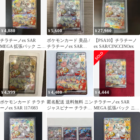
4,880
5,600
27,980
¥
¥
¥
チラチーノex SAR
ポケモンカード 美品 /
【PSA10】チラチーノ
MEGA 拡張パック ニン
チラチーノex SAR
ex SAR/CINCCINOex
ジャスピナー キラ 117/
117/083 なめらかコート
…
4,999
4,480
4,444
¥
¥
¥
ポケモンカード チラチ
匿名配送 送料無料 ニン
チラチーノex SAR
ーノex SAR 117/083
ジャスピナー チラチー
MEGA 拡張パック ニン
ノex SAR ポケモンカー
ジャスピナー 117/083
ド