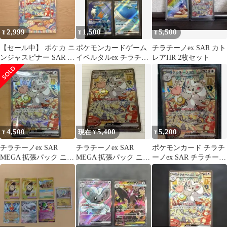
2,999
1,500
5,500
¥
¥
¥
【セール中】 ポケカ ニ
ポケモンカードゲーム
チラチーノex SAR カト
ンジャスピナー SAR チ
イベルタルex チラチー
レアHR 2枚セット
ラチーノex フレーム
ノなどSR4枚セット
4,500
5,400
5,200
¥
現在 ¥
¥
チラチーノex SAR
チラチーノex SAR
ポケモンカード チラチ
MEGA 拡張パック ニン
MEGA 拡張パック ニン
ーノex SAR チラチーノ
ジャスピナー 117/083
ジャスピナー プレイ
AR 2枚セット
用