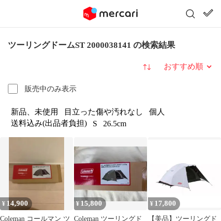
ツーリングドームST 2000038141 の検索結果
並び替え
販売中のみ表示
新品、未使用
目立った傷や汚れなし
個人
送料込み(出品者負担)
S
26.5cm
14,900
15,800
17,800
¥
¥
¥
Coleman コールマン ツ
Coleman ツーリングド
【美品】ツーリングド