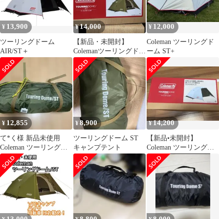
13,900
14,000
12,000
¥
¥
¥
ツーリングドーム
【新品・未開封】
Coleman ツーリングド
AIR/ST＋
Colemanツーリングドー
ーム ST+
ム/ST
12,855
8,900
14,200
¥
¥
¥
て*く様 新品未使用
ツーリングドーム ST
【新品•未開封】
Coleman ツーリングド
キャンプテント
Coleman ツーリングド
ーム/ST ソロキャンプ
ームst＋