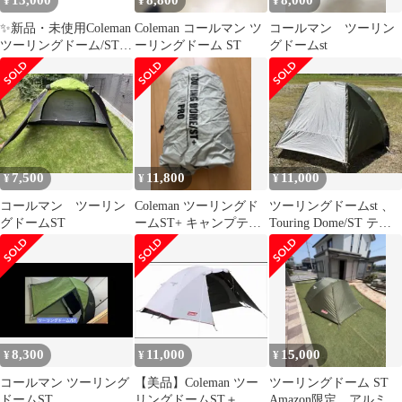
13,000
8,800
8,000
¥
¥
¥
✨新品・未使用Coleman
Coleman コールマン ツ
コールマン ツーリン
ツーリングドーム/ST
ーリングドーム ST
グドームst
ソロキャンプ バイク
自転車
7,500
11,800
11,000
¥
¥
¥
コールマン ツーリン
Coleman ツーリングド
ツーリングドームst 、
グドームST
ームST+ キャンプテン
Touring Dome/ST テン
ト
ト オリーブグリーン
8,300
11,000
15,000
¥
¥
¥
コールマン ツーリング
【美品】Coleman ツー
ツーリングドーム ST
ドームST
リングドームST＋
Amazon限定 アルミポ