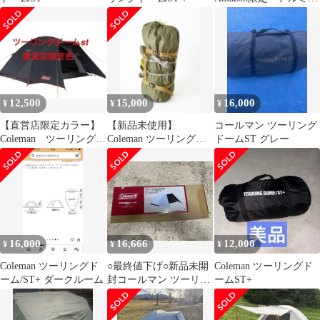
ールセット
12,500
15,000
16,000
¥
¥
¥
【直営店限定カラー】
【新品未使用】
コールマン ツーリング
Coleman ツーリングド
Coleman ツーリングド
ドームST グレー
ームst グレー コー
ーム/ST
ルマン
16,000
16,666
12,000
¥
¥
¥
Coleman ツーリングド
○最終値下げ○新品未開
Coleman ツーリングド
ーム/ST+ ダークルーム
封コールマン ツーリン
ームST+
グドーム ST+ 高い遮光
性.通気性