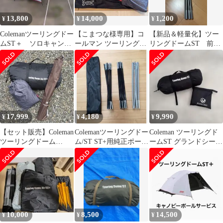
13,800
14,000
1,200
¥
¥
¥
Colemanツーリングドー
【こまつな様専用】コ
【新品＆軽量化】ツー
ムST＋ ソロキャンプ
ールマン ツーリングド
リングドームST 前室
バイクキャンプにも
ームST、グランドシー
用アルミポール【送料
ト、ポールセット
込】
17,999
4,180
9,990
¥
¥
¥
【セット販売】Coleman
Colemanツーリングドー
Coleman ツーリングド
ツーリングドーム
ム/ST ST+用純正ポール
ームST グランドシート
ST（ダークルーム版）
セット 収納ケース付き
付属
10,000
8,500
14,500
¥
¥
¥