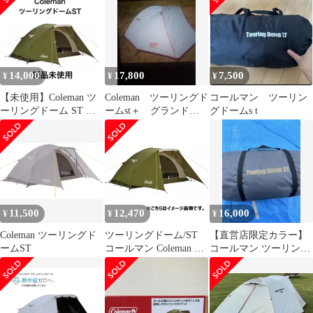
14,000
17,800
7,500
¥
¥
¥
【未使用】Coleman ツ
Coleman ツーリングド
コールマン ツーリン
ーリングドーム ST オ
ームst＋ グランドシ
グドームs t
リーブ キャンプ ア
ート、キャノピーポー
ウトドア
ル付きです
11,500
12,470
16,000
¥
¥
¥
Coleman ツーリングド
ツーリングドーム/ST
【直営店限定カラー】
ームST
コールマン Coleman ソ
コールマン ツーリング
ロキャンプ向けテント
ドームST グレー
2000038141 1～2人用