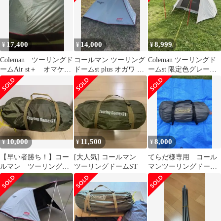
17,400
14,000
8,999
¥
¥
¥
Coleman ツーリングド
コールマン ツーリング
Coleman ツーリングド
ームAir st＋ オマケ付
ドームst plus オガワ グ
ームst 限定色グレー
きです
ランドシート
（おまけ:グランドシー
ト）
10,000
11,500
8,000
¥
¥
¥
【早い者勝ち！】コー
[大人気] コールマン
てらだ様専用 コール
ルマン ツーリングド
ツーリングドームST
マンツーリングドーム
ームST
ST