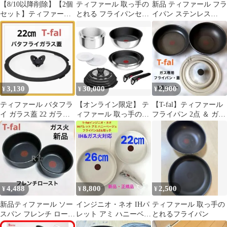
【8/10以降削除】【2個
ティファール 取っ手の
新品 ティファール フラ
セット】ティファール
とれる フライパンセッ
イパン ステンレス
フライパン 26cm IH対
ト フライパン
22cm 純正
応
3,130
30,000
2,900
¥
¥
¥
ティファール バタフラ
【オンライン限定】 テ
【T-fal】ティファール
イ ガラス蓋 22 ガラス
ィファール 取っ手のと
フライパン 2点 ＆ ガラ
ふた フタ 新品 鍋蓋 純
れる フライパンセット
ス窓蓋 セット インジニ
正
14点
オ
4,488
8,800
2,500
¥
¥
¥
新品ティファール ソー
インジニオ・ネオ IHパ
ティファール 取っ手の
スパン フレンチ ロース
レット アミ ハニーベー
とれるフライパン
ト 16 20ガス火 鍋２個
ジュ フライパン2点&取