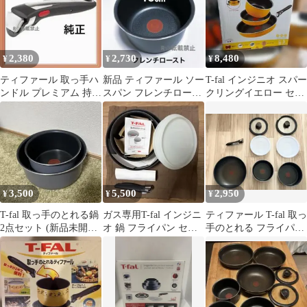
2,380
2,730
8,480
¥
¥
¥
ティファール 取っ手ハ
新品 ティファール ソー
T-fal インジニオ スパー
ンドル プレミアム 持ち
スパン フレンチロース
クリングイエロー セッ
手 高級 L98630純正ブ
ト16cm ガス火 鍋 正規
ト5 (未使用)
ラック
品
3,500
5,500
2,950
¥
¥
¥
T-fal 取っ手のとれる鍋
ガス専用T-fal インジニ
ティファール T-fal 取っ
2点セット (新品未開封
オ 鍋 フライパン セッ
手のとれる フライパ
の蓋付き)
ト5点
ン・鍋セット