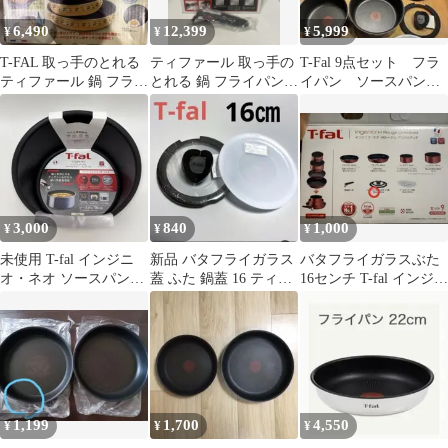
6,490
12,399
5,999
¥
¥
¥
T-FAL 取っ手のとれる
ティファール 取っ手の
T-Fal 9点セット フラ
ティファール 鍋 フライ
とれる 鍋 フライパンセ
イパン ソースパン
パン セット
ット 9点セット ガス火
鍋
専用
3,000
840
1,000
¥
¥
¥
未使用 T-fal インジニ
新品 バタフライガラス
バタフライガラスぶた
オ・ネオ ソースパン
蓋 ふた 鍋蓋 16 ティフ
16センチ T-fal インジニ
16cm
ァール シールリッド付
オ・ネオ IHアンリミテ
き
ッド
1,199
1,700
4,550
¥
¥
¥