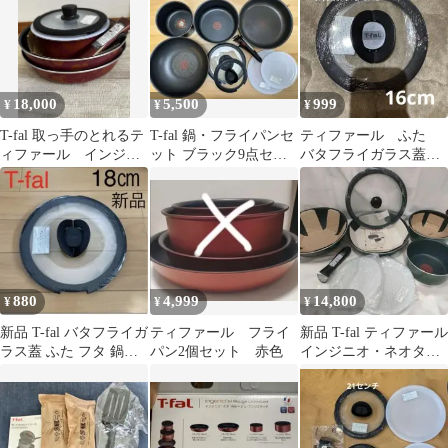
18,000
5,500
999
¥
¥
¥
T-fal 取っ手のとれるテ
T-fal 鍋・フライパンセ
ティファール ふた
ィファール インジニ
ット ブラック9点セッ
バタフライガラス蓋
オ・ディズニー・ピン
ト
16cm
クセット6
880
4,999
14,800
¥
¥
¥
新品 T-fal バタフライガ
ティファール フライ
新品 T-fal ティファール
ラス蓋 ふた フタ 鍋蓋
パン2個セット 赤色
インジニオ・ネオタイ
18cm ティファール
ム