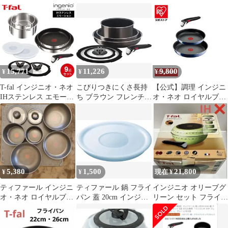
ガチャ 全6種 コンプ
のとれる鍋など8点
KSF-8A
15,771
11,226
9,800
¥
¥
¥
T-fal インジニオ・ネオ
こびりつきにくさ長持
【公式】調理 インジニ
IHステンレス エモーシ
ち ブラウン フレンチロ
オ・ネオ ロイヤルブル
ョン セット9 IH対応 ガ
ースト」 「インジニ
ー・インテンス 3点セ
ス火対応 L893S9 / ティ
オ･ネオ PFOAなどの有
ット ガス火専用
ファール 9点セット 取
害物質不使用 ガス火専
L43795 T-fal（ティファ
っ手の取れる フライパ
用 6点セット L16690 フ
ール）
ン ソースパン ガラス蓋
ライパンセット 鍋 取っ
シールリッド 保存蓋 ふ
手のとれる ティファー
た 取っ手 調理器具
ル 【オンライン限定】
5,380
1,500
21,800
¥
¥
現在 ¥
ティファール インジニ
ティファール 鍋 フライ
インジニオ オリーブグ
オ・ネオ ロイヤルブル
パン 蓋 20cm インジニ
リーン セット フライパ
ー 5点セット 深型あり
オ・ネオ シールリッド
ン ティファール 未使用
L99328 取っ手とれる
片手鍋 16cm ソースパ