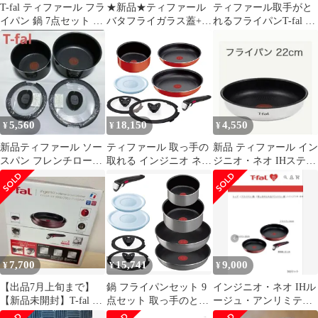
T-fal ティファール フラ
★新品★ティファール
ティファール取手がと
イパン 鍋 7点セット ジ
バタフライガラス蓋+シ
れるフライパンT-fal イ
ャンク品 オマケ3点付
ールリッド 各18cmのセ
ンジニオ・ネオ3点【ガ
ット
ス火専用】
5,560
18,150
4,550
¥
¥
¥
新品ティファール ソー
ティファール 取っ手の
新品 ティファール イン
スパン フレンチロース
取れる インジニオ ネオ
ジニオ・ネオ IHステン
ト16 20ガス火 鍋２個セ
パプリカレッド フライ
レス フライパン 22cm
ット 蓋
パンセット 7 ガス火専
純正
用 L15190
7,700
15,741
9,000
¥
¥
¥
【出品7月上旬まで】
鍋 フライパンセット 9
インジニオ・ネオ IHル
【新品未開封】T-fal イ
点セット 取っ手のとれ
ージュ・アンリミテッ
ンジニオ・ネオ
る ガス火専用 PFOAな
ド セット3