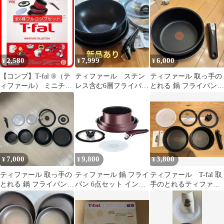
セット
っ手
2,580
7,999
6,000
¥
¥
¥
【コンプ】T-fal ®（テ
ティファール ステン
ティファール 取っ手の
ィファール） ミニチュ
レス含む6層フライパン
とれる 鍋 フライパンセ
アコレクション ガチャ
等6点セット
ット 3点セット
7,000
9,800
3,800
¥
¥
¥
ティファール 取っ手の
ティファール 鍋 フライ
ティファール T-fal 取
とれる 鍋 フライパンセ
パン 6点セット インジ
手のとれるティファー
ット 10点セット ガス火
ニオ・ネオ IHマロンブ
ル インジニオ・ネオ
専用
ラウン・アンリミテッ
シリーズ
ド セット6 IH対応
L38593