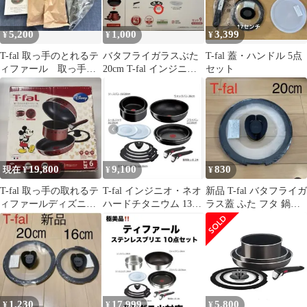
5,200
1,000
3,399
¥
¥
¥
T-fal 取っ手のとれるテ
バタフライガラスぶた
T-fal 蓋・ハンドル 5点
ィファール 取っ手
20cm T-fal インジニ
セット
ターナー 持ち手 3点
オ・ネオ IHアンリミテ
セット
ッド
19,800
9,100
830
現在 ¥
¥
¥
T-fal 取っ手の取れるテ
T-fal インジニオ・ネオ
新品 T-fal バタフライガ
ィファールディズニー
ハードチタニウム 13点
ラス蓋 ふた フタ 鍋蓋
レッド 6点セット
セット ガス火
20cm ティファール
1,230
17,999
5,800
¥
¥
¥