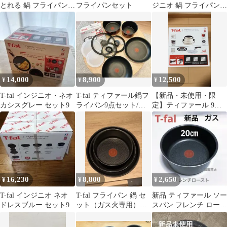
とれる 鍋 フライパンセ
フライパンセット
ジニオ 鍋 フライパン
ット 9点セット ガス火
26cm
専用
14,000
8,900
12,500
¥
¥
¥
T-fal インジニオ・ネオ
T-fal ティファール鍋フ
【新品・未使用・限
カシスグレー セット9
ライパン9点セット/ガ
定】ティファール 9点
ス火専用/美品
セット ガス火専 エクリ
ュ・インテンス
16,230
8,800
2,650
¥
¥
¥
T-fal インジニオ ネオ
T-fal フライパン 鍋 セ
新品 ティファール ソー
ドレスブルー セット9
ット（ガス火専用）日
スパン フレンチ ロース
本正規品
ト20cm ガス火 鍋1点 純
正