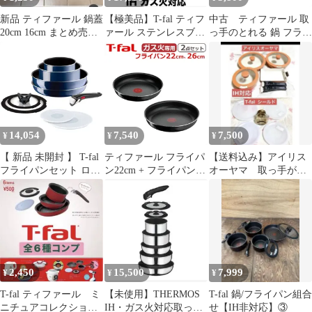
新品 ティファール 鍋蓋
【極美品】T-fal ティフ
中古 ティファール 取
20cm 16cm まとめ売り
ァール ステンレスブリ
っ手のとれる 鍋 フライ
ソースパンふた 純正
エ 10点セット
パンセット 6点 ガス火
専用
14,054
7,540
7,500
¥
¥
¥
【 新品 未開封 】 T-fal
ティファール フライパ
【送料込み】アイリス
フライパンセット ロイ
ン22cm + フライパン
オーヤマ 取っ手がと
ヤルブルー・インテン
26cm インジニオ・ネオ
れる フライパン 16点
ス セット9 インジニ
ハードチタニウム・イ
セット★IH対応
オ・ネオ L43792 未使
ンテンス オリジナル2
用 送料無料
点セット L43803 +
L43805 T-fal ガス ガス
火専用 直火
2,450
15,500
7,999
¥
¥
¥
T-fal ティファール ミ
【未使用】THERMOS
T-fal 鍋/フライパン組合
ニチュアコレクション
IH・ガス火対応取っ手
せ【IH非対応】③