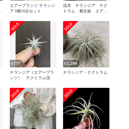
エアープランツ チランジ
流木 チランジア テク
リ
ア 6種10点セット
トラム 着生板 エアプ
！
ランツ エアプランツホ
ルダー
a
口
777
2,200
¥
¥
チランジア（エアープラ
チランジア・テクトラム
ンツ） テクトラム③