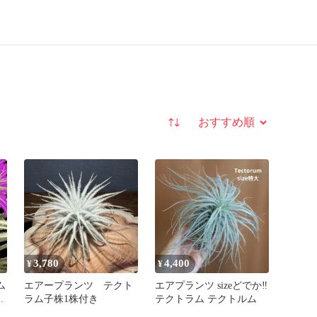
並び替え
3,780
4,400
¥
¥
ム
エアープランツ テクト
エアプランツ sizeどでか‼️
ラ
ラム子株1株付き
テクトラム テクトルム