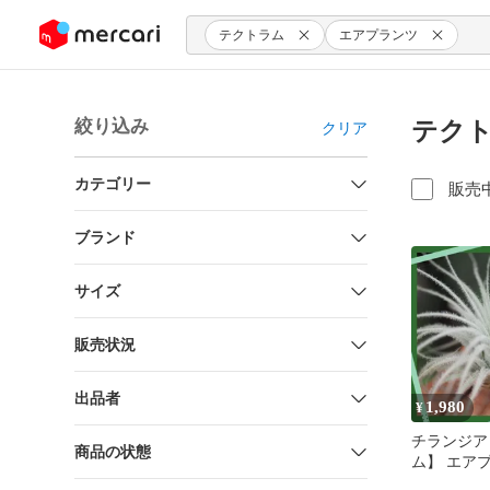
ンツにスキップ
テクトラム
エアプランツ
絞り込み
テクト
クリア
カテゴリー
販売
ブランド
サイズ
販売状況
出品者
1,980
¥
チランジア
商品の状態
ム】 エア
ープランツ