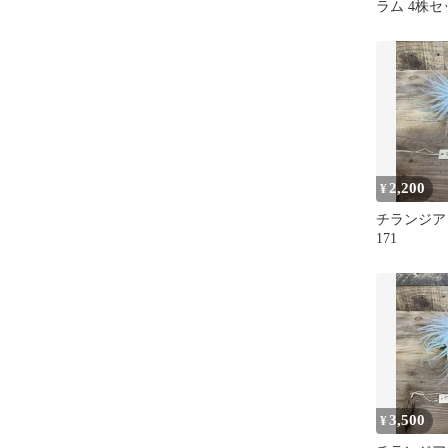
ラム 4株セ
2,200
¥
チランジア
171
3,500
¥