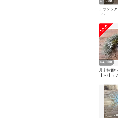
2,200
¥
チランジア
173
4,000
¥
月末特価‼️
【872】
ーリースリ
ンツ チラ