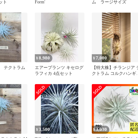
ット
Form'
ム ラージサイズ
8,980
7,000
¥
¥
 テクトラム
エアープランツ キセログ
【特大株】チランジア 
ラフィカ 4点セット
クトラム コルクハンギ
グ仕立て
3,500
3,030
¥
¥