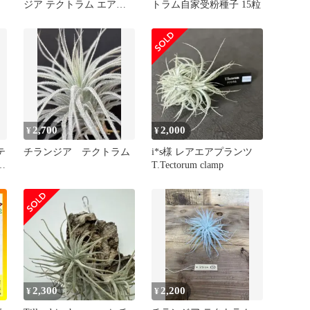
ジア テクトラム エアプ
トラム自家受粉種子 15粒
ランツ
2,700
2,000
¥
¥
テ
チランジア テクトラム
i*s様 レアエアプランツ
ン
T.Tectorum clamp
2,300
2,200
¥
¥