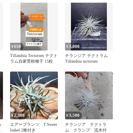
650
3,000
¥
¥
Tillandsia Tectorum テクト
チランジア テクトラム
ラム自家受粉種子 15粒
Tillandsia tectorum
2,380
3,500
¥
¥
わ
エアープランツ T.Sweet
チランジア テクトラ
な
Isabel 2株付き
ム クランプ 流木付