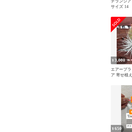
チランジア
サイズ 14
3,000
¥
エアープラ
ア 寄せ植
て テクト
タ群生
650
¥