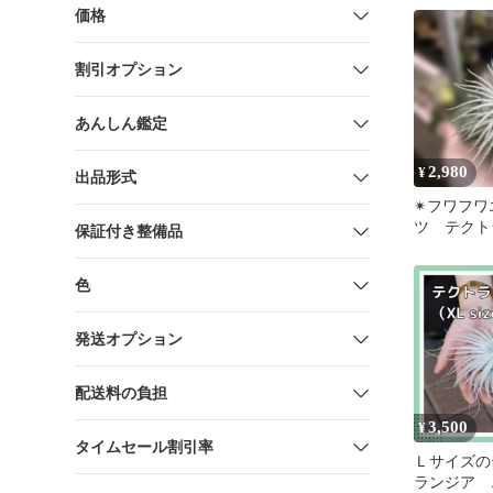
価格
割引オプション
あんしん鑑定
2,980
¥
出品形式
✴︎フワフ
ツ テクト
保証付き整備品
色
発送オプション
配送料の負担
3,500
¥
タイムセール割引率
Ｌサイズの
ランジア 