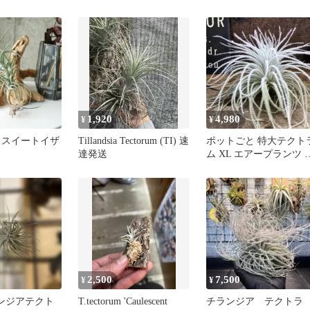
テクトラムチランジア
1,920
4,980
¥
¥
 スイートイザ
Tillandsia Tectorum (TI) 速
ポットごと 特大テクト
達発送
ム XL エアープランツ 
しゃれ 多肉植物 ふわふ
わ
2,500
7,500
¥
¥
ランジアテクト
T.tectorum 'Caulescent
チランジア テクトラ