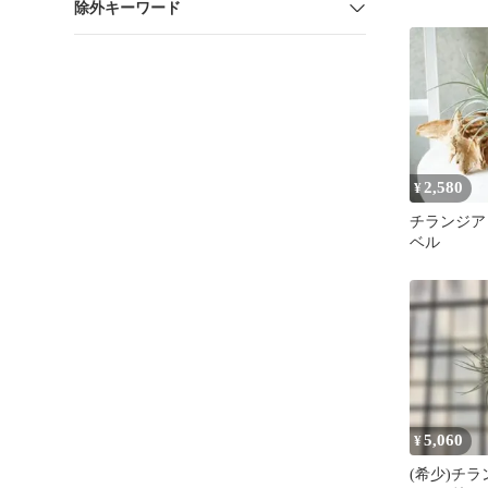
除外キーワード
2,580
¥
チランジア
ベル
5,060
¥
(希少)チ