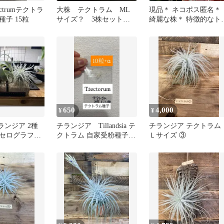
a tectrumテクトラ
大株 テクトラム ML
現品＊ ネコポス匿名＊
子 15粒
サイズ？ 3株セット
綺麗な株＊ 特徴的なト
エアープランツ チランジ
コームが抜群にキレイ
ア
＊ チランジア テクトラ
ム(テクトルム) Tillandsi
tectorum＊エアプランツ
＠フラワーショップ江
650
4,000
¥
¥
ランジア 2種
チランジア Tillandsia テ
チランジア テクトラム
セログラフィ
クトラム 自家受粉種子
Ｌサイズ ③
ラム
10粒+α