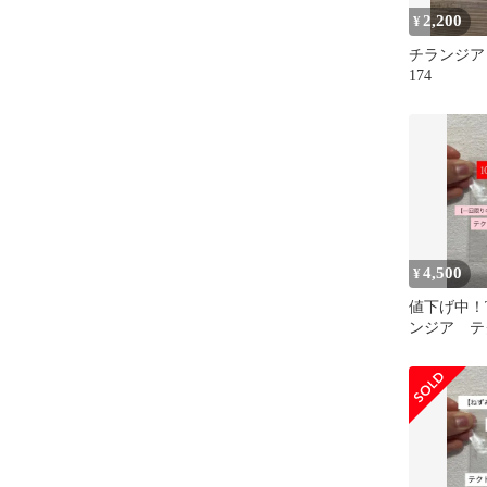
2,200
¥
チランジア
174
4,500
¥
値下げ中！Til
ンジア テ
100粒+α