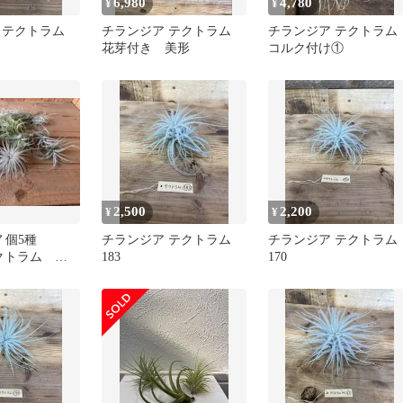
6,980
4,780
¥
¥
 テクトラム
チランジア テクトラム
チランジア テクトラム
花芽付き 美形
コルク付け①
2,500
2,200
¥
¥
７個5種
チランジア テクトラム
チランジア テクトラム
テクトラム カ
183
170
ム エアプラ
ンジア