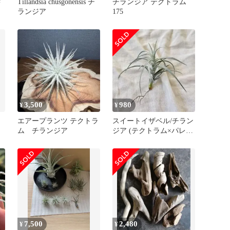
ド
Tillandsia chusgonensis チ
チランジア テクトラム
ランジア
175
イ
ン
3,500
980
¥
¥
エアープランツ テクトラ
スイートイザベル/チラン
ム チランジア
ジア (テクトラム×パレア
セア)
7,500
2,480
¥
¥