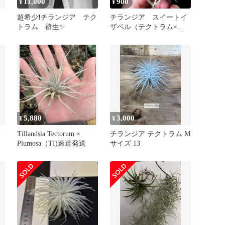
11,000
900
¥
¥
超希少❗️チランジア テク
チランジア スイートイ
トラム 群生✨
ザベル（テクトラム×パ
レアセア）
5,880
3,000
¥
¥
Tillandsia Tectorum ×
チランジア テクトラム M
Plumosa（TI)速達発送
サイズ 13