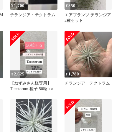
1,700
850
¥
¥
M
チランジア・テクトラム
エアプランツ チランジア
2種セット
2,625
1,780
¥
¥
ッ
【ねずみさん様専用】
チランジア テクトラム
T.tectorum 種子 50粒＋α