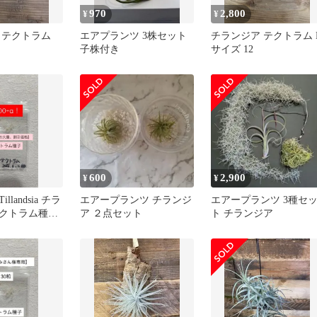
970
2,800
¥
¥
 テクトラム
エアプランツ 3株セット
チランジア テクトラム 
子株付き
サイズ 12
600
2,900
¥
¥
landsia チラ
エアープランツ チランジ
エアープランツ 3種セ
クトラム種子
ア ２点セット
ト チランジア