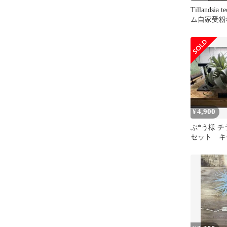
Tillandsi
ム自家受粉種
4,900
¥
ぶ*う様 チ
セット キ
カ&テクト