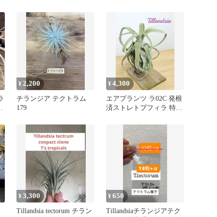
2,200
4,300
¥
¥
ラ
チランジア テクトラム
エアプランツ ラ02C 発根
お
179
済ストレトプフィラ 特
価！
3,300
650
¥
¥
Tillandsia tectorum チラン
Tillandsiaチランジアテク