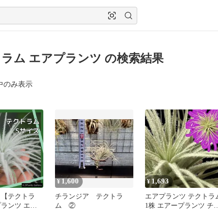
ラム エアプランツ の検索結果
中のみ表示
1,600
1,693
¥
¥
 【テクトラ
チランジア テクトラ
エアプランツ テクトラ
プランツ エア
ム ②
1株 エアープランツ チ
ンジア 送料込み 匿名配