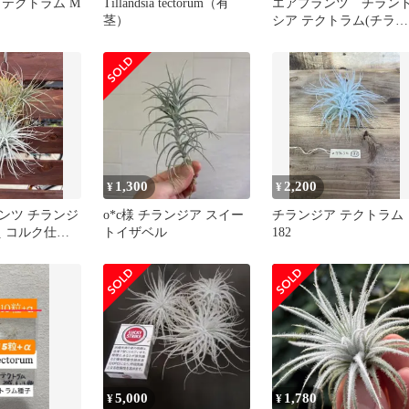
 テクトラム M
Tillandsia tectorum（有
エアプランツ チラン
茎）
シア テクトラム(チラン
ジア テクトルム) SSサ
ズ(ミニ)(個体おまかせ1
鉢) インテリアグリー
室内園芸 おしゃれ 可愛
い かわいい(506873)
1,300
2,200
¥
¥
ンツ チランジ
o*c様 チランジア スイー
チランジア テクトラム
え コルク仕立
トイザベル
182
ラム イオナン
5,000
1,780
¥
¥