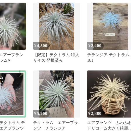
送
4,500
2,200
¥
¥
ワエアープラン
【限定】テクトラム 特大
チランジア テクトラム
ラム✴︎
サイズ 発根済み
181
5,700
2,880
¥
¥
テクトラム チ
テクトラム エアープラ
エアプランツ ふわふ
エアプランツ
ンツ チランジア
トリコーム大きく綺麗