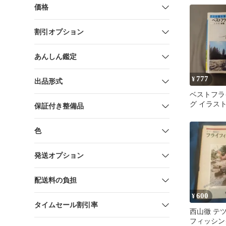
価格
割引オプション
あんしん鑑定
777
¥
出品形式
ベストフラ
グ イラス
保証付き整備品
洋 佐藤盛
色
発送オプション
配送料の負担
600
¥
タイムセール割引率
西山徹 テ
フィッシン