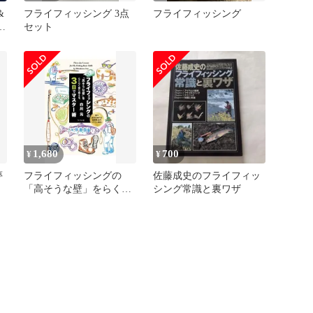
&
フライフィッシング 3点
フライフィッシング
ッ
セット
瞬
1,680
700
¥
¥
夢
フライフィッシングの
佐藤成史のフライフィッ
「高そうな壁」をらくら
シング常識と裏ワザ
立
く乗り越える、3日でマ
スター術 都内超有名専門
店勤務歴28年ベテラン直
伝!／白川元