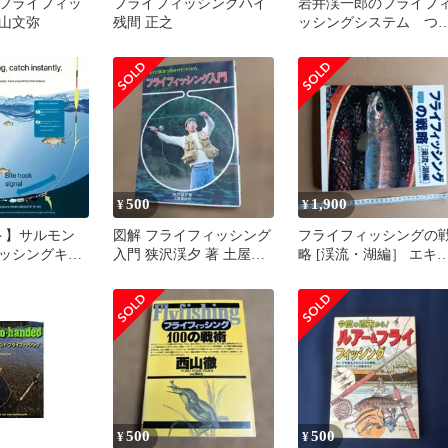
フライフィッ
フライフィッシングハイ
岩井渓一郎のフライフ
山文弥
残間 正之
ッシングシステム つ
人社
500
1,900
¥
¥
ト】サルモン
図解 フライフィッシング
フライフィッシングの
ッシングキッ
入門 狭沢渓夕 著 土屋書
略 [渓流・湖編］ エキ
プグレード防眩
店（希少本）
パート18人アプローチ
eNiフック付ダブ
広い水面・ボト
対応 レインボ
・トラウトフ
に最適
500
500
¥
¥