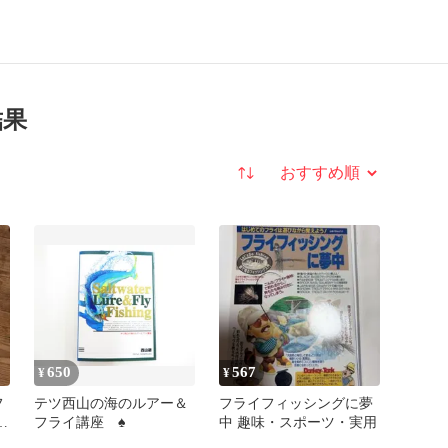
結果
並び替え
650
567
¥
¥
フ
テツ西山の海のルアー＆
フライフィッシングに夢
ル
フライ講座 ♠
中 趣味・スポーツ・実用