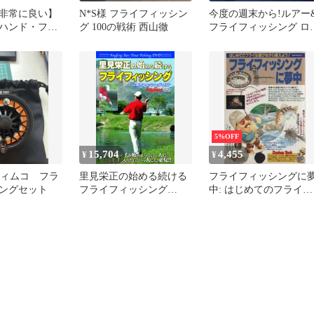
非常に良い】
N*S様 フライフィッシン
今度の週末から!ルアー
ハンド・フラ
グ 100の戦術 西山徹
フライフィッシング ロ
ング―より優
ドを握る手がふるえた
 (別冊つり人
間,ファ…
5%OFF
15,704
4,455
¥
¥
 ティムコ フラ
里見栄正の始める続ける
フライフィッシングに
ングセット
フライフィッシング
中: はじめてのフライは
(Angling fan Trout fishing
遊びながら覚えよう! (
DVD(中古品)
風ベストムック 55)