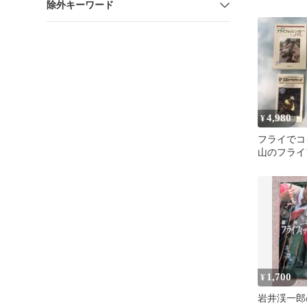
除外キーワード
4,980
¥
フライでコ
山のフライ
ABC+渓
ニック
1,700
¥
岩井渓一郎