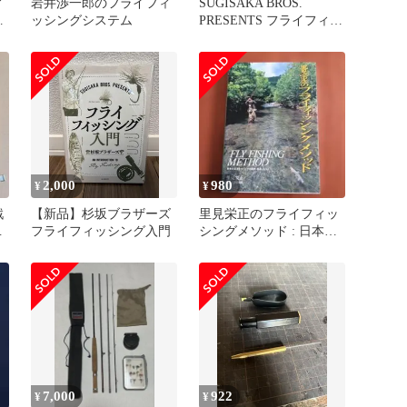
ィ
岩井渉一郎のフライフィ
SUGISAKA BROS.
り
ッシングシステム
PRESENTS フライフィッ
シング入門
2,000
980
¥
¥
戦
【新品】杉坂ブラザーズ
里見栄正のフライフィッ
ス
フライフィッシング入門
シングメソッド : 日本の
渓流をカバーする最新、
最適メソ…
7,000
922
¥
¥