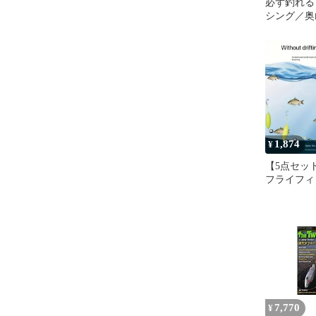
必ず釣れる
シング／奥
1,874
¥
【5点セッ
フライフィ
ト 新アッ
ライン Is
ルフック 
ムバウンス
ートラウト
ィッシング
7,770
¥