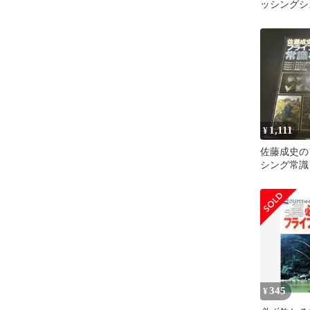
ッシングシ
1,111
¥
佐藤成史の
シング常識
345
¥