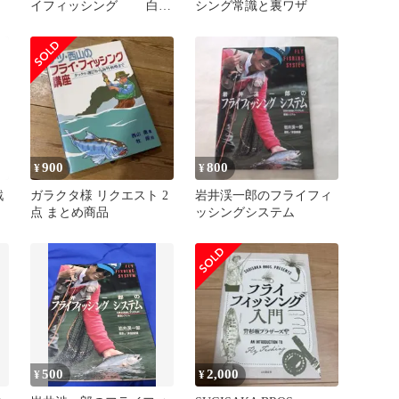
イフィッシング 白川
シング常識と裏ワザ
元
900
800
¥
¥
戦
ガラクタ様 リクエスト 2
岩井渓一郎のフライフィ
点 まとめ商品
ッシングシステム
た
)
500
2,000
¥
¥