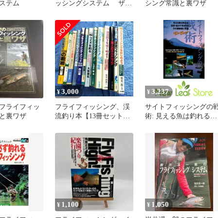
ステム
ッシングシステム ザ・
シング常識と裏ワザ
フライ・タイイング
3,000
3,237
¥
¥
フライフィッ
フライフィッシング、渓
サイトフィッシングの
と裏ワザ
流釣り本【13冊セット】
術: 見える魚は釣れる。
毛鉤
忍野・桂川で完成され
その観察眼と技術。
(FlyFisherCOLLECTION
小川 博彦
1,100
1,050
¥
¥