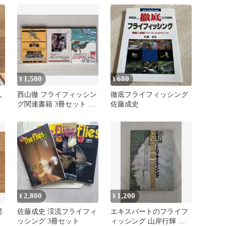
1,500
680
¥
¥
人
西山徹 フライフィッシン
徹底フライフィッシング
グ関連書籍 3冊セット テ
佐藤成史
ツ西山
2,800
1,200
¥
¥
門
佐藤成史 渓流フライフィ
エキスパートのフライフ
ッシング 3冊セット
ィッシング 山岸行輝 山