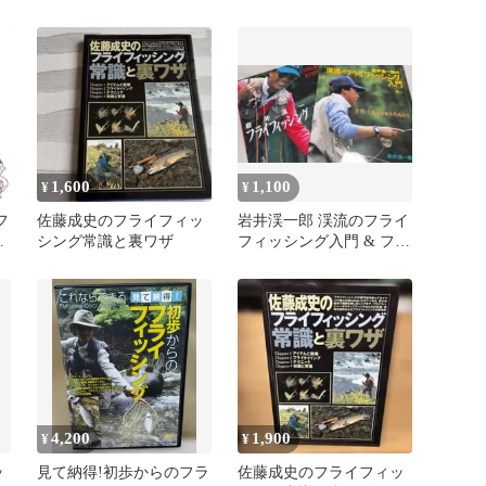
ィ
と溪谷社
1,600
1,100
¥
¥
フ
佐藤成史のフライフィッ
岩井渓一郎 渓流のフライ
シング常識と裏ワザ
フィッシング入門 & フラ
）
イフィッシングシステム
セット
4,200
1,900
¥
¥
ッ
見て納得!初歩からのフラ
佐藤成史のフライフィッ