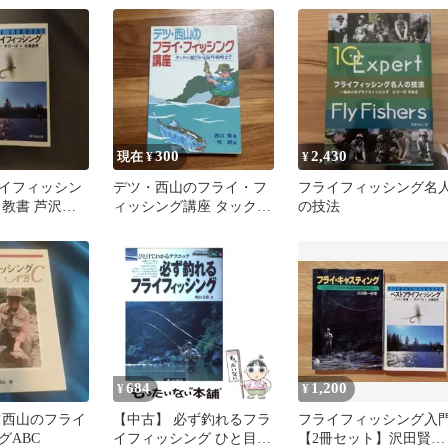
略まで / 西山徹、牧朗 /
つり人社
300
2,430
現在 ¥
¥
イフィッシン
デツ・西山のフライ・フ
フライフィッシング名
ト教書 芦沢一
ィッシング講座 タックル
の技法
男
選びから海外戦略まで
684
1,200
¥
¥
ツ西山のフライ
【中古】 必ず釣れるフラ
フライフィッシング入
グABC
イフィッシング ひと目で
【2冊セット】沢田賢一