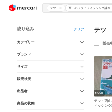
ンツにスキップ
テツ
西山のフライフィッシング講座
絞り込み
テツ 
クリア
カテゴリー
販売
ブランド
サイズ
販売状況
出品者
550
¥
テツ・西山
商品の状態
ィッシング