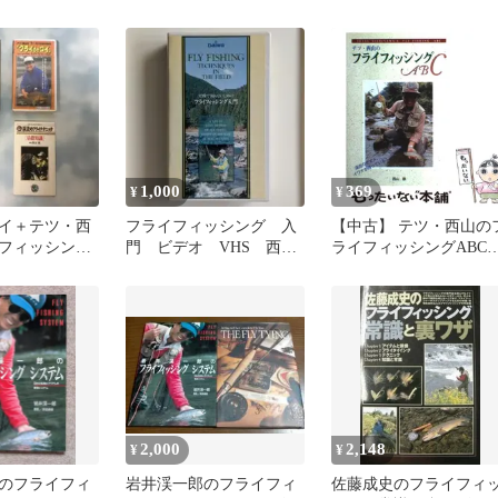
わかるテクニック
郎 / 芦沢一洋 キャステ
(Outdoor A to Z 8) / 奥山
ング
文弥 / 山と溪谷社
1,000
369
¥
¥
イ＋テツ・西
フライフィッシング 入
【中古】 テツ・西山の
フィッシング
門 ビデオ VHS 西山
ライフィッシングABC
流のフライテク
徹
（フィッシングガイド
/ 西山 徹 / つり人社
2,000
2,148
¥
¥
のフライフィ
岩井渓一郎のフライフィ
佐藤成史のフライフィ