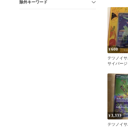
除外キーワード
バイオレッ
ャッジ
600
¥
テツノイサハe
サイバージ
084/071
3,333
¥
テツノイサハ