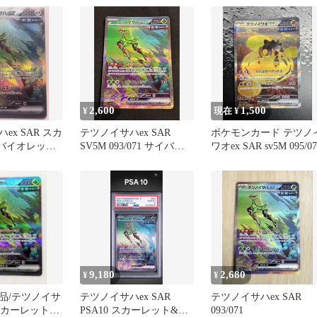
ャ…
2,600
1,500
¥
現在 ¥
ex SAR スカ
テツノイサハex SAR
ポケモンカード テツノ
バイオレット
SV5M 093/071 サイバー
ワオex SAR sv5M 095/07
 サイバージ
ジャッジ 状態良好
9,180
2,680
¥
¥
品/テツノイサ
テツノイサハex SAR
テツノイサハex SAR
Rスカーレット&
PSA10 スカーレット&バ
093/071