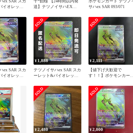
ex SAR スカ
千*飴様 【24時間以内発
ポケモンカード テツノ
バイオレット
送】テツノイサハEX
サハex SAR 093/071
 サイバージ
SAR
1,888
2,111
¥
¥
ex SAR スカ
テツノイサハex SAR スカ
【値下げ大歓迎で
バイオレット
ーレット&バイオレット
す！！】ポケモンカー
 サイバージ
拡張パック サイバージ
テツノイサハex SAR
ャ…
2,480
2,000
¥
¥