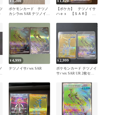
1,200
1,820
¥
¥
ツ
ポケモンカード テツノ
【ポケカ】 テツノイサ
ト
カシラex SAR テツノイサ
ハｅｘ 【ＳＡＲ】
ハex UR
sv5M 093/071
4,999
2,999
¥
¥
ノ
テツノイサハex SAR
ポケモンカード テツノイ
オ
サハex SAR UR 2枚セッ
ト