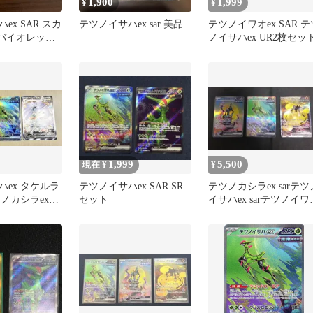
1,900
1,999
¥
¥
ex SAR スカ
テツノイサハex sar 美品
テツノイワオex SAR テ
バイオレット
ノイサハex UR2枚セッ
 サイバージ
1,999
5,500
現在 ¥
¥
ハex タケルラ
テツノイサハex SAR SR
テツノカシラex sarテツ
ツノカシラex
セット
イサハex sarテツノイワ
セット
ex sar