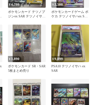
4,799
2,500
¥
¥
サ
ポケモンカード テツノブ
ポケモンカードゲーム ポ
ジンex SAR テツノイサハ
ケカ テツノイサハex SAR
ex UR
SV5M-093 SV5M 拡張パ
ック「サイバージャッ
ジ」 トレカ TCG 208
3,890
9,899
¥
¥
x
ポケモンカード SR・SAR
PSA10 テツノイサハ ex
5枚まとめ売り
SAR