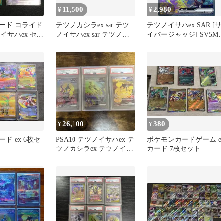
11,500
2,980
¥
¥
ード コライド
テツノカシラex sar テツ
テツノイサハex SAR [
ノイサハex セッ
ノイサハex sar テツノイ
イバージャッジ] SV5M
ワオex sar
093/071 ポケモンカード
ポケカ
26,100
380
¥
¥
ド ex 6枚セ
PSA10 テツノイサハex テ
ポケモンカードゲーム e
ツノカシラex テツノイワ
カード 7枚セット
オex SAR