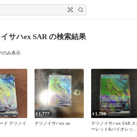
イサハex SAR の検索結果
中のみ表示
1,777
1,798
¥
¥
ード テツノイ
テツノイサハex sar
テツノイサハex SAR ス
ーレット&バイオレッ
拡張パック サイバージ