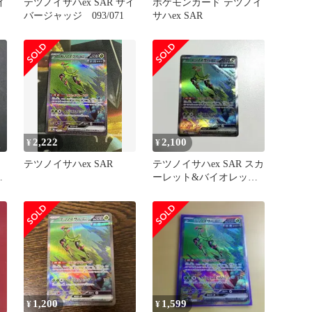
イ
テツノイサハex SAR サイ
ポケモンカード テツノイ
バージャッジ 093/071
サハex SAR
2,222
2,100
¥
¥
テツノイサハex SAR
テツノイサハex SAR スカ
ド
ーレット&バイオレット
拡張パック サイバージ
ャ…
1,200
1,599
¥
¥