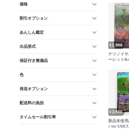
価格
割引オプション
あんしん鑑定
1,900
¥
出品形式
テツノイサハ
ーレット&
保証付き整備品
拡張パック
ャ…
色
発送オプション
配送料の負担
2,980
¥
タイムセール割引率
新品未使用
ハex SA