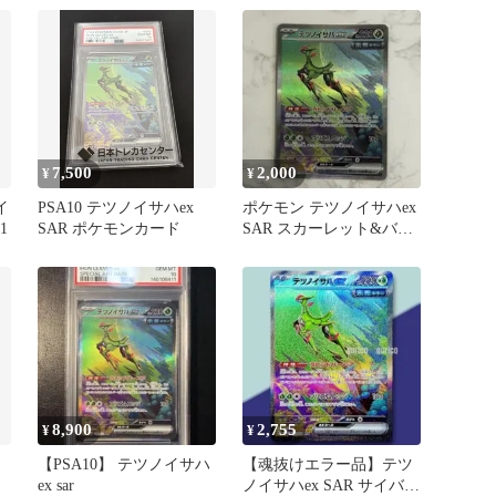
ャ…
ャ…
7,500
2,000
¥
¥
イ
PSA10 テツノイサハex
ポケモン テツノイサハex
1
SAR ポケモンカード
SAR スカーレット&バイ
オレット
8,900
2,755
¥
¥
【PSA10】 テツノイサハ
【魂抜けエラー品】テツ
ex sar
ノイサハex SAR サイバー