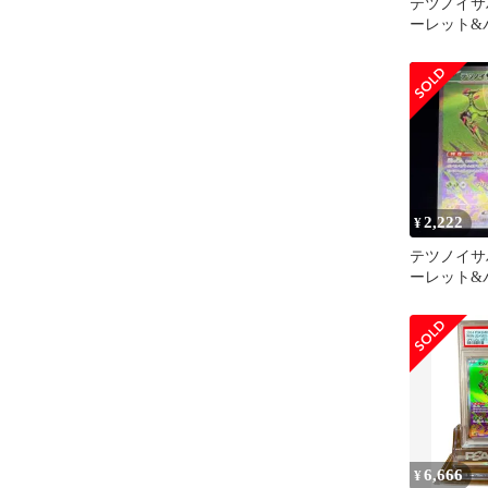
テツノイサハ
ーレット&
拡張パック
ャ…
2,222
¥
テツノイサハ
ーレット&
拡張パック
ャ…
6,666
¥