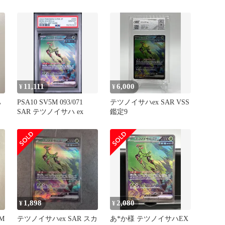
ジャッジ 093/071
11,111
6,000
¥
¥
ハ
PSA10 SV5M 093/071
テツノイサハex SAR VSS
SAR テツノイサハ ex
鑑定9
1,898
2,080
¥
¥
M
テツノイサハex SAR スカ
あ*か様 テツノイサハEX