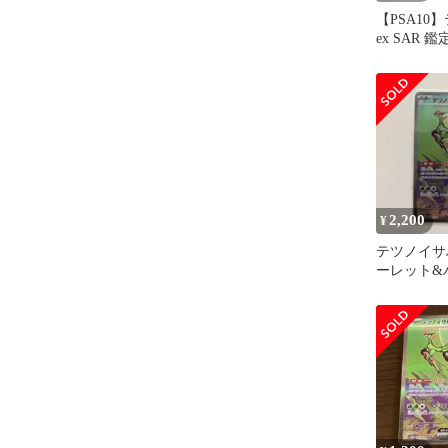
【PSA10
ex SAR 鑑
2,200
¥
テツノイサハ
ーレット&
拡張パック
ャ…