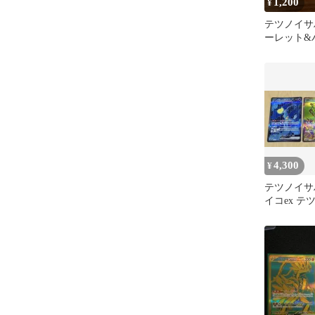
1,200
¥
テツノイサハ
ーレット&
拡張パック
ャ…
4,300
¥
テツノイサ
イコex テ
SAR 3枚