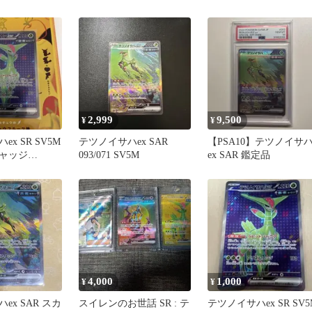
トサイバージ
イオレット 拡張パック
2,999
9,500
¥
¥
x SR SV5M
テツノイサハex SAR
【PSA10】テツノイサ
ャッジ
093/071 SV5M
ex SAR 鑑定品
4,000
1,000
¥
¥
ex SAR スカ
スイレンのお世話 SR : テ
テツノイサハex SR SV5