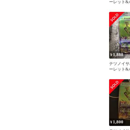
ーレット&
拡張パック
ャ…
1,888
¥
テツノイサハ
ーレット&
拡張パック
ャ…
1,800
¥