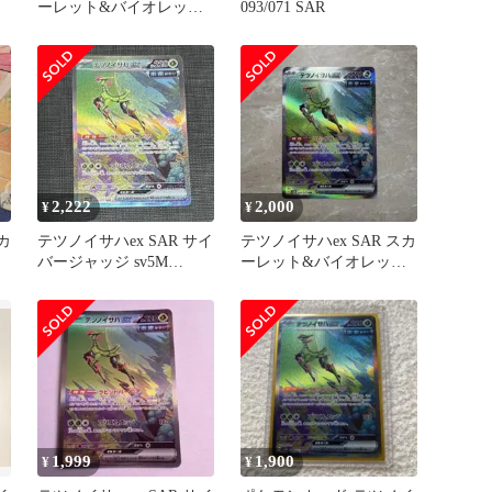
ーレット&バイオレット
093/071 SAR
拡張パック サイバージ
ャ…
2,222
2,000
¥
¥
カ
テツノイサハex SAR サイ
テツノイサハex SAR スカ
ト
バージャッジ sv5M
ーレット&バイオレット
093/071
拡張パック サイバージ
ャ…
1,999
1,900
¥
¥