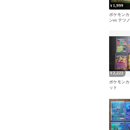
1,999
¥
ポケモンカ
ンex テツ
ト
2,222
¥
ポケモンカー
ット