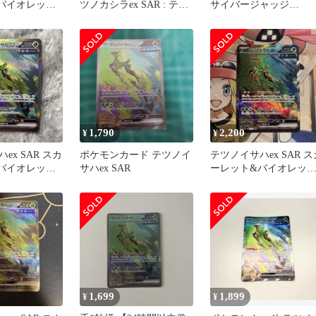
バイオレット
ツノカシラex SAR : テツ
サイバージャッジ
 サイバージ
ノイサハex UR
084/071
1,790
2,200
¥
¥
ex SAR スカ
ポケモンカード テツノイ
テツノイサハex SAR ス
バイオレット
サハex SAR
ーレット&バイオレッ
 サイバージ
拡張パック サイバージ
ャ…
1,699
1,899
¥
¥