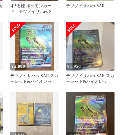
カ
ず*る様 ポケモンカー
テツノイサハex SAR
ト
ド テツノイサハex SAR
sv5M 093/071
2,000
1,950
¥
¥
テツノイサハex SAR スカ
テツノイサハex SAR スカ
ーレット&バイオレット
ーレット&バイオレット
拡張パック サイバージ
拡張パック サイバージ
ャ…
ャ…