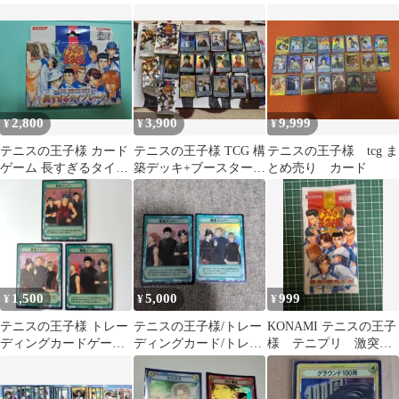
プ カードゲーム
ム「校内ランキング
学 2枚セット 原作
KONAMI
戦」編 14枚セット
2,800
3,900
9,999
¥
¥
¥
テニスの王子様 カード
テニスの王子様 TCG 構
テニスの王子様 tcg ま
ゲーム 長すぎるタイブ
築デッキ+ブースターパ
とめ売り カード
レーク デッキ TCG
ック 92枚セット
1,500
5,000
999
¥
¥
¥
テニスの王子様 トレー
テニスの王子様/トレー
KONAMI テニスの王子
ディングカードゲーム
ディングカード/トレ
様 テニプリ 激突！
トレカ TCG 最強メンバ
カ/TCG/青春学園/最強
関東大会 トレカ
ー 青学
メンバー
TCG 当時物