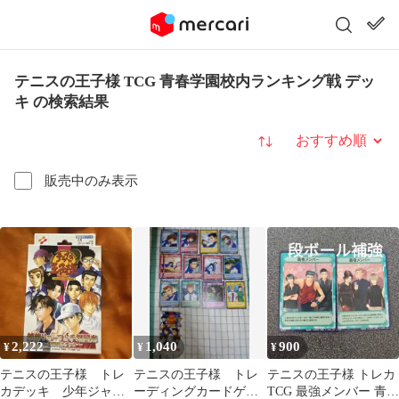
テニスの王子様 TCG 青春学園校内ランキング戦 デッ
キ の検索結果
並び替え
販売中のみ表示
2,222
1,040
900
¥
¥
¥
テニスの王子様 トレ
テニスの王子様 トレ
テニスの王子様 トレカ
カデッキ 少年ジャン
ーディングカードゲー
TCG 最強メンバー 青