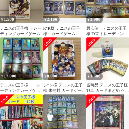
1,500
2,160
3,980
¥
¥
¥
テニスの王子様 トレー
R*K様 テニスの王子
最安値 テニスの王子
ディングカードゲーム
様 カードゲーム 非
様 TCGトレーディング
売品+レアセット 50枚
カード まとめ売り
17,000
8,000
1,680
¥
¥
¥
テニスの王子様 トレ
シ*ン様 テニスの王子
当時品 テニスの王子様
ーディングカードゲー
様 未開封 カードゲーム
TCG カードまとめ ケー
ム ホロ ４８枚
越前リョーマと菊丸英
ス付
二 デッキ8