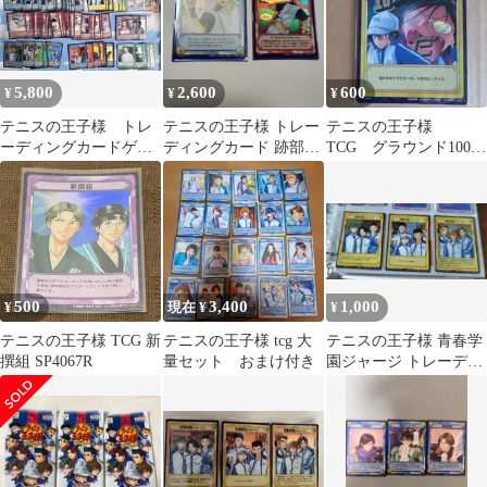
5,800
2,600
600
¥
¥
¥
テニスの王子様 トレ
テニスの王子様 トレー
テニスの王子様
ーディングカードゲー
ディングカード 跡部構
TCG グラウンド100
ム セット 全137枚
築済みデッキ
周 SP1040R
まとめ売り
500
3,400
1,000
¥
現在 ¥
¥
テニスの王子様 TCG 新
テニスの王子様 tcg 大
テニスの王子様 青春学
撰組 SP4067R
量セット おまけ付き
園ジャージ トレーディ
ングカード 3枚セット