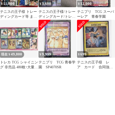
11,800
3,600
12,000
¥
¥
¥
テニスの王子様 トレー
テニスの王子様/トレー
テニプリ TCG スーパ
ディングカード等 まと
ディングカード/トレ
ーレア 青春学園
め売り TCG BOX特
カ/TCG/青春学園/33枚
典 オ
セット
49,800
9,999
699
現在 ¥
¥
¥
トレカ TCG シャイニン
テニプリ TCG 青春学
テニスの王子様 レ
グ 非売品 480枚↑大量
園 SP4070SR
ア カード 合同強化
テニスの王子様 テニ
合宿 菊丸 越前リョ
プリ
ーマ トレカ 青学