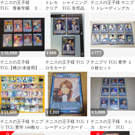
テニスの王子様
トレカ シャイニング
テニスの王子様 テニプ
TCG 青春学園 ３枚
クリア TCG 非売品
リ トレーディングカー
セット
カード 480枚↑ テニス
ド TCG 私服 青学 海堂
の王子様
薫
16,000
400
777
¥
¥
¥
テニスの王子様
テニスの王子様 TCG プ
テニプリ TCG 青学 １
TCG【稀少/未使用】
ロモカード
０枚セット
SR/R/PR
11,600
1,111
3,000
¥
¥
¥
テニスの王子様 テニプ
テニスの王子様 TCG ト
テニスの王子様 トレ
リ TCG 青学 144枚セッ
レーディングカード 学
カ カード TCG プ
ト 当時物 越前手塚不二
園祭の王子様 特典 氷帝
ロモ 非売品 まとめ