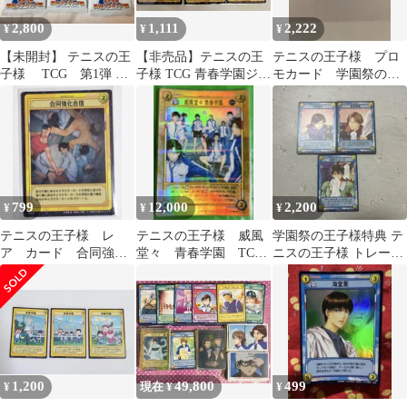
2,800
1,111
2,222
¥
¥
¥
【未開封】 テニスの王
【非売品】テニスの王
テニスの王子様 プロ
子様 TCG 第1弾 青
子様 TCG 青春学園ジャ
モカード 学園祭の王
春学園校内ランキング
ージ トレカ 3枚セット
子様 トレカ TCG 越
戦 3パック
前 手塚 跡部
799
12,000
2,200
¥
¥
¥
テニスの王子様 レ
テニスの王子様 威風
学園祭の王子様特典 テ
ア カード 合同強化
堂々 青春学園 TCG
ニスの王子様 トレーデ
合宿 菊丸 越前リョ
HR 越前手塚不二海堂
ィングカード
ーマ トレカ 青学
菊丸テニプリ
1,200
49,800
499
¥
現在 ¥
¥