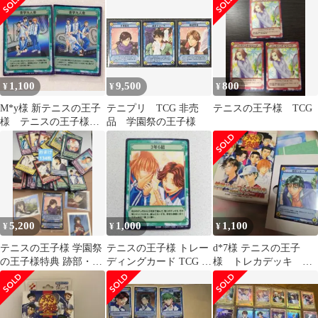
他
跡部
1,100
9,500
800
¥
¥
¥
M*y様 新テニスの王子
テニプリ TCG 非売
テニスの王子様 TCG
様 テニスの王子様
品 学園祭の王子様
TCG 青学
5,200
1,000
1,100
¥
¥
¥
テニスの王子様 学園祭
テニスの王子様 トレー
d*7様 テニスの王子
の王子様特典 跡部・手
ディングカード TCG ト
様 トレカデッキ 少
塚・リョーマ トレカ3
レカ テニプリ 3年6組
年ジャンプ カードゲ
枚セット
ームKONAMI