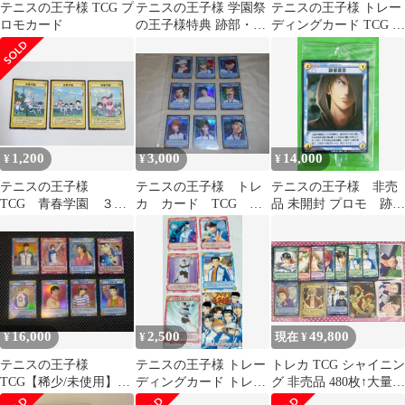
テニスの王子様 TCG プ
テニスの王子様 学園祭
テニスの王子様 トレー
ロモカード
の王子様特典 跡部・手
ディングカード TCG ト
塚・リョーマ トレカ3
レカ テニプリ 3年6組
枚セット
1,200
3,000
14,000
¥
¥
¥
テニスの王子様
テニスの王子様 トレ
テニスの王子様 非売
TCG 青春学園 ３枚
カ カード TCG プ
品 未開封 プロモ 跡部
セット
ロモ 非売品 まとめ
景吾 テニプリ
16,000
2,500
49,800
¥
¥
現在 ¥
テニスの王子様
テニスの王子様 トレー
トレカ TCG シャイニン
TCG【稀少/未使用】
ディングカード トレ
グ 非売品 480枚↑大量
SR/R/PR
カ ノーマルカード 5
テニスの王子様 テニ