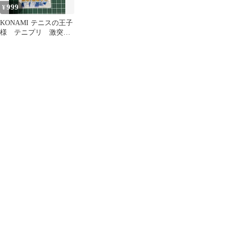
999
¥
KONAMI テニスの王子
様 テニプリ 激突！
関東大会 トレカ
TCG 当時物