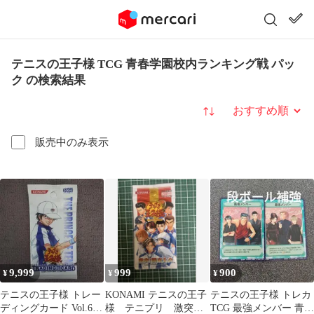
テニスの王子様 TCG 青春学園校内ランキング戦 パッ
ク の検索結果
並び替え
販売中のみ表示
9,999
999
900
¥
¥
¥
テニスの王子様 トレー
KONAMI テニスの王子
テニスの王子様 トレカ
ディングカード Vol.6
様 テニプリ 激突！
TCG 最強メンバー 青