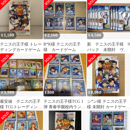
枚 テニプリ
プリ
1,500
2,160
4,500
¥
¥
¥
テニスの王子様 トレー
R*K様 テニスの王子
新 テニスの王子様 9
ディングカードゲーム
様 カードゲーム 非
パック 未開封 ヴァ
売品+レアセット 50枚
イスシュヴァルツブラ
ウ
3,980
800
8,000
¥
¥
¥
最安値 テニスの王子
テニスの王子様TCG 1
シ*ン様 テニスの王子
様 TCGトレーディング
弾 青春学園校内ランキ
様 未開封 カードゲーム
カード まとめ売り
ング戦 ノーマルコンプ
越前リョーマと菊丸英
41種
二 デッキ8