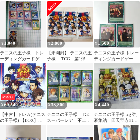
未開封パック
関東大会 トレカ
学 2枚セット 原作
TCG 当時物
1,040
2,800
1,500
¥
¥
¥
テニスの王子様 トレ
【未開封】 テニスの王
テニスの王子様 トレー
ーディングカードゲー
子様 TCG 第1弾 青
ディングカードゲーム
ム「校内ランキング
春学園校内ランキング
トレカ TCG 最強メンバ
戦」編 14枚セット
戦 3パック
ー 青学
5%OFF
69,540
33,800
4,440
¥
¥
¥
【中古】トレカ(テニス
テニスの王子様 TCG
テニスの王子様 tcg 強
の王子様) 【BOX】テ
スーパーレア 不二周
豪集結 四天宝寺の実
ニスの王子様 トレーデ
助 SRセット
力 パックセット 【未
ィングカードゲーム 青
開封】
春学園校内ランキング