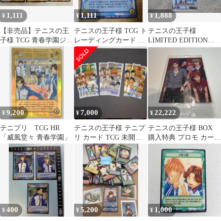
1,111
1,111
1,888
¥
¥
¥
【非売品】テニスの王
テニスの王子様 TCG ト
テニスの王子様
子様 TCG 青春学園ジャ
レーディングカード 学
LIMITED EDITION
ージ トレカ 3枚セット
園祭の王子様 特典 氷帝
カード 応募者全員サ
跡部
ービス
9,200
7,000
22,222
¥
¥
¥
テニプリ TCG HR
テニスの王子様 テニプ
テニスの王子様 BOX
「威風堂々 青春学園」
リ カード TCG 未開封
購入特典 プロモ カード
6パック
SG1 未開封 1点
400
5,200
1,000
¥
¥
¥