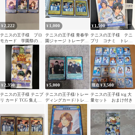
戦
2,222
1,000
1,500
¥
¥
¥
テニスの王子様 プロ
テニスの王子様 青春学
テニスの王子様 テニ
モカード 学園祭の王
園ジャージ トレーディ
プリ コナミ トレ
子様 トレカ TCG 越
ングカード 3枚セット
カ ボックスカード
前 手塚 跡部
描き下ろし 未開封
2,350
5,000
3,500
¥
¥
現在 ¥
テニスの王子様 テニプ
テニスの王子様/トレー
テニスの王子様 tcg 大
リ カード TCG 集え！
ディングカード/トレ
量セット おまけ付き
ジュニア選抜 未開封 1
カ/TCG/青春学園/最強
パック
メンバー