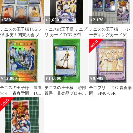
580
2,650
2,170
¥
¥
¥
テニスの王子様TCG 6
テニスの王子様 テニプ
テニスの王子様 トレ
弾 激突！関東大会 ノー
リ カード TCG 氷帝 再
ーディングカードゲー
マル 36種
び! 未開封 1パック
ムRUSH＆DREAMキラ
✨️5枚セット
12,000
14,000
9,999
¥
¥
¥
テニスの王子様 威風
テニスの王子様 跡部
テニプリ TCG 青春学
堂々 青春学園 TCG
景吾 非売品プロモ
園 SP4070SR
HR 越前手塚不二海堂
未開封 TCG テニプリ
菊丸テニプリ