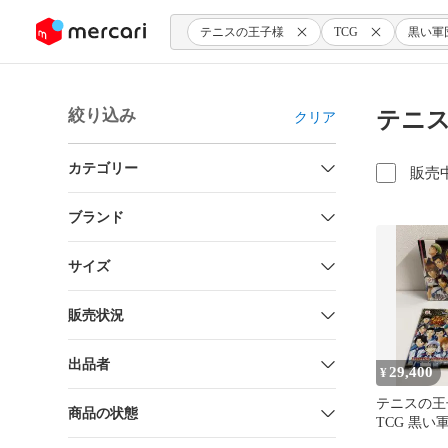
ンツにスキップ
テニスの王子様
TCG
黒い軍
絞り込み
テニス
クリア
カテゴリー
販売
ブランド
サイズ
販売状況
出品者
29,400
¥
テニスの王
商品の状態
TCG 黒い
開封 BOX 