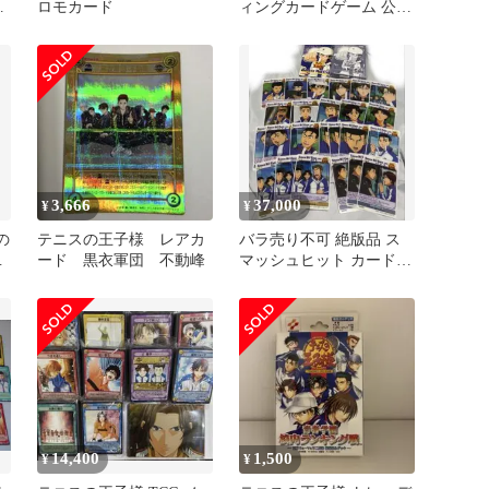
人
ロモカード
ィングカードゲーム 公式
ョ
ルールブック ほか
3,666
37,000
¥
¥
の
テニスの王子様 レアカ
バラ売り不可 絶版品 ス
の
ード 黒衣軍団 不動峰
マッシュヒット カード
テニスの王子様 テニプリ
24枚
14,400
1,500
¥
¥