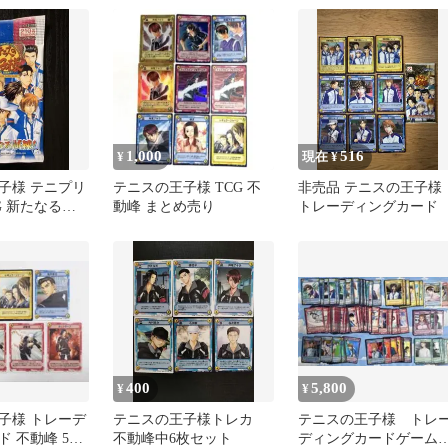
14枚セット
1,000
516
¥
現在 ¥
子様 テニプリ
テニスの王子様 TCG 不
非売品 テニスの王子様
G 新たなる試
動峰 まとめ売り
トレーディングカード
 1パック
400
5,800
¥
¥
子様 トレーデ
テニスの王子様トレカ
テニスの王子様 トレ
 不動峰 5種
不動峰中6枚セット
ディングカードゲー