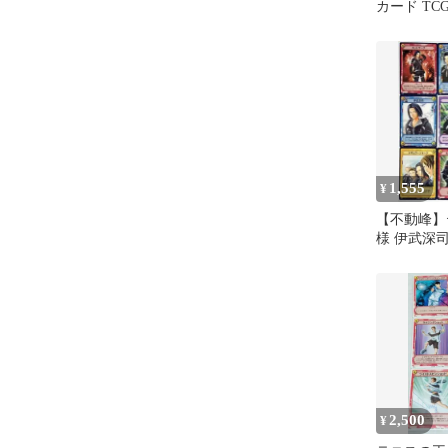
カード TC
ク
1,555
¥
【不動峰】
様 伊武深
ングカードセ
枚
2,500
¥