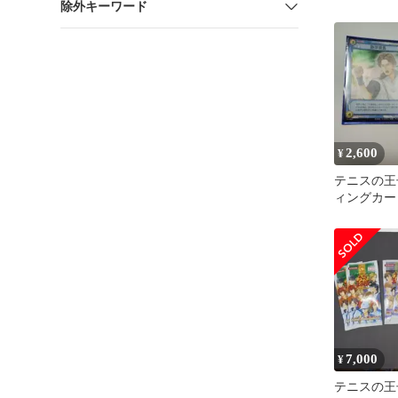
除外キーワード
7枚セット
2,600
¥
テニスの王
ィングカー
みデッキ
7,000
¥
テニスの王