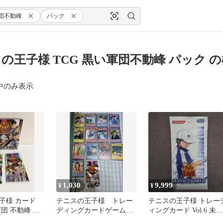
団不動峰
パック
の王子様 TCG 黒い軍団不動峰 パック 
中のみ表示
1,030
9,999
¥
¥
子様 カード
テニスの王子様 トレー
テニスの王子様 トレー
軍団 不動峰 未
ディングカードゲーム
ィングカード Vol.6 未開
+ 2xパック
「黒い軍団不動峰」編
封パック