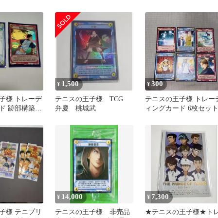
セット 全137枚 まと
め売り
1,500
300
¥
¥
子様 トレーデ
テニスの王子様 TCG
テニスの王子様 トレー
ド 跡部構築済
弁慶 桃城武
ィングカード 6枚セッ
14,000
7,300
¥
¥
子様 テニプリ
テニスの王子様 非売品
★テニスの王子様★ト