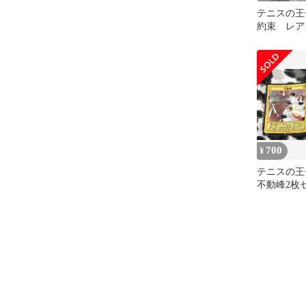
テニスの王
約束 レア
700
¥
テニスの王
不動峰2枚
16075R•160