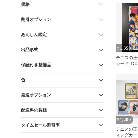
価格
割引オプション
あんしん鑑定
1,350
¥
出品形式
テニスの王
カード TC
保証付き整備品
練！ 未開封
色
発送オプション
配送料の負担
1,200
¥
タイムセール割引率
テニスの王
ィングカード