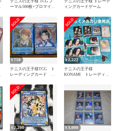
ト
テニスの王子様 TCG ノ
テニスの王子様 トレーデ
ーマル500枚+ブロマイド
ィングカードゲーム
金
20枚 まとめ売り
750
2,222
¥
¥
テニスの王子様TCG ト
テニスの王子様
レーディングカード 千
KONAMI トレーディン
ト
石清純、手塚国光ほか
グカード 不動峰セット
2,200
3,000
¥
¥