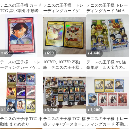
テニスの王子様 カード
テニスの王子様 トレ
テニスの王子様 トレー
TCG 黒い軍団 不動峰
ーディングカードゲー
ディングカード Vol.6
未開封 BOX + 2xパック
ム「黒い軍団不動峰」
未開封パック
編 14枚セット
459
699
4,440
¥
¥
¥
テニスの王子様 トレ
16076R, 16077R 不動
テニスの王子様 tcg 強
ーディングカードゲー
峰 テニスの王子様
豪集結 四天宝寺の実
ム ブースター第2弾
TCG
力 パックセット 【未
「黒い軍団不動峰」
開封】
1,000
3,900
1,200
¥
¥
¥
テニスの王子様 TCG 不
テニスの王子様 TCG 構
テニスの王子様 トレー
動峰 まとめ売り
築デッキ+ブースターパ
ディングカード 不動峰