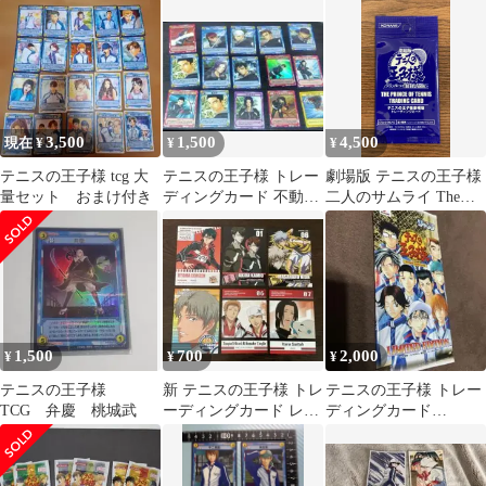
ック 92枚セット
5種7枚セット
3,500
1,500
4,500
現在 ¥
¥
¥
テニスの王子様 tcg 大
テニスの王子様 トレー
劇場版 テニスの王子様
量セット おまけ付き
ディングカード 不動峰
二人のサムライ The
15枚セット まとめ売り
First Game 未開封
1,500
700
2,000
¥
¥
¥
テニスの王子様
新 テニスの王子様 トレ
テニスの王子様 トレー
TCG 弁慶 桃城武
ーディングカード レア
ディングカード
カード含む 6枚セット
LIMITED EDITION