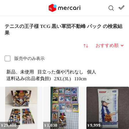
テニスの王子様 TCG 黒い軍団不動峰 パック の検索結
果
並び替え
販売中のみ表示
新品、未使用
目立った傷や汚れなし
個人
送料込み(出品者負担)
2XL(3L)
110cm
29,400
1,030
9,999
¥
¥
¥