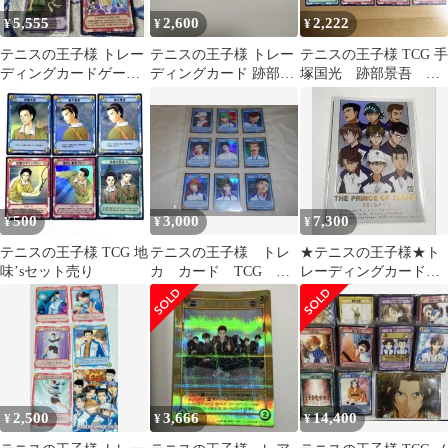
5,555
2,600
2,222
¥
¥
¥
テニスの王子様 トレー
テニスの王子様 トレー
テニスの王子様 TCG 手
ディングカードゲーム
ディングカード 跡部構
塚国光 跡部景吾 プ
セット 未コンプ
築済みデッキ
ロモ含む
500
3,000
7,300
¥
¥
¥
テニスの王子様 TCG 地
テニスの王子様 トレ
★テニスの王子様★ト
味’sセット売り
カ カード TCG プ
レーディングカード★
ロモ 非売品 まとめ
二人のサムライ★青学
★リョーマ、不二 他
2,500
3,666
14,400
¥
¥
¥