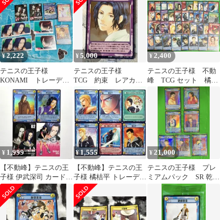
ウ
2,222
5,000
2,400
¥
¥
¥
テニスの王子様
テニスの王子様
テニスの王子様 不動
KONAMI トレーディ
TCG 約束 レアカー
峰 TCG セット 橘伊
ングカード 不動峰セ
ド
武神尾桜井石田内村
ット
森 テニプリ
1,999
1,555
21,000
¥
¥
¥
【不動峰】テニスの王
【不動峰】テニスの王
テニスの王子様 プレ
子様 伊武深司 カードセ
子様 橘桔平 トレーディ
ミアムパック SR 乾手
ット レアカード OPカ
ングカードセット TCG
塚河村不二大石菊丸越
ード TCG
12枚
前 テニプリ