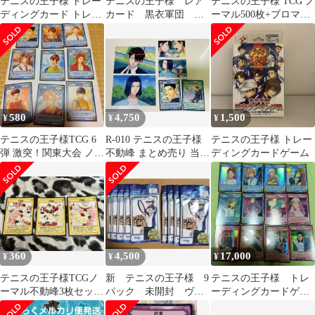
テニスの王子様 トレー
テニスの王子様 レア
テニスの王子様 TCG ノ
ディングカード トレ
カード 黒衣軍団 不
ーマル500枚+ブロマイ
カ ノーマルカード 5
動峰
ド20枚 まとめ売り
枚 テニプリ
580
4,750
1,500
¥
¥
¥
テニスの王子様TCG 6
R-010 テニスの王子様
テニスの王子様 トレー
弾 激突！関東大会 ノー
不動峰 まとめ売り 当時
ディングカードゲーム
マル 36種
物 橘桔平 神尾アキラな
ど
360
4,500
17,000
¥
¥
¥
テニスの王子様TCGノ
新 テニスの王子様 9
テニスの王子様 トレ
ーマル不動峰3枚セット
パック 未開封 ヴァ
ーディングカードゲー
20073•20074•20075
イスシュヴァルツブラ
ム ホロ ４８枚