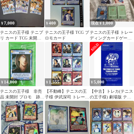
7,000
400
1,000
¥
¥
現在 ¥
テニスの王子様 テニプ
テニスの王子様 TCG プ
テニスの王子様 トレー
リ カード TCG 未開封
ロモカード
ディングカードゲーム
6パック
公式ルールブック ほか
14,000
1,555
5,000
¥
¥
¥
テニスの王子様 非売
【不動峰】テニスの王
【中古】トレカ(テニス
品 未開封 プロモ 跡部
子様 伊武深司 トレーデ
の王子様) 劇場版 テニ
景吾 テニプリ
ィングカードセット
スの王子様 二人のサム
TCG 9枚
ライ The First Game ト
レーディングカード