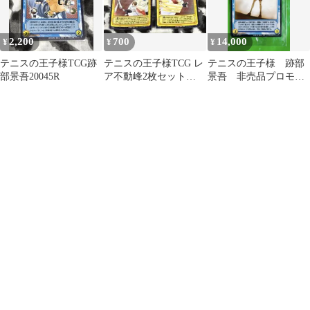
2,200
700
14,000
¥
¥
¥
テニスの王子様TCG跡
テニスの王子様TCG レ
テニスの王子様 跡部
部景吾20045R
ア不動峰2枚セット
景吾 非売品プロモ
16075R•16077R
未開封 TCG テニプリ